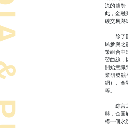
流的趨勢
此，金融業
碳交易與
除了國際
民參與之
策組合中
習曲線，以
開始意識
業研發競
網）、金
等。
綜言之，
與，企圖
構一個永