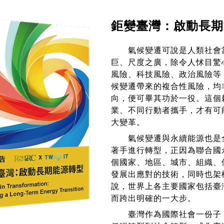
鉅變臺灣：啟動長期
氣候變遷可說是人類社會當
巨、尺度之廣，除令人怵目驚
風險、科技風險、政治風險等
候變遷帶來的複合性風險，均
向，便可畢其功於一役。這個
業、不同行動者攜手，才有可
大變革。
氣候變遷與永續能源也是全
著手進行轉型，正因為聯合國
個國家、地區、城市、組織、
發展出應對的技術，同時也架
說，世界上各主要國家包括臺
而跨出明確的一大步。
臺灣作為國際社會一份子，