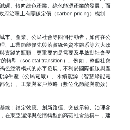
減碳、轉向綠色產業、綠色能源產業的發展，而
上有關碳定價（carbon pricing）機制：
城市、產業、公民社會等四個行動者，如何在公
理、工業節能優先與落實綠色資本體系等六大政
與實踐的瓶頸，更重要的是需要及早啟動社會學
societal transition）。例如，整個社會
褐色經濟模式的赤字發展，不利於國際低碳與產
能源生產（公民電廠）、永續能源（智慧綠能電
部化）、工業與家戶策略（數位化節能與能效）
基線：鎖定效應、創新路徑、突破示範、治理參
，在東亞遲滯與怠惰轉型的高碳社會結構中，建