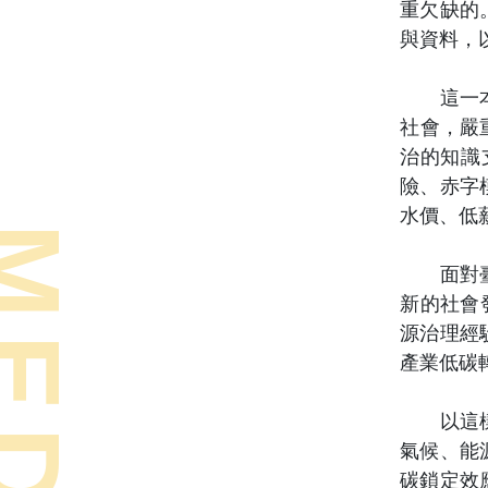
重欠缺的
與資料，
這一本政
社會，嚴
治的知識
險、赤字
水價、低
面對臺灣
新的社會
源治理經
產業低碳
以這樣的
氣候、能
碳鎖定效