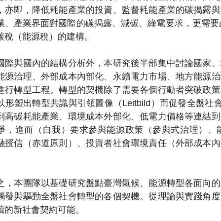
，亦即，降低耗能產業的投資、監督耗能產業的碳揭露與
、產業界面對國際的碳揭露、減碳、綠電要求，更需要政府治理
碳稅（能源稅）的建構。
與國內的結構分析外，本研究後半部集中討論國家、
能源治理、外部成本內部化、永續電力市場、地方能源治
進行轉型工程。轉型的契機除了需要各個行動者突破政策
形塑出轉型共識與引領圖像（Leitbild）而促發全盤社會的轉型（
到高碳耗能產業、環境成本外部化、低電力價格等連結到
爭，進而（自我）要求參與能源政策（參與式治理）、
融授信（赤道原則）、投資者社會環境責任（外部成本內
本團隊以基礎研究盤點臺灣氣候、能源轉型各面向的
觸發與驅動全盤社會轉型的各個契機。從理論與實踐角度
續的新社會契約可能。