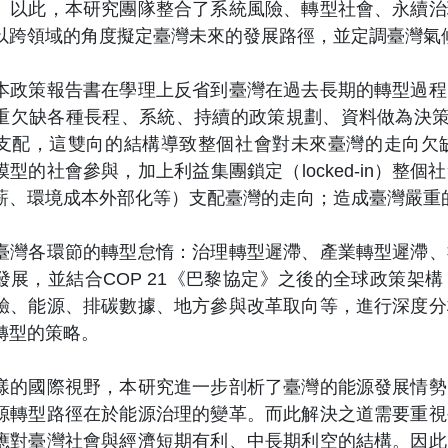
。以此，本研究團隊整合了系統風險、轉型社會、永續治
以跨領域的角度擬定臺灣未來的發展路徑，並定調臺灣氣
策報告書在學理上反省到臺灣在過去長期的轉型過程
重欠缺各種長程、系統、持續的政策規劃、資料做為決策的基
支配，這雙向的結構導致整個社會對未來臺灣的走向欠
模型的社會參與，加上利益集團鎖定（locked-in）
薪、環境成本外部化等）支配臺灣的走向；造成臺灣嚴重的脫
各環節的轉型怠惰：治理轉型遲滯、產業轉型遲滯、
發展，並結合COP 21《巴黎協定》之後的全球政策架
驗、能源、排碳數據、地方參與改革取向等，進行深度分
轉型的策略。
國際視野，本研究進一步剖析了臺灣的能源發展情勢
源轉型路徑在於能源治理的變革。而此解決之道需要重視
應對臺灣社會與經濟短期有利、中長期利空的結構。因此