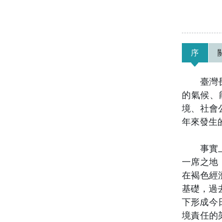
序
臺灣長期
的氣候、
境、社會
年來發生
事實上，
一席之地
在褐色經
基礎，過
下形成今
境責任的