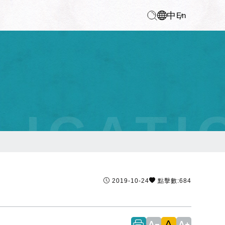
中
En
LICATI
2019-10-24
點擊數:684
A
text_decrease
text_increase