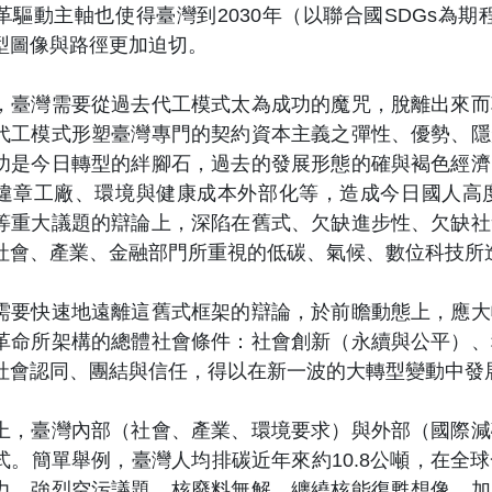
革驅動主軸也使得臺灣到2030年（以聯合國SDGs為期
型圖像與路徑更加迫切。
灣需要從過去代工模式太為成功的魔咒，脫離出來而
代工模式形塑臺灣專門的契約資本主義之彈性、優勢、隱
功是今日轉型的絆腳石，過去的發展形態的確與褐色經濟
違章工廠、環境與健康成本外部化等，造成今日國人高
等重大議題的辯論上，深陷在舊式、欠缺進步性、欠缺社
社會、產業、金融部門所重視的低碳、氣候、數位科技所
快速地遠離這舊式框架的辯論，於前瞻動態上，應大
革命所架構的總體社會條件：社會創新（永續與公平）、
社會認同、團結與信任，得以在新一波的大轉型變動中發
臺灣內部（社會、產業、環境要求）與外部（國際減
式。簡單舉例，臺灣人均排碳近年來約10.8公噸，在全
力。強烈空污議題、核廢料無解，纏繞核能復甦想像，加