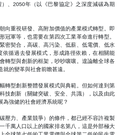
程）、2050年（以《巴黎協定》之深度減碳為期
朝向重視研發、高附加價值的產業模式轉型。即
形冠軍等，也需要在第四次工業革命進行轉型。
緊密契合，高碳、高污染、低薪、低電價、低水
度依循過去發展模式，形成路徑依賴，在相關能
會轉型與創新的框架，吵吵嚷嚷。遑論離全球各
造就的變革與社會前瞻甚遠。
幅轉型創新整體發展模式與典範。但如何達到第
科技創新（關鍵突破、安全、共識），以及由此
展為強健的社會經濟系統呢？
碳壓力、產業競爭）的條件，都已經不容許複製
球一千萬人口以上的國家排名第八，這是外部極大
上全球第七低的工業電價與全球第二低的民生電