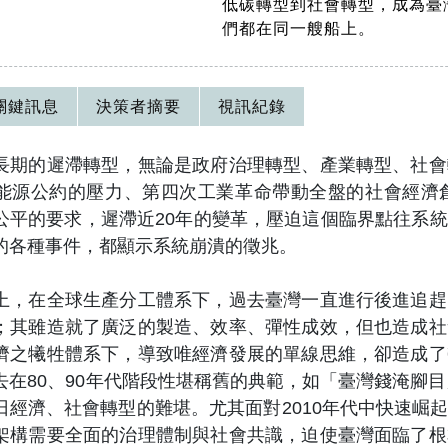
低碳轉型到社會轉型，成為臺
們都在同一艘船上。
關鍵訊息
決策者摘要
視訊紀錄
的遲滯轉型，無論是政府治理轉型、產業轉型、社會
能源公約的壓力、第四次工業革命帶動全盤的社會經濟
公平的要求，遲滯近20年的變革，壓迫這個臨界點往系
的各種事件，都顯示系統崩潰的徵兆。
在全球生產分工體系下，過去臺灣一直進行後進追趕
；其雖造就了廣泛的製造、效率、彈性成效，但也造成社
濟之犧牲體系下，導致唯經濟發展的單線思維，卻造成了
去在80、90年代階段性堪稱舊的典範，如「臺灣錢淹腳目
日經濟、社會轉型的難堪。尤其面對2010年代中快速崛
架構需要全面的治理體制與社會共識，迫使臺灣面臨了根