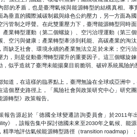
內部的矛盾，也是臺灣氣候與能源轉型的結構真相。事
面為垂直的國際減碳制裁與綠色公約壓力，另一方面為國
空污管制之呼聲。在此雙重壓力下，臺灣能源轉型同時面
、產業轉型運動（第二個螺旋）、空污治理運動（第三個
碳、空污與健康；產業轉型牽涉到耗能、高碳產業的淘汰
，而缺乏社會、環境永續的產業無法立足於未來；空污治
壓力，則是促動臺灣轉型躍升的重要因子。這三個螺旋鍊
動，似乎造就了臺灣未能揚棄目前脆弱、破碎系統風險的
道，在這樣的臨界點上，臺灣無論在全球或亞洲中，
在這個歷史路徑上，「風險社會與政策研究中心」研究團
能源轉型》政策報告。
起於「德國全球變遷諮詢委員會」於2011年出版《World in Tr
inability》，該報告集中探討德國未來至2030年之
精準地評估氣候能源轉型路徑（transition road