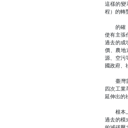
這樣的變
程）的轉
的確，臺
使有主張
過去的成
價、農地
源、空污
國政府、
臺灣需要
四次工業
延伸出的
根本上，
過去的模
的減碳壓