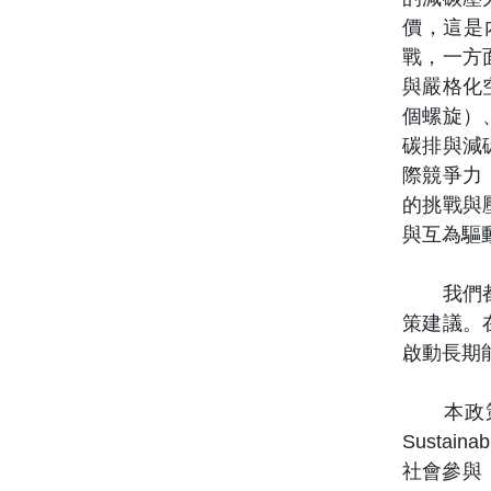
價，這是
戰，一方
與嚴格化
個螺旋）
碳排與減
際競爭力
的挑戰與
與互為驅
我們都知
策建議。
啟動長期
本政策報告源
Susta
社會參與，