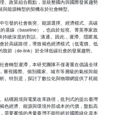
理、政策組合觀點，並統整國內與國際發展趨勢
候與能源轉型的契機在於社會轉型。
中引發的社會衝突、能源選擇、經濟模式、高碳
線（baseline），也由於短視、菁英專家政
缺持續深度的對話、溝通。因此，遲滯、隱匿風
整個社會於高碳路徑，導致褐色經濟模式（低電價、低
節（de-link）於全球低碳社會的發展趨勢。
社會轉型遲滯，本研究團隊不僅著重在倡議全球
構，審視國際、個別國家、城市等層級的氣候與能
析。特別是，探討了數位化與物聯網提供了耗能
、結構困境與電業改革路徑，批判式的提出臺灣
褐色經濟、能源與環境外部成本的代價，盤點高
，需要審慎的考量臺灣不能拒絕於國際綠化資本