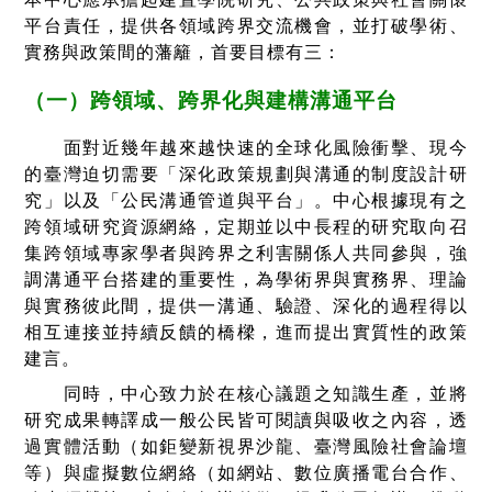
平台責任，提供各領域跨界交流機會，並打破學術、
實務與政策間的藩籬，首要目標有三：
（一）跨領域、跨界化與建構溝通平台
面對近幾年越來越快速的全球化風險衝擊、現今
的臺灣迫切需要「深化政策規劃與溝通的制度設計研
究」以及「公民溝通管道與平台」。中心根據現有之
跨領域研究資源網絡，定期並以中長程的研究取向召
集跨領域專家學者與跨界之利害關係人共同參與，強
調溝通平台搭建的重要性，為學術界與實務界、理論
與實務彼此間，提供一溝通、驗證、深化的過程得以
相互連接並持續反饋的橋樑，進而提出實質性的政策
建言。
同時，中心致力於在核心議題之知識生產，並將
研究成果轉譯成一般公民皆可閱讀與吸收之內容，透
過實體活動（如鉅變新視界沙龍、臺灣風險社會論壇
等）與虛擬數位網絡（如網站、數位廣播電台合作、