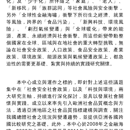
化」及「少子化」所伴隨之「家庭」、「老人」、
「新移民」與「族群認同」等社會風險與安全衝擊，
另外「全球性金融海嘯」衝擊下所衍生之經濟、就業
等風險，跨界的「食品污染」、「新興科技、環境風
險」、「劇烈氣候變遷」與「全球暖化」帶來的能
源、產業、永續經濟與社會衝擊。而這些鉅變帶動整
個國家在全球、區域與在地社會的重大轉型挑戰，無
論在社會安全政策、人口政策、食品安全政策、產業
政策、環境政策、能源政策與氣候變遷政策上，都急
迫性的需要更基礎、紮實與持續的實踐研究關懷。
本中心成立與運作之標的，即針對上述這些議題
集中在「社會安全社會政策」以及「科技與環境」兩
大研究主軸，持續進行深化探討，並具以發展社會關
懷與實踐。成立以來率先引入歐洲社會品質概念與方
法，透過亞洲地區之社會品質指標建構與調查，關注
我國總體社會之現況與變遷趨勢，並提供亞洲各國跨
國比較研究之基礎。此外，本中心於2008年之金融海