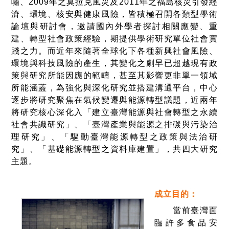
嘯、2009年之莫拉克風災及2011年之福島核災引發經
濟、環境、核安與健康風險，皆積極召開各類型學術
論壇與研討會，邀請國內外學者探討相關應變、重
建、轉型社會政策經驗，期提供學術研究單位社會實
踐之力。而近年來隨著全球化下各種新興社會風險、
環境與科技風險的產生，其變化之劇早已超越現有政
策與研究所能因應的範疇，甚至其影響更非單一領域
所能涵蓋，為強化與深化研究並搭建溝通平台，中心
逐步將研究聚焦在氣候變遷與能源轉型議題，近兩年
將研究核心深化入「建立臺灣能源與社會轉型之永續
社會共識研究」、「臺灣產業與能源之排碳與污染治
理研究」、「驅動臺灣能源轉型之政策與法治研
究」、「基礎能源轉型之資料庫建置」，共四大研究
主題。
成立目的：
當前臺灣面
臨許多食品安