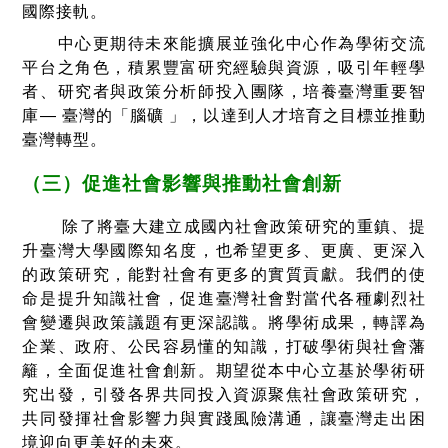
國際接軌。
中心更期待未來能擴展並強化中心作為學術交流
平台之角色，積累豐富研究經驗與資源，吸引年輕學
者、研究者與政策分析師投入團隊，培養臺灣重要智
庫— 臺灣的「腦礦 」，以達到人才培育之目標並推動
臺灣轉型。
（三）促進社會影響與推動社會創新
除了將臺大建立成國內社會政策研究的重鎮、提
升臺灣大學國際知名度，也希望更多、更廣、更深入
的政策研究，能對社會有更多的實質貢獻。我們的使
命是提升知識社會，促進臺灣社會對當代各種劇烈社
會變遷與政策議題有更深認識。將學術成果，轉譯為
企業、政府、公民容易懂的知識，打破學術與社會藩
籬，全面促進社會創新。期望從本中心立基於學術研
究出發，引發各界共同投入資源聚焦社會政策研究，
共同發揮社會影響力與實踐風險溝通，讓臺灣走出困
境迎向更美好的未來。