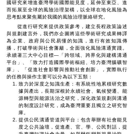
國研究來增進臺灣學術國際能見度，延伸至東亞、進
而拓展至全球的風險治理架構，以全球在地化風險為
思考點來聚焦屬於我國的風險治理脈絡研究。
從進行研究來提供政策參考，建立長程政策論述
與規劃建言外，我們亦企圖將這些學術研究成果轉譯
為企業、政府與公民易懂的知識，進行有效知識傳
播，打破學術與社會藩籬，全面強化風險溝通實踐。
承續著三大中心目標—「跨領域、跨界化與建構溝通
平台」、「致力打造國際學術樞紐、培力臺灣腦礦智
庫」、「促進社會影響與推動社會創新」，實際執行
的任務與操作主要可以分為以下五類：
致力於深度之知識生產：有系統性地累積研究數
據與產出，長期深根於永續社會、氣候變遷、能
源轉型與能源法治之研究，深化政策規劃與溝通
的制度設計研究，成為臺灣重要且獨立之研究智
庫。
提供公民溝通管道與平台：包含舉辦有社會能見
度之公共論壇，促進產、官、學、公民對話，提