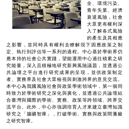
全、環境污染、
青年失業、經濟
衰退風險，社會
大眾更有權利深
入了解各式風險
的產生及其相應
之影響，並同時具有權利去瞭解現下因應政策之制
定、執行到評估等一系列的過程。中心基於學術界仍
應本持的社會公共實踐，望能運用中心過往積累之研
究能量，深入且積極地研究新興風險議題，並透過公
共論壇之平台進行研究成果的呈現，並供政策制定
者、實務界及社會大眾檢視與刺激跨界的意見交流。
本中心為我國風險社會與政策學術領域中，第一個同
時致力於學術研究之深化與廣化，並透過公共論壇結
合臺灣與國際的學術、實務、政策等跨領域、跨界交
流平台。此外，中心亦強調培育人才來建立臺灣知識
研究之「腦礦智庫」，打破學術、實務與政策間藩籬
之研究智庫。