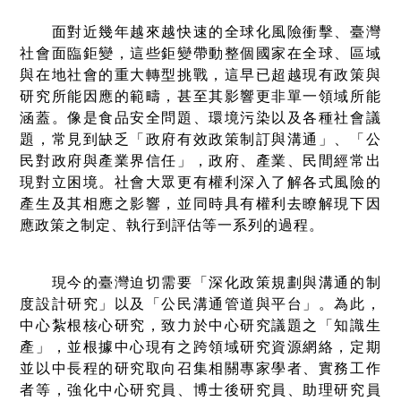
面對近幾年越來越快速的全球化風險衝擊、臺灣
社會面臨鉅變，這些鉅變帶動整個國家在全球、區域
與在地社會的重大轉型挑戰，這早已超越現有政策與
研究所能因應的範疇，甚至其影響更非單一領域所能
涵蓋。像是食品安全問題、環境污染以及各種社會議
題，常見到缺乏「政府有效政策制訂與溝通」、「公
民對政府與產業界信任」，政府、產業、民間經常出
現對立困境。社會大眾更有權利深入了解各式風險的
產生及其相應之影響，並同時具有權利去瞭解現下因
應政策之制定、執行到評估等一系列的過程。
現今的臺灣迫切需要「深化政策規劃與溝通的制
度設計研究」以及「公民溝通管道與平台」。為此，
中心紮根核心研究，致力於中心研究議題之「知識生
產」，並根據中心現有之跨領域研究資源網絡，定期
並以中長程的研究取向召集相關專家學者、實務工作
者等，強化中心研究員、博士後研究員、助理研究員