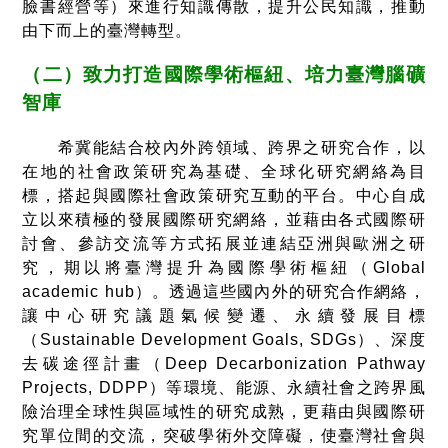
臉書經營等）來進行知識傳散，提升公民知識，推動
由下而上的臺灣轉型。
（二）致力打造國際學術樞紐、培力臺灣腦礦
智庫
希冀能結合校內外跨領域、跨界之研究合作，以
在地的社會政策研究為基礎、全球化研究網絡為目
標，搭起與國際社會政策研究互動的平台。中心自成
立以來積極的發展國際研究網絡，並藉由各式國際研
討會、參訪交流等方式拓展並連結亞洲與歐洲之研
究，期以將臺灣提升為國際學術樞紐（Global
academic hub）。透過這些國內外的研究合作網絡，
讓中心研究議題氣候變遷、永續發展目標
（Sustainable Development Goals, SDGs）、深度
去碳途徑計畫（Deep Decarbonization Pathway
Projects, DDPP）等環境、能源、永續社會之跨界風
險治理全球性與區域性的研究成熟，更藉由與國際研
究單位間的交流，突破學術外交障礙，使臺灣社會與