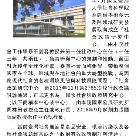
年7月國立臺灣
大學社會科學院
為建構學術多元
及跨領域研究發
展取向成立「社
會政策研究中
心」，由本院社
會工作學系王麗容教授兼第一任社政中心主任（一任
三年，共兩任），負責籌辦中心的規劃和推動。而面
對近幾年全球化衝擊，臺灣社會面臨鉅變，帶動整個
國家在全球、區域與在地社會的重大轉型挑戰，為因
應現代社會的各種環境風險與科技風險問題，「社會
政策研究中心」於2013年11月第2785次校行政會議
討論通過，正式更名為「風險社會與政策研究中心」
（以下簡稱本中心或中心），由本院國家發展研究所
周桂田教授任主任兼執行長，2016年9月起則由張國
暉副教授擔任中心執行長。
當前臺灣社會無論是食品安全、環境污染以及各
種社會議題經常缺乏「政府有效政策制訂與溝通」、