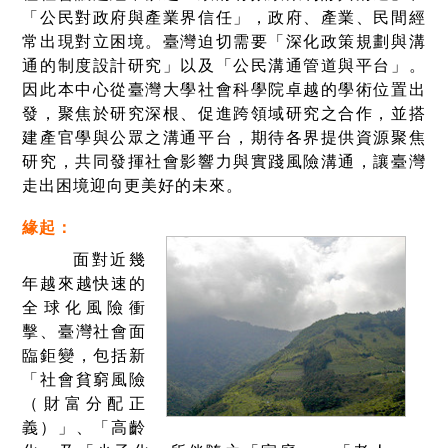
「公民對政府與產業界信任」，政府、產業、民間經
常出現對立困境。臺灣迫切需要「深化政策規劃與溝
通的制度設計研究」以及「公民溝通管道與平台」。
因此本中心從臺灣大學社會科學院卓越的學術位置出
發，聚焦於研究深根、促進跨領域研究之合作，並搭
建產官學與公眾之溝通平台，期待各界提供資源聚焦
研究，共同發揮社會影響力與實踐風險溝通，讓臺灣
走出困境迎向更美好的未來。
緣起：
面對近幾
年越來越快速的
全球化風險衝
擊、臺灣社會面
臨鉅變，包括新
「社會貧窮風險
（財富分配正
義）」、「高齡