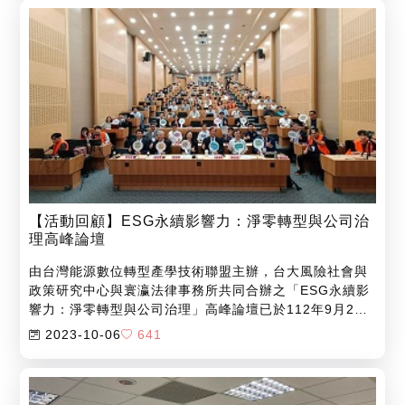
題的教育訓練課程。冀望藉此課程增進從業人員之永續思
維，內化永續因子於企業發展，發揮金融引領產業淨零作
用。此系列課程自2022年開始每年度舉辦，迄今
（2023）邁入第二年。
【活動回顧】ESG永續影響力：淨零轉型與公司治
理高峰論壇
由台灣能源數位轉型產學技術聯盟主辦，台大風險社會與
政策研究中心與寰瀛法律事務所共同合辦之「ESG永續影
響力：淨零轉型與公司治理」高峰論壇已於112年9月28
日圓滿落幕。
2023-10-06
641