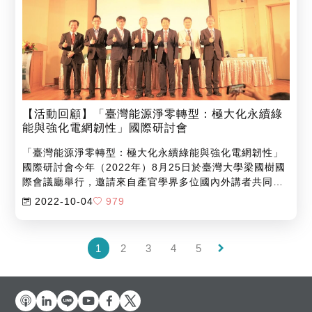
企業內部對於氣候變遷、能源轉型、永續金融等跨領域議
題的教育訓練課程。
【活動回顧】「臺灣能源淨零轉型：極大化永續綠
能與強化電網韌性」國際研討會
「臺灣能源淨零轉型：極大化永續綠能與強化電網韌性」
國際研討會今年（2022年）8月25日於臺灣大學梁國樹國
際會議廳舉行，邀請來自產官學界多位國內外講者共同出
席，全程透過線上與實體方式同步進行。本場國際研討會
2022-10-04
979
由行政院國家科學及技術委員會指導，由中華大學台灣能
源數位轉型產學技術聯盟、中興大學新能源電動車產學技
術聯盟、臺灣大學風險社會與政策研究中心共同主辦。
keyboard_arrow_right
1
2
3
4
5