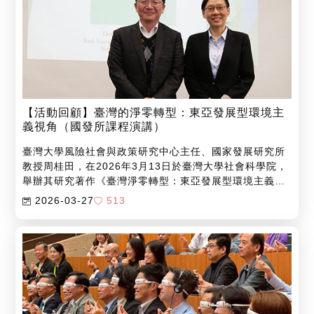
【活動回顧】臺灣的淨零轉型：東亞發展型環境主
義視角（國發所課程演講）
臺灣大學風險社會與政策研究中心主任、國家發展研究所
教授周桂田，在2026年3月13日於臺灣大學社會科學院，
舉辦其研究著作《臺灣淨零轉型：東亞發展型環境主義視
角》（Taiwan in Net-Zero Transition: An East Asian
2026-03-27
513
Perspective on Developmental Environmentalism）
的新書發表會。此次新書發表會與臺灣大學國家發展研究
所（臺大國發所）合辦，結合課程進行，由國發所教授周
嘉辰擔任主持人。