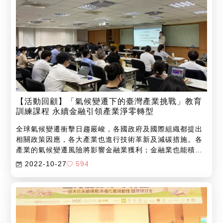
【活動回顧】「氣候變遷下的臺灣產業挑戰」教育
訓練課程 永續金融引領產業淨零轉型
全球氣候變遷衝擊日趨嚴峻，各國政府及國際組織都提出
相關政策因應，各大產業也進行技術革新及減碳措施。各
產業的氣候變遷風險將影響金融業獲利；金融業也能積極
帶動產業進行永續轉型，顯示金融業有龐大的產業效應。
2022-10-27
594
台大風險中心長期致力於低碳社會轉型治理分析研究，提
供社會科學研究視角，並透過多元途徑推動社會長程、前
瞻與持續的對話，讓政府、企業與民間組織等相關利害方
發展創新治理框架與政策倡議。緣此，台大風險中心與富
邦金控合作，共同推動氣候風險研究及政策倡議，並提供