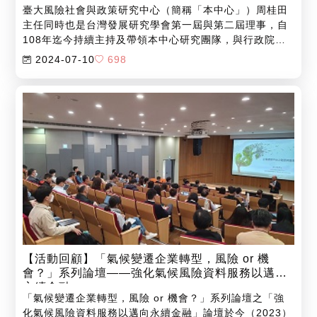
臺大風險社會與政策研究中心（簡稱「本中心」）周桂田
主任同時也是台灣發展研究學會第一屆與第二屆理事，自
108年迄今持續主持及帶領本中心研究團隊，與行政院環
境保護署毒物及化學物質局（簡稱「化學局」，現為「環
2024-07-10
698
境部化學物質管理署」）合作專案課程。為因應經濟發展
與研發成就所帶來的化學物質的大量製造及環境污染等危
害，設計「環境風險治理及永續轉型」教育訓練，共同面
對系統風險，以有效管理並降低化學物質風險。
【活動回顧】「氣候變遷企業轉型，風險 or 機
會？」系列論壇——強化氣候風險資料服務以邁向
永續金融
「氣候變遷企業轉型，風險 or 機會？」系列論壇之「強
化氣候風險資料服務以邁向永續金融」論壇於今（2023）