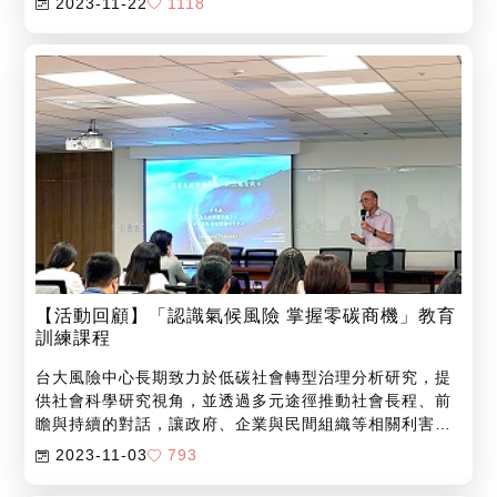
2023-11-22
1118
告書之公開資料盤點企業碳生產力、碳排成長率等量化數
據，搭配臺大風險中心設計之調查問卷，包含淨零目標、
減排計畫、低碳創新、再生能源、內部碳定價等面向，綜
合評選出碳競爭力100強企業。
【活動回顧】「認識氣候風險 掌握零碳商機」教育
訓練課程
台大風險中心長期致力於低碳社會轉型治理分析研究，提
供社會科學研究視角，並透過多元途徑推動社會長程、前
瞻與持續的對話，讓政府、企業與民間組織等相關利害方
發展創新治理框架與政策倡議。緣此，台大風險中心與富
2023-11-03
793
邦金控合作，共同推動氣候風險研究及政策倡議，並提供
企業內部對於氣候變遷、能源轉型、永續金融等跨領域議