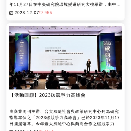
年11月27日在中央研究院環境變遷研究大樓舉辦，由中央
研究院環境變遷研究中心主辦，並由金融監督管理委員
2023-12-07
955
會、中央氣象署、臺灣氣候變遷推估資訊與調適知識平台
計畫（TCCIP）與臺灣大學風險社會與政策研究中心（以
下簡稱本中心）等單位共同協辦。論壇邀請國內金融業者
及氣候資料服務提供者，就永續金融所需氣候資料服務以
及資料如何提供進行交流。
【活動回顧】2023碳競爭力高峰會
由商業周刊主辦、台大風險社會與政策研究中心列為研究
指導單位之「2023碳競爭力高峰會」已於2023年11月17
日圓滿落幕。今年臺大風險中心與商周合作之碳競爭力
100強調查已邁入第二年，從上市企業中依據企業永續報