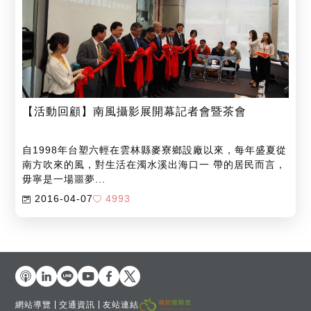
【活動回顧】南風攝影展開幕記者會暨茶會
自1998年台塑六輕在雲林縣麥寮鄉設廠以來，每年盛夏從
南方吹來的風，對生活在濁水溪出海口一 帶的居民而言，
毋寧是一場噩夢...
2016-04-07
4993
網站導覽
交通資訊
友站連結