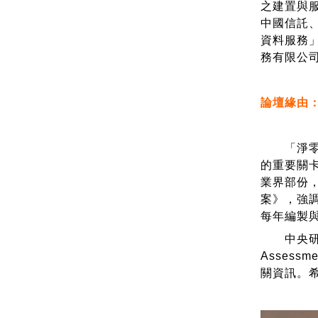
之建置與
中國信託
資料服務
務有限公
論壇緣由
「淨零排
的重要關
業界部份，
案》，強
每年編製
中央研究院
Asses
關資訊。