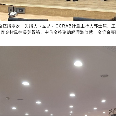
綜合座談場次一與談人（左起）CCRAB計畫主持人郭士筠、
國泰金控風控長黃景祿、中信金控副總經理游欣慧、金管會專