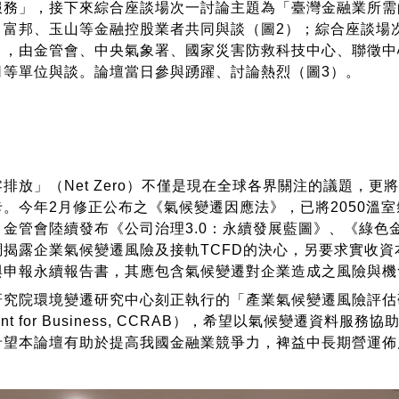
服務」，接下來綜合座談場次一討論主題為「臺灣金融業所需
、富邦、玉山等金融控股業者共同與談（圖2）；綜合座談場
」，由金管會、中央氣象署、國家災害防救科技中心、聯徵中
司等單位與談。論壇當日參與踴躍、討論熱烈（圖3）。
：
放」（Net Zero）不僅是現在全球各界關注的議題，更
卡。今年2月修正公布之《氣候變遷因應法》，已將2050溫
金管會陸續發布《公司治理3.0：永續發展藍圖》、《綠色
調揭露企業氣候變遷風險及接軌TCFD的決心，另要求實收
與申報永續報告書，其應包含氣候變遷對企業造成之風險與機
環境變遷研究中心刻正執行的「產業氣候變遷風險評估研究計畫」（Stu
sment for Business, CCRAB），希望以氣候變遷
希望本論壇有助於提高我國金融業競爭力，裨益中長期營運佈