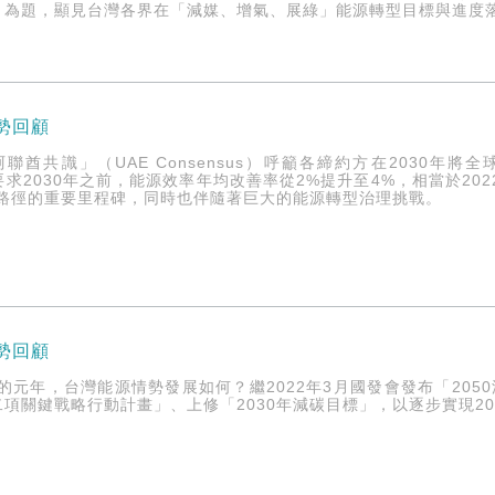
」為題，顯見台灣各界在「減媒、增氣、展綠」能源轉型目標與進度
情勢回顧
「阿聯酋共識」（UAE Consensus）呼籲各締約方在2030
時要求2030年之前，能源效率年均改善率從2%提升至4%，相當於2022
放路徑的重要里程碑，同時也伴隨著巨大的能源轉型治理挑戰。
情勢回顧
零的元年，台灣能源情勢發展如何？繼2022年3月國發會發布「20
項關鍵戰略行動計畫」、上修「2030年減碳目標」，以逐步實現20