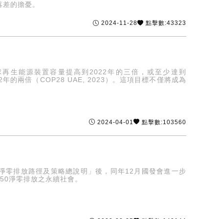
落差的擔憂。
2024-11-28
點擊數:43323
年將全球再生能源裝置容量提高到2022年的三倍，或至少達到
年的兩倍（COP28 UAE, 2023）。這項目標不僅將成為
2024-04-01
點擊數:103560
50淨零排放路徑及策略總說明」後，同年12月國發會進一步
50淨零排放之永續社會。