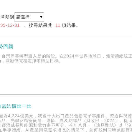
文章類別
99-12-31
， 搜尋結果共
11
項結果。
情勢回顧
，台灣淨零轉型邁入新的階段。在2024年世界地球日，賴清德總統
軸，兼顧供電穩定淨零轉型目標。
供需結構比一比
總額為4,324億美元，我國十大出口產品包括電子零組件、資通與
產品、光學及精密儀器、運輸工具及紡織品（財政部，2024）。從
的經濟成長與能源和電力密不可分。今年八月，《遠見雜誌》以「沒電
在半導體業、AI產業用電需求增長的情況下，如何找到同時兼顧