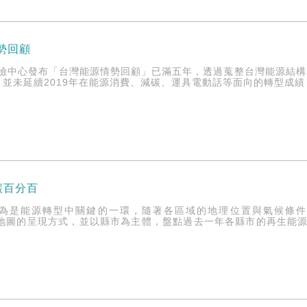
情勢回顧
風險中心發布「台灣能源情勢回顧」已滿五年，透過蒐整台灣能源結構
並未延續2019年在能源消費、減碳、運具電動話等面向的轉型成績，
碳百分百
為是能源轉型中關鍵的一環，隨著各區域的地理位置與氣候條件
動態地圖的呈現方式，並以縣市為主體，盤點過去一年各縣市的再生能