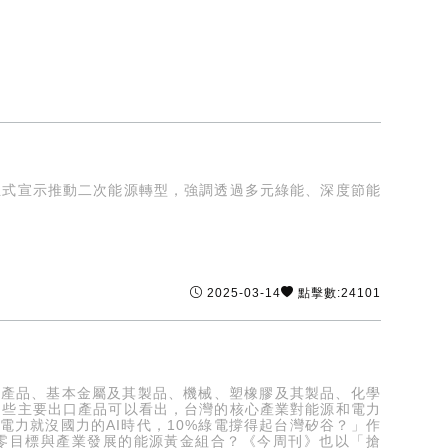
正式宣示推動二次能源轉型，強調透過多元綠能、深度節能
2025-03-14
點擊數:24101
視聽產品、基本金屬及其製品、機械、塑橡膠及其製品、化學
這些主要出口產品可以看出，台灣的核心產業對能源和電力
力就沒國力的AI時代，10%綠電撐得起台灣矽谷？」作
淨零目標與產業發展的能源黃金組合？《今周刊》也以「搶