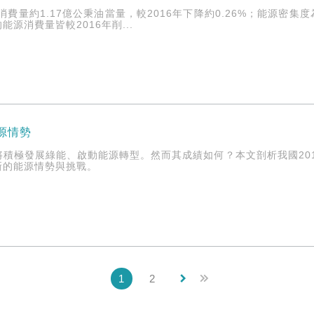
消費量約1.17億公秉油當量，較2016年下降約0.26%；能源密集度
源消費量皆較2016年削...
能源情勢
積極發展綠能、啟動能源轉型。然而其成績如何？本文剖析我國201
新的能源情勢與挑戰。
keyboard_arrow_right
1
2