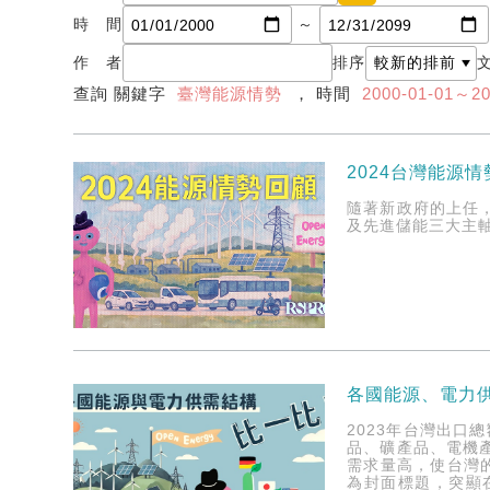
時 間
～
作 者
排序
查詢 關鍵字
臺灣能源情勢
， 時間
2000-01-01～20
2024台灣能源
隨著新政府的上任
及先進儲能三大主
各國能源、電力
2023年台灣出口
品、礦產品、電機
需求量高，使台灣
為封面標題，突顯