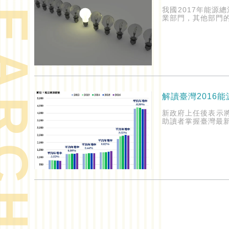
ARCH
我國2017年能源總
業部門，其他部門的能
解讀臺灣2016
新政府上任後表示將
助讀者掌握臺灣最