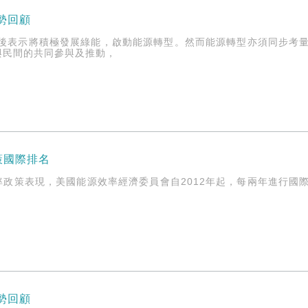
情勢回顧
上任後表示將積極發展綠能，啟動能源轉型。然而能源轉型亦須同步考
與民間的共同參與及推動，
策國際排名
率政策表現，美國能源效率經濟委員會自2012年起，每兩年進行國
情勢回顧