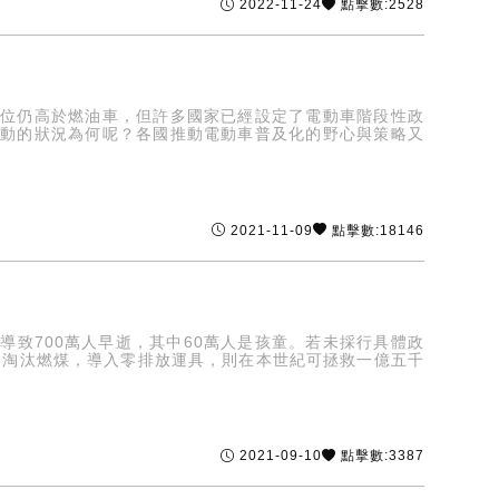
2022-11-24
點擊數:2528
價位仍高於燃油車，但許多國家已經設定了電動車階段性政
推動的狀況為何呢？各國推動電動車普及化的野心與策略又
2021-11-09
點擊數:18146
致700萬人早逝，其中60萬人是孩童。若未採行具體政
，淘汰燃煤，導入零排放運具，則在本世紀可拯救一億五千
2021-09-10
點擊數:3387