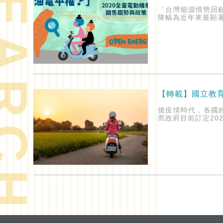
ARCH
「台灣能源情勢回
降幅為近年來最顯著.
【轉載】國立教
後疫情時代，各國
而政府目前訂定20