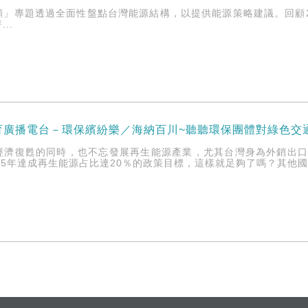
顧」專題透過全面性盤點台灣能源結構，以提供能源策略建議。回顧2
..
育廣播電台－環保繽紛樂／海納百川~聽聽環保團體對綠色交
經濟復甦的同時，也不忘發展再生能源產業，尤其台灣身為外銷出
25年達成再生能源占比達20％的政策目標，這樣就足夠了嗎？其他