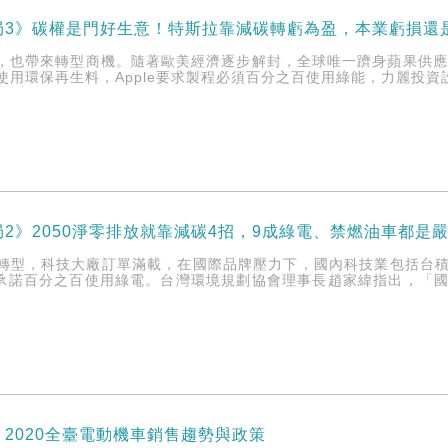
局3》碳權是門好生意！特斯拉靠減碳轉虧為盈，本業虧損還
，也帶來轉型商機。隨著歐美經濟逐步解封，全球唯一躋身蘋果供應鏈
要求使用環保再生料，Apple要求製程必須百分之百使用綠能，力麗投
2》2050淨零排放就靠減碳4招，9成綠電、禁燃油車都是
轉型，科技大廠訂單滿載，在國際品牌壓力下，國內科技業包括台
），承諾百分之百使用綠電。台灣環境規劃協會理事長趙家緯指出，「
2020全臺電動機車銷售趨勢與政策