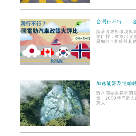
台灣行不行——
隨著各界對環境與
策目標，並推出政
是如何？相較於其他
加速能源及運輸
聯合國秘書長強調
策，2050時早
萬人