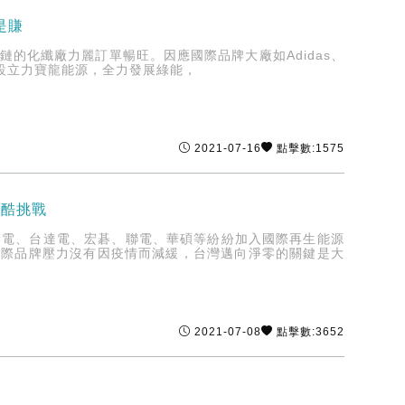
是賺
的化纖廠力麗訂單暢旺。因應國際品牌大廠如Adidas、
資設立力寶龍能源，全力發展綠能，
2021-07-16
點擊數:1575
嚴酷挑戰
積電、台達電、宏碁、聯電、華碩等紛紛加入國際再生能源
國際品牌壓力沒有因疫情而減緩，台灣邁向淨零的關鍵是大
2021-07-08
點擊數:3652