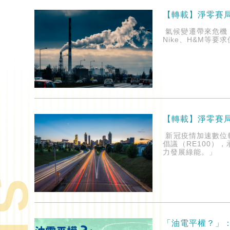
【轉載】淨零賽
氣候變遷帶來危機
Nike、H&M等
【轉載】淨零賽局
新冠疫情加速數位
倡議（RE100
力發展綠能。」
「油電平權？」：