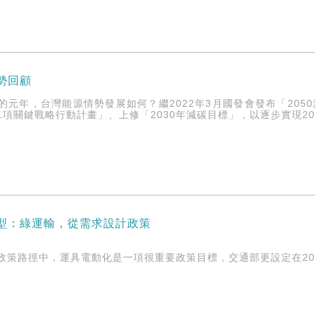
情勢回顧
零的元年，台灣能源情勢發展如何？繼2022年3月國發會發布「20
項關鍵戰略行動計畫」、上修「2030年減碳目標」，以逐步實現20
轉型：綠運輸，從需求設計政策
的政策路徑中，運具電動化是一項很重要政策目標，交通部更設定在2