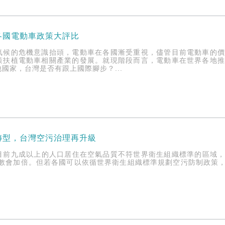
各國電動車政策大評比
氣候的危機意識抬頭，電動車在各國漸受重視，儘管目前電動車的
策扶植電動車相關產業的發展。就現階段而言，電動車在世界各地
國家，台灣是否有跟上國際腳步？...
轉型，台灣空污治理再升級
目前九成以上的人口居住在空氣品質不符世界衛生組織標準的區域，導
逝人數會加倍。但若各國可以依循世界衛生組織標準規劃空污防制政策