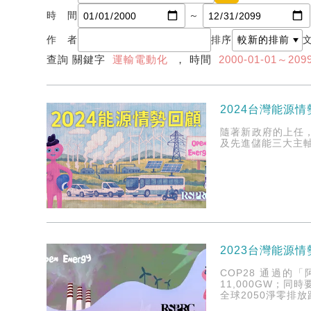
時 間
～
作 者
排序
查詢 關鍵字
運輸電動化
， 時間
2000-01-01～2099
2024台灣能源
隨著新政府的上任
及先進儲能三大主
2023台灣能源
COP28 通過的
11,000GW；同
全球2050淨零排