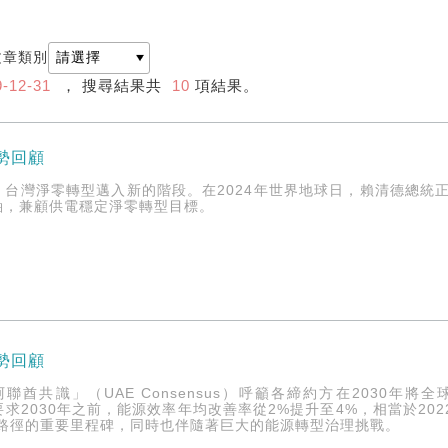
文章類別
-12-31
， 搜尋結果共
10
項結果。
情勢回顧
，台灣淨零轉型邁入新的階段。在2024年世界地球日，賴清德總統
軸，兼顧供電穩定淨零轉型目標。
情勢回顧
「阿聯酋共識」（UAE Consensus）呼籲各締約方在2030
時要求2030年之前，能源效率年均改善率從2%提升至4%，相當於2022
放路徑的重要里程碑，同時也伴隨著巨大的能源轉型治理挑戰。