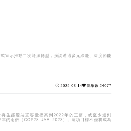
正式宣示推動二次能源轉型，強調透過多元綠能、深度節能
2025-03-14
點擊數:24077
年將全球再生能源裝置容量提高到2022年的三倍，或至少達到
年的兩倍（COP28 UAE, 2023）。這項目標不僅將成為