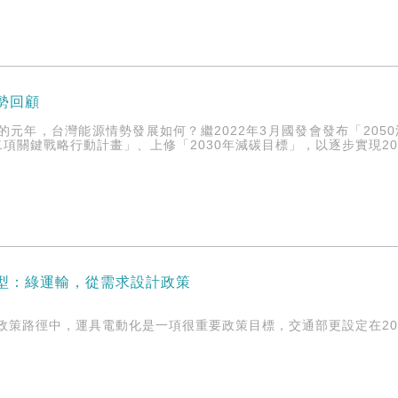
情勢回顧
零的元年，台灣能源情勢發展如何？繼2022年3月國發會發布「20
項關鍵戰略行動計畫」、上修「2030年減碳目標」，以逐步實現20
轉型：綠運輸，從需求設計政策
的政策路徑中，運具電動化是一項很重要政策目標，交通部更設定在2