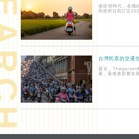
ARCH
後疫情時代，各國
而政府目前訂定20
台灣民眾的交通
最近，Thøge
量，最後會影響友