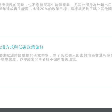
經濟復甦的同時，也不忘發展再生能源產業，尤其台灣身為外銷出
25年達成再生能源占比達20％的政策目標，這樣就足夠了嗎？其他
生活方式與低碳政策偏好
rsen根據歐洲跨國數據的研究察覺，除了民眾個人因素與地區交通
善環境態度，亦即經常開車者較不偏向友善環境。