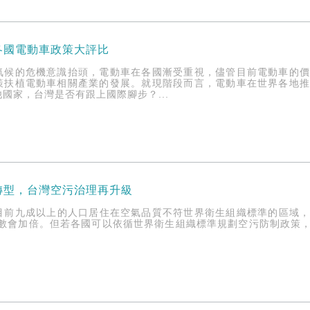
各國電動車政策大評比
氣候的危機意識抬頭，電動車在各國漸受重視，儘管目前電動車的
策扶植電動車相關產業的發展。就現階段而言，電動車在世界各地
國家，台灣是否有跟上國際腳步？...
轉型，台灣空污治理再升級
目前九成以上的人口居住在空氣品質不符世界衛生組織標準的區域，導
逝人數會加倍。但若各國可以依循世界衛生組織標準規劃空污防制政策