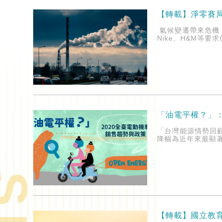
【轉載】淨零賽
氣候變遷帶來危機
Nike、H&M等
「油電平權？」：
「台灣能源情勢回
降幅為近年來最顯著.
【轉載】國立教