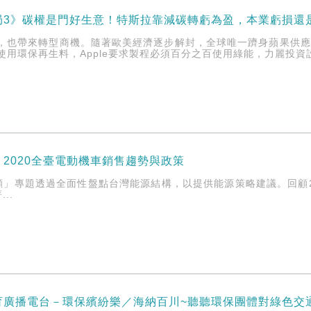
局3》碳權是門好生意！特斯拉靠減碳轉虧為盈，本業虧損還
，也帶來轉型商機。隨著歐美經濟逐步解封，全球唯一躋身蘋果供應鏈
要求使用環保再生料，Apple要求製程必須百分之百使用綠能，力麗投
2020全臺電動機車銷售趨勢與政策
顧」專題透過全面性盤點台灣能源結構，以提供能源策略建議。回顧2
..
育廣播電台－環保繽紛樂／海納百川~聽聽環保團體對綠色交