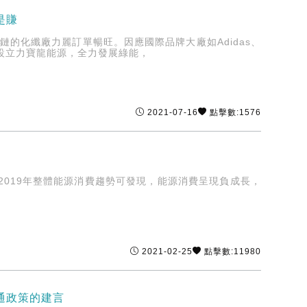
是賺
的化纖廠力麗訂單暢旺。因應國際品牌大廠如Adidas、
資設立力寶龍能源，全力發展綠能，
2021-07-16
點擊數:1576
019年整體能源消費趨勢可發現，能源消費呈現負成長，
2021-02-25
點擊數:11980
通政策的建言