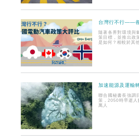
台灣行不行——
隨著各界對環境與
策目標，並推出政
是如何？相較於其他
加速能源及運輸
聯合國秘書長強調
策，2050時早
萬人