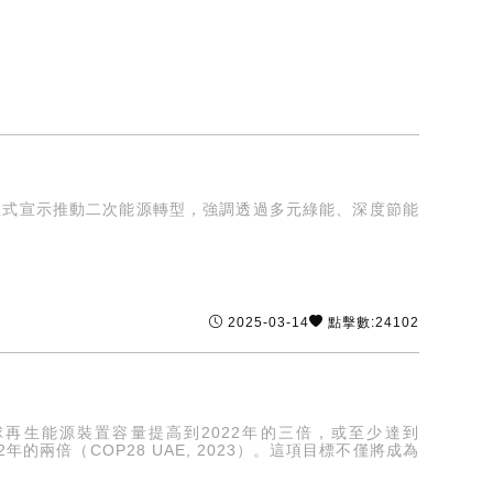
正式宣示推動二次能源轉型，強調透過多元綠能、深度節能
2025-03-14
點擊數:24102
年將全球再生能源裝置容量提高到2022年的三倍，或至少達到
年的兩倍（COP28 UAE, 2023）。這項目標不僅將成為