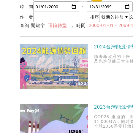
時 間
～
作 者
排序
查詢 關鍵字
運輸轉型
， 時間
2000-01-01～2099-
2024台灣能源
隨著新政府的上任
及先進儲能三大主
2023台灣能源
COP28 通過的
11,000GW；同
全球2050淨零排