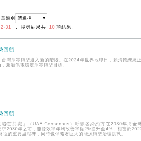
文章類別
12-31
， 搜尋結果共
10
項結果。
情勢回顧
，台灣淨零轉型邁入新的階段。在2024年世界地球日，賴清德總統
軸，兼顧供電穩定淨零轉型目標。
情勢回顧
「阿聯酋共識」（UAE Consensus）呼籲各締約方在2030
時要求2030年之前，能源效率年均改善率從2%提升至4%，相當於2022
放路徑的重要里程碑，同時也伴隨著巨大的能源轉型治理挑戰。