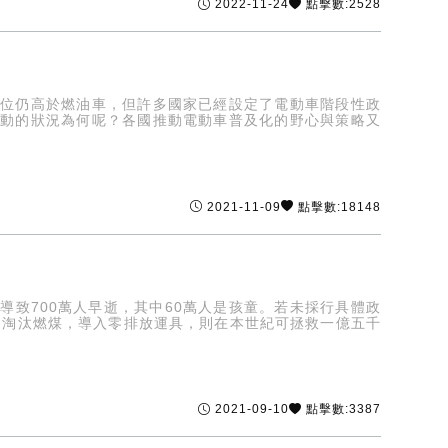
2022-11-24
點擊數:2528
價位仍高於燃油車，但許多國家已經設定了電動車階段性政
推動的狀況為何呢？各國推動電動車普及化的野心與策略又
2021-11-09
點擊數:18148
致700萬人早逝，其中60萬人是孩童。若未採行具體政
，淘汰燃煤，導入零排放運具，則在本世紀可拯救一億五千
2021-09-10
點擊數:3387