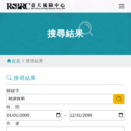
搜尋結果
home
navigate_next
搜尋結果
首頁
搜尋結果
關鍵字
時 間
～
作 者