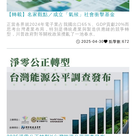
【轉載】名家觀點／成立「氣候」社會衝擊基金
正當各界就2024年電子業占我國出口65％、GDP貢獻20%而
思考台灣產業布局，特別是傳統產業與製造供應鏈的競爭轉
型，川普政府對等關稅政策攪亂了一池春水。
2025-04-30
點擊數:672