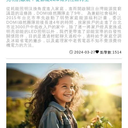
從耗能照明汰換角度進入家庭，進而開啟關注台灣能源貧窮
議題的這條路，DOMI綠然團隊走了9年。 為兼顧社會福利，
2015年台北市率先啟動了弱勢家庭能源福利計畫，委託
DOMI綠然團隊前後長達4年的時間，挨家挨戶的走進了台北
市近3000戶中低收入戶的家中，除了逐一將家戶燈具更換成
明亮節能的LED照明以外，我們更帶進了節能宣導的自發性
關懷陪伴，目的是透過輕鬆聊天過程中，適時給予家庭空調
及冰箱省電的撇步，以及處理家中老舊電器不知不覺浪費待
機電力的方法。
2024-03-27
點擊數:1514