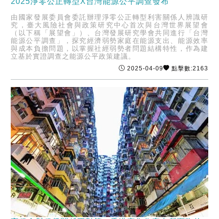
2025淨零公正轉型X台灣能源公平調查發布
由國家發展委員會委託辦理淨零公正轉型利害關係人辨識研
究，臺大風險社會與政策研究中心首次與台灣世界展望會
（以下稱「展望會」）、台灣發展研究學會共同進行「台灣
能源公平調查」，探究經濟弱勢家庭在能源支出、能源效率
與成本負擔問題，以掌握社經弱勢者問題結構特性，作為建
立基於實證調查之能源公平政策建議。
2025-04-09
點擊數:2163