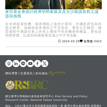
家扶基金會探討經濟弱勢家庭及其兒少能源貧窮之議
題與挑戰
在全球能源危機、能源價格上漲的大環境，本國政府也為此
提出變革。為確保改革過程公平且包容，實現公正轉型，轉
型過程中應讓社會上所有人獲得平等的機會和權益，更包容
弱勢群體，以達到持續發展並減少不平等現象。
2024-03-26
點擊數:3423
網站導覽
交通資訊
友站連結
國立臺灣大學風險社會與政策研究中心 Risk Society and Policy
Research Center, National Taiwan University
地址：
10617臺北市大安區羅斯福路四段一號 臺灣大學社會科學院 頤賢館5