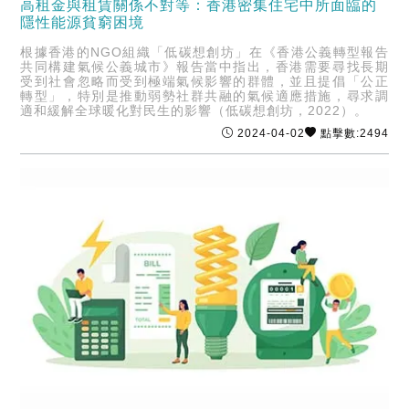
高租金與租賃關係不對等：香港密集住宅中所面臨的
隱性能源貧窮困境
根據香港的NGO組織「低碳想創坊」在《香港公義轉型報告
共同構建氣候公義城市》報告當中指出，香港需要尋找長期
受到社會忽略而受到極端氣候影響的群體，並且提倡「公正
轉型」，特別是推動弱勢社群共融的氣候適應措施，尋求調
適和緩解全球暖化對民生的影響（低碳想創坊，2022）。
2024-04-02
點擊數:2494