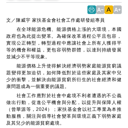
A
text_decrease
text_increase
文／陳威宇 家扶基金會社會工作處研發組專員
在全球能源危機、能源價格上漲的大環境，本國
政府也為此提出變革。為確保改革過程公平且包容，
實現公正轉型，轉型過程中應讓社會上所有人獲得平
等的機會和權益，更包容弱勢群體，以達到持續發展
並減少不平等現象。
能源價格上升使得解決經濟弱勢家庭能源貧窮議
題變得更加迫切，如何降低對於這些家庭及其家中兒
少的衝擊，並解決由能源貧窮所衍生的社會經濟和健
康問題成為一個重要的議題。
社會工作應對於社會中處境不利者遭遇的不公義
做出行動，促進公平機會與分配，以提升與保障人權
（曾華源等，2024）；家扶基金會以社工專業為本推
動服務，關注與倡導社會變革與環境正義下弱勢家庭
及其兒少的能源貧窮處境。