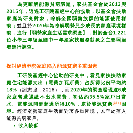
為更瞭解能源貧窮議題，家扶基金會於2013與
2015年，透過工研院產經中心的協助，以基金會扶助
家庭為研究對象，瞭解全國弱勢族群的能源使用樣
貌；
並且於
2020年為瞭解弱勢兒少成長的家庭環境樣
貌，進行【弱勢家庭生活需求調查】，對於全台1,221
位小學三年級至國中一年級家扶服務對象之主要照顧
者進行調查。
探討經濟弱勢家庭陷入能源貧窮多重因素
工研院產經中心協助的研究中，看見家扶扶助家
庭住宅能源支出（電費加瓦斯費）占所得比例平均約
18%
（謝志強，2016），而
2020年的調查發現逾6成
家庭曾遭遇繳不出水電費，初估約35.5%家戶日常
[註1]
水、電能源開銷超過所得10%，處於能源貧窮
困
境。
經濟弱勢家庭生活面對著多重困境，以至於落入
能源貧窮家戶。
收入較低