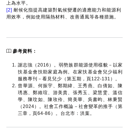
上為水平。
[2]
耐候化指提高建築對氣候變遷的適應能力和能源利
用效率，例如使用隔熱材料、改善通風等各種措施。
參考資料：
謝志強（2016）。弱勢族群能源使用樣貌－以家
扶基金會扶助家庭為例。在家扶基金會兒少福利
服務專刊－看見兒少（第五期，頁122-131）。
曾華源、何振宇、鄭期緯、王秀燕、白倩如、陳
琇惠、鄭維瑄、游美貴、張秀玉、梁慧雯、溫信
學、陳玟如、陳玫伶、簡美華、吳書昀、林秉賢
（2024）。社會工作概論－社會變革的推手（第
三章，頁64-86）。台北市：洪葉。