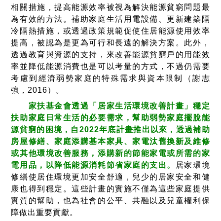
相關措施，提高能源效率被視為解決能源貧窮問題最
為有效的方法。補助家庭生活用電設備、更新建築隔
冷隔熱措施，或透過政策規範促使住居能源使用效率
提高，被認為是更為可行和長遠的解決方案。此外，
透過教育與資源的支持，來改善能源貧窮戶的用能效
率並降低能源消費也是可以考量的方式，不過仍需要
考慮到經濟弱勢家庭的特殊需求與資本限制（謝志
強，2016）。
家扶基金會透過「居家生活環境改善計畫」穩定
扶助家庭日常生活的必要需求，幫助弱勢家庭擺脫能
源貧窮的困境，自2022年底計畫推出以來，透過補助
房屋修繕、家庭添購基本家具、家電汰舊換新及維修
或其他環境改善服務，添購新的節能家電或所需的家
電用品，以降低能源消耗節省家庭的支出。
居家環境
修繕使居住環境更加安全舒適，兒少的居家安全和健
康也得到穩定。這些計畫的實施不僅為這些家庭提供
實質的幫助，也為社會的公平、共融以及兒童權利保
障做出重要貢獻。