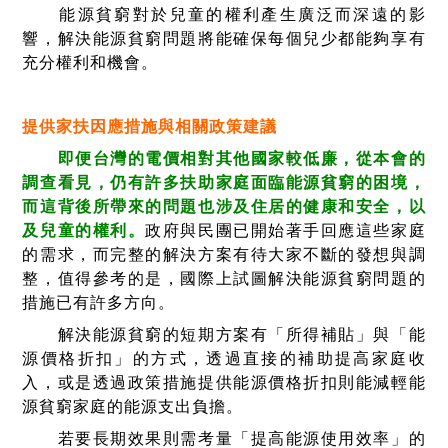
能源貧窮對於兒童的權利產生廣泛而深遠的影
響，解決能源貧窮問題將能確保每個兒少都能夠享有
充分權利和機會。
提供家扶因應措施與相關政策建議
即便台灣的電價相對其他國家較低廉，從本會的
調查看見，仍有許多扶助家庭面臨能源貧窮的困境，
而這背後所帶來的問題也涉及住居的健康和安全，以
及兒童的權利。
政府與民團已開始著手回應這些家庭
的需求，而完整的解決方案有待大家不斷的發想與調
整，值得參考的是，國際上試圖解決能源貧窮問題的
措施已有許多方向。
解決能源貧窮的短期方案有「所得補貼」與「能
源價格折扣」的方式，透過直接的補助提高家庭收
入，或是透過政策措施提供能源價格折扣則能減輕能
源貧窮家庭的能源支出負擔。
若要長期效果則需考量「提高能源使用效率」的