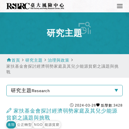
研究主題
home
navigate_next
navigate_next
navigate_next
首頁
研究主題
治理與政策
家扶基金會探討經濟弱勢家庭及其兒少能源貧窮之議題與挑
戰
研究主題
Research
2024-03-26
點擊數:3428
家扶基金會探討經濟弱勢家庭及其兒少能源
貧窮之議題與挑戰
進階
公正轉型
NGO
能源貧窮