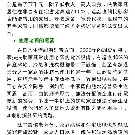
金超過了五千元，除了低收入、高人口數，扶助家庭
居住在非自有住宅占比高達74.8%，這點也間接影響
著能源費用的支出。老舊房舍、電費代收、租房中的
老舊家電，同樣都增加了經濟弱勢家庭的能源支出成
本。
使用老舊的電器
在日常生活能源消費方面，2020年的調查結果，
家扶扶助家庭常使用老舊的電器設備，有超過40%的
家庭冰箱、冷氣和洗衣機都是二手設備，甚至有超過
三分之一家庭的冰箱已使用超過十年。由於長時間使
用，這些老舊設備不僅效率低下，容易出現故障，甚
至存在安全隱患，例如近一半家庭的熱水器曾發生過
問題。然而，由於經濟壓力，無法分配資金進行家電
更新的投資，多達一半以上的扶助家庭無法改善生活
設備，使他們陷入了貧困與資源有限之間的困境中，
加劇能源貧窮的問題。
除了設備老舊外，家庭結構和住宅環境也對能源
貧窮造成影響。家庭人口眾多，或住房缺乏隔熱設施