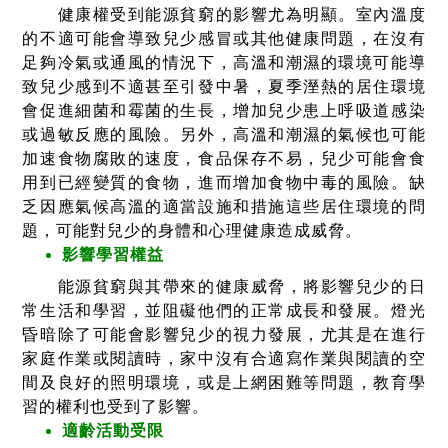
健康權受到能源貧窮的影響尤為明顯。室內溫度
的不適可能會導致兒少感冒或其他健康問題，在沒有
足夠冷氣或通風的情況下，高溫和潮濕的環境可能導
致兒少感到不適甚至引發中暑，夏季溼熱的居住環境
會促進細菌和霉菌的生長，增加兒少患上呼吸道感染
或過敏反應的風險。另外，高溫和潮濕的氣候也可能
加速食物腐敗的速度，食品保存不易，兒少可能會食
用到已經變質的食物，進而增加食物中毒的風險。缺
乏因應氣候高溫的適當設施和措施這些居住環境的問
題，可能對兒少的身體和心理健康造成威脅。
影響學習權益
能源貧窮與其帶來的健康威脅，將影響兒少的日
常生活和學習，並阻礙他們的正常成長和發展。燈光
昏暗除了可能會影響兒少的視力發展，尤其是在進行
家庭作業或閱讀時，家中沒有合適寫作業與閱讀的空
間及良好的照明環境，或是上網困難等問題，教育學
習的權利也受到了影響。
適齡活動受限