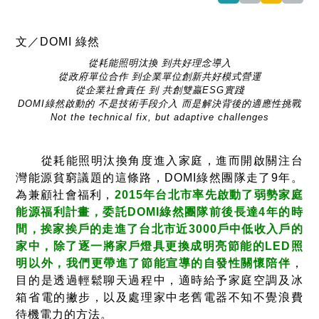
文／DOMI 綠然
從耗能照明汰換 到共好理念導入
從政府單位合作 到企業單位創新共好模式營運
從企業社會責任 到 共創雙贏ESG實踐
DOMI綠然啟動的 不是技術手段介入 而是解決背後的適應性挑戰
Not the technical fix, but adaptive challenges
從耗能照明汰換角度進入家庭，進而開啟關注台
灣能源貧窮議題的這條路，DOMI綠然團隊走了9年。
為兼顧社會福利，
2015年台北市率先啟動了弱勢家庭
能源福利計畫，委託DOMI綠然團隊前後長達4年的時
間，挨家挨戶的走進了台北市近3000戶中低收入戶的
家中，除了逐一將家戶燈具更換成明亮節能的LED照
明以外，我們更帶進了節能宣導的自發性關懷陪伴
，
目的是透過輕鬆聊天過程中，適時給予家庭空調及冰
箱省電的撇步，以及處理家中老舊電器不知不覺浪費
待機電力的方法。