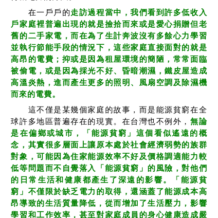
在一戶戶的
走訪過程當中，我們看到許多低收入
戶家庭裡普遍出現的就是撿拾而來或是愛心捐贈但老
舊的二手家電，而在為了生計奔波沒有多餘心力學習
並執行節能手段的情況下，這些家庭直接面對的就是
高昂的電費；抑或是因為租屋環境的簡陋，常常面臨
被偷電，或是因為採光不好、昏暗潮濕，鐵皮屋造成
高溫炎熱，進而產生更多的照明、風扇空調及除濕機
而來的電費。
這不僅是某幾個家庭的故事，而是能源貧窮在全
球許多地區普遍存在的現實。在台灣也不例外，
無論
是在偏鄉或城市，「能源貧窮」這個看似遙遠的概
念，其實很多層面上讓原本處於社會經濟弱勢的族群
對象，可能因為住家能源效率不好及價格調適能力較
低等問題而不自覺落入「能源貧窮」的風險，對他們
的日常生活和健康都產生了深遠的影響。「能源貧
窮」不僅限於缺乏電力的取得，還涵蓋了能源成本高
昂導致的生活質量降低，從而增加了生活壓力，影響
學習和工作效率，甚至對家庭成員的身心健康造成嚴