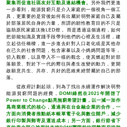
聚集而促進社區友好互動及連結機會。
另外我們更進
一步看到，能源貧窮只是介入家庭的一個視角一個工
具，更重要的是背後如何長出屬於弱勢家庭自己及屬
於部落居民自身的力量，所謂的韌性教育目的不只是
協助原民家庭汰換LED燈， 而是透過這個過程，如何
把節能知識及實踐手段帶到他們的心裡及生活裡，建
立起信任橋樑，進一步進去針對人口老化或是其他存
在已久的社會問題，包含家暴以及小媽媽問題等等，
切入觀察，以及帶入不一樣的觀念，使其燃起對於部
落願景、對於下一代的嚮往與產生改變的動力，更開
啟願意共生、共存、共好的思維來經營屬於自己的部
落。
從政府計劃起頭，到為了找出永續運作解決弱勢
能源貧窮問題的經費，
DOMI綠然在2021年開啓了
Power to Change點亮無窮希望計畫，以一減一加作
爲商業模式的核心，通過與在台金融企業的合作，一
方面向消費者推動紙本帳單電子化與數位開戶，減少
銀行印製與郵寄及運送成本；另一方面，銀行節省下