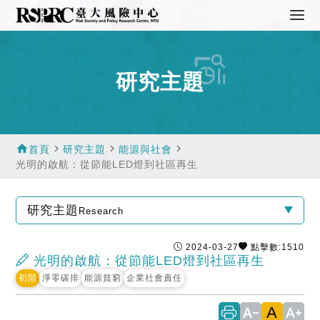
研究主題
home
navigate_next
navigate_next
navigate_next
首頁
研究主題
能源與社會
光明的啟航：從節能LED燈到社區再生
研究主題
Research
2024-03-27
點擊數:1510
光明的啟航：從節能LED燈到社區再生
初階
淨零碳排
能源貧窮
企業社會責任
A
text_decrease
text_increase