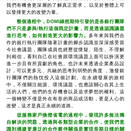
我們有機會更深層的了解真正需求， 以至於整體上可
以發揮更大的改變力量。
整個過程中，DOMI綠然期待引發的是各銀行團隊
們不只是參與/執行這個既定計畫，而是透過認識議題
進行思考，如何創造更大的影響力。
多年來與我們合
作的銀行執行團隊隨著計畫的腳步認識並深深感受當
今社會議題，團隊成員也經歷從懷疑、陌生、不理解
到相信，看到自己在社會跟環境議題上面可以扮演更
進一步且有所貢獻的角色。也許未來透過企業產品設
計，可以更多元、共融的思考到弱勢的角度 ，激發銀
行團隊們的熱忱投入這個計劃。在永續發展的旅程
中，不僅關注能源、環境議題，也應該關心在其上生
活的人們，他們的生存機會以及追求夢想的權利。這
一個轉變不僅是外在有形的商品或活動，更是人心的
改變，這才是真正永續的道路。
從服務家戶換燈省電的過程中，發現許多無法獨
自解決的問題，透過與各類型企業的合作，使我們意
識到構建更廣泛的合作夥伴關係是實現長期目標的關