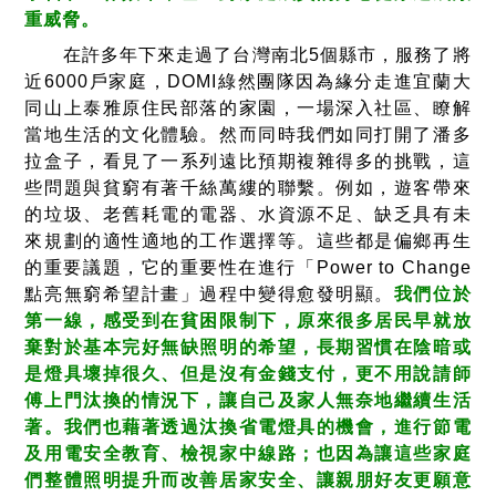
重威脅。
在許多年下來走過了台灣南北5個縣市，服務了將
近6000戶家庭，DOMI綠然團隊因為緣分走進宜蘭大
同山上泰雅原住民部落的家園，一場深入社區、瞭解
當地生活的文化體驗。然而同時我們如同打開了潘多
拉盒子，看見了一系列遠比預期複雜得多的挑戰，這
些問題與貧窮有著千絲萬縷的聯繫。例如，遊客帶來
的垃圾、老舊耗電的電器、水資源不足、缺乏具有未
來規劃的適性適地的工作選擇等。這些都是偏鄉再生
的重要議題，它的重要性在進行「Power to Change
點亮無窮希望計畫」過程中變得愈發明顯。
我們位於
第一線，感受到在貧困限制下，原來很多居民早就放
棄對於基本完好無缺照明的希望，長期習慣在陰暗或
是燈具壞掉很久、但是沒有金錢支付，更不用說請師
傅上門汰換的情況下，讓自己及家人無奈地繼續生活
著。我們也藉著透過汰換省電燈具的機會，進行節電
及用電安全教育、檢視家中線路；也因為讓這些家庭
們整體照明提升而改善居家安全、讓親朋好友更願意