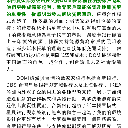
來的資金部分被用於支持DOMI團隊前往弱勢家戶協助
他們更換成節能照明，教育家戶節能省電及脫離貧窮
的重要性，從照明出發去解決貧窮議題。
這種合作模
式創造了一種多贏的局面：弱勢家庭得到企業的支
持；消費者從紙本帳單電子化中可以幫助有需要的人
（消費者願意轉為電子帳單的舉動，讓發卡銀行節省
出來印製的資源，轉而支持能源貧窮家戶的照明改
造；減少紙本帳單的運送也直接降低交通碳排）；銀
行端可以減少紙本使用降低營運成本；DOMI團隊帶動
不同層面的角色一起合作，創造環境以及社會影響
力。
DOMI綠然與台灣的數家家銀行包括台新銀行、
DBS 台灣星展銀行與京城銀行以及上海銀行， IKEA
等國內外眾多企業員工的各種型態支持，展示了如何
透過創新的合作模式和具體行動，為解決能源貧窮問
題做出實質性貢獻。台新銀行起頭了紙本帳單模式，
星展銀行與京城銀行無私的願意一起為了我們的環境
跟社會更好而努力，大家攜手朝著同一個目標邁進。
台新銀行現在進一步支持偏鄉部落的了解與研究，讓