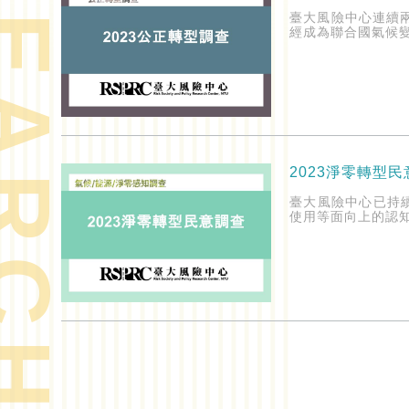
ARCH
臺大風險中心連續
經成為聯合國氣候
2023淨零轉型
臺大風險中心已持
使用等面向上的認