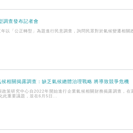
轉型調查發布記者會
三年以「公正轉型」為題進行民意調查，詢問民眾對於氣候變遷相關
氣候相關揭露調查：缺乏氣候總體治理戰略 將導致競爭危機
與政策研究中心自2022年開始進行企業氣候相關財務揭露調查，在
化此重要議題，並在6月5日...