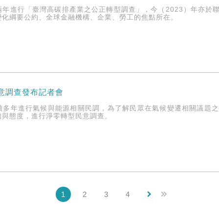
兩年進行「臺灣高碳排產業之公正轉型調查」，今（2023）年亦於
變化綱要公約、全球金融機構、企業、勞工的焦點所在。
民意調查發布記者會
續多年進行氣候與能源相關民調，為了解民眾在氣候變遷相關議題
知與態度，進行淨零轉型民意調查。
keyboard_arrow_right
1
2
3
4