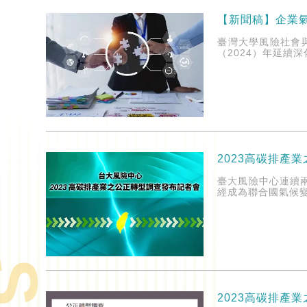
【新聞稿】企業
臺灣大學風險社會
（2024）年延續深
2023高碳排產
臺大風險中心連續
經成為聯合國氣候
2023高碳排產