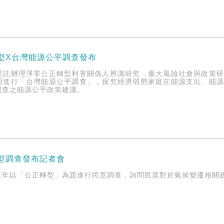
轉型X台灣能源公平調查發布
委託辦理淨零公正轉型利害關係人辨識研究，臺大風險社會與政策
同進行「台灣能源公平調查」，探究經濟弱勢家庭在能源支出、能
調查之能源公平政策建議。
轉型調查發布記者會
三年以「公正轉型」為題進行民意調查，詢問民眾對於氣候變遷相關