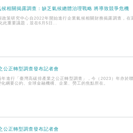
氣候相關揭露調查：缺乏氣候總體治理戰略 將導致競爭危機
與政策研究中心自2022年開始進行企業氣候相關財務揭露調查，在
化此重要議題，並在6月5日...
業之公正轉型調查發布記者會
兩年進行「臺灣高碳排產業之公正轉型調查」，今（2023）年亦於
變化綱要公約、全球金融機構、企業、勞工的焦點所在。
業之公正轉型調查發布記者會