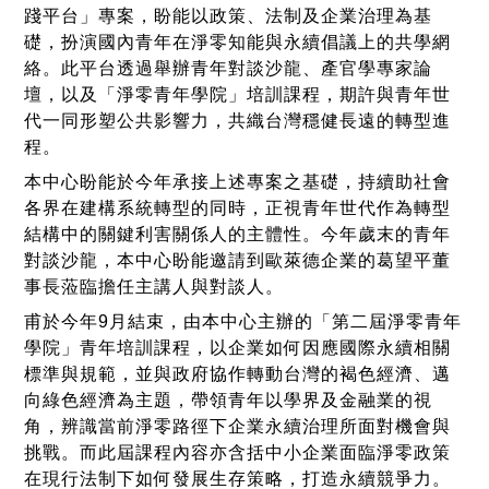
踐平台」專案，盼能以政策、法制及企業治理為基
礎，扮演國內青年在淨零知能與永續倡議上的共學網
絡。此平台透過舉辦青年對談沙龍、產官學專家論
壇，以及「淨零青年學院」培訓課程，期許與青年世
代一同形塑公共影響力，共織台灣穩健長遠的轉型進
程。
本中心盼能於今年承接上述專案之基礎，持續助社會
各界在建構系統轉型的同時，正視青年世代作為轉型
結構中的關鍵利害關係人的主體性。今年歲末的青年
對談沙龍，本中心盼能邀請到歐萊德企業的葛望平董
事長蒞臨擔任主講人與對談人。
甫於今年9月結束，由本中心主辦的「第二屆淨零青年
學院」青年培訓課程，以企業如何因應國際永續相關
標準與規範，並與政府協作轉動台灣的褐色經濟、邁
向綠色經濟為主題，帶領青年以學界及金融業的視
角，辨識當前淨零路徑下企業永續治理所面對機會與
挑戰。而此屆課程內容亦含括中小企業面臨淨零政策
在現行法制下如何發展生存策略，打造永續競爭力。