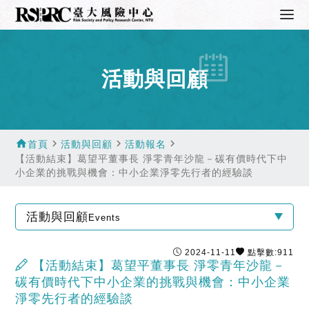
活動與回顧
home
navigate_next
navigate_next
navigate_next
首頁
活動與回顧
活動報名
【活動結束】葛望平董事長 淨零青年沙龍－碳有價時代下中
小企業的挑戰與機會：中小企業淨零先行者的經驗談
活動與回顧
Events
2024-11-11
點擊數:911
【活動結束】葛望平董事長 淨零青年沙龍－
碳有價時代下中小企業的挑戰與機會：中小企業
淨零先行者的經驗談