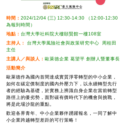
時間：
2024/12/04 (三) 12:30-14:30 （12:00-12:30
為報到時間）
地點：
台灣大學社科院大樓頤賢館一樓108室
主持人：
台灣大學風險社會與政策研究中心 周桂田
主任
主講人／與談人：
歐萊德企業 葛望平 創辦人暨董事長
活動簡介
歐萊德作為國內首間達成實質淨零轉型的中小企業，
如何在碳定價制度的國內外壓力下，以永續轉型先行
者的經驗為基礎，於實務上辨識自身企業在當前轉型
路徑上的優劣勢，面對碳有價時代下的機會與挑戰，
將是此場沙龍的重點。
歡迎各界青年、中小企業夥伴踴躍報名，一同了解中
小企業跨越轉型差距的可行策略！