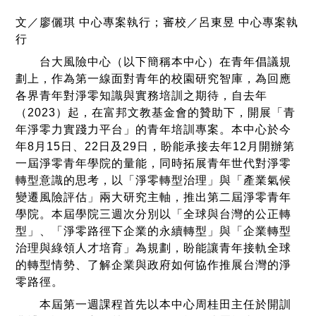
文／廖儷琪 中心專案執行；審校／呂東昱 中心專案執
行
台大風險中心（以下簡稱本中心）在青年倡議規
劃上，作為第一線面對青年的校園研究智庫，為回應
各界青年對淨零知識與實務培訓之期待，自去年
（2023）起，在富邦文教基金會的贊助下，開展「青
年淨零力實踐力平台」的青年培訓專案。本中心於今
年8月15日、22日及29日，盼能承接去年12月開辦第
一屆淨零青年學院的量能，同時拓展青年世代對淨零
轉型意識的思考，以「淨零轉型治理」與「產業氣候
變遷風險評估」兩大研究主軸，推出第二屆淨零青年
學院。本屆學院三週次分別以「全球與台灣的公正轉
型」、「淨零路徑下企業的永續轉型」與「企業轉型
治理與綠領人才培育」為規劃，盼能讓青年接軌全球
的轉型情勢、了解企業與政府如何協作推展台灣的淨
零路徑。
本屆第一週課程首先以本中心周桂田主任於開訓