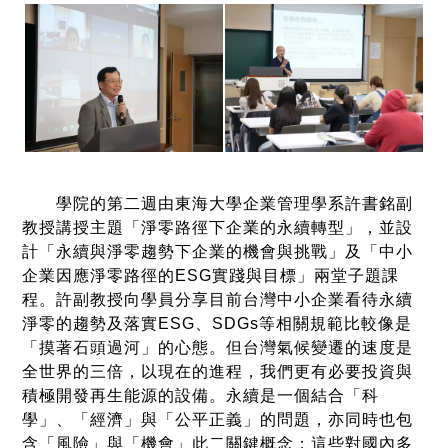
學院的第二週由東海大學企業管理學系許書銘副
教授講授主題「淨零路徑下企業的永續轉型」，並設
計「永續與淨零趨勢下企業的機會與挑戰」及「中小
企業因應淨零路徑的ESG實踐與目標」兩堂子題課
程。許副教授向學員分享目前台灣中小企業看待永續
淨零的趨勢及落實ESG、SDGs等相關規範比較像是
「摸著石頭過河」的心態。但台灣氣候變遷的速度是
全世界的三倍，以現在的進程，我們更有必要投資與
積極開發再生能源的設備。永續是一個結合「科
學」、「經濟」與「公平正義」的問題，亦同時也包
含「風險」與「機會」此二關鍵概念；這些對國內多