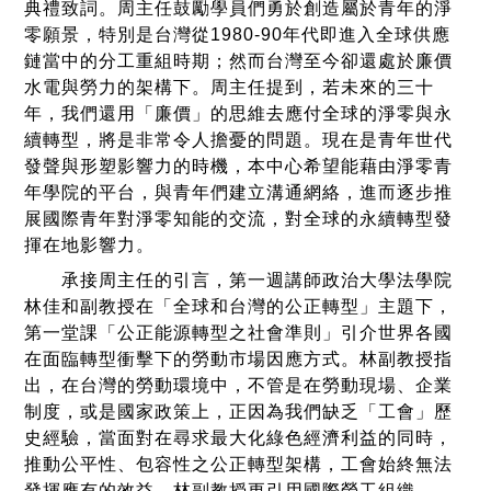
典禮致詞。周主任鼓勵學員們勇於創造屬於青年的淨
零願景，特別是台灣從1980-90年代即進入全球供應
鏈當中的分工重組時期；然而台灣至今卻還處於廉價
水電與勞力的架構下。周主任提到，若未來的三十
年，我們還用「廉價」的思維去應付全球的淨零與永
續轉型，將是非常令人擔憂的問題。現在是青年世代
發聲與形塑影響力的時機，本中心希望能藉由淨零青
年學院的平台，與青年們建立溝通網絡，進而逐步推
展國際青年對淨零知能的交流，對全球的永續轉型發
揮在地影響力。
承接周主任的引言，第一週講師政治大學法學院
林佳和副教授在「全球和台灣的公正轉型」主題下，
第一堂課「公正能源轉型之社會準則」引介世界各國
在面臨轉型衝擊下的勞動市場因應方式。林副教授指
出，在台灣的勞動環境中，不管是在勞動現場、企業
制度，或是國家政策上，正因為我們缺乏「工會」歷
史經驗，當面對在尋求最大化綠色經濟利益的同時，
推動公平性、包容性之公正轉型架構，工會始終無法
發揮應有的效益。林副教授更引用國際勞工組織