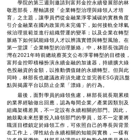
學院的第三週則邀請到富邦金控永續發展部的林
敬恩部長，壓軸講授「企業轉型治理與綠領人才培
育」之主題，讓學員們從金融業淨零減碳的實務角度
引介金融業在國內政策尚未完備下，如何接軌全球氣
候治理規範並進行組織營運的變革；以及企業在轉型
脈絡下如何賦能綠領人才以辨識實體與轉型風險。在
第一堂課「企業轉型的治理脈絡」中，林部長強調台
灣在2021年時前總統蔡英文公布淨零轉型的目標後，
富邦金控即積極扮演永續金融的加速器，持續擴大綠
色投融資的金額，以推動價值鏈的永續轉型。但與此
同時，林部長也建議政府須先建立並完善ESG資訊盤
點與揭露平台以防止企業「漂綠」的行為。
最後，面對學員的綠領焦慮，林部長就長期累積
的業界經驗做出回應，認為每間企業／產業因類別及
組織架構差異，不一定設有永續相關的部門。因此，
她鼓勵未來想要投入綠領部門的學員，並不一定要將
職涯目標鎖定於綠領工作，可依照自己的專長與背景
在工作上，彈性結合永續相關的知能與實務，一樣有