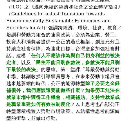
（ILO）之《邁向永續的經濟和社會之公正轉型指引》
（Guidelines for a Just Transition Towards
Environmentally Sustainable Economies and
Societies for All）強調跨經濟、環境、社會、教育／
培訓和勞動力組合的連貫政策，必須為企業、勞工、
投資人和消費者提供一公正的過渡框架，創造充分且
持續之社會保障。為達此目標，台灣應多加強社會對
話，建構「
任何人不應該作為與自己切身利益的被決
定者
」以及「
民主不能只剩多數決，多數決不能只剩
下最後的表決
」的思維。第二堂課「尊嚴勞動與勞動
市場」林副教授引導學員思考，在未來勞動市場只會
越來越萎縮的時代，公正的能源轉型
除了必要之金錢
補償外，我們應該還要能做些什麼
？
如果勞工無法在
就業市場中獲得工作機會，相關補貼、支持性就業或
是職業重建如何有效被制度化
？以上思考也凸顯公正
轉型應積極置入勞動市場政策，以結構性思考能源轉
型的衝擊，並做出行動。