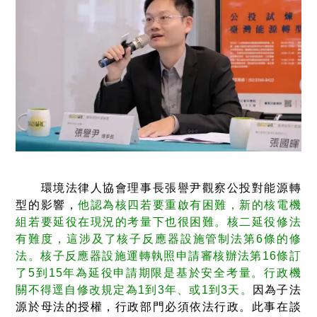
環境法律人協會理事長張譽尹觀察公投對能源轉
型的影響，
他認為核四若要重啟有困難，新的核電機
組若要延役在現況的考量下也很困難。核二延役修法
有難度，這涉及了核子反應器設施管制法第6條的修
法。核子反應器設施運轉執照申請審核辦法第16條訂
了5到15年為延役申請期限是基於安全考量。行政機
關不得逕自修改規定為1到3年、或1到3天。
因為子法
源於母法的授權，行政部門必須依法行政。此事在談