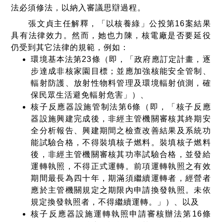
法必須修法，以納入審議思辯過程。
張文貞主任解釋，「以核養綠」公投第16案結果
具有法律效力。然而，她也力陳，核電廠是否要延役
仍受到其它法律的規範，例如：
環境基本法第23條（即，「政府應訂定計畫，逐
步達成非核家園目標；並應加強核能安全管制、
輻射防護、放射性物料管理及環境輻射偵測，確
保民眾生活避免輻射危害」）、
核子反應器設施管制法第6條（即，「核子反應
器設施興建完成後，非經主管機關審核其終期安
全分析報告、興建期間之檢查改善結果及系統功
能試驗合格，不得裝填核子燃料。裝填核子燃料
後，非經主管機關審核其功率試驗合格，並發給
運轉執照，不得正式運轉。前項運轉執照之有效
期間最長為四十年，期滿須繼續運轉者，經營者
應於主管機關規定之期限內申請換發執照。未依
規定換發執照者，不得繼續運轉。」）、以及
核子反應器設施運轉執照申請審核辦法第16條