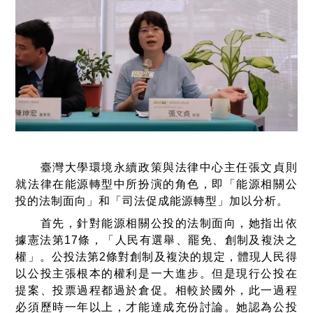
臺灣大學環境永續政策與法律中心主任張文貞則
就法律在能源轉型中所扮演的角色，即「能源相關公
投的法制面向」和「司法促成能源轉型」加以分析。
首先，針對能源相關公投的法制面向，她指出依
據憲法第17條，「人民有選舉、罷免、創制及複決之
權」。公投法第2條對創制及複決的規定，體現人民得
以公投主張根本的權利是一大進步。但是現行公投在
提案、投票過程都過於倉促。相較於國外，此一過程
必須歷時一年以上，才能達成充份討論。她認為公投