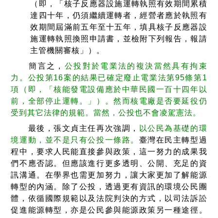
（即，「核子反應器設施運轉執照有效期間累積
達四十年，仍須繼續運轉者，經營者應於執照有
效期間屆滿前五年至十五年，填具核子反應器設
施運轉執照換照申請書，並檢附下列報告，報請
主管機關審核」）。
簡言之，
公投對於電業法的複決當然具有拘束
力。公投第16案的結果已確定廢止電業法第95條第1
項（即，「核能發電設備應於中華民國一百十四年以
前，全部停止運轉。」）。然而核電廠是否要延役仍
受到其它法律的規範。當然，公投也不會凌駕憲法。
最後，張文貞主任再次強調，
以公民為基礎的環
境運動，並不是只有公投一條路。
臺灣在民主轉型過
程中，要求人民能直接參與政策，這一努力的成果我
們不應否認。但應該進行更多透明、公開、充足的資
訊溝通。在學界也需更加努力，讓大家更加了解能源
轉型的內涵。除了公投，透過更有資訊的環境公民團
體，依循國際規範以及法院判決的方式，以司法訴訟
促進能源轉型，亦是公民參與能源政策另一種途徑。