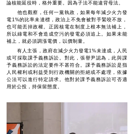
論核能延役時，格外重要。因為子法不能違背母法。
他也觀察，任何一黨執政，如果每年減少火力發
電1%的比率未達標，政治上不免會被對手緊咬不放，
也可能丟掉政權。正因核電在制度上根本無法補上，
所以綠電和不會造成空污的發電必須追上。如果未能
補上，就必須調漲電價，以價制量。
有人主張，政府在減少火力發電1%未達成，人民
或可採取課予義務訴訟。對此，張譽尹認為，此與課
予義務訴訟的法定要件不甚符合。課予義務訴訟是指
人民權利或利益受到行政機關的拒絕或不處理，依據
公法可以進行特定請求。他對於課予義務訴訟可否適
用於公投，持保留態度。