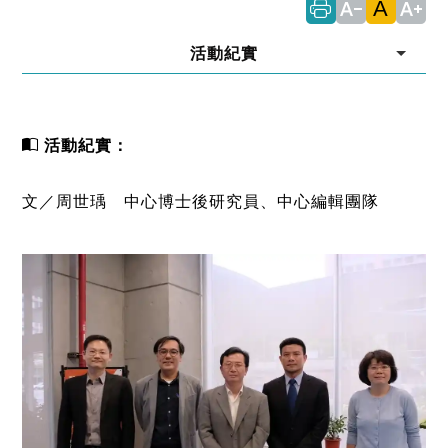
A
text_decrease
text_increase
活動紀實
活動紀實：
文／周世瑀 中心博士後研究員、中心編輯團隊