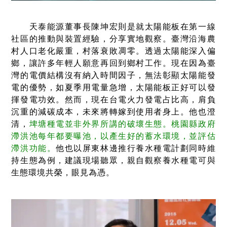
天泰能源董事長陳坤宏則是就太陽能板在第一線
社區的推動與裝置經驗，分享實地觀察。臺灣沿海農
村人口老化嚴重，村落衰敗凋零。透過太陽能深入偏
鄉，讓許多年輕人願意再回到鄉村工作。現在因為臺
灣的電價結構沒有納入時間因子，無法彰顯太陽能發
電的優勢，如夏季用電量急增，太陽能板正好可以發
揮發電功效。然而，現在台電火力發電占比高，肩負
沉重的減碳成本，未來將轉嫁到使用者身上。他也澄
清，
埤塘種電並非外界所講的破壞生態。桃園縣政府
滯洪池每年都要曝池，以產生好的蓄水環境，並評估
滯洪功能。
他也以屏東林邊推行養水種電計劃同時維
持生態為例，建議現場聽眾，親自觀察養水種電可與
生態環境共榮，眼見為憑。