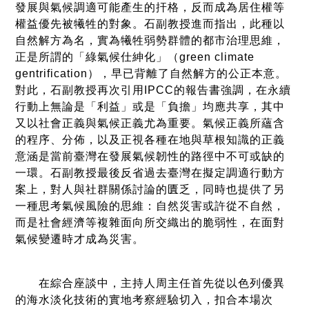
發展與氣候調適可能產生的扞格，反而成為居住權等
權益優先被犧牲的對象。石副教授進而指出，此種以
自然解方為名，實為犧牲弱勢群體的都市治理思維，
正是所謂的「綠氣候仕紳化」（green climate
gentrification），早已背離了自然解方的公正本意。
對此，石副教授再次引用IPCC的報告書強調，在永續
行動上無論是「利益」或是「負擔」均應共享，其中
又以社會正義與氣候正義尤為重要。氣候正義所蘊含
的程序、分佈，以及正視各種在地與草根知識的正義
意涵是當前臺灣在發展氣候韌性的路徑中不可或缺的
一環。石副教授最後反省過去臺灣在擬定調適行動方
案上，對人與社群關係討論的匱乏，同時也提供了另
一種思考氣候風險的思維：自然災害或許從不自然，
而是社會經濟等複雜面向所交織出的脆弱性，在面對
氣候變遷時才成為災害。
在綜合座談中，主持人周主任首先從以色列優異
的海水淡化技術的實地考察經驗切入，扣合本場次