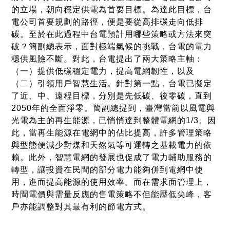
的立場，朝向穩定供電為首要目標。為達此目標，台
電公司首要規劃的路徑，便是要從高排碳走向低排
碳。至於在此過程中台電預計用哪些策略或方法來突
破？簡副總表示，面對極端氣候的挑戰，台電的電力
穩供風險不斷。對此，台電提出了兩大策略主軸：
（一）提供低碳穩定電力，提高電網韌性，以及
（二）引領用戶智慧生活。針對第一點，台電已擬定
了近、中、遠程目標，分別是先低碳、後零碳，直到
2050年的全面淨零。簡副總提到，臺灣當前以風電與
光電為主的再生能源，已悄悄達到整體電網的1/3。因
此，當再生能源在電網中的佔比提高，許多管理策略
與型態便減少對煤和天然氣等可運轉之基載電力的依
賴。此外，智慧電網的發展也促成了電力輔助服務的
轉型，讓投資在民間的部分電力能夠併到電網中使
用，進而提高能源的使用效率。而在需求面管理上，
時間電價與需量反應的售電策略不但能壓低尖峰，客
戶亦能調整對其最有利的節電方式。