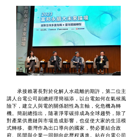
承接賴署長對於化解人水疏離的期許，第二位主
講人台電公司副總經理簡福添，以台電如何在氣候風
險下，建立人與電的關係韌性為主軸，化危機為轉
機。簡副總指出，隨著淨零碳排成為全球趨勢，除了
對產業供應鏈與市場造成影響，也促使大家的生活模
式轉移。臺灣作為出口導向的國家，勢必要結合政
府、民間與企業一同朝向此歷程邁進。站在台電公司