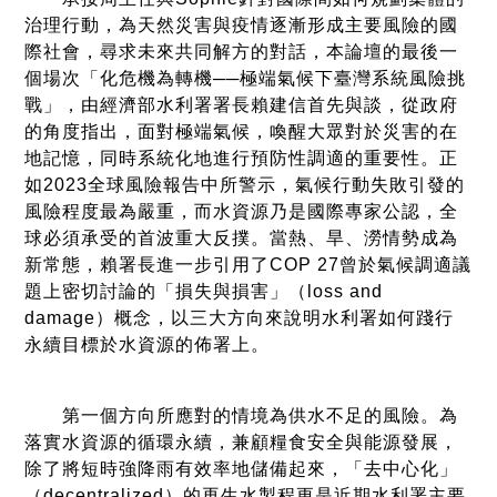
治理行動，為天然災害與疫情逐漸形成主要風險的國
際社會，尋求未來共同解方的對話，本論壇的最後一
個場次「化危機為轉機──極端氣候下臺灣系統風險挑
戰」，由經濟部水利署署長賴建信首先與談，從政府
的角度指出，面對極端氣候，喚醒大眾對於災害的在
地記憶，同時系統化地進行預防性調適的重要性。正
如2023全球風險報告中所警示，氣候行動失敗引發的
風險程度最為嚴重，而水資源乃是國際專家公認，全
球必須承受的首波重大反撲。當熱、旱、澇情勢成為
新常態，賴署長進一步引用了COP 27曾於氣候調適議
題上密切討論的「損失與損害」（loss and
damage）概念，以三大方向來說明水利署如何踐行
永續目標於水資源的佈署上。
第一個方向所應對的情境為供水不足的風險。為
落實水資源的循環永續，兼顧糧食安全與能源發展，
除了將短時強降雨有效率地儲備起來，「去中心化」
（decentralized）的再生水製程更是近期水利署主要