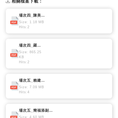
相關檔案下載：
場次四_陳美蓮教授
Size: 1.18 MB
Hits:2
場次四_羅瑋博士
Size: 865.25
KB
Hits:2
場次五_賴建信署長
Size: 7.09 MB
Hits:4
場次五_簡福添副總經理
Size: 4.60 MB