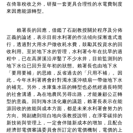
在倚靠稅收之外，研擬一套更具合理性的水電費制度
來因應能源轉型。
賴署長的回應，借鑑了石副教授關於程序及分佈
正義的論述，表示目前水利署的作法傾向採漸進式進
行，透過對大用水戶徵收耗水費，鼓勵其投資水的回
收利用。至於地下水的管理，水利署今年在抗旱的過
程中，已在高屏溪沿岸鑿了不少水井，目前監測到的
地下水位已回升至年初的狀態。賴署長也由地下水
「要用要補」的思維，反省過去的「只用不補」。因
此，今年水利署將會針對濁水溪沖積扇一帶做地下水
的補充。另外，水庫集水區的轉型也必然經過長時間
的社會溝通，為在地農民另尋出路，才能兼顧公正轉
型的意義。回到海水淡化廠的議題，賴署長表示在能
源回收的效能與成本方面，都是未來水利署會努力的
方向。簡副總則坦白地向張教授說明，在淨零碳排的
新技術與管理上，一定會伴隨新成本的增加，且配合
經濟部電價審議委員會所訂定的電價機制，電價的上