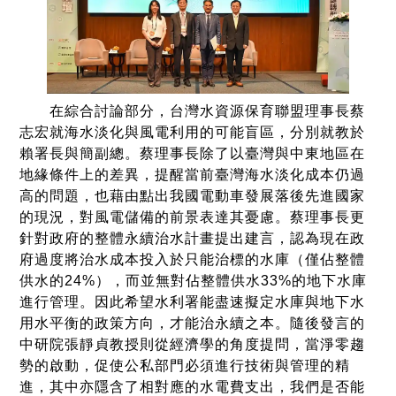
在綜合討論部分，台灣水資源保育聯盟理事長蔡
志宏就海水淡化與風電利用的可能盲區，分別就教於
賴署長與簡副總。蔡理事長除了以臺灣與中東地區在
地緣條件上的差異，提醒當前臺灣海水淡化成本仍過
高的問題，也藉由點出我國電動車發展落後先進國家
的現況，對風電儲備的前景表達其憂慮。蔡理事長更
針對政府的整體永續治水計畫提出建言，認為現在政
府過度將治水成本投入於只能治標的水庫（僅佔整體
供水的24%），而並無對佔整體供水33%的地下水庫
進行管理。因此希望水利署能盡速擬定水庫與地下水
用水平衡的政策方向，才能治永續之本。隨後發言的
中研院張靜貞教授則從經濟學的角度提問，當淨零趨
勢的啟動，促使公私部門必須進行技術與管理的精
進，其中亦隱含了相對應的水電費支出，我們是否能