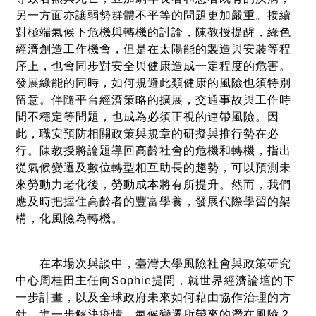
另一方面亦讓弱勢群體不平等的問題更加嚴重。接續
對極端氣候下危機與轉機的討論，陳教授提醒，綠色
經濟創造工作機會，但是在太陽能的製造與安裝等程
序上，也會同步對安全與健康造成一定程度的危害。
發展綠能的同時，如何規避此類健康的風險也須特別
留意。伴隨平台經濟策略的擴展，交通事故與工作時
間不穩定等問題，也成為必須正視的連帶風險。因
此，職安預防相關政策與規章的研擬與推行勢在必
行。陳教授將論題導回高齡社會的危機和轉機，指出
從氣候變遷及數位轉型相互助長的趨勢，可以預測未
來勞動力老化後，勞動成本將有所提升。然而，我們
應及時把握住高齡者的豐富學養，發展代際學習的架
構，化風險為轉機。
在本場次與談中，臺灣大學風險社會與政策研究
中心周桂田主任向Sophie提問，就世界經濟論壇的下
一步計畫，以及全球政府未來如何藉由協作治理的方
針，進一步解決疫情、氣候變遷所帶來的潛在風險？