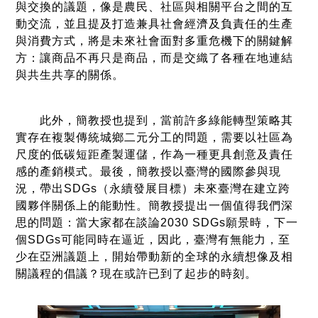
與交換的議題，像是農民、社區與相關平台之間的互
動交流，並且提及打造兼具社會經濟及負責任的生產
與消費方式，將是未來社會面對多重危機下的關鍵解
方：讓商品不再只是商品，而是交織了各種在地連結
與共生共享的關係。
此外，簡教授也提到，當前許多綠能轉型策略其
實存在複製傳統城鄉二元分工的問題，需要以社區為
尺度的低碳短距產製運儲，作為一種更具創意及責任
感的產銷模式。最後，簡教授以臺灣的國際參與現
況，帶出SDGs（永續發展目標）未來臺灣在建立跨
國夥伴關係上的能動性。簡教授提出一個值得我們深
思的問題：當大家都在談論2030 SDGs願景時，下一
個SDGs可能同時在逼近，因此，臺灣有無能力，至
少在亞洲議題上，開始帶動新的全球的永續想像及相
關議程的倡議？現在或許已到了起步的時刻。