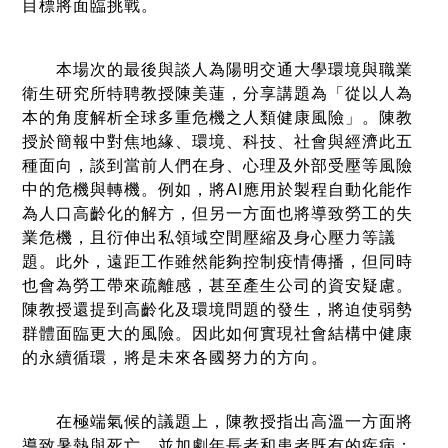
目標將面臨挑戰。
本場次的最後與談人為陽明交通大學環境與職業
衛生研究所特聘教授陳美蓮，分享講題為「從以人為
本的角度解析全球多重危機之人類健康風險」。陳教
授於簡報中對焦地緣、環境、科技、社會與經濟此五
種面向，談到當前人們在身、心理及外部受壓等風險
中的危機與轉機。例如，將AI應用於製程自動化能作
為人口高齡化的解方，但另一方面也將導致勞工的失
業危機，且衍伸出私領域空間壓縮及身心壓力等議
題。此外，遠距工作雖然能夠控制疫情傳播，但同時
也會為勞工帶來疏離感，甚至產生公司的資安疑慮。
陳教授還提到高齡化及環境問題的發生，將迫使弱勢
群體面臨更大的風險。因此如何實現社會結構中健康
的永續循環，將是未來各國努力的方向。
在極端氣候的議題上，陳教授指出高溫一方面將
導致暑熱與死亡，並加劇年長者和患者既有的疾病；