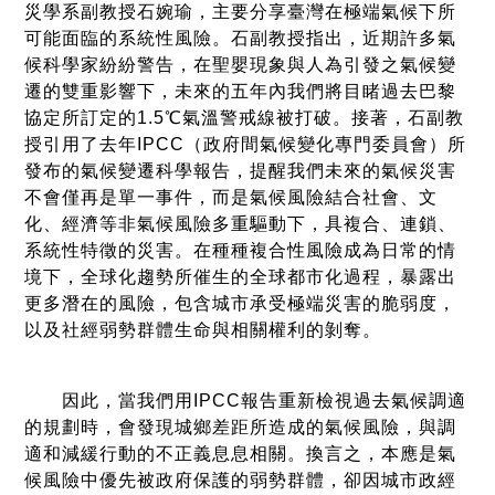
災學系副教授石婉瑜，主要分享臺灣在極端氣候下所
可能面臨的系統性風險。石副教授指出，近期許多氣
候科學家紛紛警告，在聖嬰現象與人為引發之氣候變
遷的雙重影響下，未來的五年內我們將目睹過去巴黎
協定所訂定的1.5℃氣溫警戒線被打破。接著，石副教
授引用了去年IPCC（政府間氣候變化專門委員會）所
發布的氣候變遷科學報告，提醒我們未來的氣候災害
不會僅再是單一事件，而是氣候風險結合社會、文
化、經濟等非氣候風險多重驅動下，具複合、連鎖、
系統性特徵的災害。在種種複合性風險成為日常的情
境下，全球化趨勢所催生的全球都市化過程，暴露出
更多潛在的風險，包含城市承受極端災害的脆弱度，
以及社經弱勢群體生命與相關權利的剝奪。
因此，當我們用IPCC報告重新檢視過去氣候調適
的規劃時，會發現城鄉差距所造成的氣候風險，與調
適和減緩行動的不正義息息相關。換言之，本應是氣
候風險中優先被政府保護的弱勢群體，卻因城市政經