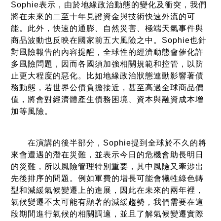
Sophie表示，由於地緣政治動態的變化及衝突，我們
將在未來的二至十年見證資金與技術快速外流的可
能。此外，快速的通膨、自然災害、極端天氣事件與
商品波動也反映在國家前五大風險之中。Sophie也針
對風險報告的內容提醒，全球性的經濟動態會催化許
多風險問題，因而各國須加強相關規範和控管，以防
止更大程度的惡化。比如地緣政治狀態連動影響著債
務動態，若世界公債負擔接近，甚至高過全球商品價
值，將會對經濟體產生債務困境、資本與融資成本增
加等風險。
在演講的後半部分，Sophie提到全球於不久的將
來會遭遇的潛在災難，並表示今日的危機會助長明日
的災難，所以風險管理特別重要，其中風險又牽涉出
先後排序的問題。例如軍費的增長可能會犧牲綠色轉
型和減緩氣候變遷上的進展，因此在未來的兩年裡，
氣候變遷不太可能有顯著的減緩趨勢，我們需要在這
段期間進行氣候的相關調適，並且了解氣候變遷實際