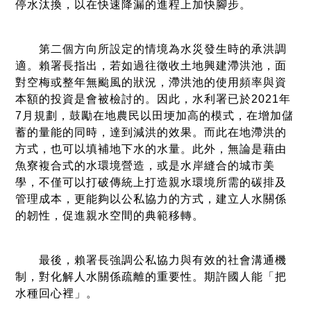
停水汰換，以在快速降漏的進程上加快腳步。
第二個方向所設定的情境為水災發生時的承洪調
適。賴署長指出，若如過往徵收土地興建滯洪池，面
對空梅或整年無颱風的狀況，滯洪池的使用頻率與資
本額的投資是會被檢討的。因此，水利署已於2021年
7月規劃，鼓勵在地農民以田埂加高的模式，在增加儲
蓄的量能的同時，達到減洪的效果。而此在地滯洪的
方式，也可以填補地下水的水量。此外，無論是藉由
魚寮複合式的水環境營造，或是水岸縫合的城市美
學，不僅可以打破傳統上打造親水環境所需的碳排及
管理成本，更能夠以公私協力的方式，建立人水關係
的韌性，促進親水空間的典範移轉。
最後，賴署長強調公私協力與有效的社會溝通機
制，對化解人水關係疏離的重要性。期許國人能「把
水種回心裡」。