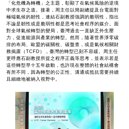
「化危機為轉機」之主題，彰顯了在氣候風險的逆境
中求生存之道。接著，周主任以簡副總提及台電面對
極端氣候的韌性，連結石副教授強調的脆弱性，指出
不論是韌性或是脆弱性都是思考社會程序的媒介。面
對全球氣候轉型的變局，臺灣過去一直缺乏外生壓
力，促進能源與產業的轉型。然而，隨著世界淨零碳
排的布局、歐盟的碳關稅、碳盤查，或是氣候相關財
務揭露（TCFD），臺灣的轉型已刻不容緩。周主任
更呼應石副教授所提之程序正義等思考，並表示若是
這些轉型早十五年啟動，也許現在整體的社會結構會
有所不同，因為轉型的公正性、溝通或抵抗需要持續
且細緻地被納入視野中。