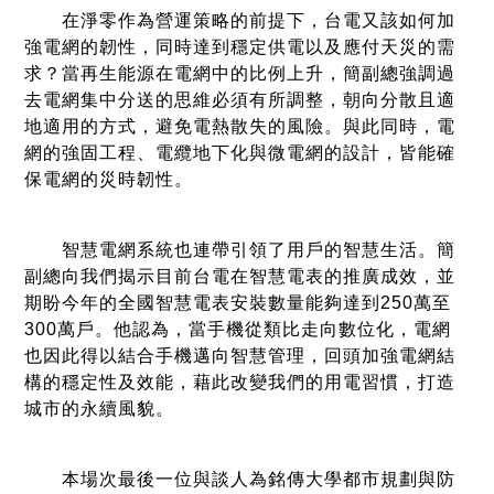
在淨零作為營運策略的前提下，台電又該如何加
強電網的韌性，同時達到穩定供電以及應付天災的需
求？當再生能源在電網中的比例上升，簡副總強調過
去電網集中分送的思維必須有所調整，朝向分散且適
地適用的方式，避免電熱散失的風險。與此同時，電
網的強固工程、電纜地下化與微電網的設計，皆能確
保電網的災時韌性。
智慧電網系統也連帶引領了用戶的智慧生活。簡
副總向我們揭示目前台電在智慧電表的推廣成效，並
期盼今年的全國智慧電表安裝數量能夠達到250萬至
300萬戶。他認為，當手機從類比走向數位化，電網
也因此得以結合手機邁向智慧管理，回頭加強電網結
構的穩定性及效能，藉此改變我們的用電習慣，打造
城市的永續風貌。
本場次最後一位與談人為銘傳大學都市規劃與防