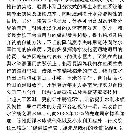
推行的策略。發展小型且分散式的再生水供應系統能
夠降低技術及運輸成本，同時達到提升水資源韌性的
目標。另外，賴署長也提及，外界可能會因為能源分
配的問題，對海水淡化廠的興辦存有疑慮。對此，賴
署長參照了台電目前的綠能發展趨勢，提出跨域及跨
介質的儲能方法，不但能降低夏季尖峰用電時間對水
庫供電的依賴度，更能夠發揮海水淡化廠適地適用的
特質，有效因應極端氣候下的供水壓力。至於在農糧
與水資源運用的關係上，賴署長認為我們亦應調整農
作的灌溉思維，借鏡日本精緻稻米的作法，轉而在水
稻田上種植如黃豆、小麥、玉米等旱作，進而提高水
稻田的灌溉效率。水利署近年更與嘉南管理處與台積
公司三方合作，以數位轉型模式發展智慧灌溉技術，
比起人工灌溉，更能節水將近5%。若欲提升水利永續
及韌性，民生用水的亦是不容忽視的一環。為改善供
水管網之漏水率，朝向2032年10%的先進國家標準邁
進，除推動淨水廠現代化以及小水利工程外，行政院
也已核定17條備援幹管，讓未來既有的老舊管線可以