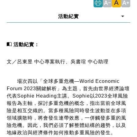
A
text_decrease
text_increase
活動紀實
活動紀實：
文／呂東昱 中心專案執行、吳書瑄 中心助理
場次四以「全球多重危機—World Economic
Forum 2023關鍵解析」為主題，首先由世界經濟論壇
代表Sophie Heading主講。Sophie以2023全球風險
報告為主軸，探討多重危機的概念，指出當前全球風
險是相互交織的。當多種風險同時發生波動並在多項
領域擴散時，將會發生連帶效應，一併觸發多重的風
險危機。因此，我們必須了解整體結構的趨勢，以及
地緣政治與經濟條件如何推動多重風險的發生。