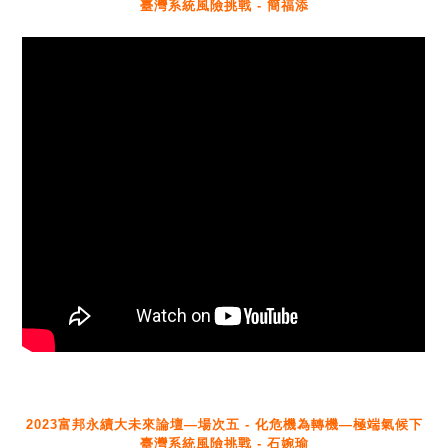
臺灣系統風險挑戰 - 簡福添
2023富邦永續大未來論壇—場次五 - 化危機為轉機—極端氣候下
臺灣系統風險挑戰 - 石婉瑜