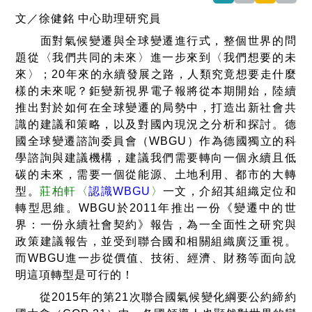
文／徐健銘 中心助理研究員
面對氣候變遷與全球變遷進行式，整個世界的問
題從〈我們共同的未來〉進一步來到〈我們想要的未
來〉；20年來的永續發展之路，人類究竟想要走什麼
樣的未來呢？鉅變新視界電子報將從本期開始，陸續
推出對於如何在全球變遷的局勢中，打造出新社會共
識的建議和策略，以及對國內現況之分析和探討。德
國全球變遷諮詢委員會（WBGU）作為德國獨立的科
學諮詢與建議機構，建議我們需要轉向一個永續且低
碳的未來，需要一個從能源、土地利用、都市的大轉
型。
莊柏軒〈
認識WBGU
〉
一文，介紹其組織定位和
轉型思維。WBGU於2011年推出一份《變遷中的世
界：一份永續社會契約》報告，為一全面性之研究與
政策建議報告，並受到聯合國和相關組織廣泛重視。
而WBGU進一步從價值、技術、經濟、財務等面向說
明這項轉型是可行的！
從2015年的第21次聯合國氣候變化綱要公約締約