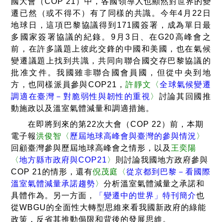
國大會（COP 21）中，各國領導人也顯然對世界的變
遷已然（或不得不）有了同樣的共識。今年4月22日
地球日，這項巴黎協議得到171國簽署，成為單日最
多國家簽署協議的紀錄。9月3日、在G20高峰會之
前，在許多議題上彼此交鋒的中國和美國，也在氣候
變遷議題上找到共識，共同向聯合國交存巴黎協議的
批准文件。我國雖非聯合國會員國，但從中央到地
方，也同樣派員參與COP21，
許靜文〈
全球氣候變遷
調適在臺灣－對脆弱性與韌性的重視
〉
討論其回國推
動施政以及溫室氣體減量和調適措施。
在即將到來的第22次大會（COP 22）前，本期
電子報
洪俊智〈
歷屆地球高峰會與臺灣的參與情況
〉
回顧臺灣參與歷屆地球高峰會之情形，以及
王奕陽
〈
地方縣市政府與COP21
〉
則討論我國地方政府參與
COP 21的情形，還有
倪茂庭〈
從京都到巴黎－看國際
溫室氣體減量承諾趨勢
〉
分析溫室氣體減量之承諾和
具體作為。另一方面，
「變遷中的世界」特刊簡介
也
從WBGU的全面性大轉型思維來看我國新政府的綠能
政策，反省其推動侷限和背後的發展思維。