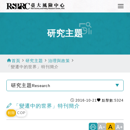
研究主題
home
navigate_next
navigate_next
navigate_next
首頁
研究主題
治理與政策
「變遷中的世界」特刊簡介
研究主題
Research
2016-10-21
點擊數:5324
「變遷中的世界」特刊簡介
初階
COP
A
text_decrease
text_increase