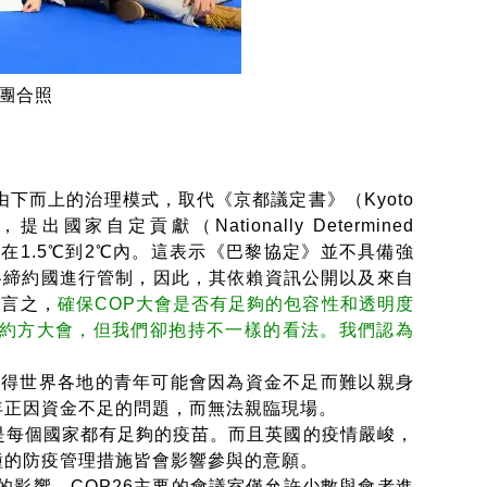
表團合照
採取由下而上的治理模式，取代《京都議定書》（Kyoto
自定貢獻（Nationally Determined
球升溫在1.5℃到2℃內。這表示《巴黎協定》並不具備強
各締約國進行管制，因此，其依賴資訊公開以及來自
總言之，
確保COP大會是否有足夠的包容性和透明度
締約方大會，但我們卻抱持不一樣的看法。我們認為
使得世界各地的青年可能會因為資金不足而難以親身
年正因資金不足的問題，而無法親臨現場。
是每個國家都有足夠的疫苗。而且英國的疫情嚴峻，
種的防疫管理措施皆會影響參與的意願。
的影響，COP26主要的會議室僅允許少數與會者進