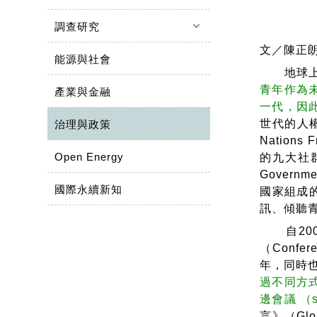
keyboard_arrow_down
調查研究
文／陳正朗
能源與社會
地球上所有
青年作為
產業與金融
一代，因
世代的人
治理與政策
Nations
Open Energy
的九大社群
Govern
國際永續新知
國家組成的
訊、傾聽
自2008年
（Confe
年，同時也
過不同方式
邊會議 （s
言》（Glo