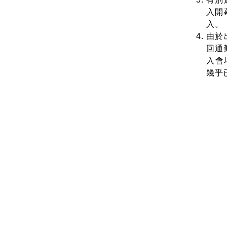
入開
入。
由於
回通
入會
幾乎