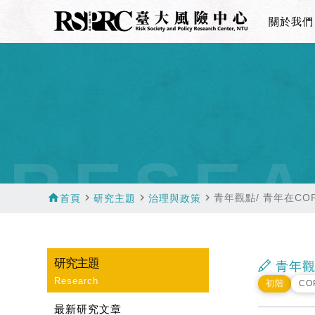
關於我們
RESEA
home
navigate_next
navigate_next
navigate_next
青年觀點/ 青年在CO
首頁
研究主題
治理與政策
研究主題
青年觀
Research
初階
CO
最新研究文章