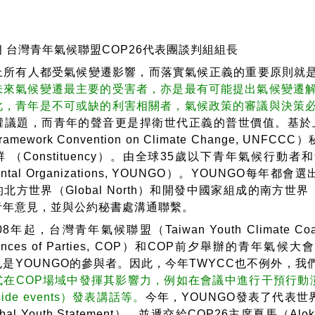
 台灣青年氣候聯盟COP26代表團談判組組長
人都受氣候變遷影響，而落實氣候正義的重要原則就是「不要遺留任
未來氣候變遷最主要的受害者，亦是最有可能提出氣候變遷
此，青年是不可或缺的利害相關者，氣候政策的審議與決策
權議題，而青年的聲音更是捍衛世代正義的普世價值。基於上
 Framework Convention on Climate Chang
 （Constituency）。由全球35歲以下青年氣候行動者和
mental Organizations, YOUNGO）。YOUNGO每
北方世界（Global North）和開發中國家組成的南方世界 
青年意見，並與公約秘書處溝通聯繫。
起，台灣青年氣候聯盟（Taiwan Youth Climate Co
rences of Parties, COP）和COP前夕舉辦的青年氣候大會（
是YOUNGO的參與者。因此，今年TWYCC也不例外，我
在COP場域中發揮其影響力，例如在會議中進行干預行動演說（
ide events）發表講話等。
今年，YOUNGO發表了代表
bal Youth Statement），並遞交給COP26主席夏馬