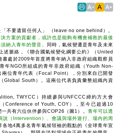
A
text_decrease
text_increase
何人」 （leave no one behind）。
解決方案的貢獻者，或許也是能夠有機會補救的最後
必須納入青年的聲音。
同時，氣候變遷是青年及未來
述脈絡，《聯合國氣候變化綱要公約》（United
e, UNFCCC）秘書處於2009年首度將青年納入非政府組織觀察員
青年NGO所組成的青年非政府組織（Youth Non-
年都會選出兩位青年代表（Focal Point），分別來自已開發
（Global South）。這兩位代表負責彙整組織內資
alition, TWYCC）持續參與UNFCCC締約方大會
Conference of Youth, COY），至今已超過10
們一共有六位伙伴參與COP26（圖1）。
青年可以透
Intervention）、會議與場外遊行、場內的周
世界各地4萬多名青年氣候領袖的觀點的《全球青年宣
（Alok Sharma），期望在談判場域中正視青年的聲音。