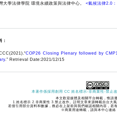
灣大學法律學院 環境永續政策與法律中心。
<氣候法律2.
>
料：
CC(2021).“
COP26 Closing Plenary followed by CMP1
ary
.” Retrieval Date:2021/12/15
本著作係採用
創用 CC 姓名標示-非商業性-禁止改
本文歡迎媒體及相關平台轉載，惟請
1.姓名標示 2.非商業性 3.禁止改作。註明文章來源轉載自台
若僅引用部分資料和數據，務必在上架前與我們確認相關內容，若
※商業用途轉載，請與本中心連絡