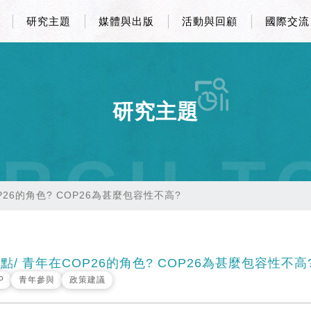
研究主題
媒體與出版
活動與回顧
國際交流
研究主題
RCH T
P26的角色? COP26為甚麼包容性不高?
點/ 青年在COP26的角色? COP26為甚麼包容性不高
P
青年參與
政策建議