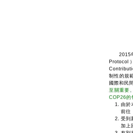
資料
2015年
Proto
Contr
制性的規
國際和民
至關重要
COP26
由於
前往
受到
加上
有別