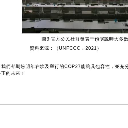
圖3 官方公民社群發表干預演說時大多
源：（UNFCCC，2021）
們都期盼明年在埃及舉行的COP27能夠具包容性，並充
公正的未來！