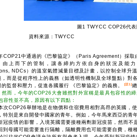
圖1 TWYCC COP26代
來源：TWYCC
COP21中通過的《巴黎協定》（Paris Agreement）
col）由上而下的管制，讓各締約方依自身的狀況及能力，提出國家
ibutions, NDCs）的溫室氣體減量目標及計畫，以控制全
範，而是從程序性上的義務（如透明性機制及全球盤點）對
[註1]
間的監督和壓力，促進各國履行 《巴黎協定》的義務。
。然而，今年的COP26大會雖然對外宣稱是最具包容性的
的包容性並不高，原因有以下四點：
本次COP26舉辦地是在物價和住宿費用相對高昂的英國，
，特別是來自開發中國家的青年。例如，今年馬來西亞的青
新冠疫情的影響，入境英國需要接種兩劑新冠疫苗，然而不
回到母國可能需要進行隔離，隔離費用也可能需要自費，種
於以往的COP會議允許所有與會者入場，今年受到新冠疫情