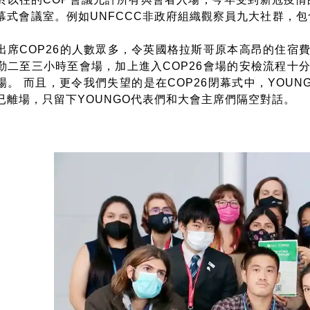
幕式會議室。例如UNFCCC非政府組織觀察員九大社群，包
出席COP26的人數眾多，令英國格拉斯哥原本高昂的住宿
勤二至三小時至會場，加上進入COP26會場的安檢流程十
場。 而且，更令我們失望的是在COP26閉幕式中，YOU
已離場，只留下YOUNGO代表們和大會主席們隔空對話。