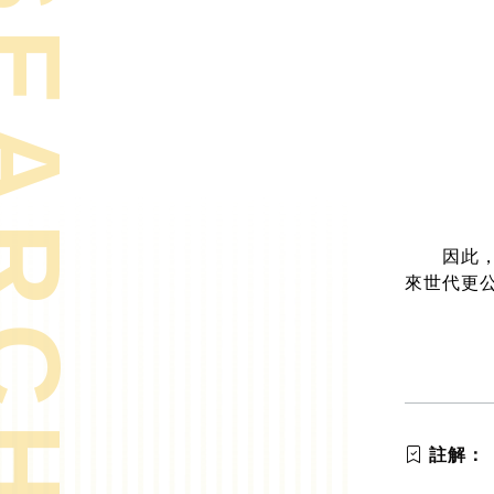
RCH TOPICS
資料來
因此，我
來世代更
註解：