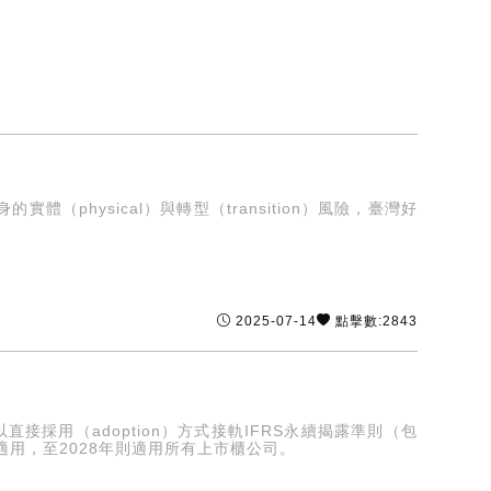
hysical）與轉型（transition）風險，臺灣好
2025-07-14
點擊數:2843
接採用（adoption）方式接軌IFRS永續揭露準則（包
應予適用，至2028年則適用所有上市櫃公司。