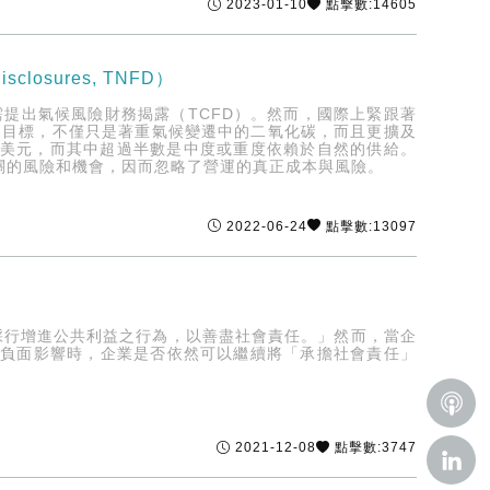
2023-01-10
點擊數:14605
ncial Disclosures, TNFD）
需提出氣候風險財務揭露（TCFD）。然而，國際上緊跟著
組的目標，不僅只是著重氣候變遷中的二氧化碳，而且更擴及
兆美元，而其中超過半數是中度或重度依賴於自然的供給。
關的風險和機會，因而忽略了營運的真正成本與風險。
2022-06-24
點擊數:13097
採行增進公共利益之行為，以善盡社會責任。」然而，當企
成負面影響時，企業是否依然可以繼續將「承擔社會責任」
2021-12-08
點擊數:3747