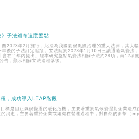
法》子法頒布追蹤盤點
》自2023年2月施行，此法為我國氣候風險治理的重大法律，其大
一年後的子法訂定追蹤。立法院於2023年1月10日三讀通過氣變
計會在半年內提出。經本研究盤點氣變法相關子法約28項，而12項
未公告，顯示相關立法進程落後。
流程，成功導入LEAP階段
要目標是阻止氣候變遷的暖化危機，主要著重於氣候變遷對企業造成的
的消逝，主要著重於企業或組織在營運過程中，對自然的衝擊（impact