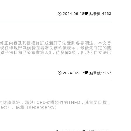
2024-06-18
點擊數:4463
幅修正內容及其授權修訂或新訂子法受到各界關注。本文旨
法，現任環境部氣候變遷署署長蔡玲儀表示，最優先制定的關
關鍵子法目前已發布實施8項，待發佈2項，但現今自立法已
2024-02-17
點擊數:7267
財務風險，那與TCFD架構類似的TNFD，其首要目標，
）、依賴（dependency）