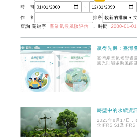
時 間
～
作 者
排序
查詢 關鍵字
產業氣候風險評估
， 時間
2000-01-0
贏得先機：臺灣
臺灣產業氣候變遷風
風光則能協助風能
轉型中的永續資
2023年8月17
含IFRS S1及I