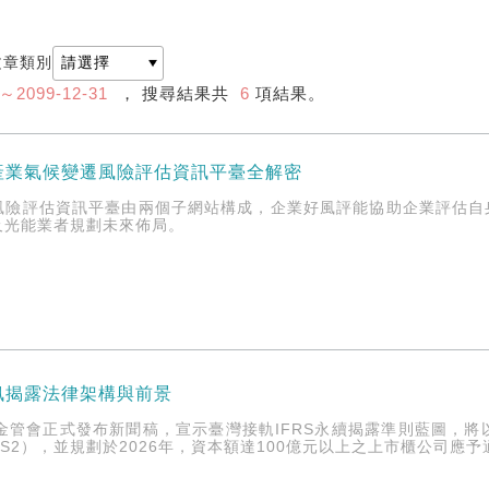
文章類別
1～2099-12-31
， 搜尋結果共
6
項結果。
產業氣候變遷風險評估資訊平臺全解密
險評估資訊平臺由兩個子網站構成，企業好風評能協助企業評估自身的實體（p
及光能業者規劃未來佈局。
訊揭露法律架構與前景
日，金管會正式發布新聞稿，宣示臺灣接軌IFRS永續揭露準則藍圖，將以直
FRS S2），並規劃於2026年，資本額達100億元以上之上市櫃公司