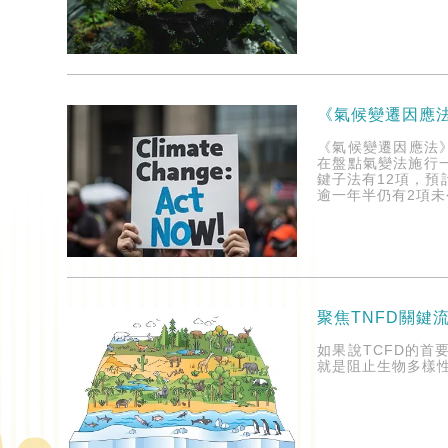
《氣候變遷因應
《氣候變遷因應法
在盤點氣變法施行
鍵子法有12項，預
逾一年半仍有2項
聚焦TNFD關鍵
如果說TCFD的首
就是阻止生物多樣性