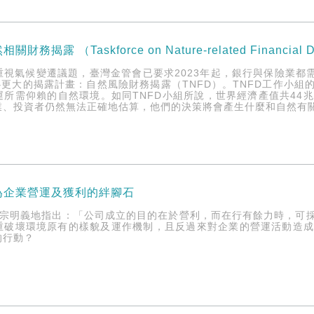
你不可不知的自然相關財務揭露 （Taskforce on Nature-related Fina
重視氣候變遷議題，臺灣金管會已要求2023年起，銀行與保險業都
心更大的揭露計畫：自然風險財務揭露（TNFD）。TNFD工作小
運所需仰賴的自然環境。如同TNFD小組所說，世界經濟產值共44
業、投資者仍然無法正確地估算，他們的決策將會產生什麼和自然有
為企業營運及獲利的絆腳石
開宗明義地指出：「公司成立的目的在於營利，而在行有餘力時，可
重破壞環境原有的樣貌及運作機制，且反過來對企業的營運活動造
的行動？