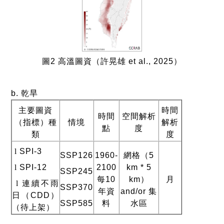
圖
2
高溫圖資
（許晃雄
et al., 2025
）
b.
乾旱
主要圖資
時間
時間
空間解析
（指標）種
情境
解析
點
度
類
度
l
SPI-3
SSP126
1960-
網格（
5
l
SPI-12
2100
km * 5
SSP245
每
10
km
）
月
l
連續不雨
SSP370
年資
and/or
集
日（
CDD
）
SSP585
料
水區
（待上架）