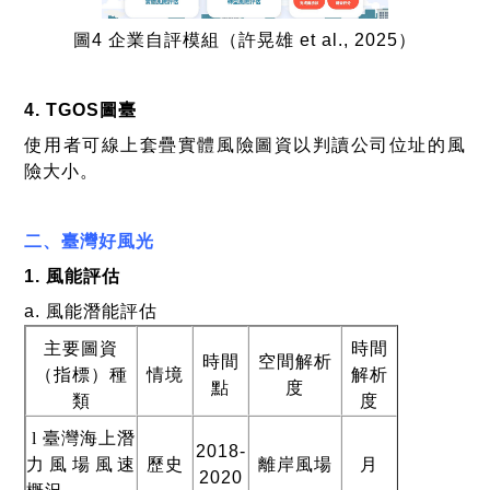
圖
4
企業自評模組
（許晃雄
et al., 2025
）
4. TGOS
圖臺
使用者可線上套疊實體風險圖資以判讀公司位址的風
險大小。
二、臺灣好風光
1.
風能評估
a.
風能潛能評估
主要圖資
時間
時間
空間解析
（指標）種
情境
解析
點
度
類
度
l
臺灣海上潛
2018-
力風場風速
歷史
離岸風場
月
2020