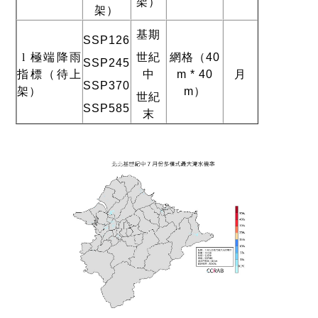
架）
架）
基期
SSP126
l
極端降雨
世紀
網格（
40
SSP245
指標（待上
中
m * 40
月
SSP370
架）
m
）
世紀
SSP585
末