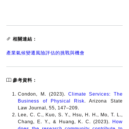
相關連結：
產業氣候變遷風險評估的挑戰與機會
參考資料：
Condon, M. (2023).
Climate Services: The
Business of Physical Risk
. Arizona State
Law Journal, 55, 147–209.
Lee, C. C., Kuo, S. Y., Hsu, H. H., Mo, T. L.,
Chang, E. Y., & Huang, K. C. (2023).
How
does the research community contribute to