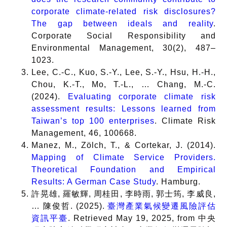
corporate climate-related risk disclosures?
The gap between ideals and reality
.
Corporate Social Responsibility and
Environmental Management, 30(2), 487–
1023.
Lee, C.-C., Kuo, S.-Y., Lee, S.-Y., Hsu, H.-H.,
Chou, K.-T., Mo, T.-L., … Chang, M.-C.
(2024).
Evaluating corporate climate risk
assessment results: Lessons learned from
Taiwan’s top 100 enterprises
. Climate Risk
Management, 46, 100668.
Manez, M., Zölch, T., & Cortekar, J. (2014).
Mapping of Climate Service Providers.
Theoretical Foundation and Empirical
Results: A German Case Study
. Hamburg.
許晃雄
,
羅敏輝
,
周桂田
,
李時雨
,
郭士筠
,
李威良
,
…
陳俊哲
. (2025).
臺灣產業氣候變遷風險評估
資訊平臺
. Retrieved May 19, 2025, from
中央