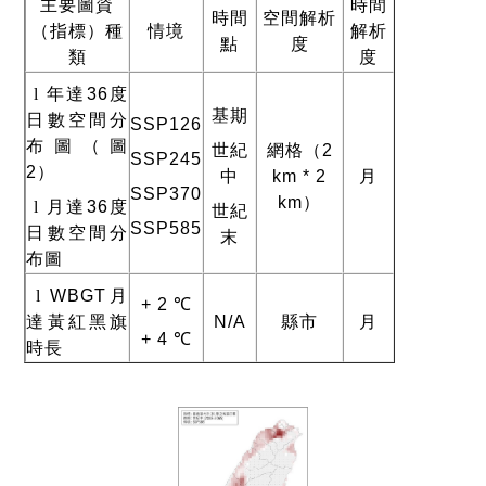
主要圖資
時間
時間
空間解析
（指標）種
情境
解析
點
度
類
度
l
年達
36
度
基期
日數空間分
SSP126
布圖（圖
世紀
網格（
2
SSP245
2
）
中
km * 2
月
SSP370
km
）
l
月達
36
度
世紀
SSP585
日數空間分
末
布圖
l
WBGT
月
+ 2 ℃
達黃紅黑旗
N/A
縣市
月
+ 4 ℃
時長