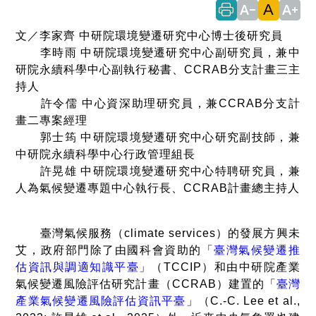
A
text_decrease
text_increase
文／李家齊 中研院環境變遷研究中心博士後研究員
李時雨 中研院環境變遷研究中心副研究員，兼中
研院永續科學中心副執行秘書、
CCRAB
分支計畫三主
持人
許令儒 中心資深助理研究員，兼
CCRAB
分支計
畫二專案經理
郭士筠 中研院環境變遷研究中心研究副技師，兼
中研院永續科學中心行政管理組長
許晃雄 中研院環境變遷研究中心特聘研究員，兼
人為氣候變遷專題中心執行長、
CCRAB
計畫總主持人
臺灣氣候服務（
climate services
）的發展方興未
艾，政府部門除了由國科會資助的「
臺灣氣候變遷推
估資訊與調適知識平臺
」（
TCCIP
）和由中研院產業
氣候變遷風險評估研究計畫（
CCRAB
）建置的「
臺灣
產業氣候變遷風險評估資訊平臺
」
（
C.-C. Lee et al.,