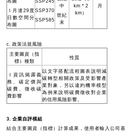
布圖
SSP245
中
km * 2
月
l
月達
29
度
SSP370
km
）
世紀
日數空間分
SSP585
末
布圖
c.
政策法規風險
主要圖資（指
性質
標）種類
以文字搭配流程圖表說明減
l
資訊揭露義
碳轉型相關政策及受影響產
務、碳定價與
業對象，另以違約機率模型
碳費、徵收碳
為例來說明碳費徵收對企業
費影響
的信用風險影響。
3.
企業自評模組
結合主要圖資（指標）計算成果，使用者輸入公司基