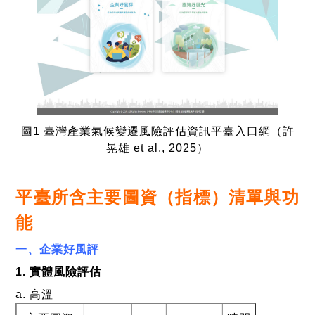
圖
1
臺灣產業氣候變遷風險評估資訊平臺入口網
（許
晃雄
et al., 2025
）
平臺所含主要圖資（指標）清單與功
能
一、企業好風評
1.
實體風險評估
a.
高溫