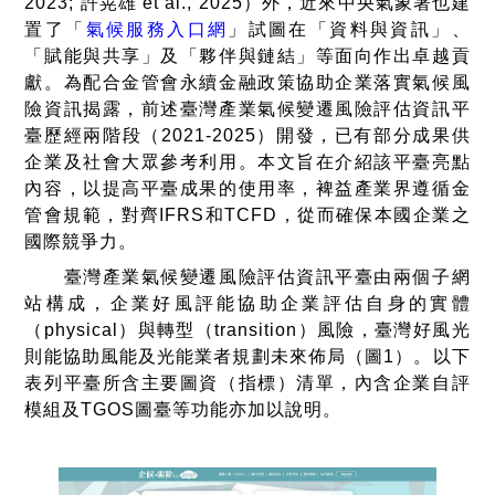
2023;
許晃雄
et al., 2025
）
外，近來中央氣象署也建
置了「
氣候服務入口網
」試圖在「資料與資訊」、
「賦能與共享」及「夥伴與鏈結」等面向作出卓越貢
獻。為配合金管會永續金融政策協助企業落實氣候風
險資訊揭露，前述臺灣產業氣候變遷風險評估資訊平
臺歷經兩階段（
2021-2025
）開發，已有部分成果供
企業及社會大眾參考利用。本文旨在介紹該平臺亮點
內容，以提高平臺成果的使用率，裨益產業界遵循金
管會規範，對齊
IFRS
和
TCFD
，從而確保本國企業之
國際競爭力。
臺灣產業氣候變遷風險評估資訊平臺由兩個子網
站構成，企業好風評能協助企業評估自身的實體
（
physical
）與轉型（
transition
）風險，臺灣好風光
則能協助風能及光能業者規劃未來佈局（圖
1
）。以下
表列平臺所含主要圖資（指標）清單，內含企業自評
模組及
TGOS
圖臺等功能亦加以說明。