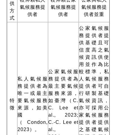
供
氣候服務提
氣候服務提
氣候服務提
方
供者
供者
供者並重
式
公家氣候服
務提供者提
供基礎且可
信度高之氣
候資訊供使
用並作為比
公家氣候服
較標準，私
私人氣候服
務提供者為
人氣候服務
務提供者為
最主要氣候
提供者可自
唯一或最主
服務來源，
行研製基礎
特
要氣候服務
如臺灣
（
C.
氣候資訊，
徵
來源，如美
C. Lee et
亦可採用公
國
al., 2023;
家氣候服務
（
Condon,
C.-C. Lee et
提供者提供
2023
）
。
al.,
之基礎氣候