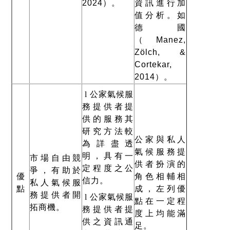
2024
）
。
資訊進行加
值分析。如
德國
（
Manez,
Zölch, &
Cortekar,
2014
）
。
l
公家氣候服
務提供者提
供的服務其
研究方法較
公家與私人
為詳盡透
氣候服務提
明，具有一
市場自由競
供者扮演的
定程度之公
爭，有助於
優
角色相輔相
信力。
私人氣候服
點
成，左列優
務提供者開
l
公家氣候服
點在一定程
拓商機。
務提供者提
度上均能滿
供之資訊通
足。