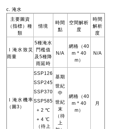
c.
淹水
主要圖資
時間
時間
空間解析
（指標）種
情境
解析
點
度
類
度
5
種淹水
網格（
40
l
淹水致災
門檻值
N/A
m * 40
N/A
雨量
及
5
種降
m
）
雨延時
SSP126
基期
SSP245
世紀
SSP370
中
網格（
40
l
淹水機率
SSP585
世紀
m * 40
月
（圖
3
）
末
+ 2 ℃
m
）
（待
+ 4 ℃
上
（待上