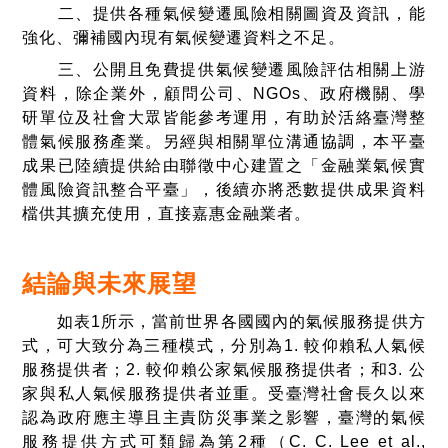
二、提供各種氣候變遷風險相關圖資及資訊，能
強化、彌補國內現有氣候變遷資料之不足。
三、公開且免費提供氣候變遷風險評估相關上游
資料，除企業外，顧問公司、
NGOs
、政府機關、學
研單位及社會大眾皆能參考運用，有助於活絡臺灣整
體氣候服務產業。另經與相關單位溝通協調，本平臺
成果已陸續提供給由聯徵中心建置之「金融業氣候實
體風險資訊整合平臺」，後續亦將悉數提供成果資料
檔供其擴充使用，直接嘉惠金融業者。
結論與未來展望
如表
1
所示，當前世界各國國內的氣候服務提供方
式，可大致分為三種模式，分別為
1.
較仰賴私人氣候
服務提供者；
2.
較仰賴公家氣候服務提供者；和
3.
公
家與私人氣候服務提供者並重。受臺灣社會長久以來
認為政府應主導且主責防災事業之影響，臺灣的氣候
服務提供方式可類歸為第
2
種
（
C. C. Lee et al.,