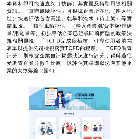
本資料即可快速查詢（快篩）其實體及轉型風險相關
資訊。「實體風險評估」可根據企業所在地（輸入地
址）快速評估包含高溫、乾旱和淹水（待上架）等實
體風險。「轉型風險評估」（輸入產業別
/
資本額
/
排碳
量
/
用電量等）初步評估企業已經或即將面臨的政策法
規相關風險。「
TCFD
完成度檢核」引導使用者填寫
表單以提供公司檢視落實
TCFD
的程度。「
TCFD
調查
評分」則根據企業自評揭露狀況進行評分，得與過往
受調查企業分數作比較，以評估其準備狀況與其他企
業的大致落差（圖
4
）。