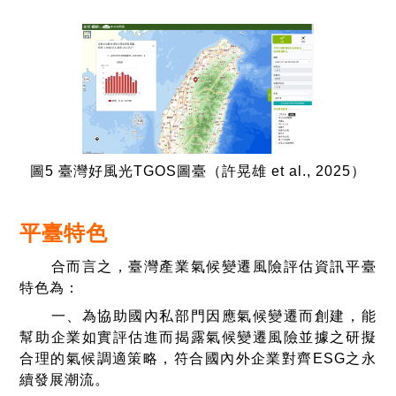
圖
5
臺灣好風光
TGOS
圖臺
（許晃雄
et al., 2025
）
平臺特色
合而言之，臺灣產業氣候變遷風險評估資訊平臺
特色為：
一、為協助國內私部門因應氣候變遷而創建，能
幫助企業如實評估進而揭露氣候變遷風險並據之研擬
合理的氣候調適策略，符合國內外企業對齊
ESG
之永
續發展潮流。