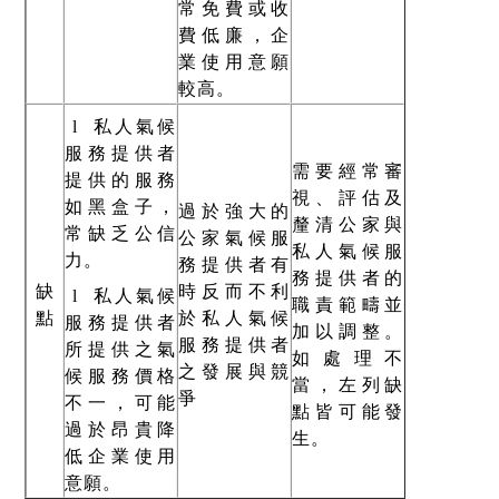
常免費或收
費低廉，企
業使用意願
較高。
l
私人氣候
服務提供者
需要經常審
提供的服務
視、評估及
如黑盒子，
過於強大的
釐清公家與
常缺乏公信
公家氣候服
私人氣候服
力。
務提供者有
務提供者的
缺
時反而不利
l
私人氣候
職責範疇並
點
於私人氣候
服務提供者
加以調整。
服務提供者
所提供之氣
如處理不
之發展與競
候服務價格
當，左列缺
爭
不一，可能
點皆可能發
過於昂貴降
生。
低企業使用
意願。