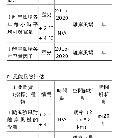
概況
2015-
歷史
l
離岸風場各
2020
年每小時平
離岸風場
年
+ 2 ℃
均可發電量
N/A
+ 4 ℃
l
離岸風場各
2015-
歷史
離岸風場
年
年容量因子
2020
b.
風能風險評估
主要圖資
時間
時間
空間解析
（指標）種
情境
解析
點
度
類
度
l
颱風強風對
網格（
2
+ 2 ℃
約
20
離岸風機的
N/A
km * 2
年
+ 4 ℃
影響
km
）
網格（最