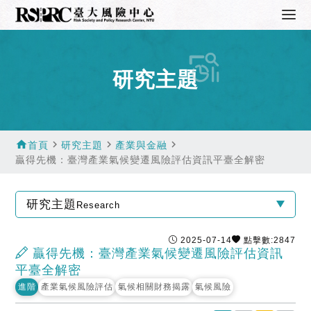
研究主題
home
navigate_next
navigate_next
navigate_next
首頁
研究主題
產業與金融
贏得先機：臺灣產業氣候變遷風險評估資訊平臺全解密
研究主題
Research
2025-07-14
點擊數:2847
贏得先機：臺灣產業氣候變遷風險評估資訊
平臺全解密
進階
產業氣候風險評估
氣候相關財務揭露
氣候風險