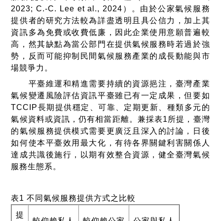
2023; C.-C. Lee et al., 2024
）
。由於公家氣候服務
提供者的研究方法較為詳盡透明且具公信力，加上其
資訊多為免費或收費低廉，因此企業使用意願普遍較
高，然其缺點為當公部門在提供氣候服務時若過於強
勢，反而可能抑制民間氣候服務產業的成長動能與市
場競爭力。
平臺維運和精進需要持續的資源挹注，臺灣產業
氣候變遷風險評估資訊平臺雖已有一定成果，但要如
TCCIP
長期提供穩定、可靠、定期更新、種類多元的
氣候資料或資訊，仍有相當距離。兼採表
1
所提，臺灣
的氣候服務提供模式需要更廣泛且深入的討論，日後
如何使本平臺效用最大化，有待各界關鍵利害關係人
達成共識後施行，以期有效整合資源，健全臺灣氣候
服務生態系。
表
1
不同氣候服務提供方式之比較
提
較仰賴私人
較仰賴公家
公家與私人