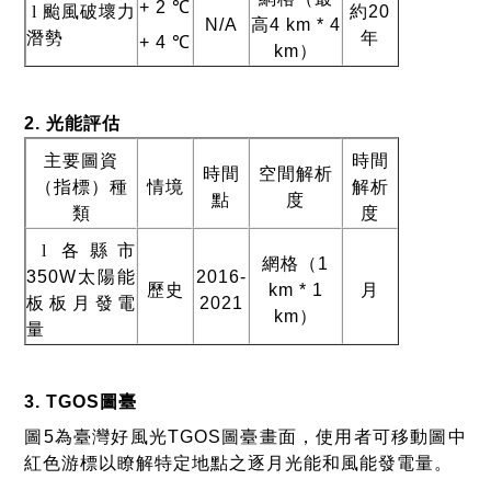
+ 2 ℃
l
颱風破壞力
約
20
N/A
高
4 km * 4
潛勢
年
+ 4 ℃
km
）
2.
光能評估
主要圖資
時間
時間
空間解析
（指標）種
情境
解析
點
度
類
度
l
各縣市
網格（
1
350W
太陽能
2016-
歷史
km * 1
月
板板月發電
2021
km
）
量
3. TGOS
圖臺
圖
5
為臺灣好風光
TGOS
圖臺畫面，使用者可移動圖中
紅色游標以瞭解特定地點之逐月光能和風能發電量。