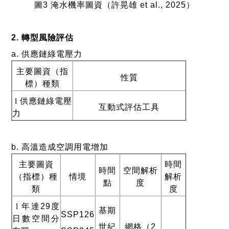
圖
3
淹水機率圖資
（許晃雄
et al., 2025
）
2.
轉型風險評估
a.
供應鏈綠電壓力
主要圖資（指
性質
標）種類
l
供應鏈綠電壓
互動式評估工具
力
b.
高溫造成空調用電增加
主要圖資
時間
時間
空間解析
（指標）種
情境
解析
點
度
類
度
l
年達
29
度
基期
SSP126
日數空間分
世紀
網格（
2