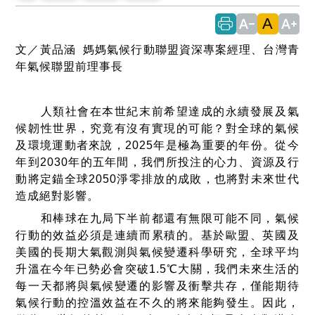
A
text_decrease
text_increase
文／黃品涵 媽媽氣候行動聯盟資深專案經理、台灣青
年氣候聯盟前理事長
人類社會在本世紀末前希望達成的永續發展及氣
候韌性世界，究竟有沒有實現的可能？對全球的氣候
及環境運動者來說，2025年是極為重要的年份。從今
年到2030年的五年間，我們所投注的心力、資源及行
動將定錨全球2050淨零排放的成敗，也將對未來世代
造成絕對影響。
和棒球在九局下半前都還有無限可能不同，氣候
行動的效益必須是連續而累積的。基於歐盟、英國及
美國的長期大氣觀測與氣候變遷科學研究，全球平均
升溫在今年已勢必會突破1.5℃大關，我們未來生活的
每一天都將與氣候變遷的影響及衝擊共存，僅能期待
氣候行動的控溫效益在不久的將來能夠發生。因此，