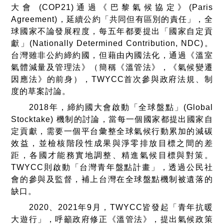
大會 (COP21)通過《巴黎氣候協定》(Paris
Agreement)，延續公約「共同但有區別的責任」，全
球國家不論發展程度，每五年都要提出「國家自定貢
獻」(Nationally Determined Contribution, NDC)。
台灣雖非公約締約國，但藉由內國法化，通過《溫室
氣體減量及管理法》（簡稱《溫管法》，《氣候變遷
因應法》的前身），TWYCC首次參與政府法規、制
度的草案討論。
2018年，締約國大會啟動「全球盤點」(Global
Stocktake) 機制的討論，當每一個國家都提出國家自
定貢獻，需要一個平台彙整全球氣候行動累加的減碳
效益，並檢核階段性成果與淨零排放目標之間的差
距，各國才能務實地調整、精進氣候目標與對策。
TWYCC則啟動「台灣青年盤點計畫」，透過公民社
會的參與及監督，補上台灣在全球盤點機制被遺落的
缺口。
2020、2021年9月，TWYCC皆發起「青年抗暖
大遊行」，呼籲政府修正《溫管法》，提出氣候政策