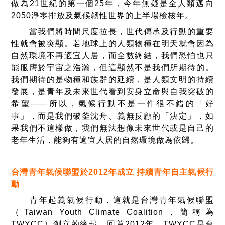
做為21世紀的第一個25年，今年無疑是全人類邁向
2050淨零排放及氣候韌性世界的上半場檢核年。
當我們將時間尺度拉長，世代傳承及行動的重要
性就會被突顯。若地球上的人類物種在明天就會因為
自然環境不再適宜人居，而全數終結，我們恐怕也只
能服膺於宇宙之浩瀚，但這顯然不是我們所期待的。
我們期待的是物種和族群的延續，是人類文明的持續
發展，是青年及未來世代看到安身立命與自我突破的
希望——所以，氣候行動不是一件很不錯的「好
事」，而是我們破釜沈舟、義無反顧的「決定」，如
果我們不這樣做，我們無法想像未來世代或是自己的
老年生活，能夠有適宜人居的自然環境做為依歸。
台灣青年氣候聯盟於2012年成立 持續青年自主氣候行
動
青年起義氣候行動，這就是台灣青年氣候聯盟
（Taiwan Youth Climate Coalition，簡稱為
TWYCC）創立的緣起。回首2012年，TWYCC是台