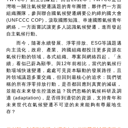
灣唯一關注氣候變遷議題的青年團體，夥伴們一方面
組織團隊，參與聯合國氣候變遷綱要公約締約國大會
(UNFCCC COP)，汲取國際知識、串連國際氣候青年
網絡，一方面嘗試讓更多人認識氣候變遷，進而發起
自主氣候行動。
而今，隨著永續發展、淨零排放、ESG等議題邁
向主流化，政府、產業、跨國組織都投注更多資源在
氣候行動的領域，各式組織、專案與網絡四起，「永
續」看似已蔚為顯學。與12年前相比，當代的氣候行
動場域快速變遷，處處可見資本驅動的發展路徑，且
跨領域議題多重交織，但回到最核心的追求：我們號
稱的所有淨零排放行動，是否都回應到真實的減碳，
並能在未來發生控溫效益？我們忽略的氣候科研及調
適 (adaptation)，是否得到適切的資源，支持青年和
未來世代在氣候變遷不可逆的未來能夠有尊嚴地生
存？