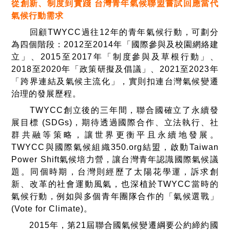
從創新、制度到實踐 台灣青年氣候聯盟嘗試回應當代
氣候行動需求
回顧TWYCC過往12年的青年氣候行動，可劃分
為四個階段：2012至2014年「國際參與及校園網絡建
立」、2015至2017年「制度參與及草根行動」、
2018至2020年「政策研擬及倡議」、2021至2023年
「跨界連結及氣候主流化」，實則扣連台灣氣候變遷
治理的發展歷程。
TWYCC創立後的三年間，聯合國確立了永續發
展目標 (SDGs)，期待透過國際合作、立法執行、社
群共融等策略，讓世界更衡平且永續地發展。
TWYCC與國際氣候組織350.org結盟，啟動Taiwan
Power Shift氣候培力營，讓台灣青年認識國際氣候議
題。同個時期，台灣則經歷了太陽花學運，訴求創
新、改革的社會運動風氣，也深植於TWYCC當時的
氣候行動，例如與多個青年團隊合作的「氣候選戰」
(Vote for Climate)。
2015年，第21屆聯合國氣候變遷綱要公約締約國