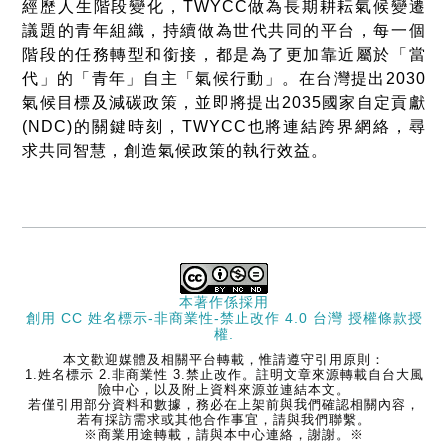
經歷人生階段變化，TWYCC做為長期耕耘氣候變遷
議題的青年組織，持續做為世代共同的平台，每一個
階段的任務轉型和銜接，都是為了更加靠近屬於「當
代」的「青年」自主「氣候行動」。在台灣提出2030
氣候目標及減碳政策，並即將提出2035國家自定貢獻
(NDC)的關鍵時刻，TWYCC也將連結跨界網絡，尋
求共同智慧，創造氣候政策的執行效益。
本著作係採用
創用 CC 姓名標示-非商業性-禁止改作 4.0 台灣 授權條款
授
權.
本文歡迎媒體及相關平台轉載，惟請遵守引用原則：
1.姓名標示 2.非商業性 3.禁止改作。註明文章來源轉載自台大風
險中心，以及附上資料來源並連結本文。
若僅引用部分資料和數據，務必在上架前與我們確認相關內容，
若有採訪需求或其他合作事宜，請與我們聯繫。
※商業用途轉載，請與本中心連絡，謝謝。※