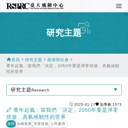
研究主題
home
navigate_next
navigate_next
navigate_next
首頁
研究主題
能源與社會
青年起義：當我們「決定」2050年要是淨零排放、具氣候韌
性的世界
研究主題
Research
2025-01-17
點擊數:1573
青年起義：當我們「決定」2050年要是淨零
排放、具氣候韌性的世界
進階
永續發展
淨零排放
公民參與