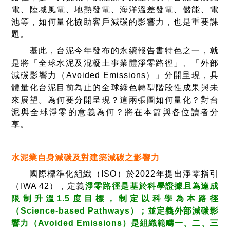
電、陸域風電、地熱發電、海洋溫差發電、儲能、電
池等，如何量化協助客戶減碳的影響力，也是重要課
題。
基此，台泥今年發布的永續報告書特色之一，就
是將「全球水泥及混凝土事業體淨零路徑」、「外部
減碳影響力（Avoided Emissions）」分開呈現，具
體量化台泥目前為止的全球綠色轉型階段性成果與未
來展望。為何要分開呈現？這兩張圖如何量化？對台
泥與全球淨零的意義為何？將在本篇與各位讀者分
享。
水泥業自身減碳及對建築減碳之影響力
國際標準化組織（ISO）於2022年提出淨零指引
（IWA 42），定義
淨零路徑是基於科學證據且為達成
限制升溫1.5度目標，制定以科學為本路徑
（Science-based Pathways）；並定義外部減碳影
響力（Avoided Emissions）是組織範疇一、二、三