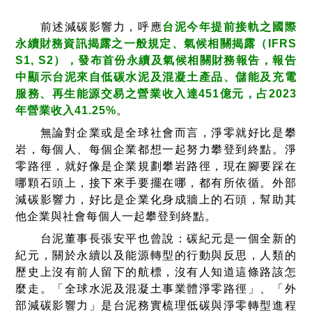
前述減碳影響力，呼應
台泥今年提前接軌之國際
永續財務資訊揭露之一般規定、氣候相關揭露（IFRS
S1, S2），發布首份永續及氣候相關財務報告，報告
中顯示台泥來自低碳水泥及混凝土產品、儲能及充電
服務、再生能源交易之營業收入達451億元，占2023
年營業收入41.25%
。
無論對企業或是全球社會而言，淨零就好比是攀
岩，每個人、每個企業都想一起努力攀登到終點。淨
零路徑，就好像是企業規劃攀岩路徑，現在腳要踩在
哪顆石頭上，接下來手要擺在哪，都有所依循。外部
減碳影響力，好比是企業化身成牆上的石頭，幫助其
他企業與社會每個人一起攀登到終點。
台泥董事長張安平也曾說：碳紀元是一個全新的
紀元，關於永續以及能源轉型的行動與反思，人類的
歷史上沒有前人留下的航標，沒有人知道這條路該怎
麼走。「全球水泥及混凝土事業體淨零路徑」、「外
部減碳影響力」是台泥務實梳理低碳與淨零轉型進程