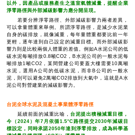
以外，因產品或服務產生之溫室氣體減量，提醒企業
淨零路徑與外部減碳影響力應分開呈現。
若要分辨淨零路徑、外部減碳影響力兩者差異，
可以拿量體重來舉例。所謂淨零路徑，是減少水泥業
自身的碳排放，就像減重，每年量體重都要比前一年
更輕，逐年達到自己設定的減重目標。而外部減碳影
響力則是比較兩個人體重的差值。例如A水泥公司的低
碳水泥每噸排放0.8噸CO2，B水泥公司的一般水泥每
噸排放1噸CO2，某間營建公司要蓋大樓需要10萬噸
水泥，選用A公司的低碳水泥，而非B公司的一般水
泥，則可以避免2萬噸CO2排放到大氣中，這就是A水
泥公司對營建業的減碳影響力。
台泥全球水泥及混凝土事業體淨零路徑
延續前面的減重比喻，
台泥提出積極減重目標，
今（2024）年7月依循1.5°C路徑提交2030年減碳目
標設定，同時承諾2050年達到淨零排放，成為科學基