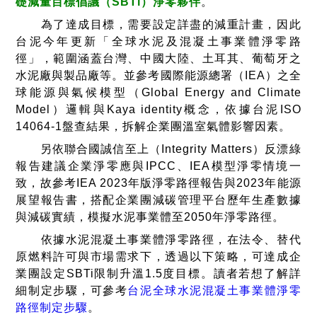
礎減量目標倡議（SBTi）淨零夥伴
。
為了達成目標，需要設定詳盡的減重計畫，因此
台泥今年更新「全球水泥及混凝土事業體淨零路
徑」，範圍涵蓋台灣、中國大陸、土耳其、葡萄牙之
水泥廠與製品廠等。並參考國際能源總署（IEA）之全
球能源與氣候模型（Global Energy and Climate
Model）邏輯與Kaya identity概念，依據台泥ISO
14064-1盤查結果，拆解企業團溫室氣體影響因素。
另依聯合國誠信至上（Integrity Matters）反漂綠
報告建議企業淨零應與IPCC、IEA模型淨零情境一
致，故參考IEA 2023年版淨零路徑報告與2023年能源
展望報告書，搭配企業團減碳管理平台歷年生產數據
與減碳實績，模擬水泥事業體至2050年淨零路徑。
依據水泥混凝土事業體淨零路徑，在法令、替代
原燃料許可與市場需求下，透過以下策略，可達成企
業團設定SBTi限制升溫1.5度目標。讀者若想了解詳
細制定步驟，可參考
台泥全球水泥混凝土事業體淨零
路徑制定步驟
。