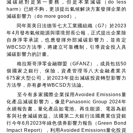
減碳絕對是第一要務，但是本業減碳（do less
harm）已經不夠，更須提出氣候解決方案發揮企業的
減碳影響力（do more good）。
同年英美日法德等七大工業國組織（G7）於2023
年4月發布氣候能源與環境部長公報，正式提出企業除
自身淨零承諾，也應發揮外部減碳影響力，並肯定
WBCSD方法學，將建立可靠機制，引導資金投入具
減碳影響力的計畫。
格拉斯哥淨零金融聯盟（GFANZ），成員包括50
個國家之銀行、保險，資產管理等八大金融產業共
675家大型公司，於2023年提出減碳投資轉型影響力
方法學，亦有參考WBCSD方法論。
至今有多家國際企業採用Avoided Emissions量
化產品減碳影響力，像是Panasonic Group 2024年
永續報告書，量化產品如電池、再生能源、電器為顧
客與社會減碳效益。法國第二大銀行法國農業信貸銀
行今年6月2023年綠色債券影響力報告（Green Bond
Impact Report），利用Avoided Emissions量化投資