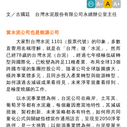
A
text_decrease
text_increase
文／古國廷 台灣水泥股份有限公司永續辦公室主任
當水泥公司也是能源公司
大家對台灣水泥 1101（股票代號）的印象，多數
直覺用名稱理解，就是在「台灣」做「水泥」。然而
已經78歲的台灣水泥（台泥），經過七年積極低碳轉
型與國際化，已蛻變為跨足11種產業、布局全球13個
跨國市場的集團控股公司。隨著公司全球版圖擴大，
橫跨事業體多元，且同步投入產業轉型與能源轉型，
如何讓過去減碳成果看得見，未來淨零規畫看得到，
是極度燒腦的工作。
以水泥事業體為例，台泥公司在兩岸、土耳其、
葡萄牙等都有水泥廠，每個廠因應當地特性，其減碳
措施、製程創新、未來策略都各有特色，如何用共同
量化公式與關鍵指標當作通用語言，呈現至2050淨零
路徑，是一大挑戰；以能源事業體為例，台泥發展光