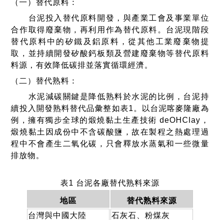
（一）替代原料：
台泥投入替代原料開發，與產業工會及事業單位
合作取得廢棄物，再利用作為替代原料。台泥現階段
替代原料中的矽鐵及鋁原料，從其他工業廢棄物提
取，並持續開發矽酸鈣板類及營建廢棄物等替代原料
料源，有效降低碳排並落實循環經濟。
（二）替代熟料：
水泥減碳關鍵是降低熟料於水泥的比例，台泥持
續投入開發熟料替代品彙整如表1。以台泥喀麥隆廠為
例，擁有獨步全球的煅燒黏土生產技術 deOHClay，
煅燒黏土因成份中不含碳酸鹽，故在製程之熱處理過
程中不會產生二氧化碳，只會釋放水蒸氣和一些微量
排放物。
表1 台泥各廠替代熟料來源
地區
替代熟料來源
台灣與中國大陸
石灰石、粉煤灰