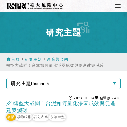
研究主題
home
navigate_next
navigate_next
navigate_next
首頁
研究主題
產業與金融
轉型大哉問！台泥如何量化淨零成效與促進建築減碳
研究主題
Research
2024-10-14
點擊數:7413
轉型大哉問！台泥如何量化淨零成效與促進
建築減碳
初階
淨零碳排
石化產業
永續轉型