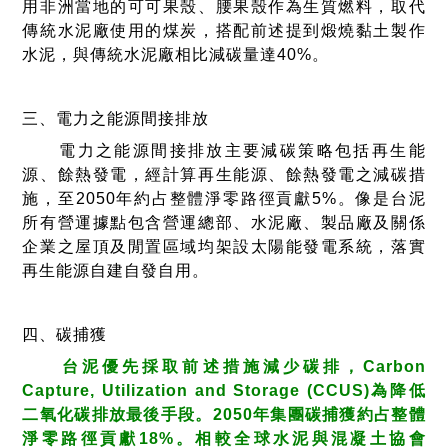
用非洲當地的可可果殼、腰果殼作為生質燃料，取代
傳統水泥廠使用的煤炭，搭配前述提到煅燒黏土製作
水泥，與傳統水泥廠相比減碳量達40%。
三、電力之能源間接排放
電力之能源間接排放主要減碳策略包括再生能
源、餘熱發電，經計算再生能源、餘熱發電之減碳措
施，至2050年約占整體淨零路徑貢獻5%。像是台泥
所有營運據點包含營運總部、水泥廠、製品廠及關係
企業之屋頂及閒置區域均架設太陽能發電系統，落實
再生能源自建自發自用。
四、碳捕獲
台泥優先採取前述措施減少碳排，Carbon
Capture, Utilization and Storage (CCUS)為降低
二氧化碳排放最後手段。2050年集團碳捕獲約占整體
淨零路徑貢獻18%。相較全球水泥與混凝土協會