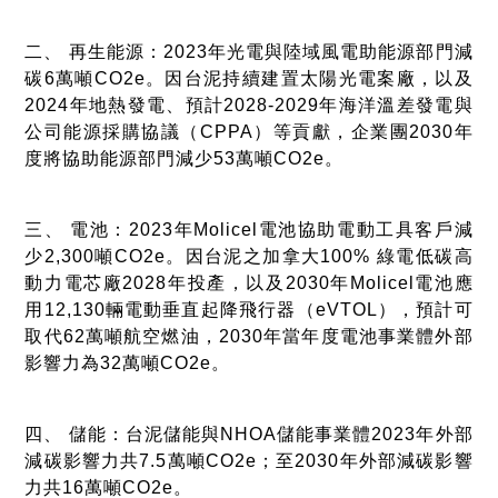
二、 再生能源：2023年光電與陸域風電助能源部門減
碳6萬噸CO2e。因台泥持續建置太陽光電案廠，以及
2024年地熱發電、預計2028-2029年海洋溫差發電與
公司能源採購協議（CPPA）等貢獻，企業團2030年
度將協助能源部門減少53萬噸CO2e。
三、 電池：2023年Molicel電池協助電動工具客戶減
少2,300噸CO2e。因台泥之加拿大100% 綠電低碳高
動力電芯廠2028年投產，以及2030年Molicel電池應
用12,130輛電動垂直起降飛行器（eVTOL），預計可
取代62萬噸航空燃油，2030年當年度電池事業體外部
影響力為32萬噸CO2e。
四、 儲能：台泥儲能與NHOA儲能事業體2023年外部
減碳影響力共7.5萬噸CO2e；至2030年外部減碳影響
力共16萬噸CO2e。