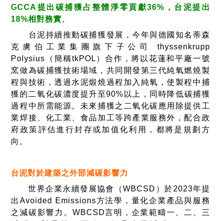
GCCA提出碳捕獲占整體淨零貢獻36%，台泥提出
18%相對務實
。
台泥持續推動碳捕獲發展，今年與德國知名蒂森
克虜伯工業集團旗下子公司 thyssenkrupp
Polysius（簡稱tkPOL）合作，將以花蓮和平廠一號
窯做為碳捕獲技術場域，共同開發第三代純氧燃燒製
程與技術，透過水泥煅燒過程加入純氧，使製程中捕
獲的二氧化碳濃度提升至90%以上，同時降低碳捕獲
過程中所需能源。未來捕獲之二氧化碳應用除提供工
業焊接、化工業、食品加工等跨產業服務外，配合政
府政策評估進行封存或加值化利用，都將是規劃方
向。
台泥對於建築之外部減碳影響力
世界企業永續發展協會（WBCSD）於2023年提
出Avoided Emissions方法學，量化企業產品與服務
之減碳影響力。WBCSD言明，企業範疇一、二、三