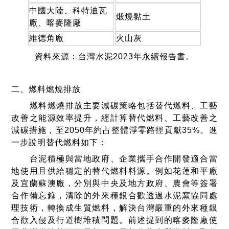
中國大陸、科特迪瓦
煅燒黏土
廠、喀麥隆廠
維德角廠
火山灰
資料來源：台灣水泥2023年永續報告書。
二、燃料燃燒排放
燃料燃燒排放主要減碳策略包括替代燃料、工藝
改善之能源效率提升，經計算替代燃料、工藝改善之
減碳措施，至2050年約占整體淨零路徑貢獻35%。進
一步說明替代燃料如下：
台泥積極與當地政府、企業攜手合作開發適合當
地使用且供給穩定的替代燃料料源。例如花蓮和平廠
及宜蘭蘇澳廠，分別與中央及地方政府、農會等簽署
合作備忘錄，清除的外來種銀合歡透過水泥窯協同處
理技術，轉換成生質燃料，解決台灣嚴重的外來種銀
合歡入侵及行道樹堆積問題。前述提到的喀麥隆廠使