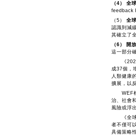
（4） 全
feedb
（5）
全
認識到減緩
其確立了
（6） 開
這一部分
《202
成37個，增
人類健康的危
擴展，以
WEF根
治、社會
風險或浮
《全球風
者不僅可
具備策略