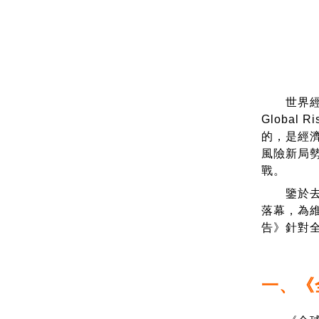
世界經濟論壇
Globa
的，是經濟發
風險新局勢，
戰。
鑒於去年（
落幕，為維持
告》針對
一、《全