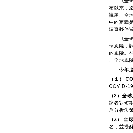
《全球風
布以來，
議題、全
中的定義
調查夥伴
《全球風險報
球風險，調
的風險。往年
、全球風險格局
今年度的《
（１） C
COVID
（2）全
訪者對短期
為分析決
（3） 全
名，並提