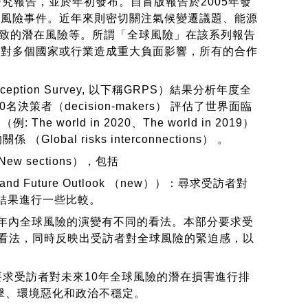
報告，並於年初發布。自首版報告於2005年發
要風險事件。近年來則密切關注氣候變遷議題、能源
致的潛在風險等。所謂「全球風險」在該系列報告
內對多個國家或行業造成重大負面影響，所有的合作
ption Survey, 以下稱GRPS）結果分析年度全
者（decision-makers） 評估了世界面臨
orld in 2020、The world in 2019）
Global risks interconnections） 。
sections），包括
ht and Future Outlook （new））：尋求受訪者對
S結果進行一些比較。
者可能對10年內全球風險的演變有不同的看法。本部分要求受
表示看法，同時反映出受訪者對全球風險的緊迫感，以
new））：要求受訪者對未來10年全球風險的潛在損害進行排
擊、環境惡化和政治不穩定。