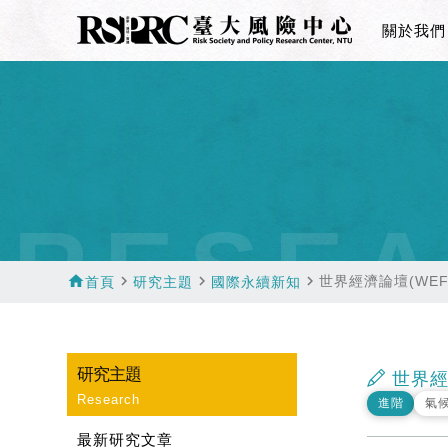
關於我們
RESEA
home
navigate_next
navigate_next
navigate_next
世界經濟論壇(WE
首頁
研究主題
國際永續新知
研究主題
世界經
Research
進階
氣
最新研究文章