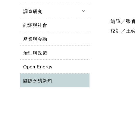
keyboard_arrow_down
調查研究
編譯／張
能源與社會
校訂／王
產業與金融
治理與政策
Open Energy
國際永續新知