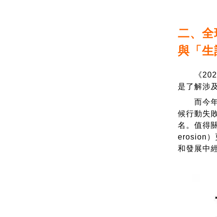
二、全
與「生
《2021
是了解涉
而今年
候行動失敗（
名。值得關注
erosi
和發展中