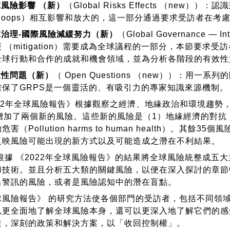
球風險影響 （新）
（Global Risks Effects （new
ack loops）相互影響和放大的，這一部分通過要求受訪者
球治理-國際風險減緩努力（新）
（Global Governance — Int
 （mitigation）需要成為全球議程的一部分，本節要求
全球行動和合作的成就和機會領域，並為分析各階段的有效性
放性問題（新）
（ Open Questions （new））：
確保了GRPS是一個靈活的、有吸引力的專家知識來源機制。
2年全球風險報告》根據觀察之經濟、地緣政治和環境趨勢，
加了兩個新的風險。這些新的風險是（1）地緣經濟的對抗（Geoeco
害（Pollution harms to human health）
反映風險可能出現的新方式以及可能造成之潛在不利結果。
據 《2022年全球風險報告》的結果將全球風險統整成五
和技術。並且分析五大類的關鍵風險，以便在深入探討的章節
出警訊的風險，或者是風險認知中的潛在盲點。
險報告》 的研究方法使各個部門的受訪者，包括不同領域
以更全面地了解全球風險本身，還可以更深入地了解它們的感
性，深刻的政策和解決方案，以「收回控制權」。