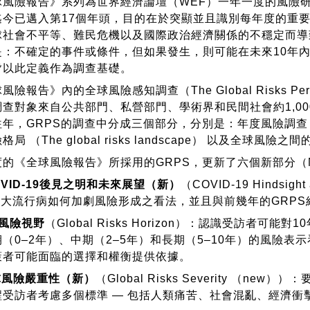
險報告》系列為世界經濟論壇（WEF）一年一度的風險研究
迄今已邁入第17個年頭，目的在於突顯並且識別每年度的重
球社會不平等、難民危機以及國際政治經濟關係的不穩定而導
是：不確定的事件或條件，但如果發生，則可能在未來10年
皆以此定義作為調查基礎。
告》內的全球風險感知調查（The Global Risks Perce
查對象來自公共部門、私營部門、學術界和民間社會約1,000名決策
，GRPS的調查中分成三個部分，分別是：年度風險調查 （例: The w
 （The global risks landscape） 以及全球風險之間的關係 （
全球風險報告》所採用的GRPS，更新了六個新部分（New 
OVID-19後見之明和未來展望（新）
（COVID-19 Hindsig
-19大流行病如何加劇風險形成之看法，並且與前幾年的GRP
球風險視野
（Global Risks Horizon）：認識受訪
（0–2年）、中期（2–5年）和長期（5–10年）的風險
策者可能面臨的選擇和權衡提供依據。
球風險嚴重性（新）
（Global Risks Severity （
醒受訪者考慮多個標準 — 包括人類痛苦、社會混亂、經濟衝