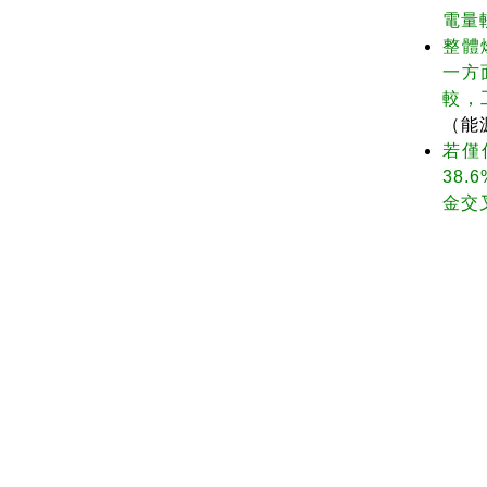
電量
整體
一方
較，
（能
若僅
38
金交