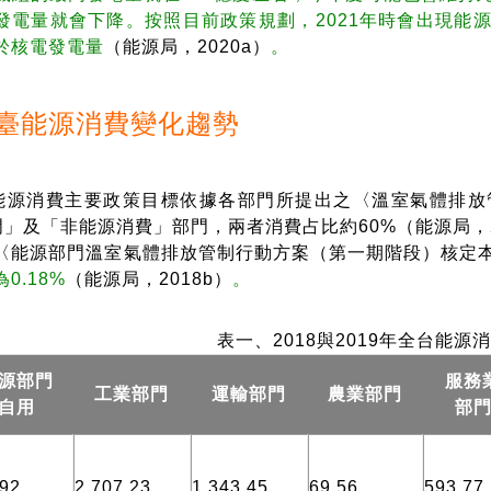
發電量就會下降。按照目前政策規劃，2021年時會出現能
於核電發電量
（能源局，2020a）
。
臺能源消費變化趨勢
消費主要政策目標依據各部門所提出之〈溫室氣體排放管
」及「非能源消費」部門，兩者消費占比約60%（能源局，2
〈能源部門溫室氣體排放管制行動方案（第一期階段）核定
0.18%
（能源局，2018b）
。
表一、2018與2019年全台能源
源部門
服務
工業部門
運輸部門
農業部門
自用
部
.92
2,707.23
1,343.45
69.56
593.77