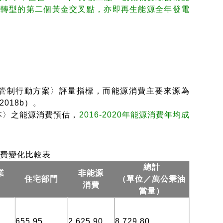
源轉型的第二個黃金交叉點，亦即再生能源全年發電
制行動方案〉評量指標，而能源消費主要來源為
018b）。
本〉之能源消費預估，
2016-2020年能源消費年均成
消費變化比較表
總計
業
非能源
住宅部門
（單位／萬公秉油
門
消費
當量）
655.95
2,625.90
8,729.80