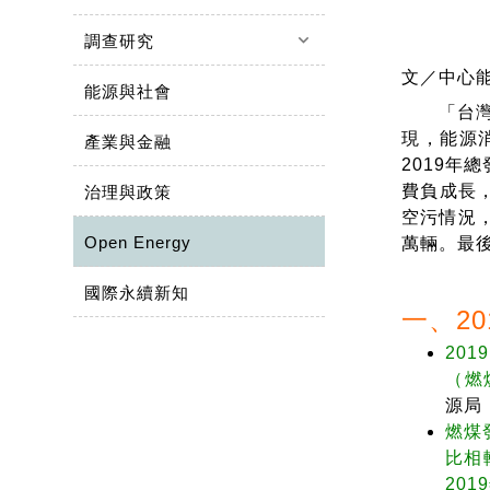
keyboard_arrow_down
調查研究
文／中心
能源與社會
「台灣能
現，能源
產業與金融
2019年
費負成長
治理與政策
空污情況
Open Energy
萬輛。最
國際永續新知
一、2
20
（燃
源局，
燃煤
比相
20