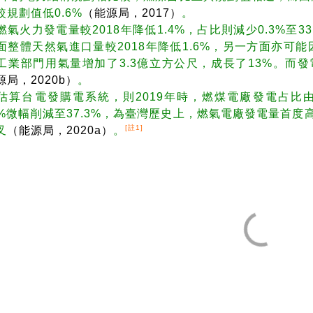
較規劃值低0.6%
（能源局，2017）
。
燃氣火力發電量較2018年降低1.4%，占比則減少0.3%至3
面整體天然氣進口量較2018年降低1.6%，另一方面亦可
工業部門用氣量增加了3.3億立方公尺，成長了13%。而發
源局，2020b）
。
估算台電發購電系統，則2019年時，燃煤電廠發電占比由20
.6%微幅削減至37.3%，為臺灣歷史上，燃氣電廠發電量
[註1]
叉
（能源局，2020a）
。