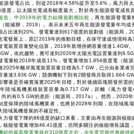
能源發電占比，則從2018年4.58%提升至5.6%，風力
.26億度，以太陽光電成長幅度最大，對於再生能源發電成長
報告」中2019年的電力結構規劃相比較
，再生能源發電量
5%（能減辦，2019）。表示未來五年再生能源發電量年均成長
源占比達到20%、發電量達到617億度的規劃值（能源局，201
光電發展上，原訂2019年的推動目標，在保守達成情境時為1.
發電裝置容量變化估算，2019年新增併網容量僅達1.4GW
.2GW，依此趨勢，應可達到2020年太陽光電設置量達到6.5G
發電量較2018年成長11%，發電量增加1.854億度電（能
雖2025年離岸風電裝置容量目標為5.7 GW，已分由各業者
容量達3.836 GW；競價機制下則有2開發商共取得1.66
影響著是否確實落實2025年目標，對於後續區塊開發所需的制
19年陸域風機累積裝置容量為0.717 GW，距離《風力發電
，尚約有0.5 GW的差距（能源局，2017a）。然而，202
制度保障的陸域風機業者，也將於2028年到期，在陸域風
大陸域風機發展的不確定性。
火力發電下降約86億度的缺口來看，主要由再生能源與核能的
，核能發電量增加46.41億度，坊間多關注的核能增長議題
機組的最高發電量就在310億度左右，今年度可能也會維持此