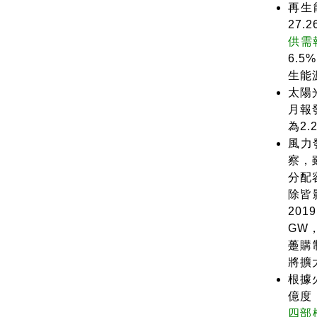
再生
27
供需
6.
生能
太陽
月報
為2
風力
察，
分配
除皆
20
GW
躉購
將擴
根據
億度
四部