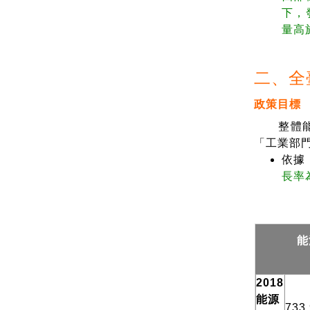
下，
量高
二、全
政策目標
整體能源
「工業部門
依據
長率為
能
2018
能源
733