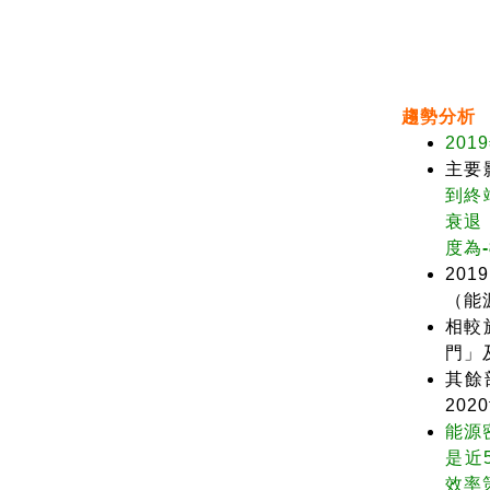
趨勢分析
20
主要
到終
衰退
度為
20
（能
相較
門」
其餘
202
能源
是近
效率