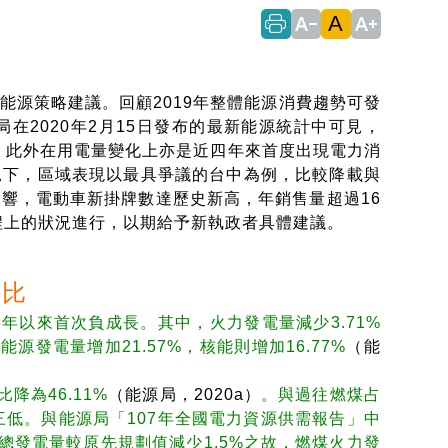
A
text_decrease
text_increase
源策略建議。回顧2019年整體能源消費趨勢可發
在2020年2月15日發布的最新能源統計中可見，
負成長；此外在用電量變化上亦是近四年來首度出現電力消
況下，區域表現以最具爭議的台中為例，比較降載與
響，電動車新掛牌數達歷史新高，年銷售量超過16
程上的狀況進行，以期給予新執政者具體建議。
占比
015年以來首次負成長。其中，火力發電量減少3.71%
能源發電量增加21.57%，核能則增加16.77%
（能
降為46.11%
（能源局，2020a）
。與過往燃煤占
第三低。與能源局「107年全國電力資源供需報告」中
總發電量較原先規劃值減少1.5%之故，燃煤火力發