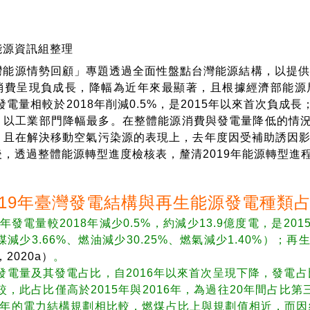
能源資訊組整理
源情勢回顧」專題透過全面性盤點台灣能源結構，以提供能
消費呈現負成長，降幅為近年來最顯著，且根據經濟部能源局
總發電量相較於2018年削減0.5%，是2015年以來首次
，以工業部門降幅最多。在整體能源消費與發電量降低的情
，且在解決移動空氣污染源的表現上，去年度因受補助誘因影
後，透過整體能源轉型進度檢核表，釐清2019年能源轉型進
019年臺灣發電結構與再生能源發電種類
19年發電量較2018年減少0.5%，約減少13.9億度電，是2
煤減少3.66%、燃油減少30.25%、燃氣減少1.40%）；再生
2020a）
。
發電量及其發電占比，自2016年以來首次呈現下降，發電占比
較，此占比僅高於2015年與2016年，為過往20年間占比
19年的電力結構規劃相比較，燃煤占比上與規劃值相近，而因