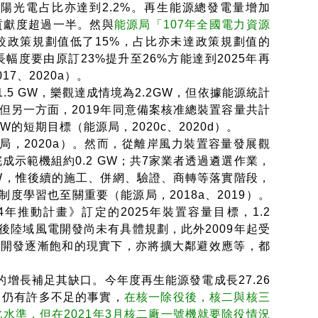
與太陽光電占比亦達到2.2%。再生能源總發電量增加
貢獻度超過一半。然與
能源局「107年全國電力資源
較政策規劃值低了15%，占比亦未達政策規劃值的
幅度要由原訂23%提升至26%方能達到2025年再
7、2020a）。
5 GW，樂觀達成情境為2.2GW，但依據能源統計
。但另一方面，2019年同意備案核准總裝置容量共計
W的短期目標（能源局，2020c、2020d）。
源局，2020a）。然而，從離岸風力裝置容量發展觀
完成示範機組約0.2 GW；共7家業者透過遴選作業，
4 GW，惟後續的施工、併網、驗證、商轉等落實階段，
度學習也至關重要（能源局，2018a、2019）。
4年推動計畫》訂定的2025年裝置容量目標，1.2
0年後陸域風電開發尚未有具體規劃，此外2009年起受
場開發逐漸飽和的現實下，亦將擴大鄰避效應等，都
增長補足其缺口。今年度再生能源發電成長27.26
，仍有許多不足的事實，
在核一除役後，核二與核三
水準，但在2021年3月核二廠一號機就要除役情況