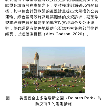
歐盟各城市可在疫情之下，更積極達到減碳65%的目
標，其中包含針對歐盟的復甦計畫提出大規模的公共
運輸、綠色基礎設施及建築翻修的投資訴求，期望歐
盟將經費投資於最需要的地方以實現綠色及公正復
甦，並強調是有條件地提供化石燃料密集的部門復甦
經費，以達脫碳目標（Alex Godson, 2020）。
圖一 美國舊金山多洛瑞斯公園（Dolores Park）為
防疫而生的泡泡措施