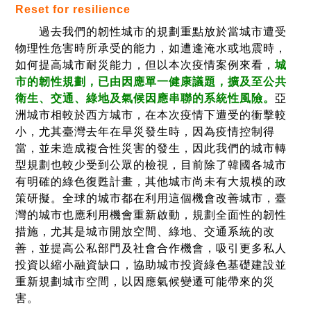
Reset for resilience
過去我們的韌性城市的規劃重點放於當城市遭受
物理性危害時所承受的能力，如遭逢淹水或地震時，
如何提高城市耐災能力，但以本次疫情案例來看，
城
市的韌性規劃，已由因應單一健康議題，擴及至公共
衛生、交通、綠地及氣候因應串聯的系統性風險。
亞
洲城市相較於西方城市，在本次疫情下遭受的衝擊較
小，尤其臺灣去年在旱災發生時，因為疫情控制得
當，並未造成複合性災害的發生，因此我們的城市轉
型規劃也較少受到公眾的檢視，目前除了韓國各城市
有明確的綠色復甦計畫，其他城市尚未有大規模的政
策研擬。全球的城市都在利用這個機會改善城市，臺
灣的城市也應利用機會重新啟動，規劃全面性的韌性
措施，尤其是城市開放空間、綠地、交通系統的改
善，並提高公私部門及社會合作機會，吸引更多私人
投資以縮小融資缺口，協助城市投資綠色基礎建設並
重新規劃城市空間，以因應氣候變遷可能帶來的災
害。