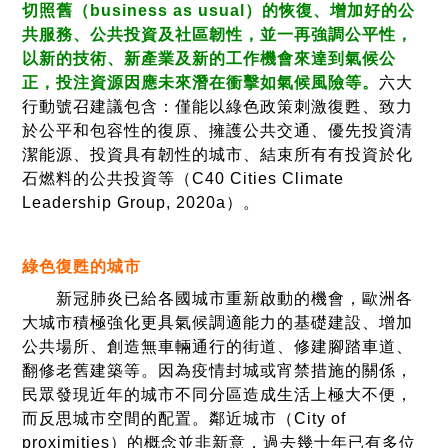
切照舊（business as usual）的恢復、增加好的公
共服務、公共投資及社區韌性，並一再強調公平性，
以新的技術、新產業及新的工作機會來達到氣候公
正，投注資源因應未來潛在衝擊如氣候風險等。
六大
行動號召建議包含：僅能以綠色政策刺激復甦、致力
於公平和包容性的復原、擁護公共交通、優先投資清
潔能源、投資具有韌性的城市、結束所有有投資於化
石燃料的公共投資等（C40 Cities Climate
Leadership Group, 2020a）。
綠色復甦的城市
新冠肺炎已給各國城市重新啟動的機會，歐洲各
大城市積極強化更具氣候調適能力的基礎建設、增加
公共場所、創造無車輛通行的街道、修建腳踏車道、
翻修老舊建築等。因為疫情封城或宵禁措施的關係，
民眾發現近年的城市不同分區造成生活上極大不便，
而反思城市空間的配置。鄰近城市（City of
proximities）的概念並非新意，過去幾十年已有多位