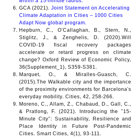
within a 15-minute radius.
GCA (2021).
Joint Statement on Accelerating
Climate Adaptation in Cities – 1000 Cities
Adapt Now global program.
Hepburn, C., O'Callaghan, B., Stern, N.,
Stiglitz, J., & Zenghelis, D. (2020).Will
COVID-19 fiscal recovery packages
accelerate or retard progress on climate
change? Oxford Review of Economic Policy,
36(Supplement_1), S359-S381.
Marquet, O., & Miralles-Guasch, C.
(2015).The Walkable city and the importance
of the proximity environments for Barcelona's
everyday mobility. Cities, 42, 258-266.
Moreno, C., Allam, Z., Chabaud, D., Gall, C.,
& Pratlong, F. (2021). Introducing the "15-
Minute City": Sustainability, Resilience and
Place Identity in Future Post-Pandemic
Cities. Smart Cities, 4(1), 93-111.