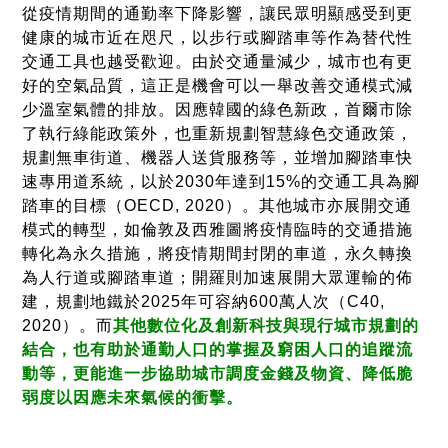
從疫情期間的通勤率下降影響，讓民眾明顯感受到更
健康的城市近在咫尺，以步行或腳踏車等作為替代性
交通工具也越受歡迎。由於交通量減少，城市也有更
好的空氣品質，這正是機會可以一舉改善交通模式減
少溫室氣體的排放。因應韓國的綠色新政，首爾市除
了執行綠能政策外，也重新規劃智慧綠色交通政策，
規劃無車街道、機器人送貨服務等，並增加腳踏車快
速專用道系統，以於2030年達到15%的交通工具為腳
踏車的目標（OECD, 2020）。其他城市亦展開交通
模式的轉型，如倫敦及西雅圖將疫情臨時的交通措施
轉化為永久措施，將疫情期間封閉的車道，永久轉換
為人行道或腳踏車道；開羅則加速展開大眾運輸的佈
建，規劃地鐵於2025年可容納600萬人次（C40,
2020）。而
其他數位化及創新科技與現行城市規劃的
結合，也有助於通勤人口的掌握及窮困人口的追蹤流
動等，更能進一步協助城市調度金錢及物資、降低脆
弱度以因應未來氣候的衝擊。