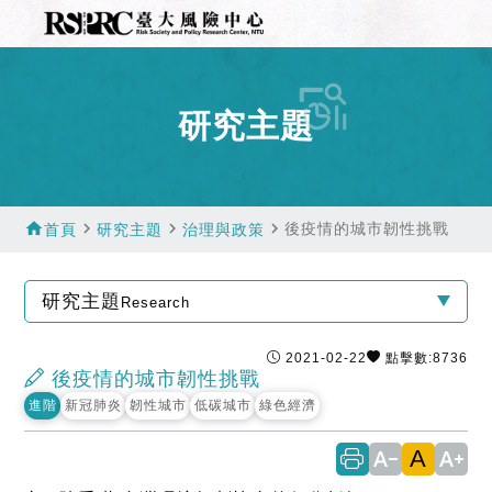
研究主題
home
navigate_next
navigate_next
navigate_next
後疫情的城市韌性挑戰
首頁
研究主題
治理與政策
研究主題
Research
2021-02-22
點擊數:8736
後疫情的城市韌性挑戰
進階
新冠肺炎
韌性城市
低碳城市
綠色經濟
A
text_decrease
text_increase