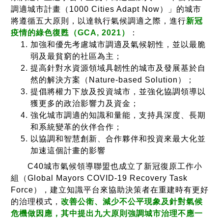
調適城市計畫（1000 Cities Adapt Now）」的城市
將遵循五大原則，以達執行氣候調適之際，進行
新冠
疫情的綠色復甦（GCA, 2021）
：
加強和優先考慮城市調適及氣候韌性，並以最脆
弱及最貧窮的社區為主；
提高針對水資源領域具韌性的城市及發展基於自
然的解決方案（Nature-based Solution）；
提倡將權力下放及投資城市，並強化協調領導以
獲更多的政治影響力及資金；
強化城市調適的知識和量能，支持具深度、長期
和系統變革的伙伴合作；
以協調和智慧創新、合作夥伴和投資來最大化並
加速這個計畫的影響
C40城市氣候領導聯盟也成立了新冠復原工作小
組（Global Mayors COVID-19 Recovery Task
Force），建立知識平台來協助決策者在重建時有更好
的治理模式，
改善公衛、減少不公平現象及針對氣候
危機做因應，其中提出九大原則強調城市治理不應一