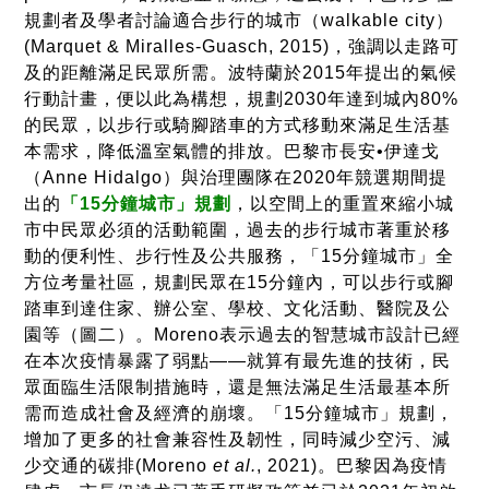
規劃者及學者討論適合步行的城市（walkable city）
(Marquet & Miralles-Guasch, 2015)，強調以走路可
及的距離滿足民眾所需。波特蘭於2015年提出的氣候
行動計畫，便以此為構想，規劃2030年達到城內80%
的民眾，以步行或騎腳踏車的方式移動來滿足生活基
本需求，降低溫室氣體的排放。巴黎市長安•伊達戈
（Anne Hidalgo）與治理團隊在2020年競選期間提
出的
「15分鐘城市」規劃
，以空間上的重置來縮小城
市中民眾必須的活動範圍，過去的步行城市著重於移
動的便利性、步行性及公共服務，「15分鐘城市」全
方位考量社區，規劃民眾在15分鐘內，可以步行或腳
踏車到達住家、辦公室、學校、文化活動、醫院及公
園等（圖二）。Moreno表示過去的智慧城市設計已經
在本次疫情暴露了弱點——就算有最先進的技術，民
眾面臨生活限制措施時，還是無法滿足生活最基本所
需而造成社會及經濟的崩壞。「15分鐘城市」規劃，
增加了更多的社會兼容性及韌性，同時減少空污、減
少交通的碳排(Moreno
et al.
, 2021)。巴黎因為疫情