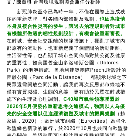
文 / 陳喬琪 台灣環境規劃協會兼任分析師
新冠肺炎至今已為時一年，不僅在國際上造成秩
序的重新洗牌，對各國內部體制及規劃
，
也因為疫情
本身及複合性災害的發生，讓過去治理規劃者對城市
有機體所做過的韌性規劃設計，有機會被重新審視。
在封城、安全社交距離的規範措施下，擾亂了城市內
部原有的流動性，也重新定義了個體間的活動距離、
生活習性等，也凸顯了城市空間佈局對於公衛及健康
的重要性，如美國舊金山多洛瑞斯公園（Dolores
Park）的泡泡措施、奧地利建築團隊Precht所設計的
距離公園（Parc de la Distance），都顯示封城之下
民眾還需開放空間活動，讓我們再次反思都市綠地不
僅有實質減碳、生態的意義，更有助於民眾在封城措
施下的生理及心理調劑。
C40城市氣候領導聯盟於
2020年5月便發佈重新思考交通模式，強調以人為優
先的安全交通以促進經濟復甦及城市的振興規劃
（趙
家緯，2020）；歐洲城市組織（Eurocities）為強化
歐盟綠色新政的履行，於2020年10月也共同向歐盟發
表公開信，希望歐盟可以投注更多復甦相關資源，使