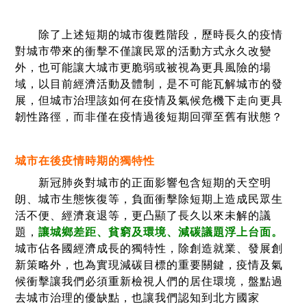
除了上述短期的城市復甦階段，歷時長久的疫情
對城市帶來的衝擊不僅讓民眾的活動方式永久改變
外，也可能讓大城市更脆弱或被視為更具風險的場
域，以目前經濟活動及體制，是不可能瓦解城市的發
展，但城市治理該如何在疫情及氣候危機下走向更具
韌性路徑，而非僅在疫情過後短期回彈至舊有狀態？
城市在後疫情時期的獨特性
新冠肺炎對城市的正面影響包含短期的天空明
朗、城市生態恢復等，負面衝擊除短期上造成民眾生
活不便、經濟衰退等，更凸顯了長久以來未解的議
題，
讓城鄉差距、貧窮及環境、減碳議題浮上台面。
城市佔各國經濟成長的獨特性，除創造就業、發展創
新策略外，也為實現減碳目標的重要關鍵，疫情及氣
候衝擊讓我們必須重新檢視人們的居住環境，盤點過
去城市治理的優缺點，也讓我們認知到北方國家