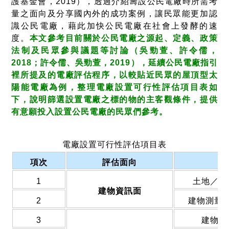
護基金會，2019），透過介紹籌設公民電廠時所需考
量之面向及分享國內外的成功案例，讓民眾能更加認
識公民電廠，藉此加快公民電廠在社會上發酵的速
度。
本文參考目前關於公民電廠之源起、定義、政策
法制及民眾參與議題等討論（吳勁萱、許令儒，
2018；許令儒、吳勁萱，2019），延續公民電廠指引
裡所提及的電廠評估程序，以較貼近民眾的屋頂型太
陽能電廠為例，
整理電廠設置可行性評估項目表如
下，說明篩選設置電廠之標的物的主客觀條件，提供
有意願投入設置公民電廠的民眾們參考。
電廠設置可行性評估項目表
項次
評估面向
1
土地／建
建物資訊面
2
建物測量
3
建物啟