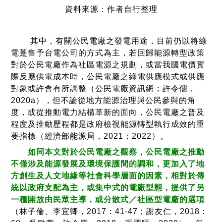
15
主
資料來源：作者自行整理
設備組成面
16
是否需
其中，有關公民電廠之發電用途，目前仍以將綠
17
該地區
電躉售予台電公司的方式為主，若回歸能源轉型政策
環境效益面
18
是否有
對於公民電廠作為社區電源之規劃，或當我國電價實
際反應供電成本時，公民電廠之綠電供應模式或供應
對象或許會有所調整（公民電廠資訊網；許令儒，
19
資金需求面
2020a），但不論從地方能源治理與公民參與的角
度，或從推動電力結構革新的面向，公民電廠之普及
20
發電用途面
發
程度及推動歷程都是政府檢視能源轉型執行成效的重
21
投資／
要指標（經濟部能源局，2021；2022）。
收益運用面
22
地方／
如同本文對於公民電廠之觀察，公民電廠之推動
不僅涉及能源發展及環境保護間的調和，更加入了地
方創生及人文地緣等社會科學層面的因素，相對於傳
統以政府支配為主，或集中式的電廠型態，提供了另
一種開放由民眾主導，或分散式／社區型電廠的選項
（林子倫、李宜卿，2017：41-47；謝友仁，2018：