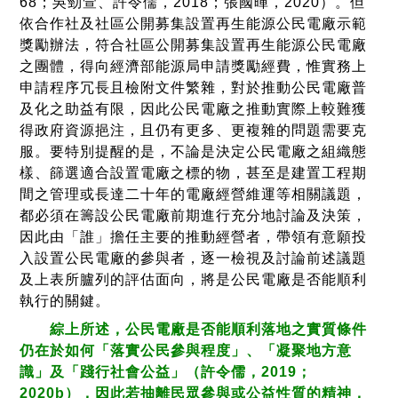
68；吳勁萱、許令儒，2018；張國暉，2020）。但
依合作社及社區公開募集設置再生能源公民電廠示範
獎勵辦法，符合社區公開募集設置再生能源公民電廠
之團體，得向經濟部能源局申請獎勵經費，惟實務上
申請程序冗長且檢附文件繁雜，對於推動公民電廠普
及化之助益有限，因此公民電廠之推動實際上較難獲
得政府資源挹注，且仍有更多、更複雜的問題需要克
服。要特別提醒的是，不論是決定公民電廠之組織態
樣、篩選適合設置電廠之標的物，甚至是建置工程期
間之管理或長達二十年的電廠經營維運等相關議題，
都必須在籌設公民電廠前期進行充分地討論及決策，
因此由「誰」擔任主要的推動經營者，帶領有意願投
入設置公民電廠的參與者，逐一檢視及討論前述議題
及上表所臚列的評估面向，將是公民電廠是否能順利
執行的關鍵。
綜上所述，公民電廠是否能順利落地之實質條件
仍在於如何「落實公民參與程度」、「凝聚地方意
識」及「踐行社會公益」（許令儒，2019；
2020b），因此若抽離民眾參與或公益性質的精神，