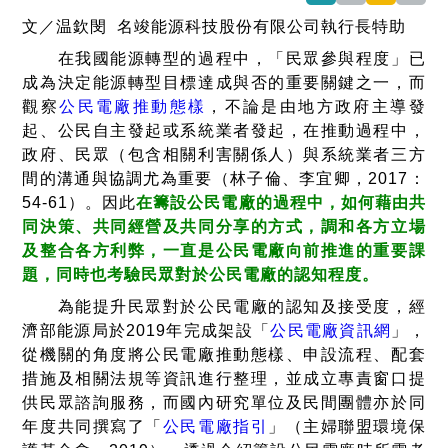
文／温欽閔 名竣能源科技股份有限公司執行長特助
在我國能源轉型的過程中，「民眾參與程度」已
成為決定能源轉型目標達成與否的重要關鍵之一，而
觀察
公民電廠推動態樣
，不論是由地方政府主導發
起、公民自主發起或系統業者發起，在推動過程中，
政府、民眾（包含相關利害關係人）與系統業者三方
間的溝通與協調尤為重要（林子倫、李宜卿，2017：
54-61）。因此
在籌設公民電廠的過程中，如何藉由共
同決策、共同經營及共同分享的方式，調和各方立場
及整合各方利弊，一直是公民電廠向前推進的重要課
題，同時也考驗民眾對於公民電廠的認知程度。
為能提升民眾對於公民電廠的認知及接受度，經
濟部能源局於2019年完成架設「
公民電廠資訊網
」，
從機關的角度將公民電廠推動態樣、申設流程、配套
措施及相關法規等資訊進行整理，並成立專責窗口提
供民眾諮詢服務，而國內研究單位及民間團體亦於同
年度共同撰寫了「
公民電廠指引
」（主婦聯盟環境保