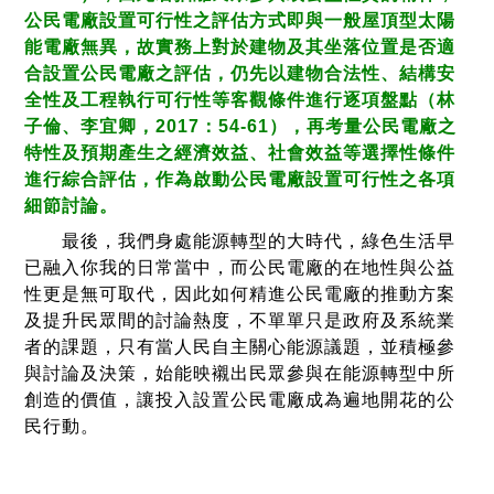
公民電廠設置可行性之評估方式即與一般屋頂型太陽
能電廠無異，故實務上對於建物及其坐落位置是否適
合設置公民電廠之評估，仍先以建物合法性、結構安
全性及工程執行可行性等客觀條件進行逐項盤點（林
子倫、李宜卿，2017：54-61），再考量公民電廠之
特性及預期產生之經濟效益、社會效益等選擇性條件
進行綜合評估，
作為啟動公民電廠設置可行性之各項
細節討論。
最後，我們身處能源轉型的大時代，綠色生活早
已融入你我的日常當中，而公民電廠的在地性與公益
性更是無可取代，因此如何精進公民電廠的推動方案
及提升民眾間的討論熱度，不單單只是政府及系統業
者的課題，只有當人民自主關心能源議題，並積極參
與討論及決策，始能映襯出民眾參與在能源轉型中所
創造的價值，讓投入設置公民電廠成為遍地開花的公
民行動。