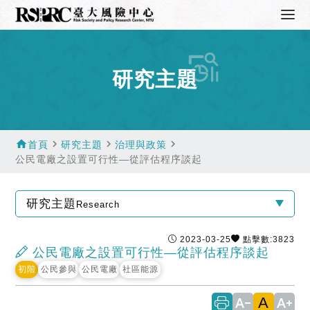
研究主題
home
navigate_next
navigate_next
navigate_next
首頁
研究主題
治理與政策
公民電廠之設置可行性—從評估程序談起
研究主題
Research
2023-03-25
點擊數:3823
公民電廠之設置可行性—從評估程序談起
初階
公民參與
公民電廠
社區能源
A
text_decrease
text_increase