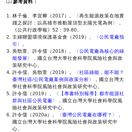
參考資料：
林子倫、李宜卿（2017）。〈再生能源政策在地實
踐之探討：以高雄市推動屋頂型太陽光電為例〉，
《公共行政學報》52：39-80。
主婦聯盟環境保護基金會（2019）。
〈公民電廠指
引〉
。
吳勁萱、許令儒（2018）。
〈公民電廠為核心的綠
能發展〉
，國立台灣大學社會科學院風險社會與政
策研究中心。
許令儒、吳勁萱（2019）。
〈社區綠能，能不能？
臺灣社區/公民電廠案例與政策分析〉
，國立台灣大
學社會科學院風險社會與政策研究中心。
許令儒（2019）。
〈【專書特別報導】都市能源社
群與社區公民電廠〉
，國立台灣大學社會科學院風
險社會與政策研究中心。
許令儒（2020a）。
〈臺灣公民電廠在哪裡？〉
，
國立台灣大學社會科學院風險社會與政策研究中
心。