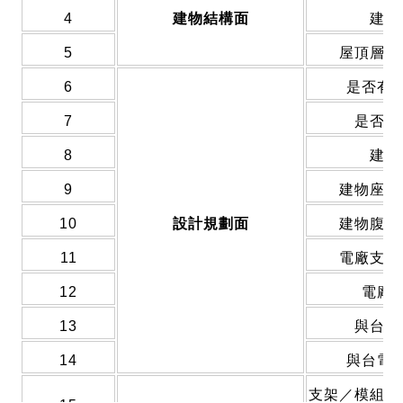
4
建物結構面
建物
5
屋頂層是
6
是否有
7
是否需
8
建物
9
建物座落
10
設計規劃面
建物腹地
11
電廠支架
12
電廠
13
與台電
14
與台電
支架／模組／