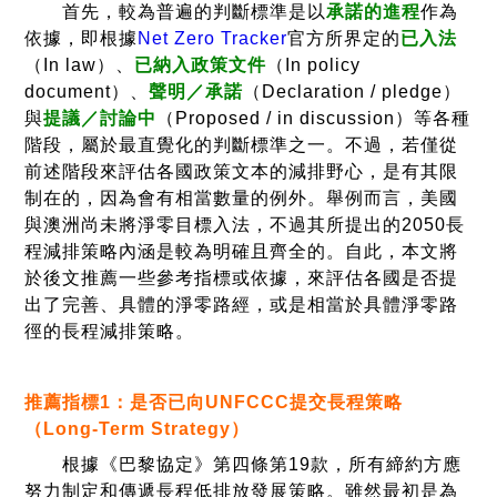
首先，較為普遍的判斷標準是以
承諾的進程
作為
依據，即根據
Net Zero Tracker
官方所界定的
已入法
（In law）、
已納入政策文件
（In policy
document）、
聲明／承諾
（Declaration / pledge）
與
提議／討論中
（Proposed / in discussion）等各種
階段，屬於最直覺化的判斷標準之一。不過，若僅從
前述階段來評估各國政策文本的減排野心，是有其限
制在的，因為會有相當數量的例外。舉例而言，美國
與澳洲尚未將淨零目標入法，不過其所提出的2050長
程減排策略內涵是較為明確且齊全的。自此，本文將
於後文推薦一些參考指標或依據，來評估各國是否提
出了完善、具體的淨零路經，或是相當於具體淨零路
徑的長程減排策略。
推薦指標
1
：是否已向
UNFCCC
提交長程策略
（
Long-Term Strategy
）
根據《巴黎協定》第四條第19款，所有締約方應
努力制定和傳遞長程低排放發展策略。雖然最初是為