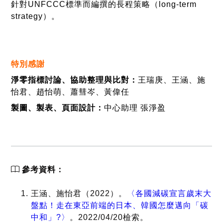
針對UNFCCC標準而編撰的長程策略（long-term
的預期減排
strategy）。
量」的資訊
特別感謝
淨零指標討論、協助整理與比對：
王瑞庚、王涵、施
怡君、趙怡萌、蕭彗岑、黃偉任
奧地利聯邦永續觀光部
1. 已向
（Federal Ministry for
製圖、製表、頁面設計：
中心助理 張淨盈
UNFCCC提
Sustainability and
交
長程策略
Tourism）於2019年發
已納
奧
2. 淨零目標
表的《
Long-Term
入政
地
2050
中涵蓋所有
Strategy 2050
》，針對
策文
利
排放範疇的
特定部門（如能源儲
參考資料：
件
因應措施
存、建築與交通）等，
提出目標願景、當前狀
3. 會定期檢
王涵、施怡君（2022）。
〈各國減碳宣言歲末大
況分析、立法與政策架
視各措施
盤點！走在東亞前端的日本、韓國怎麼邁向「碳
構，以及行動方案等。
中和」?〉
。2022/04/20檢索。