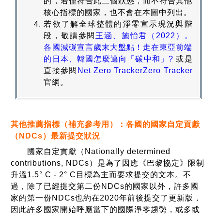
的，若僅符合此二個狀態，而不符合其他
核心指標的國家，也不會在本圖中列出。
若欲了解全球整體的淨零宣示現況與階
段，敬請參閱
王涵、施怡君（2022）。
各國減碳宣言歲末大盤點！走在東亞前端
的日本、韓國怎麼邁向「碳中和」?
或是
直接參閱
Net Zero TrackerZero Tracker
官網。
其他推薦指標（補充參考用）：各國的國家自定貢獻
（
NDCs
）最新提交狀況
國家自定貢獻（Nationally determined
contributions, NDCs）是為了因應《巴黎協定》限制
升溫1.5° C - 2° C目標為主而要求提交的文本。不
過，除了已經提交第二份NDCs的國家以外，許多國
家的第一份NDCs也約在2020年前後提交了更新版，
因此許多國家開始呼應當下的國際淨零趨勢，或多或