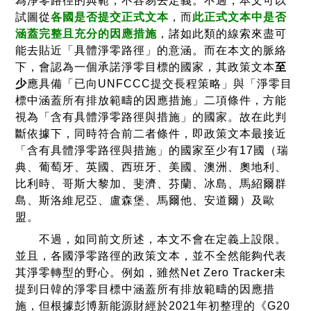
為淨零路徑的典範，不容易去定義。不過，本文可以
Strategy: Build Back
中涵蓋所有
試圖從
各國是否提交正式文本
，而
此正式文本中是否
Greener
）提出到2050
排放範疇的
涵蓋完整且充分的因應措施
，諸如此類的線索來盡可
年實現淨零的去碳化路
因應措施
能去貼近「具體淨零路徑」的意涵。而在本文的脈絡
徑（包括說明性情
下，會認為一個承諾淨零目標的國家，其政策文本
至
3. 會定期檢
境）、各部門減排的政
少
應具備「已向UNFCCC提交長程策略」與「淨零目
英
已入
視各措施
策和建議、各部門目標
2050
標中涵蓋所有排放範疇的因應措施」二項條件，方能
國
法
以及創造就業機會目
4. 具有「關
視為「含有具體淨零路徑與措施」的國家。故在此判
標。值得一提的是，其
於將採取措
斷依據下，同時符合前二者條件，即政策文本最接近
除了部門減排規畫之
施的程度」
「含有具體淨零路徑與措施」的國家至少有17國（瑞
外，也特別針對綠色投
的資訊
典、葡萄牙、英國、西班牙、美國、澳洲、奧地利、
資、綠色就業、政府淨
5. 具有「關
比利時、哥斯大黎加、斐濟、芬蘭、冰島、馬紹爾群
零鑲嵌、在地氣候行動
於各措施在
島、斯洛維尼亞、盧森堡、馬爾他、安道爾）及歐
等非技術面的措施進行
特定時間內
盟。
著墨。
的預期減排
不過，如同前文所述，本文不會在定義上設限。
量」的資訊
並且，各國淨零路徑的政策文本，並不全然能夠代表
其淨零轉型的野心。例如，雖然Net Zero Tracker未
提到日韓的淨零目標中涵蓋所有排放範疇的因應措
施，但根據彭博新能源財經於2021年初整理的《G20