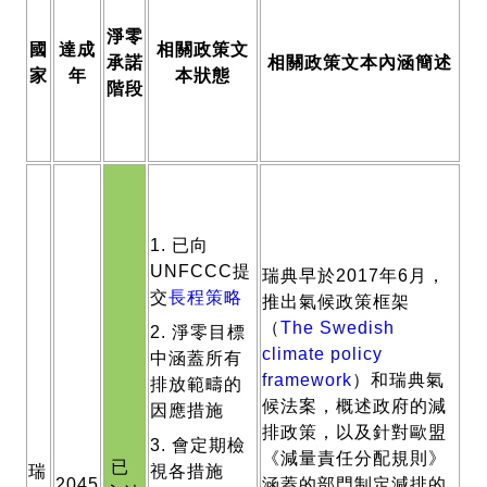
淨零
國
達成
相關政策文
承諾
相關政策文本內涵簡述
家
年
本狀態
階段
1. 已向
UNFCCC提
瑞典早於2017年6月，
交
長程策略
推出氣候政策框架
（
The Swedish
2. 淨零目標
climate policy
中涵蓋所有
framework
）和瑞典氣
排放範疇的
候法案，概述政府的減
因應措施
排政策，以及針對歐盟
3. 會定期檢
《減量責任分配規則》
已
瑞
視各措施
2045
涵蓋的部門制定減排的