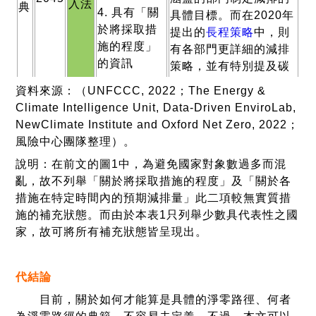
入法
典
4. 具有「關
具體目標。而在2020年
於將採取措
提出的
長程策略
中，則
施的程度」
有各部門更詳細的減排
的資訊
策略，並有特別提及碳
稅、能源稅等跨部門的
5. 具有「關
資料來源：（UNFCCC, 2022；The Energy &
政策工具（Cross-
於各措施在
Climate Intelligence Unit, Data-Driven EnviroLab,
sectoral, overarching
特定時間內
NewClimate Institute and Oxford Net Zero, 2022；
policy instruments）。
的預期減排
風險中心團隊整理）。
量」的資訊
說明：在前文的圖1中，為避免國家對象數過多而混
亂，故不列舉「關於將採取措施的程度」及「關於各
措施在特定時間內的預期減排量」此二項較無實質措
施的補充狀態。而由於本表1只列舉少數具代表性之國
家，故可將所有補充狀態皆呈現出。
1. 已向
UNFCCC提
代結論
英國於2021年10月發布
交
長程策略
目前，關於如何才能算是具體的淨零路徑、何者
淨零策略（
Net Zero
2. 淨零目標