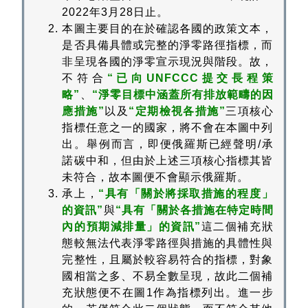
2022年3月28日止。
本圖主要目的在於確認各國的政策文本，
是否具備具體或完整的淨零路徑指標，而
非呈現各國的淨零宣示現況與階段。故，
不符合
“已向UNFCCC提交長程策
略”
、
“淨零目標中涵蓋所有排放範疇的因
應措施”
以及
“定期檢視各措施”
三項核心
指標任意之一的國家，將不會在本圖中列
出。舉例而言，即便俄羅斯已經聲明/承
諾碳中和，但由於上述三項核心指標其皆
未符合，故本圖便不會顯示俄羅斯。
承上，
“具有「關於將採取措施的程度」
的資訊”
與
“具有「關於各措施在特定時間
內的預期減排量」的資訊”
這二個補充狀
態較無法代表淨零路徑與措施的具體性與
完整性，且屬於較容易符合的指標，對象
國相當之多、不易全數呈現，故此二個補
充狀態便不在圖1作為指標列出。進一步