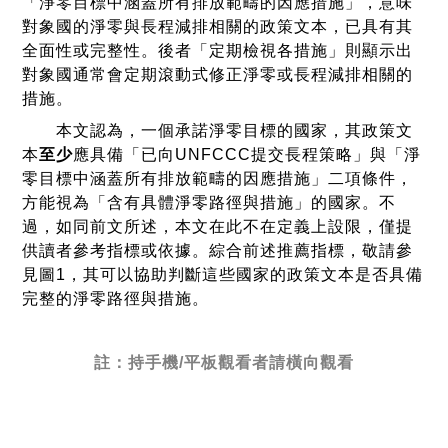
「淨零目標中涵蓋所有排放範疇的因應措施」，意味
對象國的淨零與長程減排相關的政策文本，已具有其
全面性或完整性。後者「定期檢視各措施」則顯示出
對象國通常會定期滾動式修正淨零或長程減排相關的
措施。
本文認為，一個承諾淨零目標的國家，其政策文
本
至少
應具備「已向UNFCCC提交長程策略」與「淨
零目標中涵蓋所有排放範疇的因應措施」二項條件，
方能視為「含有具體淨零路徑與措施」的國家。不
過，如同前文所述，本文在此不在定義上設限，僅提
供讀者參考指標或依據。綜合前述推薦指標，敬請參
見圖1，其可以協助判斷這些國家的政策文本是否具備
完整的淨零路徑與措施。
註：持手機/平板觀看者請橫向觀看