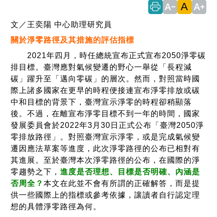
A
text_decrease
text_increase
文／王奕陽 中心助理研究員
關於淨零路徑及其措施的評估指標
2021年四月，時任總統宣布正式宣布2050淨零碳
排目標。臺灣應對氣候變遷的野心一舉從「長程減
碳」躍升至「邁向零碳」的層次。然而，對照當時國
際上諸多國家在更早的時程便接連宣布淨零排放或碳
中和目標的背景下，臺灣宣示淨零的時程卻稍顯落
後。不過，在離宣布淨零目標不到一年的時間，國家
發展委員會於2022年3月30日正式公布「臺灣2050淨
零排放路徑」。對照臺灣宣示淨零，或是完成氣候變
遷因應法草案等進度，此次淨零路徑的公布已相對有
其進展。至於臺灣本次淨零路徑的公布，在國際的淨
零趨勢之下，
進度是否理想、目標是否明確、內涵是
否周全？
本文在此並不會有所謂的正確解答，而是提
供一些國際上的指標或參考依據，讓讀者自行認定理
想的具體淨零路徑為何。