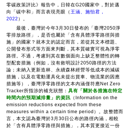
零碳政策評比》報告中，日韓在G20國家中，對於邁
向「碳中和」而言表現亮眼（
王涵、施怡君，
1. 已向
2022
）。
UNFCCC提
最後，臺灣於今年3月30日發布的「臺灣2050淨
交
長程策略
零排放路徑」，是否也屬於「含有具體淨零路徑與措
2. 淨零目標
相較於他國，澳洲提交
施」的國家？就本文的認定而言，若從其文本標題、
中涵蓋所有
的
長期策略
是以一個整
公開發布形式等方面來判斷，其本質確實可視為淨零
排放範疇的
體經濟規劃（A whole-
路徑。不過，考慮到其在數個面向上缺乏整體性的轉
因應措施
of-economy Plan）的
型配套措施（例如，沒有敘明設計2050路徑的方法
已納
3. 會定期檢
形式呈現。除了基本應
論；未納入更新造林、永續森林經營等低成本的減碳
澳
入政
視各措施
有的各部門減排措施
措施，以及在電動運具化未提出貨車、物流業的因應
2050
洲
策文
外，還特別針對降低低
措施等），臺灣淨零路徑的文本內涵僅符應Net Zero
4. 具有「關
件
碳技術成本、在新興和
Tracker所指涉的補充狀態：
具有「關於各措施在特定
於將採取措
傳統市場中把握契機，
時間內的預期減排量」的資訊
（Information on the
施的程度」
以及建構國際夥伴關係
emission reductions expected from these
的資訊
等經濟兼容的政策面向
measures within a certain time period）。故整體而
5. 具有「關
進行設計。
言，本文認為臺灣於3月30日公布的路徑內涵，相較
於各措施在
於「含有具體淨零路徑與措施」，其本質更接近一份
特定時間內