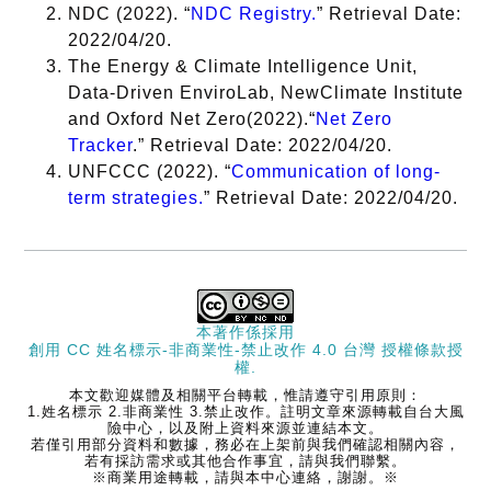
NDC (2022). “
NDC Registry.
” Retrieval Date:
2022/04/20.
The Energy & Climate Intelligence Unit,
Data-Driven EnviroLab, NewClimate Institute
and Oxford Net Zero(2022).“
Net Zero
已於2021年11月發布
Tracker
.” Retrieval Date: 2022/04/20.
THE LONG-TERM
UNFCCC (2022). “
Communication of long-
STRATEGY OF THE
term strategies.
” Retrieval Date: 2022/04/20.
UNITED STATES–
Pathways to Net-Zero
1. 已向
Greenhouse Gas
UNFCCC提
已納
Emissions by 2050
，
交
長程策略
美
入政
為美國計劃如何在2050
2050
本著作係採用
2. 淨零目標
國
策文
年實現淨零排放目標制
創用 CC 姓名標示-非商業性-禁止改作 4.0 台灣 授權條款
授
中涵蓋所有
權.
件
定了路線。除了基本上
排放範疇的
本文歡迎媒體及相關平台轉載，惟請遵守引用原則：
應具備的各大部門減排
1.姓名標示 2.非商業性 3.禁止改作。註明文章來源轉載自台大風
因應措施
規畫，該文本還特別透
險中心，以及附上資料來源並連結本文。
若僅引用部分資料和數據，務必在上架前與我們確認相關內容，
過GCAM、OP-NEMS
若有採訪需求或其他合作事宜，請與我們聯繫。
與GTM等模型來分析美
※商業用途轉載，請與本中心連絡，謝謝。※