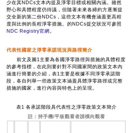
少在其NDCs文本內提及淨零目標或相關內涵。雖然
野心和具體程度仍待議，但隨著未來各締約方逐漸提
交全新的第二份NDCs，這些文本有機會涵蓋更高程
度與比例的長程淨零措施。的NDCs提交狀況可參照
NDC Registry官網
。
代表性國家之淨零承諾現況與路徑簡介
前文及圖1主要為各國淨零路徑與措施的具體程度
的參考指標，在此則要針對不同國家間的政策文本內
涵進行簡要的介紹，表1主要是根據不同淨零承諾階
段，各自列舉一些政策文本涵蓋具體淨零路徑或完整
措施的國家，進行內容與特色上的呈現。
表1 各承諾階段具代表性之淨零政策文本簡介
註：持手機/平板觀看者請橫向觀看