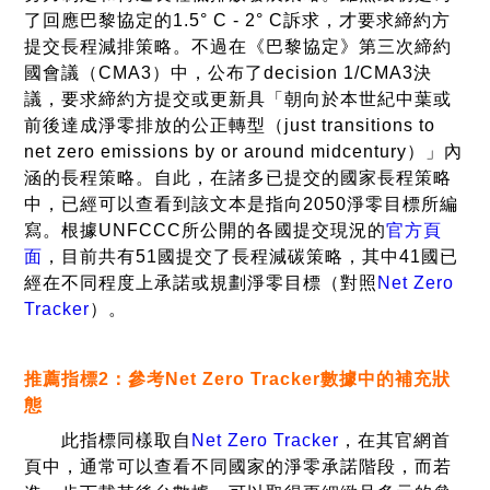
了回應巴黎協定的1.5° C - 2° C訴求，才要求締約方
提交長程減排策略。不過在《巴黎協定》第三次締約
國會議（CMA3）中，公布了decision 1/CMA3決
議，要求締約方提交或更新具「朝向於本世紀中葉或
前後達成淨零排放的公正轉型（just transitions to
net zero emissions by or around midcentury）」內
涵的長程策略。自此，在諸多已提交的國家長程策略
中，已經可以查看到該文本是指向2050淨零目標所編
寫。根據UNFCCC所公開的各國提交現況的
官方頁
面
，目前共有51國提交了長程減碳策略，其中41國已
經在不同程度上承諾或規劃淨零目標（對照
Net Zero
Tracker
）。
推薦指標
2
：參考
Net Zero Tracker
數據中的補充狀
態
此指標同樣取自
Net Zero Tracker
，在其官網首
頁中，通常可以查看不同國家的淨零承諾階段，而若