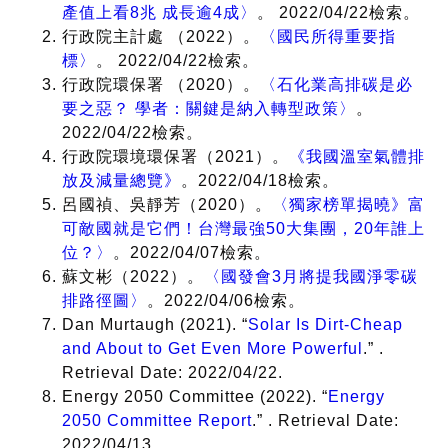
產值上看8兆 成長逾4成〉
。 2022/04/22檢索。
行政院主計處 （2022）。
〈國民所得重要指
標〉
。 2022/04/22檢索。
行政院環保署 （2020）。
〈石化業高排碳是必
要之惡？ 學者：關鍵是納入轉型政策〉
。
2022/04/22檢索。
行政院環境環保署（2021）。
《我國溫室氣體排
放及減量總覽》
。2022/04/18檢索。
呂國禎、吳靜芳（2020）。
〈獨家榜單揭曉》富
可敵國就是它們！台灣最強50大集團，20年誰上
位？〉
。2022/04/07檢索。
蘇文彬（2022）。
〈國發會3月將提我國淨零碳
排路徑圖〉
。2022/04/06檢索。
Dan Murtaugh (2021). “
Solar Is Dirt-Cheap
and About to Get Even More Powerful
.” .
Retrieval Date: 2022/04/22.
Energy 2050 Committee (2022). “
Energy
2050 Committee Report
.” . Retrieval Date:
2022/04/13.