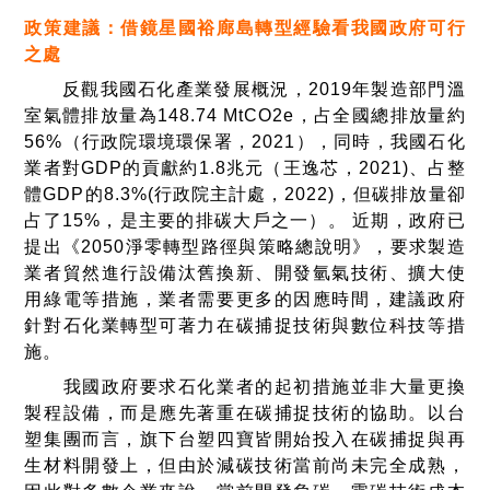
政策建議：借鏡星國裕廊島轉型經驗看我國政府可行
之處
反觀我國石化產業發展概況，2019年製造部門溫
室氣體排放量為148.74 MtCO2e，占全國總排放量約
56%（行政院環境環保署，2021），同時，我國石化
業者對GDP的貢獻約1.8兆元（王逸芯，2021)、占整
體GDP的8.3%(行政院主計處，2022)，但碳排放量卻
占了15%，是主要的排碳大戶之一）。
近期，政府已
提出《2050淨零轉型路徑與策略總說明》，要求製造
業者貿然進行設備汰舊換新、開發氫氣技術、擴大使
用綠電等措施，業者需要更多的因應時間，建議政府
針對石化業轉型可著力在碳捕捉技術與數位科技等措
施。
我國政府要求石化業者的起初措施並非大量更換
製程設備，而是應先著重在碳捕捉技術的協助。以台
塑集團而言，旗下台塑四寶皆開始投入在碳捕捉與再
生材料開發上，但由於減碳技術當前尚未完全成熟，