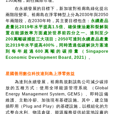
150萬桶，銷往國際市場。
在永續發展的目標下，新加坡對裕廊島綠化提出
兩階段變革。裕廊島在淨零轉型上分為2030年與2050
年兩階段，在2030年時，其主要目標包含：
永續產品
產量比2019年水平提高1.5倍、確保煉油廠和裂解裝
置在能源效率方面處於世界前四分之一、達到至少
200萬噸碳捕捉三大項目；2050可達到永續產品產量
比2019年水平提高400%，同時透過低碳解決方案達
到每年超過600萬噸的碳排量（Singapore
Economic Development Board, 2021）
。
星國善用數位科技達到島上淨零效益
為達到永續發展，裕廊島規劃該島公司減少碳排
放的五種方式：使用全球能源管理系統 （Global
Energy Management System, GEMS）、即時設備
維護、主動冷卻、加強現有基礎設施。其中，建立隨
插即用（Plug and Play）的基礎設施，以模組化的方
式整合水利、物流倉儲、能源服務提供給當地設廠的