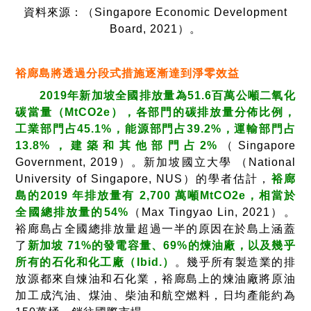
資料來源：（Singapore Economic Development
Board, 2021）。
裕廊島將透過分段式措施逐漸達到淨零效益
2019年新加坡全國排放量為51.6百萬公噸二氧化
碳當量（MtCO2e），各部門的碳排放量分佈比例，
工業部門占45.1%，能源部門占39.2%，運輸部門占
13.8%，建築和其他部門占2%
（Singapore
Government, 2019）。新加坡國立大學 （National
University of Singapore, NUS）的學者估計，
裕廊
島的2019 年排放量有 2,700 萬噸MtCO2e，相當於
全國總排放量的54%
（Max Tingyao Lin, 2021）。
裕廊島占全國總排放量超過一半的原因在於島上涵蓋
了
新加坡 71%的發電容量、69%的煉油廠，以及幾乎
所有的石化和化工廠（Ibid.）
。幾乎所有製造業的排
放源都來自煉油和石化業，裕廊島上的煉油廠將原油
加工成汽油、煤油、柴油和航空燃料，日均產能約為