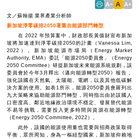
A
text_decrease
text_increase
文／蘇翰揚 業界產業分析師
新加坡淨零碳排
2050
著重在能源部門轉型
在 2022 年預算案中，財政部長黃循財宣布新加
坡將加速達到淨零碳排2050的計畫（Vanessa Lim,
2022）。新加坡能源市場局（Energy Market
Authority, EMA）委託「能源2050委員會」（Energy
2050 Committee）研提新加坡未來能源系統規劃，該
委員會於今年3月釋出《邁向能源轉型2050》報告，
強化該國在天然氣、太陽能、電網，以及其他低碳解
決方案的使用。如表1所示，能源2050委員會羅列出
九大策略來協助能源部門轉型，同時指出由於該國人
口密度高、鄰近地緣政治環境不穩定、發展替代能源
不易等挑戰，需要投入更多時間與資源在能源轉型
（Energy 2050 Committee, 2022）。
此外，該國的能源使用量也需要與招商政策取得
平衡，眾所周知，身為一樞紐型國家，新加坡仰賴地