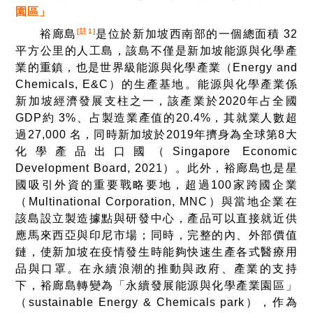
園區」
[註1]
裕廊島
是位於新加坡西南部的一個總面積 32
平方公里的人工島，該島不僅是新加坡能源與化學產
業的重鎮，也是世界級能源與化學產業（Energy and
Chemicals, E&C）的生產基地。能源與化學產業係
新加坡經濟發展支柱之一，該產業於2020年占全國
GDP約 3%、占製造業產值的20.4%，其就業人數超
過27,000 名，同時新加坡於2019年擠身為全球第8大
化學產品出口國（Singapore Economic
Development Board, 2021）。此外，裕廊島也是星
國吸引外資的重要戰略要地，超過100家跨國企業
（Multinational Corporation, MNC）與當地企業在
該島設立製造據點與研發中心，產品可以直接就近供
應馬來西亞與印尼市場；同時，完整的內、外部價值
鏈，使新加坡在疫情發生時能夠快速生產各式醫療用
品與口罩。在永續浪潮的推動與政府、產業的支持
下，裕廊島轉變為「永續發展能源與化學產業園區」
（sustainable Energy & Chemicals park），作為