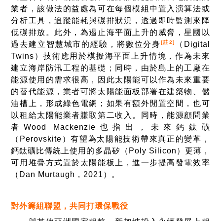
業者，該做法的益處為可在每個模組中置入演算法或
分析工具，追蹤能耗與碳排狀況，透過即時監測來降
低碳排放。此外，為遏止海平面上升的威脅，星國以
[註2]
過去建立智慧城市的經驗，將數位分身
（Digital
Twins）技術應用於模擬海平面上升情境，作為未來
建立海岸防汛工程的基礎；同時，由於島上的工廠在
能源使用的需求很高，因此太陽能可以作為未來重要
的替代能源，業者可將太陽能面板部署在建築物、儲
油槽上，形成綠色電網；如果有額外閒置空間，也可
以租給太陽能業者賺取第二收入。同時，能源顧問業
者Wood Mackenzie也指出，未來鈣鈦礦
（Perovskite）有望為太陽能技術帶來真正的變革，
鈣鈦礦比傳統上使用的多晶矽（Poly Silicon）更薄，
可用堆疊方式置於太陽能板上，進一步提高發電效率
（Dan Murtaugh，2021）。
對外籌組聯盟，共同打環保戰役