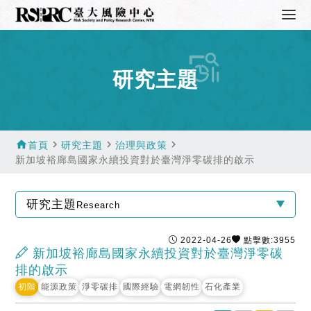
研究主題
home
navigate_next
navigate_next
navigate_next
首頁
研究主題
治理與政策
新加坡裕廊島國家永續投資對於臺灣淨零碳排的啟示
研究主題
Research
2022-04-26
點擊數:3955
新加坡裕廊島國家永續投資對於臺灣淨零碳
排的啟示
初階
能源政策
淨零碳排
國際經驗
電網韌性
石化產業