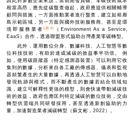
因此對多數企業來說，當前開發負碳、零碳技術成本
相當高昂，應先從碳盤查做起，政府應提供相關輔導
顧問與措施，一方面推動業者進行盤查，建立如裕廊
島示範區域，另一方面與國外技術服務商、甚至是環
[註3]
境即服務業者
（Environment As a Service,
EaaS）合作，透過聯盟形式協助台灣產業零碳轉型。
此外，運用數位分身、數據科技、人工智慧等數
位科技技術，有助於達成減碳的效益事半功倍。
例
如，使用碳跟蹤器（特定感測器裝置）可以利用它收
集到的數據，分析來自各工廠的傳感器、儀表和監視
器頻繁產生的大量數據，再透過人工智慧可以自動地
發現軌跡與模式，而不斷產生的數據若結合領域知
識，建立可解釋性更強的模型，則會快速帶動減碳技
術的效益，政府也應匡列特定減碳的數位技術，交由
轉型供需端共同研發採用，甚至透過新創協助的力
量，加速製造業者減碳轉型（蘇文彬，2022）。