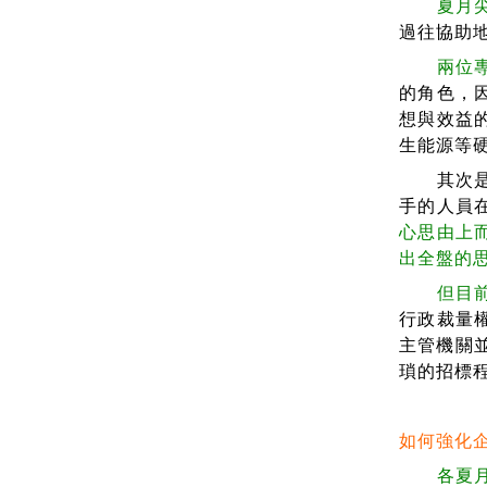
夏月
過往協助
兩位
的角色，
想與效益
生能源等
其次
手的人員
心思由上
出全盤的
但目
行政裁量
主管機關
瑣的招標
如何強化
各夏