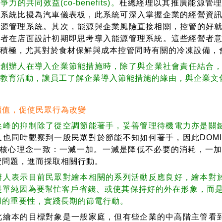
力的共同效益(co-benefits)。
杜總經理以其推廣能源管
理系統比擬為汽車儀表板，此系統可深入掌握企業的經營資
能源管理系統。其次，能源與企業風險直接相關，控管的好
業者在店面設計初期即思考導入能源管理系統。這些經營者
為積極，尤其對於食材保鮮與成本控管同時有關的冷凍設備，
胡創辦人在導入企業節能措施時，除了與企業社會責任結合
的教育活動，讓員工了解企業導入節能措施的緣由，與企業文
價值，促使民眾行為改變
尖峰的抑制除了從空調節能著手，妥善管理待機電力亦是關
人也同時觀察到一般民眾對於節能不知如何著手，因此DOM
I的核心理念一致：一減一加。一減是降低不必要的消耗，一
費問題，進而採取相關行動。
辦人表示目前民眾對繪本相關的系列活動反應良好，繪本對於
是單純因為要幫忙客戶省錢、或使其保持好的外在形象，而
用的重要性，實踐長期的節電行動。
本的目標對象是一般家庭，但有些企業的中高階主管看到繪