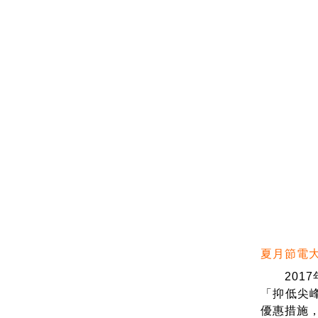
夏月節電
2017
「抑低尖
優惠措施