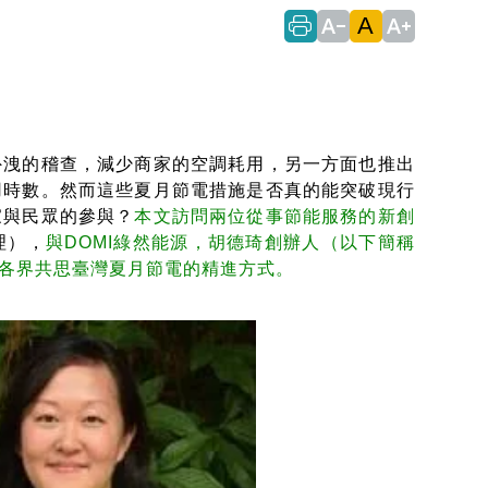
A
text_decrease
text_increase
洩的稽查，減少商家的空調耗用，另一方面也推出
用時數。然而這些夏月節電措施是否真的能突破現行
家與民眾的參與？
本文訪問兩位從事節能服務的新創
理），
與DOMI綠然能源，胡德琦創辦人（以下簡稱
各界共思臺灣夏月節電的精進方式。