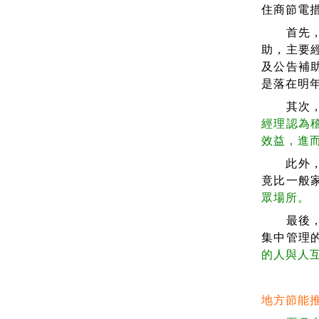
住商節電
首先，目
助，主要
及公告補
是落在明
其次，已
經理認為
效益，進
此外，20
竟比一般
眾場所。
最後，酷
集中管理
的人與人
地方節能