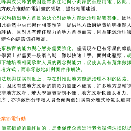
尖峰與次尖峰的成因是眾多住宅與小商家的低壓用電，因此
地方政府推動節電計畫的經驗，提出相關建議。
專家均指出地方首長的決心對於地方能源治理影響甚鉅。
因
因此雖然中央已撥付相關預算，提供地方政府經費約聘相關
的評估。且對具有連任壓力的地方首長而言，同為能源治理
硬體性的建設偏好較高。
是
事務官的能力與心態亦需要強化。
儘管現在已有零星的綠
在學習上都需要一段磨合期，難以快速上手。面對此瓶頸，
而下地培養相關承辦人員的觀念與能力，促使其具有蒐集數
思考方式，而非零散地針對案件作解決。
前法規與採購制度上，存在對推動地方能源治理不利的因素
權，因此有些地方政府的罰款力道並不確實，許多地方是輔
並非地方政府，若大學節能管制不佳，地方政府也難以著力。
程序，亦導致部分學校人員會傾向個別購買分離式冷氣以避開
企業節電行動
月節電措施的最終目的，是要促使企業進行老舊設備汰換以