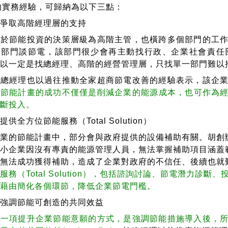
的實務經驗，可歸納為以下三點：
）爭取高階經理層的支持
節能投資的決策層級為高階主管，也橫跨多個部門的工作
務部門談節電，該部門很少會再主動找行政、企業社會責任
所以一定是找總經理、高階的經營管理層，只找單一部門難以
經理也以過往推動全家超商節電改善的經驗表示，該企業
而
節能計畫的成功不僅僅是削減企業的能源成本，也可作為
不斷投入。
供全方位節能服務（Total Solution）
的節能計畫中，部分會與政府提供的設備補助有關。胡創辦
中小企業因沒有專責的能源管理人員，無法掌握補助項目涵蓋
實無法成功獲得補助，造成了企業對政府的不信任、後續也就
服務（Total Solution），包括諮詢討論、節電潛力
。藉由簡化各個環節，降低企業節電門檻。
）強調節能可創造的共同效益
項提升企業節能意願的方式，是強調節能措施導入後，所