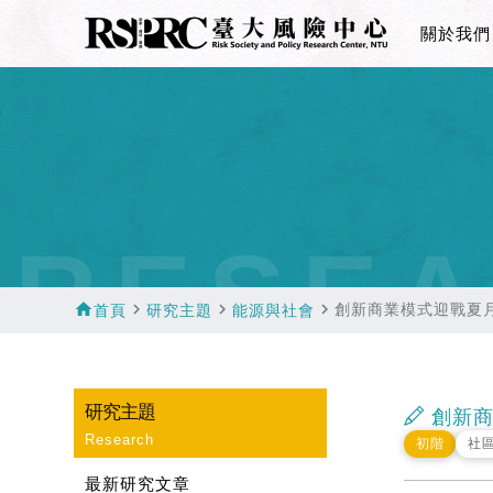
關於我們
RESEA
home
navigate_next
navigate_next
navigate_next
創新商業模式迎戰夏
首頁
研究主題
能源與社會
研究主題
創新商
Research
初階
社
最新研究文章