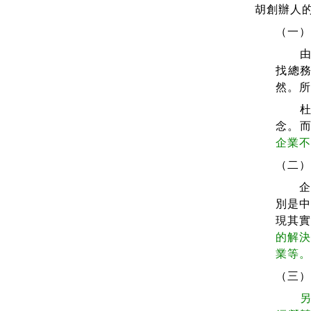
胡創辦人
（一
由於
找總
然。
杜總
念。
企業
（二）提
企業
別是
現其
的解決
業等
（三
另一