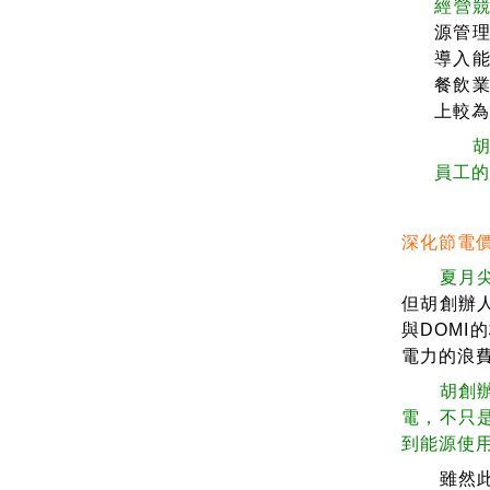
經營競爭
源管
導入
餐飲
上較
員工
深化節電
夏月
但胡創辦
與DOM
電力的浪
胡創
電，不只
到能源使
雖然此繪