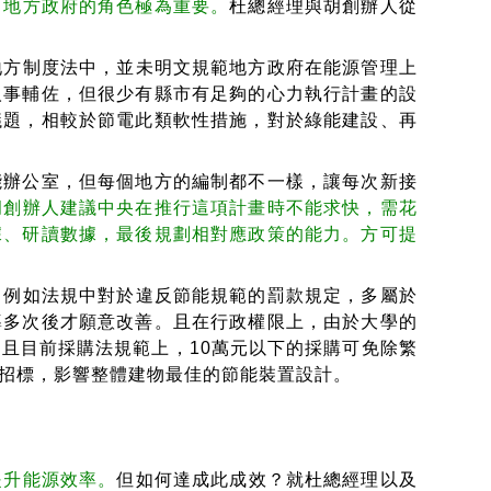
，地方政府的角色極為重要。
杜總經理與胡創辦人從
地方制度法中，並未明文規範地方政府在能源管理上
人事輔佐，但很少有縣市有足夠的心力執行計畫的設
議題，相較於節電此類軟性措施，對於綠能建設、再
能辦公室，但每個地方的編制都不一樣，讓每次新接
胡創辦人建議中央在推行這項計畫時不能求快，需花
據、研讀數據，最後規劃相對應政策的能力。方可提
。
例如法規中對於違反節能規範的罰款規定，多屬於
導多次後才願意改善。且在行政權限上，由於大學的
且目前採購法規範上，10萬元以下的採購可免除繁
招標，影響整體建物最佳的節能裝置設計。
提升能源效率。
但如何達成此成效？就杜總經理以及