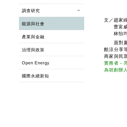
keyboard_arrow_down
調查研究
文／趙家緯
能源與社會
曹富威 
林怡均 
產業與金融
面對夏日
酷涼分享
治理與政策
商家與民
Open Energy
實務者－
為胡創辦
國際永續新知