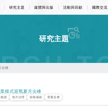
研究主題
媒體與出版
活動與回顧
國際交流
研究主題
RCH T
月尖峰
業模式迎戰夏月尖峰
區能源
地方治理
節能減碳
需量反應