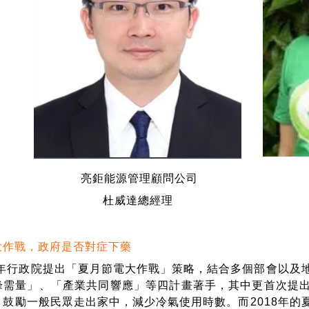
亮鉅能源管理顧問公司
杜威達總經理
大作戰，政府是否對症下藥
年行政院提出「夏月節電大作戰」策略，結合多個部會以及
峰需量」、「產業共同響應」等四計畫著手，其中更首次提
，鼓勵一般民眾走出家中，減少冷氣使用時數。而2018年