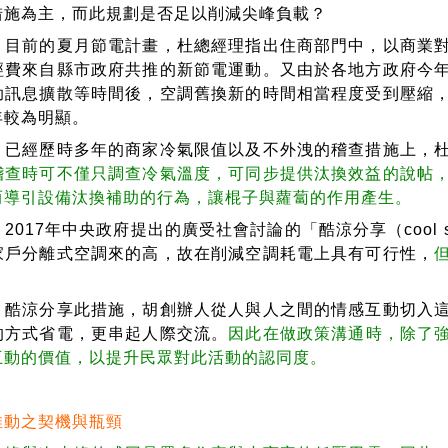
措施為主，而此規劃是否足以削減尖峰負載？
前的夏月節電計畫，杜總經理指出住商部門中，以商業對
經費來自縣市政府共推的新節電運動。又由於各地方政府今
助訊息擴散等時間後，空調舊換新的時間相當程度受到壓縮
年較為明顯。
經歷時多年的商家冷氣限值以及不外洩的稽查措施上，杜
稽查時可不僅只調查冷氣溫度，可同步提供汰換效益的說帖
而導引設備汰換補助的行為，讓棍子與蘿蔔的作用產生。
17年中央政府提出的廣受社會討論的「酷涼分享（cool s
家戶分離式空調來的高，故在削減空調耗電上具有可行性，
涼分享此措施，胡創辦人從人與人之間的情感互動切入這
的方式省電，更串起人際交流。
因此在做政策溝通時，除了
互動的價值，以提升民眾對此活動的認同度。
推動之契機與瓶頸