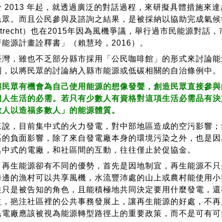
2013 年起，就透過廣泛的對話過程，來研擬具體措施來
民眾。而且公民參與及諮詢之結果，是被採納以協助完成氣候行
trecht）也在2015年因為風機爭議，舉行過市民能源對
能源計畫詮釋書」（賴慧玲，2016）。
，雖也不乏部分縣市採用「公民咖啡館」的形式來討論能
制，以將民眾的討論納入縣市能源或低碳相關的自治條例中。
眾有機會為自己使用能源的想像發聲，創造民眾直接參與
個人生活的必需。若只有少數人有資格對這項生活必需品有決
數人以造福多數人」的能源體質。
，目前集中式的火力發電，對中部地區造成的空污影響；
區的負面影響，除了來自發電廠本身的環境污染之外，也是因
集中式的電廠，和社區間的互動，往往僅止於促協金。
生能源卻有不同的優勢，首先是因地制宜，再生能源不只
海邊的漁村可以共享風機，水流豐沛處的山上或農村能使用小
往只是被告知的角色，且能積極地共同決定要用什麼發電，還
益，挹注社區裡的公共事務發展上，讓再生能源的好處，不再
民電廠應該被視為能源轉型路徑上的重要政策，而不是可有可