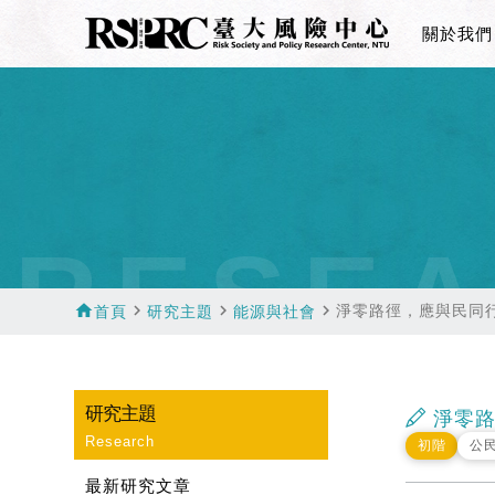
關於我們
RESEA
home
navigate_next
navigate_next
navigate_next
淨零路徑，應與民同
首頁
研究主題
能源與社會
研究主題
淨零路
Research
初階
公
最新研究文章