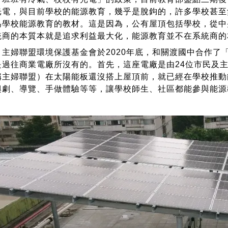
光電，與目前學校的能源教育，幾乎是脫鉤的，許多學校甚至
為學校能源教育的教材。這是因為，公有屋頂包括學校，從中
統商的本質本就是追求利益最大化，能源教育並不在系統商的
婦聯盟環境保護基金會於2020年底，和關渡國中合作了
是過往商業電廠所沒有的。首先，這座電廠是由24位市民及
稱主婦聯盟）在太陽能板還沒搭上屋頂前，就已經在學校推動
興劇、導覽、手做體驗等等，讓學校師生、社區都能參與能源