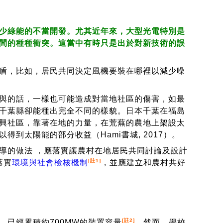
少綠能的不當開發。尤其近年來，大型光電特別是
間的種種衝突。這當中有時只是出於對新技術的誤
盾，比如，居民共同決定風機要裝在哪裡以減少噪
與的話，一樣也可能造成對當地社區的傷害，如最
千葉縣卻能種出完全不同的樣貌。日本千葉在福島
興社區，靠著在地的力量，在荒蕪的農地上架設太
到太陽能的部分收益（Hami書城, 2017）。
導的做法
，應落實讓農村在地居民共同討論及設計
[註1]
落實
環境與社會檢核機制
，並應建立和農村共好
[註2]
已經累積約700MW的裝置容量
。然而，學校