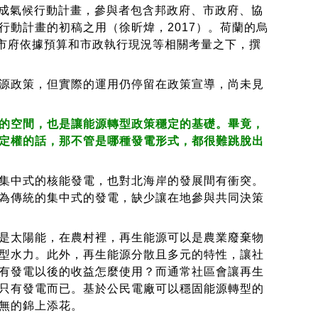
達成氣候行動計畫，參與者包含邦政府、市政府、協
動計畫的初稿之用（徐昕煒，2017）。荷蘭的烏
話，市府依據預算和市政執行現況等相關考量之下，撰
源政策，但實際的運用仍停留在政策宣導，尚未見
的空間，也是讓能源轉型政策穩定的基礎。畢竟，
定權的話，那不管是哪種發電形式，都很難跳脫出
集中式的核能發電，也對北海岸的發展間有衝突。
為傳統的集中式的發電，缺少讓在地參與共同決策
是太陽能，在農村裡，再生能源可以是農業廢棄物
型水力。此外，再生能源分散且多元的特性，讓社
有發電以後的收益怎麼使用？而通常社區會讓再生
只有發電而已。基於公民電廠可以穩固能源轉型的
無的錦上添花。