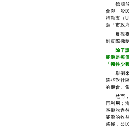
德國於 
會與一般
特勒支（U
寫「市政府
反觀臺灣
到實際機
除了讓民
能源是每
「犧牲少
舉例來說
這些對社
的機會。
然而，再
再利用；
區擺脫過
能源的收
路徑，公