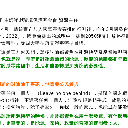
萍 主婦聯盟環境保護基金會 資深主任
月，總統宣布加入國際淨零碳排的行列後，今年3月國發會也
，2022）。國發會提出的說明中，提到2050淨零排放路
社會轉型」等四大轉型落實淨零轉型目標。
是官方或民間，眾多討論都聚焦在能源轉型及產業轉型兩
，也就是說，即使是討論最熱烈的能源，影響的範圍都和每個
探討淨零路徑中，生活和能源轉型所扮演的必要性。
議題的討論除了專家，也需要公民參與
一個人」（Leave no one behind），是聯合國永續發展目標（S
）的核心精神。不遺落任何一個人，消除歧視是起手式，成熟
型；換句話說，除了專家外，你我一般的庶民，也能成為能源
論能源轉型的時候，常常都聚焦在用什麼發電、有什麼新
但，更重要的，是能源、技術、政策的背後的使用者：人。