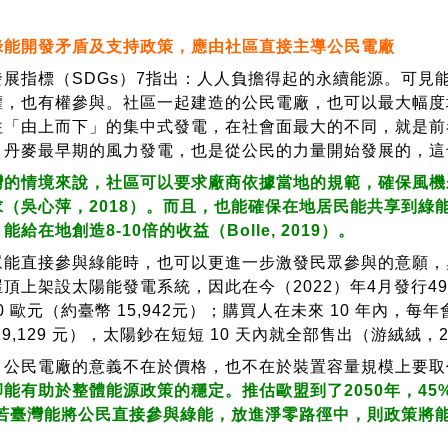
綠能開發矛盾及支持政策，應由社區直接主導公民電廠
指標（SDGs）7指出：人人負擔得起的永續能源。可見
權，也有權參與。社區一起建造的公民電廠，也可以最大幅度
往「由上而下」的集中式發電，在社會面最大的不同，就是前
。丹麥最早期的風力發電，也是從公民的力量開始發展的，這
灣的情境來說，社區可以要求廠商依據當地的規範，確保風機
求（吳心萍，2018）。而且，也能確保在地居民能共享到綠
能給在地創造8-10倍的收益
（Bolle, 2019）。
直接參與綠能時，也可以更進一步激發民眾參與的意願，奧地利
頂上架設太陽能發電系統，因此在今（2022）年4月發行499 
00 歐元（約臺幣 15,942元）；購買人在未來 10 年內，每年
19,129 元），太陽鈔在短短 10 天內就全部售出（游絨絨，2
民電廠的意義不在於價格，也不在於裝置容量規模上要取
能有助於整體能源政策的穩定。推估歐盟到了2050年，45%
），若臺灣能將公民直接參與綠能，放進淨零路徑中，則政策將