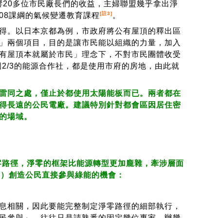
不影響20多位市民廠長們的收益，主婦聯盟幾乎拿出淨
[註3]
108課綱的氣候變遷教育課程
。
得。以日本京都為例，市政府將公有屋頂的釋出區
」兩個項目，目的是讓市民能以組織的力量，加入
有屋頂本就屬於市民」理念下，不對市民團體收受
國2/3的能源合作社，都是使用市府的房地，由此就
雷同之處，僅止於都使用太陽能板而已。兩者都在
得長遠的公民電廠。建議特別針對都會區因居住密
的場域。
零路徑，淨零的框架比能源轉型更加龐雜，牽涉層面
2）創造公民直接參與綠能的機會：
息相關，因此要能完整制定淨零路徑的細部執行，
民參與」，往往只是請熟悉的固定幾位專家，辦幾