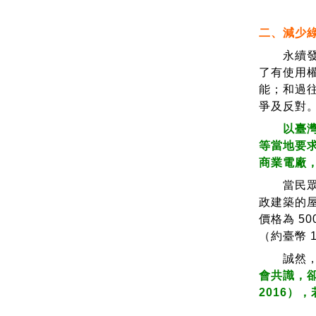
二、減少
永續發展
了有使用
能；和過
爭及反對
以臺
等當地要
商業電廠，
當民眾能
政建築的屋
價格為 5
（約臺幣 
誠然，公
會共識，卻
2016