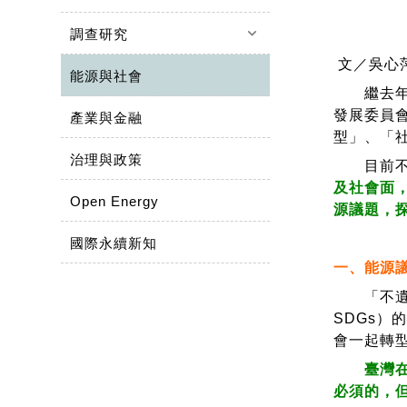
keyboard_arrow_down
調查研究
文／吳心
能源與社會
繼去年4
發展委員會
產業與金融
型」、「
治理與政策
目前不論
及社會面
Open Energy
源議題，
國際永續新知
一、能源
「不遺落任何
SDGs
會一起轉
臺灣在討
必須的，