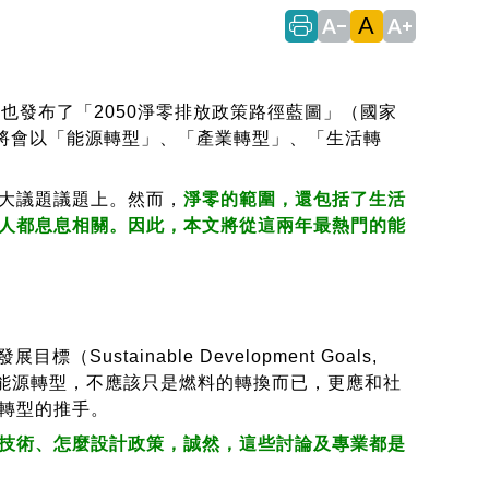
A
text_decrease
text_increase
發布了「2050淨零排放政策路徑藍圖」（國家
徑將會以「能源轉型」、「產業轉型」、「生活轉
大議題議題上。然而，
淨零的範圍，還包括了生活
人都息息相關。因此，本文將從這兩年最熱門的能
ustainable Development Goals,
的能源轉型，不應該只是燃料的轉換而已，更應和社
轉型的推手。
技術、怎麼設計政策，誠然，這些討論及專業都是