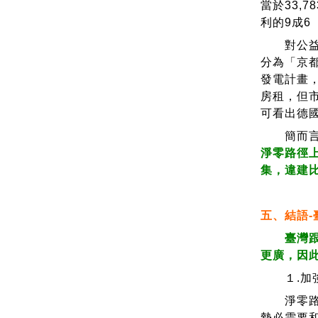
當於33,
利的9成6
對公益團
分為「京
發電計畫
房租，但市
可看出德國
簡而言
淨零路徑
集，違建
五、結語
-
臺灣跟
更廣，因
１.加強
淨零路徑
勢必需要