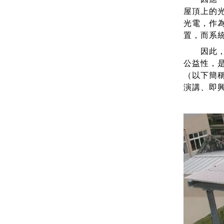
屋頂上的
光電，作
置，而系
因此，主
公益性，
（以下簡
演講、即