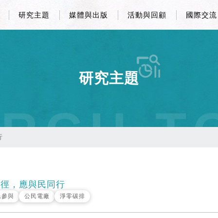
研究主題
媒體與出版
活動與回顧
國際交流
研究主題
RCH T
行
徑，應與民同行
民參與
公民電廠
淨零碳排