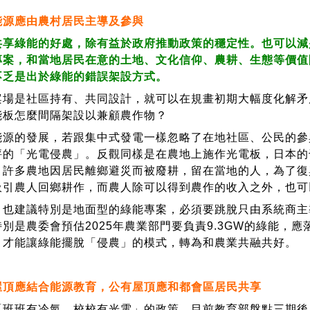
能源應由農村居民主導及參與
共享綠能的好處，除有益於政府推動政策的穩定性。也可以減
專案，和當地居民在意的土地、文化信仰、農耕、生態等價值
不乏是出於綠能的錯誤架設方式。
是社區持有、共同設計，就可以在規畫初期大幅度化解矛
能板怎麼間隔架設以兼顧農作物？
的發展，若跟集中式發電一樣忽略了在地社區、公民的參
評的「光電侵農」。反觀同樣是在農地上施作光電板，日本的
，許多農地因居民離鄉避災而被廢耕，留在當地的人，為了復
引農人回鄉耕作，而農人除可以得到農作的收入之外，也可以得
建議特別是地面型的綠能專案，必須要跳脫只由系統商主
別是農委會預估2025年農業部門要負責9.3GW的綠能，應
，才能讓綠能擺脫「侵農」的模式，轉為和農業共融共好。
屋頂應結合能源教育，公有屋頂應和都會區居民共享
班有冷氣、校校有光電」的政策，目前教育部盤點三期後，