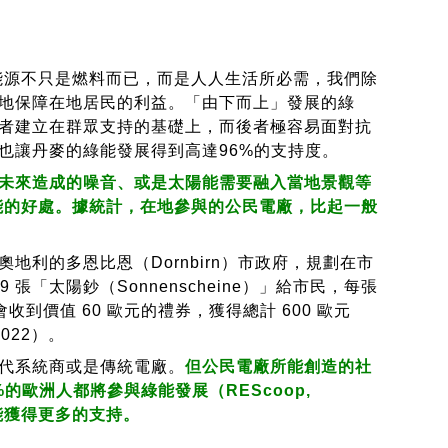
能源不只是燃料而已，而是人人生活所必需，我們除
地保障在地居民的利益。「由下而上」發展的綠
者建立在群眾支持的基礎上，而後者極容易面對抗
也讓丹麥的綠能發展得到高達96%的支持度。
未來造成的噪音、或是太陽能需要融入當地景觀等
能的好處。據統計，在地參與的公民電廠，比起一般
的多恩比恩（Dornbirn）市政府，規劃在市
張「太陽鈔（Sonnenscheine）」給市民，每張
會收到價值 60 歐元的禮券，獲得總計 600 歐元
022）。
代系統商或是傳統電廠。
但公民電廠所能創造的社
的歐洲人都將參與綠能發展（REScoop,
能獲得更多的支持。