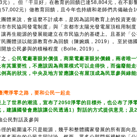
783元）。但「干豆好」在教育的回饋已達58,804元，在
（57,002元）做教育回饋，且今年也持續和老師們共備融合
體來說，會這麼不計成本，是因為認同教育上的投資更值
都市市民協同發電制度」與「京都市太陽光發電屋頂租用制度
，讓再生能源的發展能建立在市民協力的基礎上。且基於「公
民團體須以能源教育作為回饋（陳婉娥，2019）。至於德
開放公民參與的積極程度（Bolle, 2019）。
之，
公民電廠著眼於價值，商業電廠著眼於價錢，兩者唯一
上有其重要性，不應該因為商業模式可以走得快，而偏廢能走
比例高的狀況，中央及地方皆應讓公有屋頂成為民眾參與綠能
臺灣淨零之路，要和公民一起走
上了世界的潮流，宣布了2050淨零的目標外，也公布了淨
此，建議國發會應該讓公民透過1）對話的方式提供意見；及
公民對話及參與
的範圍遠不只是能源，幾乎和整體國家發展的所有面向息
和更多面向的公民共同討論。然而，眾多公部門所裡解的「公