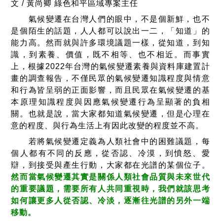
文 / 黃尚卿 綠色和平區域專案主任
氣候變遷在台灣人們的眼中，不是個新鮮，也不
是個陌生的話題，人人都可以說出一二，「知道」的
能力高。然而就與許多環境議題一樣，從知道，到知
識，到素養、價值，既不相等、也不相近。而事實
上，根據2022年台灣的氣候變遷素養與資料庫建置計
畫的調查報告，不僅民眾的氣候變遷知識程度與情意
和行為皆呈弱的正面影響，而且民眾在氣候變遷的基
本原理知識程度與因應氣候變遷行為呈顯著的負相
關。也就是說，當大家都知道氣候變遷，但是心理在
意的程度、與行為生活上有因此改變的程度並不高。
若將氣候變遷定義為人類社會中的困難議題，每
個人都有不同的反應，從否認、冷漠，到憤怒、愛
辯，到接受與產生行動，大家都在光譜的某個位子。
然而當氣候變遷其實是關係人類社會品質與未來世代
的重要議題，需要所有人共同重視時，我們就該思考
如何讓更多人從否認、冷淡，逐漸往光譜的另外一端
移動。