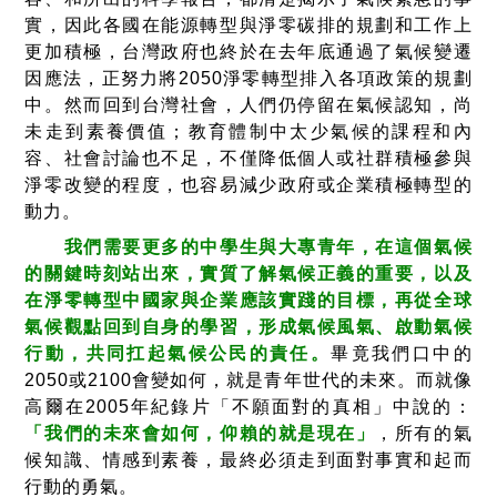
實，因此各國在能源轉型與淨零碳排的規劃和工作上
更加積極，台灣政府也終於在去年底通過了氣候變遷
因應法，正努力將2050淨零轉型排入各項政策的規劃
中。然而回到台灣社會，人們仍停留在氣候認知，尚
未走到素養價值；教育體制中太少氣候的課程和內
容、社會討論也不足，不僅降低個人或社群積極參與
淨零改變的程度，也容易減少政府或企業積極轉型的
動力。
我們需要更多的中學生與大專青年，在這個氣候
的關鍵時刻站出來，實質了解氣候正義的重要，以及
在淨零轉型中國家與企業應該實踐的目標，再從全球
氣候觀點回到自身的學習，形成氣候風氣、啟動氣候
行動，共同扛起氣候公民的責任。
畢竟我們口中的
2050或2100會變如何，就是青年世代的未來。而就像
高爾在2005年紀錄片「不願面對的真相」中說的：
「我們的未來會如何，仰賴的就是現在」
，所有的氣
候知識、情感到素養，最終必須走到面對事實和起而
行動的勇氣。