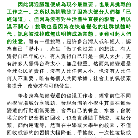
因此溝通議題便成為現今最重要，也最具挑戰的
工作之一。之所以為挑戰除了因為大部分人們都「已
經知道」、但因為沒有對生活產生直接的影響，所以
漠不關心；挑戰也是因為在快速變化的社群媒體時
代，訊息被洗掉或無法明辨成為常態，更難引起人們
的注意。
還有一種挑戰，是許多台灣人或年輕人，認
為自己「渺小」，產生「做了也沒差」的想法。有人
覺得自己年紀小、有人覺得自己只是一個人太少，更
有許多人覺得台灣太小，無足輕重。然而氣候變遷是
全球公民的責任，沒有人比任何人小、也沒有人比任
何人不重要，唯有每個人共同承擔，社會上的氣候素
養提升，改變才有可能發生。
筆者身為氣候變遷的倡議工作者，經常前往不同
的學習場域分享議題。發現台灣的小學生其實在氣候
變遷的行動相當完整，會帶自己的餐盒、水壺，會將
喝完的牛奶盒摺好回收，也會實踐隨手關燈、垃圾分
類、節約用電等。然而在中學或大學生的校園，不僅
回收或節約的習慣大幅降低，手搖飲、一次性垃圾或