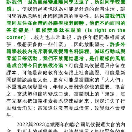
訴我們「因為氣候變遷離同學太遠了，所以同學較無
感」。
使我們起初也以為可能是舒適的台灣生活，讓
同學容易忽略到此國際議題的重要性。結果
當我們訪
問同居住在台灣的外籍學校老師時，他們不約而同的
答案卻是「氣候變遷就在眼前（is right on the
corner）
，校方也非常重視，許多年輕同學相當緊
張，很想要多做一些什麼」，因此放眼望去，
許多外
籍學校校內充斥著氣候變遷各科課程、減碳行動或與
零塑日等活動，我們不禁開始思考，是什麼樣的風氣
造成台灣今日的氣候冷漠？
可能是氣候變遷只停留在
課本、可能是家庭教育沒有跟上社會議題、可能是新
聞媒體談論度太低，更有可能是當國家的「大人們」
不重視氣候變遷時，年輕人更難覺察他的重要。換言
之，當減塑和節約變成口號、當體制上的「規定」沒
有完整地把知識和素養系統連結起來，規定消失了行
動就會消失；當知道並沒有養成價值，改變就不會發
生。
2022與2023連續兩年的聯合國氣候變遷大會的內
容、和所出的科學報告，都清楚揭示了氣候緊急的事