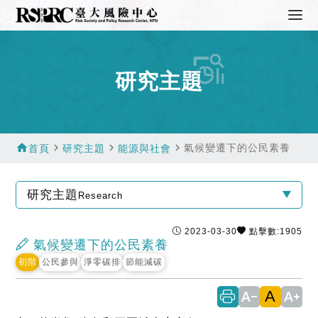
研究主題
home
navigate_next
navigate_next
navigate_next
氣候變遷下的公民素養
首頁
研究主題
能源與社會
研究主題
Research
2023-03-30
點擊數:1905
氣候變遷下的公民素養
初階
公民參與
淨零碳排
節能減碳
A
text_decrease
text_increase