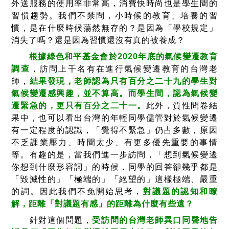
外送服務的使用率非常高，消費快時尚也是學生間的
習慣趨勢。我們不禁問，小時候的教育、培養的習
慣，是在什麼時候蕩然無存的？是因為「學校規定」
消失了嗎？還是因為習慣還沒有真的被養成？
根據綠色和平基金會於2020年底的氣候變遷教育
調查
，訪問上千名有在進行氣候變遷教育的台灣老
師，
結果發現，老師認為只有百分之二十九的學生對
氣候變遷感興趣，並不算高。而學生間，認為氣候變
遷緊急的，更只有百分之二十一。
此外，質性問卷結
果中，也可以看出台灣的年輕同學儘管對於氣候變遷
有一定程度的認識，「覺得不緊急」仍占多數，原因
不乏課業壓力、時間太少、有更多優先重要的事情
等。有趣的是，當我們進一步訪問，「想到氣候變遷
你想到什麼形容詞」的時候，同學的回答卻幾乎都是
「毀滅性的」「極端的」「絕望的」這樣極端、嚴重
的詞。因此我們不免開始思考，
對議題的認知和瞭
解，距離「對議題有感」的距離為什麼有些遠？
針對這個問題，
受訪問的台灣老師異口同聲地告