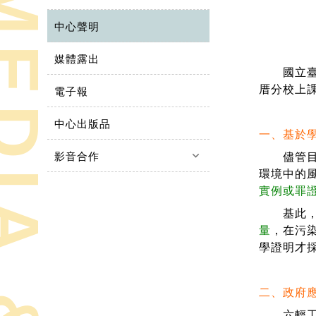
中心聲明
媒體露出
國立臺灣
厝分校上
電子報
中心出版品
一、基於
keyboard_arrow_down
影音合作
儘管目前
環境中的
實例或罪
基此，
量
，在污
學證明才
二、政府
六輕工業