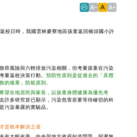
A
text_decrease
text_increase
日返校日時，我國雲林麥寮地區孩童返回橋頭國小許
致癌風險與六輕排放污染相關，但考量孩童在污染
考量返校決策行動。
預防性原則是從過去的「具體
救的後果」防範原則
。
希望在地居民與家長，以孩童身體健康為優先考
去許多研究皆已顯示，污染危害若要等待確切的科
是污染暴露的實驗品。
才是根本解決之道
未有大幅改善。中央與地方政府知道問題，卻遲無