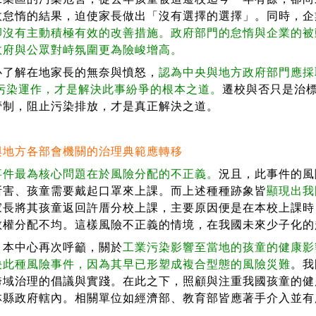
政怠惰的結果，迫使家長做出「沒有選擇的選擇」。同時，企
卻沒有主動積極有效的改善措施。政府部門的怠惰與企業的被
政府與公眾對峙氛圍更為險峻增高。
解在地家長的無奈與憤怒，
認為中央與地方政府部門應採
放污染運作，才是解決此事紛爭的根本之道。
遷校與否只是治
管制，阻止污染排放，才是真正解決之道。
與地方各部會機關的治理典範應轉移
事件最為核心問題在於風險分配的不正義。
況且，此事件的風
所害、孩童需要戴起口罩來上課。而上述種種跡象皆
顯現出我
家長將其孩童返回許厝分校上課，主要原因便是在本校上課時
教權分配不均。這樣風險不正義的情境，在我國未來少子化的
中心再次呼籲，關於
工業污染影響至當地的孩童的健康影
決此種風險事件，因為其早已形塑成複合型態的風險災難
。我
跨域治理的倡議與實踐。在此之下，照顧與注重我國孩童的健
林縣政府轄內。相關單位如經濟部、教育部皆應著手介入並有