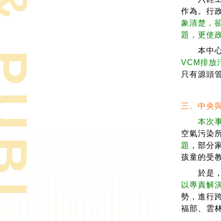
& PUBLICATIONS
作為。行
象清楚，
題，更使
本中心了
VCM排
只有源頭
三、中央
本次
空氣污染
題
，部分
孩童的受
於是，本
以專責解
勢，進行
福部、雲