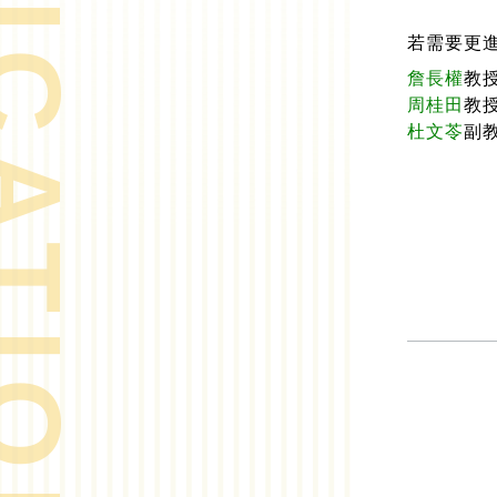
若需要更
詹長權
教
周桂田
教
杜文苓
副