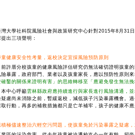
大學社科院風險社會與政策研究中心針對2015年8月31
課提出三項聲明：
學童健康安全性考量，返校決定宜採風險預防原則
許厝分校孩童的健康風險評估研究仍無法確切證明孩童的
風險暴露，政府部門、業者以及孩童家長，應以預防性原則來
證確鑿的關係來證明有害」的思維轉移至「應避免發生無法挽
本中心呼籲
雲林縣政府應持續進行與家長進行風險溝通，並
染疑慮尚未消除之前，暫緩返校，減低孩子污染暴露機會。過
採取行動，再多的補救措施都只是亡羊補牢，孩子的健康不應
應積極儘速整治六輕空污問題，使孩童免於污染暴露之疑慮，
區的污染危害，從去年孩童被迫遷校迄今一年有餘，卻尚