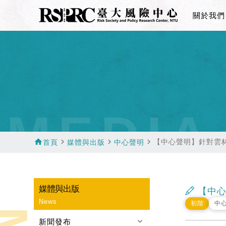
關於我們
MEDIA
home
navigate_next
navigate_next
navigate_next
【中心聲明】針對雲
首頁
媒體與出版
中心聲明
媒體與出版
【中心
News
初階
中
keyboard_arrow_down
新聞發布