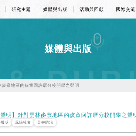
研究主題
媒體與出版
活動與回顧
國際交流
媒體與出版
 & PUB
林麥寮地區的孩童回許厝分校開學之聲明
聲明】針對雲林麥寮地區的孩童回許厝分校開學之聲
心聲明
風險社會
災害防治