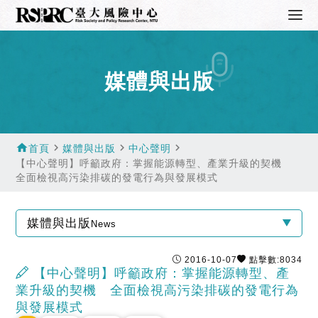
媒體與出版
home
navigate_next
navigate_next
navigate_next
首頁
媒體與出版
中心聲明
【中心聲明】呼籲政府：掌握能源轉型、產業升級的契機
全面檢視高污染排碳的發電行為與發展模式
媒體與出版
News
2016-10-07
點擊數:8034
【中心聲明】呼籲政府：掌握能源轉型、產
業升級的契機 全面檢視高污染排碳的發電行為
與發展模式