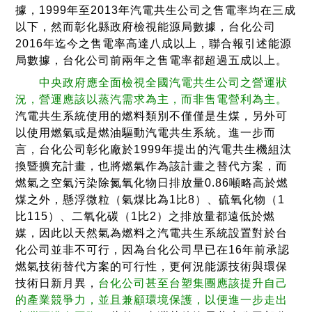
據，1999年至2013年汽電共生公司之售電率均在三成
以下，然而彰化縣政府檢視能源局數據，台化公司
2016年迄今之售電率高達八成以上，聯合報引述能源
局數據，台化公司前兩年之售電率都超過五成以上。
中央政府應全面檢視全國汽電共生公司之營運狀
況，營運應該以蒸汽需求為主，而非售電營利為主。
汽電共生系統使用的燃料類別不僅僅是生煤，另外可
以使用燃氣或是燃油驅動汽電共生系統。進一步而
言，台化公司彰化廠於1999年提出的汽電共生機組汰
換暨擴充計畫，也將燃氣作為該計畫之替代方案，而
燃氣之空氣污染除氮氧化物日排放量0.86噸略高於燃
煤之外，懸浮微粒（氣煤比為1比8）、硫氧化物（1
比115）、二氧化碳（1比2）之排放量都遠低於燃
媒，因此以天然氣為燃料之汽電共生系統設置對於台
化公司並非不可行，因為台化公司早已在16年前承認
燃氣技術替代方案的可行性，更何況能源技術與環保
技術日新月異，
台化公司甚至台塑集團應該提升自己
的產業競爭力，並且兼顧環境保護，以便進一步走出