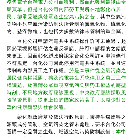
務售電予台灣電力公司而獲利，然而此獲利最後由全
民買單，但是台化公司內部勞工與所在地彰化市居
民，卻承受燃煤發電產生空氣污染之苦
，其中空氣污
染物不只空氣污染防制法所管制的氮氧化物、硫氧化
物、懸浮微粒，也包括大多數法律未管制的重金屬。
台化公司申請汽電共生系統操作許可未通過，起
因於環境影響評估之違反承諾、許可申請標的之錯誤
未更正，因而彰化縣政府認定台化公司許可申請條件
不符規定，台化公司因此停用汽電共生系統，並且連
帶剝奪內部員工之工作權。
於是本事件從空氣污染之
居民健康權議題，擴及汽電共生系統停用之員工工作
權議題。於臺灣公眾重視空氣污染與勞工權益的轉型
時刻，不只地方政府應該重視，中央政府應該採取風
險預警原則，從更上位的國家政策著手，以減少對公
眾的健康衝擊與社會影響。
彰化縣政府基於依法行政原則，秉持生煤燃料之
源頭成分管制、空氣污染之管末處理，要求台化公司
選購一定品質之生煤、增設空氣污染防制設備；
本中