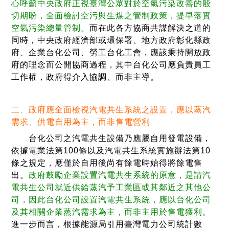
心呼籲中央政府正視臺灣公眾對於空氣污染改善的殷
切期盼，全面檢討空污與生煤之管制政策，提早落實
空氣污染總量管制。
而在此各方協商共謀解決之道的
同時，中央政府經濟部或環保署、地方政府彰化縣政
府、企業台化公司、勞工台化工會，應該秉持開放政
府的理念而公開協商過程，其中台化公司應負責員工
工作權，政府得介入協調、而非主導。
二、政府應全面檢視汽電共生系統之設置，應以蒸汽
需求、供電自用為主，而非售電營利
台化公司之汽電共生設備乃應屬自用發電設備，
依據電業法第100條以及汽電共生系統實施辦法第10
條之規定，應僅於自用後尚有餘電時始得將餘電售
出。
政府鼓勵企業設置汽電共生系統的原意，是請汽
電共生公司就近供給蒸汽予工業區或其鄰近之其他公
司，因此台化公司設置汽電共生系統，應以台化公司
及其相關企業蒸汽需求為主，而非主用於售電獲利。
進一步而言，根據能源局引用臺灣電力公司統計數