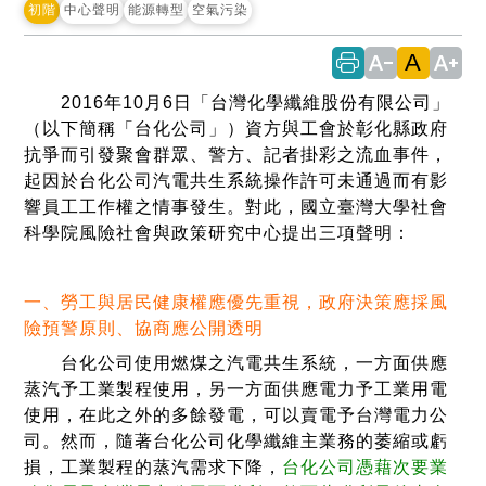
初階
中心聲明
能源轉型
空氣污染
A
text_decrease
text_increase
2016年10月6日「台灣化學纖維股份有限公司」
（以下簡稱「台化公司」）資方與工會於彰化縣政府
抗爭而引發聚會群眾、警方、記者掛彩之流血事件，
起因於台化公司汽電共生系統操作許可未通過而有影
響員工工作權之情事發生。對此，國立臺灣大學社會
科學院風險社會與政策研究中心提出三項聲明：
一、勞工與居民健康權應優先重視，政府決策應採風
險預警原則、協商應公開透明
台化公司使用燃煤之汽電共生系統，一方面供應
蒸汽予工業製程使用，另一方面供應電力予工業用電
使用，在此之外的多餘發電，可以賣電予台灣電力公
司。然而，隨著台化公司化學纖維主業務的萎縮或虧
損，工業製程的蒸汽需求下降，
台化公司憑藉次要業