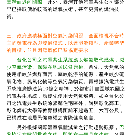
臺灣而邁向國際。
此外，臺灣其他汽電共生公司部分
早已採取價格較高的燃氣技術，甚至更貴的燃油技
術。
三、政府應積極面對空氣污染問題，全面檢視不合時
宜的發電行為與發展模式，以達能源轉型、產業轉型
的目標，並且因應氣候巴黎協定要求
台化公司之汽電共生系統應以燃氣取代燃煤，減
少空氣污染、保障在地居民健康權
。
首先，天然氣的
使用相較於燃煤而言，屬較乾淨的能源，產生較少硫
氧化物、氮氧化物等空氣污染物質。再根據汽電共生
系統推廣辦法第10條之精神，於都市計畫區域範圍之
汽電共生系統，應優先使用天然氣燃料。如今台化公
司之汽電共生系統除緊鄰住宅區外，尚與彰化高工、
彰化師範大學等教育機構距離不超過五、六百公尺，
已構成在地居民健康權之實際健康危害。
另外根據國際溫室氣體減量之行動趨勢觀察，
巴
黎協定在歐盟批准之後，即將在一個月內生效
，各國