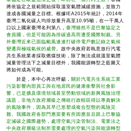
將依協定之規範開始採取溫室氣體減緩措施，並致力
達成各國減量之目標。根據IEA2015年統計，2014年
臺灣二氧化碳人均排放量升高至10.95噸，在一千萬人
口以上國家臺灣名列第八，
臺灣雖然不是巴黎協定之
會員國，但是可能因為排碳過高而遭受國際制裁。另
外臺灣近來已面臨颱風連連打破停電戶數記錄之氣候
變遷與極端氣候的威脅。
故中央政府若執意放行汽電
共生系統業者採取燃煤技術，除了無法成就溫室氣體
減量管理法下之減量目標外，我國能源轉型之藍圖又
將如何成為可能。
於是，本中心再次呼籲，
關於汽電共生系統工業
污染影響內部員工與在地居民的健康衝擊與社會影
響，已是擴及環境領域甚至勞動領域的新興風險治理
議題，非地方政府層級之傳統行政轄區得以專責解決
的風險事件，因為其早已形塑成複合型態的風險災
難。我國政府各部門應當要有所因應並且跟上巴黎協
定減碳之國際趨勢，處理空氣污染管制法、電業法之
中央政府層級法制所需要處理的空氣污染與能源轉型