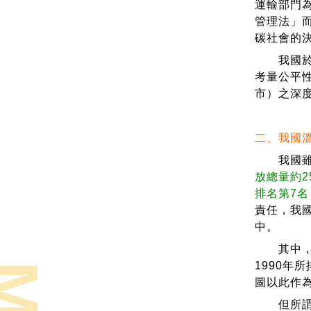
運輸部門為
管理法」
碳社會的
我國於缺
考量公平
市）之深
二、我國
我國雖非
放總量約2
排名第7名
責任，我
中。
其中，我
1990年
圖以此作
但所謂BA