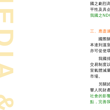
國之劇烈
平性及具
我國之ND
三、應盡
國際關於
本達到溫
亦可促使
我國排放
交易制度
室氣體減
市場。
另關於稅
響人民財
社會的影
點，完善