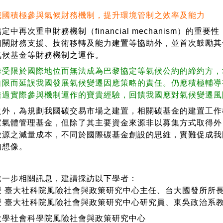
我國積極參與氣候財務機制，提升環境管制之效率及能力
再次重申財務機制（financial mechanism）的
相關財務支援、技術移轉及能力建置等協助外，並首次鼓勵其
氣候基金等財務機制之運作。
雖受限於國際地位而無法成為巴黎協定等氣候公約的締約方，
自限而延誤我國發展氣候變遷因應策略的責任。仍應積極輔導
透過實際參與機制運作的寶貴經驗，回饋我國應對氣候變遷風
，為規劃我國碳交易市場之建置，相關碳基金的建置工作
室氣體管理基金，但除了其主要資金來源非以募集方式取得外
放源之減量成本，不同於國際碳基金創設的思維，實難促成我
的想像。
進一步相關訊息，建請採訪以下學者：
授 臺大社科院風險社會與政策研究中心主任、台大國發所所
授 臺大社科院風險社會與政策研究中心研究員、東吳政治系
大學社會科學院風險社會與政策研究中心