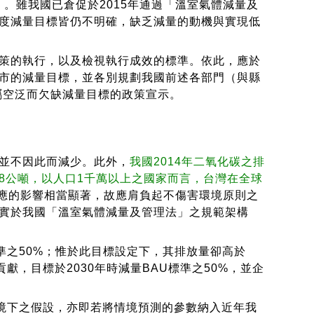
）。雖我國已倉促於2015年通過「溫室氣體減量及
度減量目標皆仍不明確，缺乏減量的動機與實現低
策的執行，以及檢視執行成效的標準。依此，應於
市的減量目標，並各別規劃我國前述各部門（與縣
屬空泛而欠缺減量目標的政策宣示。
並不因此而減少。此外，
我國2014年二氧化碳之排
.68公噸，以人口1千萬以上之國家而言，台灣在全球
。對於全球暖化效應的影響相當顯著，故應肩負起不傷害環境原則之
實於我國「溫室氣體減量及管理法」之規範架構
準之50%；惟於此目標設定下，其排放量卻高於
獻，目標於2030年時減量BAU標準之50%，並企
排放情境下之假設，亦即若將情境預測的參數納入近年我