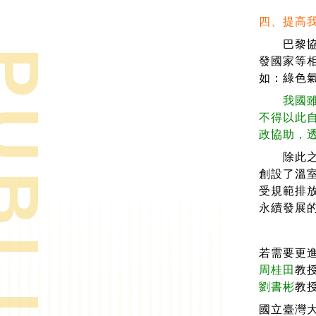
& PUBLICATIONS
四、提高
巴黎協定中
發國家等
如：綠色
我國
不得以此
政協助，
除此之外
創設了溫
受規範排
永續發展
若需要更
周桂田
教
劉書彬
教
國立臺灣