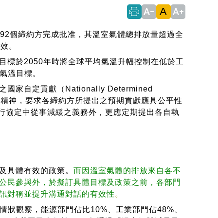
A
text_decrease
text_increase
92個締約方完成批准，其溫室氣體總排放量超過全
生效。
標於2050年時將全球平均氣溫升幅控制在低於工
期氣溫目標。
（Nationally Determined
任原則之精神，要求各締約方所提出之預期貢獻應具公平性
履行協定中從事減緩之義務外，更應定期提出各自執
及具體有效的政策。
而因溫室氣體的排放來自各不
公民參與外，於擬訂具體目標及政策之前，各部門
訊對稱並提升溝通對話的有效性
。
情狀觀察，能源部門佔比10%、工業部門佔48%、