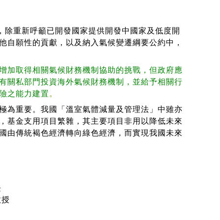
重要性，除重新呼籲已開發國家提供開發中國家及低度開
他自願性的貢獻，以及納入氣候變遷綱要公約中，
增加取得相關氣候財務機制協助的挑戰，但政府應
有關私部門投資海外氣候財務機制，並給予相關行
險之能力建置
。
極為重要。我國「溫室氣體減量及管理法」中雖亦
，基金支用項目繁雜，其主要項目非用以降低未來
國由傳統褐色經濟轉向綠色經濟，而實現我國未來
長
教授