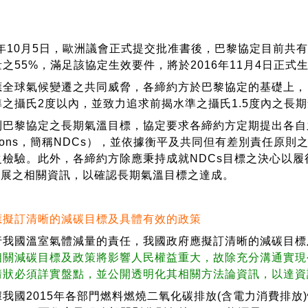
年10月5日，歐洲議會正式提交批准書後，巴黎協定目前共有
之55%，滿足該協定生效要件，將於2016年11月4日正式
球氣候變遷之共同威脅，各締約方於巴黎協定的基礎上，目
之攝氏2度以內，並致力追求前揭水準之攝氏1.5度內之長
協定之長期氣溫目標，協定要求各締約方定期提出各自之國家自定貢獻
ibutions，簡稱NDCs），並依據衡平及共同但有差別責
之檢驗。此外，各締約方除應秉持成就NDCs目標之決心以
s進展之相關資訊，以確認長期氣溫目標之達成。
應擬訂清晰的減碳目標及具體有效的政策
國溫室氣體減量的責任，我國政府應擬訂清晰的減碳目標
相關減碳目標及政策將影響人民權益重大，故除充分溝通實現
情狀必須詳實盤點，並公開透明化其相關方法論資訊，以達資
2015年各部門燃料燃燒二氧化碳排放(含電力消費排放)