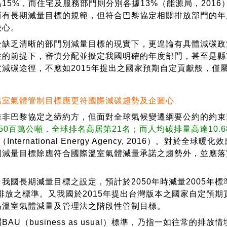
15%，而住宅及服務部門則分別各據13%（能源局，2016
而有長期減量目標的規範，但符合巴黎協定相關排放部門的年
決心。
乏清晰的部門別減量目標的現實下，更遑論有具體減碳政
性的前提下，審慎分配並擬定我國明確的年度部門，甚至是縣
度減碳途徑，不應如2015年提出之國家預期自定貢獻般，僅
溫室氣體管制目標應更符國際減碳趨勢及企圖心
巴黎協定之締約方，但面對全球氣候變遷綱要公約的約束
50百萬公噸，全球排名高居第21名；而人均碳排量高達10
（International Energy Agency, 2016）
國減量目標除應符合國際溫室氣體減量承諾之趨勢外，並應落
國長期減量目標之設定，預計於2050年時減量2005年標
所排放之標準。又我國於2015年提出台灣版本之國家自定預期貢
為溫室氣體減量及管理法之階段性管制目標。
U（business as usual）標準，乃指一如往常的