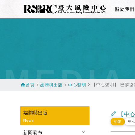
關於我們
MEDIA
home
navigate_next
navigate_next
navigate_next
【中心聲明】 巴黎
首頁
媒體與出版
中心聲明
媒體與出版
【中心
News
初階
中
keyboard_arrow_down
新聞發布