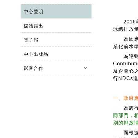
中心聲明
2016
媒體露出
球總排放量
為因應全
電子報
業化前水準
中心出版品
為達到巴黎
Contr
keyboard_arrow_down
影音合作
及企圖心
行NDC
一、政府
為履行我
同部門，
別的排放
而根據我國