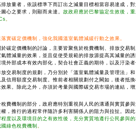
高排放量者，依該標準下而訂出之減量目標相當容易達成，對
企圖心之要求，則顯而未達。
故政府應於巴黎協定生效後，重
Cs
。
速落實碳定價機制，強化我國溫室氣體減緩行動之效果。
碳定價機制的討論，主要皆聚焦於稅費機制、排放交易制
室氣體減量的效果，並且促使受規範的排放源提高其減量的誘
環境外部成本有效內部化，契合社會正義的期待，以及汙染者
交易制度的規劃，乃分別於「溫室氣體減量及管理法」和
以及信用額度交易制度。惟前者相關規劃付之闕如，後者抵換
量效果。除此之外，亦須於考量與國際碳交易市場的連結，增
費機制的部分，政府應特別重視與人民的溝通與實質參與
產權，推行的過程常伴隨許多利害關係人的阻力與拉扯。因此
響程度以及環境目的之有效性後，充分實質地遵行公民參與的
我國綠色稅費機制
。