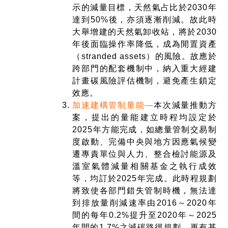
示的減量目標，天然氣占比於2030年
達到50%後，亦須逐漸削減。故此時
大舉增建的天然氣卸收站，將於2030
年後面臨操作率降低，成為閒置資產
（stranded assets）的風險。故應於
跨部門的配套機制中，納入重大經建
計畫碳風險評估機制，避免產生鎖定
效應。
加速建構管制量能—
本次減量推動方
案，提出的量能建立時程均設定於
2025年方能完成，如總量管制交易制
度啟動、完備中央與地方因應氣候變
遷專責單位與人力、整合檢討能源及
溫室氣體減量相關基金之執行成效
等，均訂於2025年完成。此時程規劃
將致使各部門錯失管制時機，無法達
到排放量削減速率由2016～2020年
間的每年0.2%提升至2020年～2025
年間的1.7%之減碳路徑規劃。更有甚