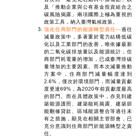
及「推動企業與公有基金投資組合之
碳風險揭露」兩項國際上極為重視的
政策工具，納入臺灣氣候政策。
強化住商部門的能源轉型責任—
過往
減量政策中，多著重於電力結構低碳
化以及工業部門的改善，唯依據最新
的二氧化碳排放量以及能源統計，住
商部門耗電量的增加，已成臺灣排碳
量增加的主要因素。而本次減量推動
方案中，住商部門減量幅度達到
2.6%，僅次於環境部門，而減量貢獻
度更達69%，為2020年前貢獻度最高
的部門。而在具體政策中，亦見到建
築能源護照、建築能耗揭露、建築節
能翻修貸款、區域能源整合等過往未
有之措施，顯見在相關主管部會，已
充分意識到住商部門於能源轉型之責
任。