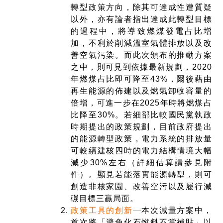
轉型政策方向，除其可達成性遭質疑
以外，亦有論者指出達成此轉型目標
的過程中，將導致燃煤發電占比增
加，不利於削減溫室氣體排放以及改
善空氣污染。而此次頒布的推動方案
之中，則可見到依據最新規劃，2020
年燃煤占比即可降至43%，爾後藉由
再生能源的佈建以及燃氣卸收容量的
倍增，可進一步在2025年時將燃煤占
比降至30%。若細部比較國民黨執政
時期提出的政策規劃，目前政府提出
的能源轉型政策，電力系統的排放量
可較續建核四時的電力結構情境大幅
減少30%左右（詳細估算請參見附
件）。顯見若能落實能源轉型，則可
創造非核家園、改善空污以及履行減
碳目標三贏局面。
政策工具的創新—
本次減量方案中，
首次將「避免化石燃料不當補貼」以