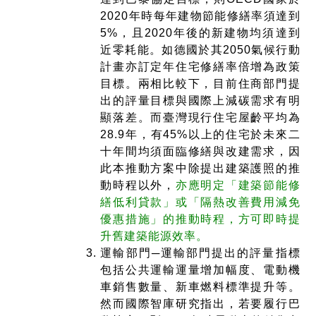
2020年時每年建物節能修繕率須達到
5%，且2020年後的新建物均須達到
近零耗能。如德國於其2050氣候行動
計畫亦訂定年住宅修繕率倍增為政策
目標。兩相比較下，目前住商部門提
出的評量目標與國際上減碳需求有明
顯落差。而臺灣現行住宅屋齡平均為
28.9年，有45%以上的住宅於未來二
十年間均須面臨修繕與改建需求，因
此本推動方案中除提出建築護照的推
動時程以外，
亦應明定「建築節能修
繕低利貸款」或「隔熱改善費用減免
優惠措施」的推動時程，方可即時提
升舊建築能源效率。
運輸部門─運輸部門提出的評量指標
包括公共運輸運量增加幅度、電動機
車銷售數量、新車燃料標準提升等。
然而國際智庫研究指出，若要履行巴