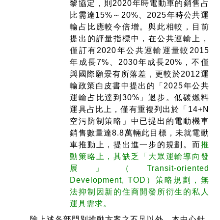
黎協定，則2020年時電動車的銷售占
比需達15%～20%、2025年時公共運
輸占比應較今倍增。與此相較，目前
提出的評量指標中，在公共運輸上，
僅訂有2020年公共運輸運量較2015
年成長7%、2030年成長20%，不僅
與國際願景有所落差，更較於2012運
輸政策白皮書中提出的「2025年公共
運輸占比達到30%」退步。低碳燃料
運具占比上，僅有重複列出於「14+N
空污防制策略」中已提出的電動機車
銷售數量達8.8萬輛此目標，未就電動
車推動上，提出進一步的規劃。而
推
動策略上，其缺乏「大眾運輸導向發
展」（Transit-oriented
Development, TOD）策略規劃，無
法抑制因新的住商開發所衍生的私人
運具需求。
除上述各部門別推動方案之不足以外，本中心針