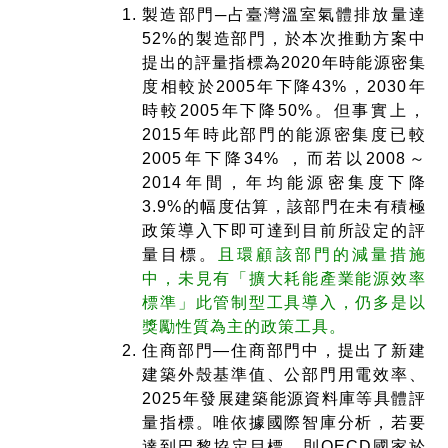
製造部門─占臺灣溫室氣體排放量達
52%的製造部門，於本次推動方案中
提出的評量指標為2020年時能源密集
度相較於2005年下降43%，2030年
時較2005年下降50%。但事實上，
2015年時此部門的能源密集度已較
2005年下降34% ，而若以2008～
2014年間，年均能源密集度下降
3.9%的幅度估算，該部門在未有積極
政策導入下即可達到目前所設定的評
量目標。
且環顧該部門的減量措施
中，未見有「擴大耗能產業能源效率
標準」此管制型工具導入，仍多是以
獎勵性質為主的政策工具。
住商部門—住商部門中，提出了新建
建築外殼基準值、公部門用電效率、
2025年發展建築能源資料庫等具體評
量指標。唯依據國際智庫分析，若要
達到巴黎協定目標，則OECD國家於