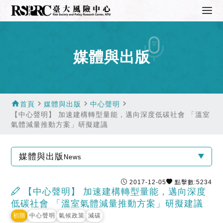
媒體與出版
home
navigate_next
navigate_next
navigate_next
首頁
媒體與出版
中心聲明
【中心聲明】 加速建構轉型量能，邁向深度低碳社會 「溫室
氣體減量推動方案」研擬建議
媒體與出版
News
2017-12-05
點擊數:5234
【中心聲明】 加速建構轉型量能，邁向深度
低碳社會 「溫室氣體減量推動方案」研擬建議
初階
中心聲明
氣候政策
減碳