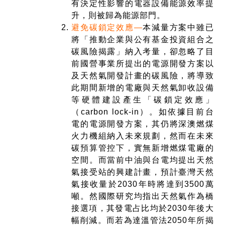
有決定性影響的電器設備能源效率提
升，則被歸為能源部門。
避免碳鎖定效應—
本減量方案中雖已
將「推動企業與公有基金投資組合之
碳風險揭露」納入考量，卻忽略了目
前國營事業所提出的電源開發方案以
及天然氣開發計畫的碳風險，將導致
此期間新增的電廠與天然氣卸收設備
等硬體建設產生「碳鎖定效應」
（carbon lock-in）。如依據目前台
電的電源開發方案，其仍將深澳燃煤
火力機組納入未來規劃，然而在未來
碳預算管控下，實無新增燃煤電廠的
空間。而當前中油與台電均提出天然
氣接受站的興建計畫，預計臺灣天然
氣接收量於2030年時將達到3500萬
噸。然國際研究均指出天然氣作為橋
接選項，其發電占比均於2030年後大
幅削減。而若為達溫管法2050年所揭