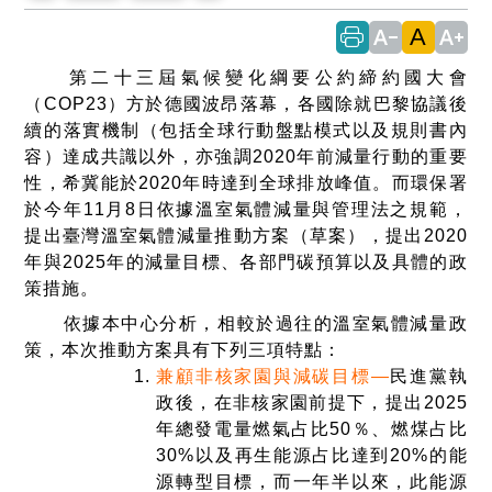
A
text_decrease
text_increase
第二十三屆氣候變化綱要公約締約國大會
（COP23）方於德國波昂落幕，各國除就巴黎協議後
續的落實機制（包括全球行動盤點模式以及規則書內
容）達成共識以外，亦強調2020年前減量行動的重要
性，希冀能於2020年時達到全球排放峰值。而環保署
於今年11月8日依據溫室氣體減量與管理法之規範，
提出臺灣溫室氣體減量推動方案（草案），提出2020
年與2025年的減量目標、各部門碳預算以及具體的政
策措施。
依據本中心分析，相較於過往的溫室氣體減量政
策，本次推動方案具有下列三項特點：
兼顧非核家園與減碳目標—
民進黨執
政後，在非核家園前提下，提出2025
年總發電量燃氣占比50％、燃煤占比
30%以及再生能源占比達到20%的能
源轉型目標，而一年半以來，此能源