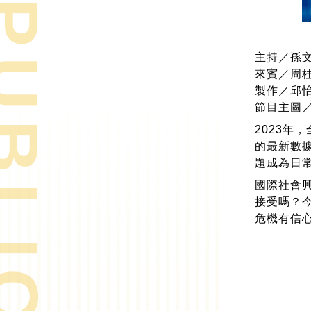
& PUBLICATIONS
主持／孫
來賓／周
製作／邱
節目主圖
2023年
的最新數
題成為日
國際社會
接受嗎？
危機有信