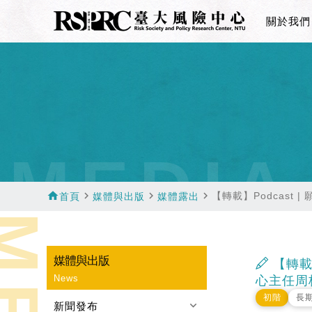
關於我們
MEDIA
home
navigate_next
navigate_next
navigate_next
【轉載】Podcast
首頁
媒體與出版
媒體露出
媒體與出版
【轉載】
News
心主任周
初階
長
keyboard_arrow_down
新聞發布