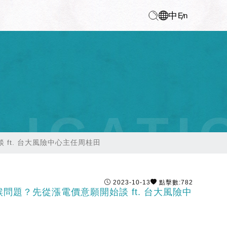
中
En
LICATI
談 ft. 台大風險中心主任周桂田
2023-10-13
點擊數:782
氣候問題？先從漲電價意願開始談 ft. 台大風險中