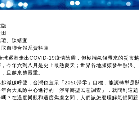
文臨
桂田
怡瑄、陳靖宜
／取自聯合報系資料庫
，全球逐漸走出COVID-19疫情陰霾，但極端氣候帶來的災
據，今年六到八月是史上最熱夏天；世界各地頻頻發生熱浪、
常，且越來越嚴重。
興起減碳呼聲，台灣也宣示「2050淨零」目標，能源轉型是
今年台大風險中心進行的「淨零轉型民意調查」，就問到這題
心嗎？在過度樂觀和過度焦慮之間，人們該怎麼理解氣候問題