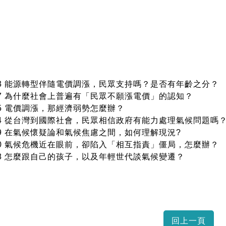
:33 能源轉型伴隨電價調漲，民眾支持嗎？是否有年齡之分？
:17 為什麼社會上普遍有「民眾不願漲電價」的認知？
:45 電價調漲，那經濟弱勢怎麼辦？
:54 從台灣到國際社會，民眾相信政府有能力處理氣候問題嗎
:19 在氣候懷疑論和氣候焦慮之間，如何理解現況?
:30 氣候危機近在眼前，卻陷入「相互指責」僵局，怎麼辦？
:28 怎麼跟自己的孩子，以及年輕世代談氣候變遷？