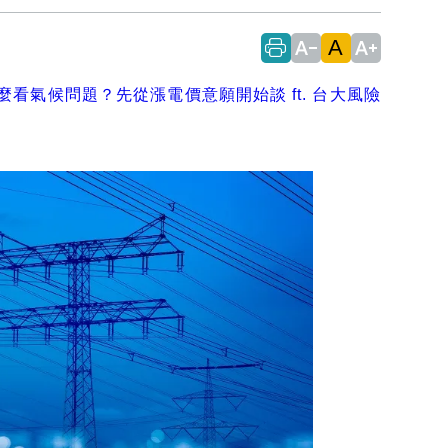
A
text_decrease
text_increase
眾怎麼看氣候問題？先從漲電價意願開始談 ft. 台大風險