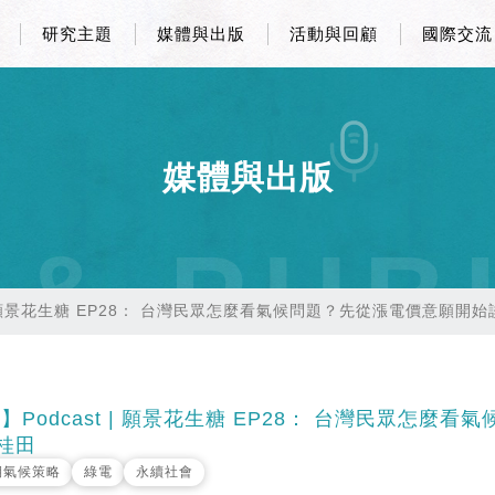
研究主題
媒體與出版
活動與回顧
國際交流
媒體與出版
 & PUB
 | 願景花生糖 EP28： 台灣民眾怎麼看氣候問題？先從漲電價意願開始
Podcast | 願景花生糖 EP28： 台灣民眾怎麼看
桂田
期氣候策略
綠電
永續社會