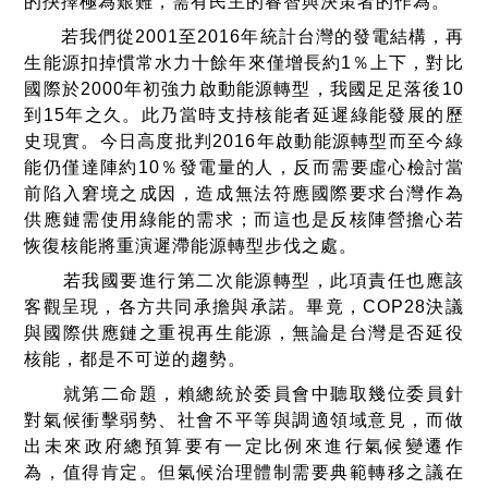
的抉擇極為艱難，需有民主的睿智與決策者的作為。
若我們從2001至2016年統計台灣的發電結構，再
生能源扣掉慣常水力十餘年來僅增長約1％上下，對比
國際於2000年初強力啟動能源轉型，我國足足落後10
到15年之久。此乃當時支持核能者延遲綠能發展的歷
史現實。今日高度批判2016年啟動能源轉型而至今綠
能仍僅達陣約10％發電量的人，反而需要虛心檢討當
前陷入窘境之成因，造成無法符應國際要求台灣作為
供應鏈需使用綠能的需求；而這也是反核陣營擔心若
恢復核能將重演遲滯能源轉型步伐之處。
若我國要進行第二次能源轉型，此項責任也應該
客觀呈現，各方共同承擔與承諾。畢竟，COP28決議
與國際供應鏈之重視再生能源，無論是台灣是否延役
核能，都是不可逆的趨勢。
就第二命題，賴總統於委員會中聽取幾位委員針
對氣候衝擊弱勢、社會不平等與調適領域意見，而做
出未來政府總預算要有一定比例來進行氣候變遷作
為，值得肯定。但氣候治理體制需要典範轉移之議在