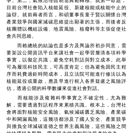
爭。第二，氣候治理體制需典範轉移。就第一命題，
目前台灣社會陷入核能延役、新建核能或核能中止的
論辯。就前兩者而言，和碩董事長童子賢以關懷台灣
產業競爭與國家減碳思維提出顯著的主張，而後者反
核團體以機組設備、地震風險、核廢料等主張促使社
會共同思維。
而賴總統的結論也是多方及輿論所初步同意，需
要架設公開資訊平台來讓社會一起學習釐清各項科學
事實，以擬定共識，避免空耗對話與對立成本。此舉
可為履現科技民主，可高度肯定；但為避免因民主程
序而耗費過鉅時間成本，且立法院可能進行修法以為
核能延役或重啟，應及早進行框入各界疑慮之風險評
估，透過公開的科學數據來促進社會對話。
而核能涉及複雜科學事實之不確定性，尤為難
解，需要透過對話程序來累積共識。根本上，台灣社
會將面對核能安全風險、氣候減碳匱乏風險、產業碳
中和闕漏風險，這幾項都涉及了國人安全、產業競爭
與擔負全球減碳道德之世界主義風險，這些風險之間