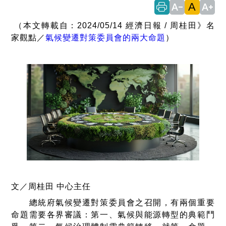
A
text_decrease
text_increase
（本文轉載自：2024/05/14 經濟日報 / 周桂田》名
家觀點／
氣候變遷對策委員會的兩大命題
）
文／周桂田 中心主任
總統府氣候變遷對策委員會之召開，有兩個重要
命題需要各界審議：第一、氣候與能源轉型的典範鬥