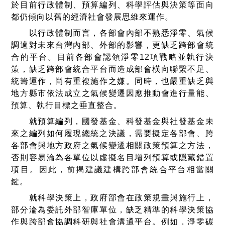
於目前行政體制、預算編列、科學評估與決策等面向
都仍傾向以舊的經濟社會發展思維來運作。
以行政體制而言，各部會內部不熟悉淨零、氣候
調適對未來台灣內部、外部的影響，更缺乏跨部會統
合的平台。目前各部會認領淨零12項戰略並執行決
策，缺乏跨部會統合平台而造成部會橫向聯繫不足、
統籌運作，尚有重複施作之嫌。同時，也嚴重缺乏與
地方縣市依法成立之氣候變遷因應推動會進行量能、
預算、執行目標之垂直整合。
就預算編列，國發基金、科發基金與社發基金未
來之編列如何履現總統之決議，需要擬定各部會、跨
各部會與地方政府之氣候變遷相關政策預算之方法，
否則容易淪為各單位以虛擬名目增列預算或隱藏錯置
項目。因此，前揭建議建構跨部會統合平台相當關
鍵。
就科學決策上，政府部會在政策規畫與施行上，
部分淪為委託外部智庫單位，缺乏精準的科學決策協
作與跨部會協調科研與社會溝通平台。例如，淨零碳