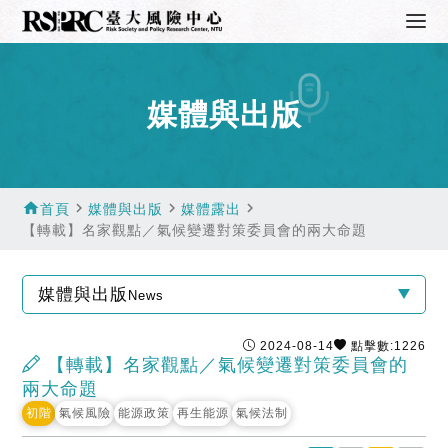
媒體與出版
home
navigate_next
navigate_next
navigate_next
首頁
媒體與出版
媒體露出
【轉載】名家觀點／氣候變遷對策委員會的兩大命題
媒體與出版
News
2024-08-14
點擊數:1226
【轉載】名家觀點／氣候變遷對策委員會的
兩大命題
初階
氣候風險
能源政策
再生能源
氣候法制