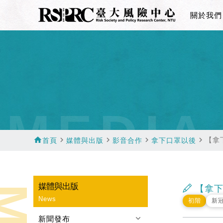
關於我們
MEDIA
home
navigate_next
navigate_next
navigate_next
navigate_next
【拿
首頁
媒體與出版
影音合作
拿下口罩以後
媒體與出版
【拿下
News
初階
新
keyboard_arrow_down
新聞發布