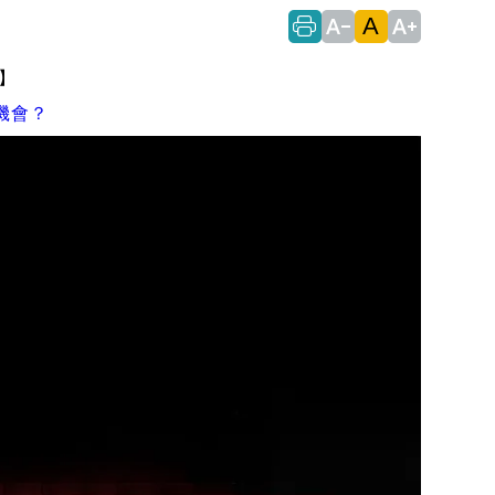
A
text_decrease
text_increase
】
機會？