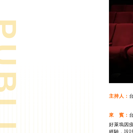
& PUBLICATIONS
主持人：
來 賓：
好萊塢因
經驗，設