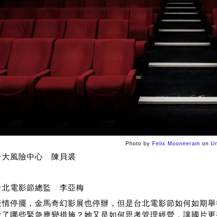
Photo by
Felix Mooneeram
on
U
台大風險中心 陳貝裘
台北電影節總監 李亞梅
疫情停擺，金馬奇幻影展也停辦，但是台北電影節如何如期舉
計了哪些緊急應變措施？她又是如何思考管理經營，讓國片更