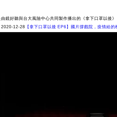
是由鏡好聽與台大風險中心共同製作播出的《拿下口罩以後》
020-12-28
【拿下口罩以後 EP6】國片撐戲院，疫情給的