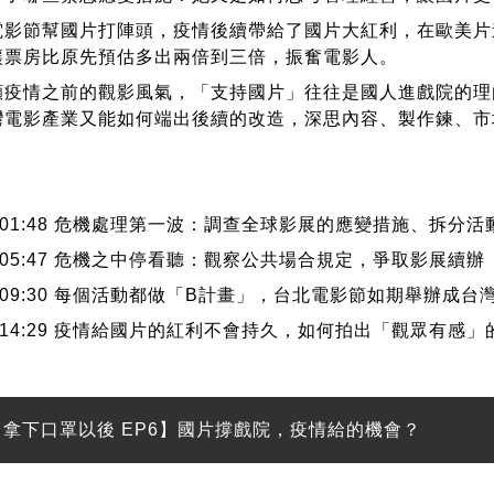
電影節幫國片打陣頭，疫情後續帶給了國片大紅利，在歐美片
讓票房比原先預估多出兩倍到三倍，振奮電影人。
顧疫情之前的觀影風氣，「支持國片」往往是國人進戲院的理
灣電影產業又能如何端出後續的改造，深思內容、製作鍊、市
：
01:48 危機處理第一波：調查全球影展的應變措施、拆分
05:47 危機之中停看聽：觀察公共場合規定，爭取影展續辦
09:30 每個活動都做「B計畫」，台北電影節如期舉辦成台
14:29 疫情給國片的紅利不會持久，如何拍出「觀眾有感」
拿下口罩以後 EP6】國片撐戲院，疫情給的機會？