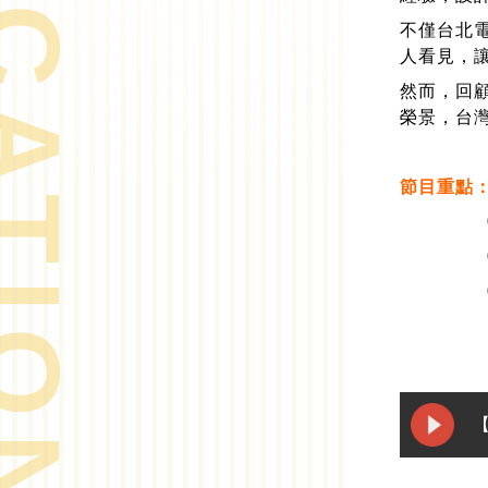
不僅台北
人看見，
然而，回
榮景，台
節目重點
【