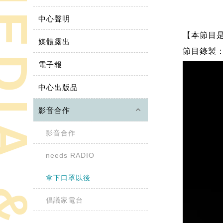
中心聲明
【本節目
媒體露出
節目錄製：2
電子報
中心出版品
keyboard_arrow_up
影音合作
影音合作
needs RADIO
拿下口罩以後
倡議家電台