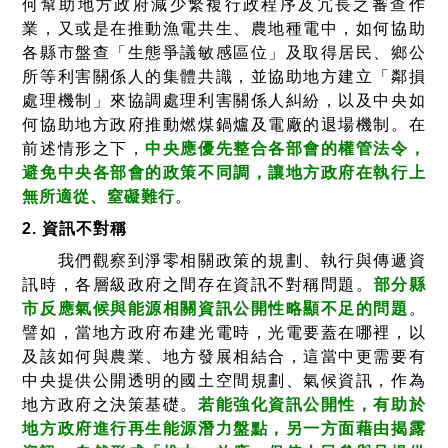
何幫助地方政府減少繁複行政程序及冗長之審查作
業，又或是在推動漁電共生、農地種電中，如何協助
各縣市盤查「生態爭議敏感區位」及取得居民、鄉公
所等利害關係人的集體共識，並協助地方建立「鄰損
處理機制」來協調處理利害關係人糾紛，以及中央如
何協助地方政府推動燃煤鍋爐及電廠的退場機制。在
前述情形之下，
中央應優先整合各部會的權管法令，
避免中央各部會的政策不同調，讓地方政府在執行上
無所適從、窒礙難行
。
2. 資訊不對稱
我們觀察到淨零相關政策的規劃、執行與傳遞資
訊時，各層級政府之間存在資訊不對稱問題。
部分縣
市反應氣候與能源相關資訊公開性略顯不足的問題
。
譬如，當地方政府布建光電時，光電要蓋在哪裡，以
及該如何與農業、地方發展相結合，這當中更需要有
中央提供公開透明的國土空間規劃、氣候資訊，作為
地方政府之決策基礎。
若能強化資訊公開性，有助於
地方政府進行再生能源潛力盤點，另一方面藉由揭露