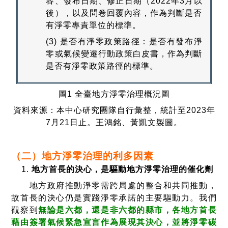
容、發布日期、修正日期（2022年3月以
後），以及問卷回覆內容，作為判斷是否
有淨零專責單位的標準。
(3) 是否有淨零政策路徑：是否有發布淨
零或氣候變遷行動政策白皮書，作為判斷
是否有淨零政策路徑的標準。
圖1 全臺地方淨零治理概況圖
資料來源：本中心研究團隊自行彙整，統計至2023年
7月21日止。王鴻銘、黃凱文製圖。
（二）地方淨零治理的利多因素
地方首長的決心，是驅動地方淨零治理的催化劑
地方政府推動淨零需跨局處的整合和共同推動，
故首長的決心仍是實踐淨零承諾的主要驅動力。我們
觀察到
無論是六都，還是非六都的縣市，各地方首長
藉由簽署氣候緊急宣言作為展現其決心，並將淨零碳