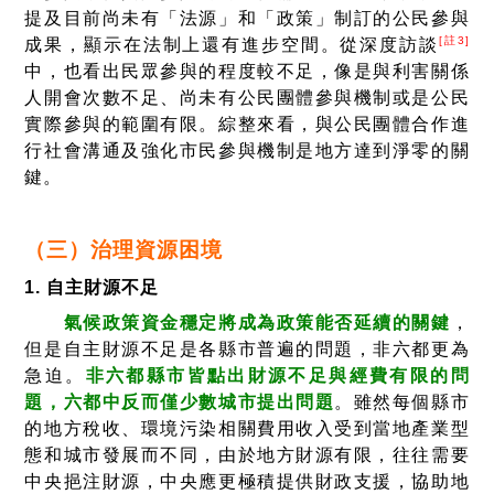
提及目前尚未有「法源」和「政策」制訂的公民參與
[註3]
成果，顯示在法制上還有進步空間。從深度訪談
中，也看出民眾參與的程度較不足，像是與利害關係
人開會次數不足、尚未有公民團體參與機制或是公民
實際參與的範圍有限。綜整來看，與公民團體合作進
行社會溝通及強化市民參與機制是地方達到淨零的關
鍵。
（三）治理資源困境
1. 自主財源不足
氣候政策資金穩定將成為政策能否延續的關鍵
，
但是自主財源不足是各縣市普遍的問題，非六都更為
急迫。
非六都縣市皆點出財源不足與經費有限的問
題，六都中反而僅少數城市提出問題
。雖然每個縣市
的地方稅收、環境污染相關費用收入受到當地產業型
態和城市發展而不同，由於地方財源有限，往往需要
中央挹注財源，中央應更極積提供財政支援，協助地