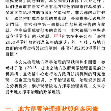
理與規劃」問卷調查。本次調查對象除了六都之外，
我們也選取在淨零治理有地方特色的縣市作為標的，
發放問卷給地方縣市政府的環保局。非六都的縣市包
括：綠能推動成果豐碩的屏東縣、長期推動低碳島的
金門縣、非六都中第一個提出自願檢視報告的宜蘭
縣、住商節電成效顯著的嘉義市、非六都縣市中率先
[註1]
成立淨零小組的花蓮縣。
究竟在中央公布「臺灣
2050淨零排放路徑及策略總說明」的一年後，各地方
政府的治理架構與政策規劃，能否符應2050淨零排放
目標？
本文先梳理地方淨零治理的現狀與利多因素，參
考林子倫（2016）提出之地方政府氣候治理困境的分
析架構，並依據中心進行地方政府訪談得到的研究發
現，從垂直治理困境、水平治理困境、治理資源困境
之分析視角，剖析現階段地方淨零治理困境，文末亦
提出地方淨零治理的政策建議。
一、地方淨零治理現狀與利多因素