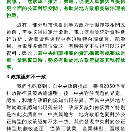
資訊，自然形成「推力」效應，促使人民參與且提供
更全面的公眾對話空間，有助於地方政府突破治理的
挑戰
。
還有，部分縣市也提到地方政府研擬淨零相關政
策前，需要取得固定汙染源、電力使用等統計資料進
行分析，索取資料過程中得須輾轉向環保署、能源
局、台電等多個單位索取，有時甚至不見得可以取得
資料，因此，
若中央能讓相關的資訊揭露有統整或是
單一業務窗口時，勢必有助於地方政府提高其執行效
率
。
3.政策認知不一致
我們也觀察到，自中央政府提出「臺灣2050淨零
排放路徑及策略總說明」後，中央對於問題的界定、
認知，和地方政府的認知出現差異。而當中央與地方
對於政策認知出現落差時，政策又該如何落實？特別
是在此次調查中，中央與地方、地方政府之間對於公
正轉型的政策認知不太一致。我們發現中央對於公正
轉型規劃較全面，從勞工就業、產業轉型、區域發