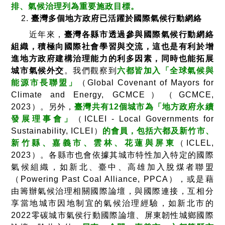
排、氣候治理列為重要施政目標。
臺灣多個地方政府已活躍於國際氣候行動網絡
近年來，
臺灣各縣市透過參與國際氣候行動網絡
組織，積極向國際社會學習與交流，這也是有利於增
進地方政府建構治理能力的利多因素，同時也能拓展
城市氣候外交
。我們觀察到
六都皆加入「全球氣候與
能源市長聯盟」
（
Global Covenant of Mayors for
Climate and Energy, GCMCE）（GCMCE,
2023）。另外，
臺灣共有12個城市為「地方政府永續
發展理事會」
（
ICLEI - Local Governments for
Sustainability, ICLEI）
的會員，包括六都及新竹市、
新竹縣、嘉義市、雲林、花蓮與屏東
（ICLEL,
2023）。各縣市也會依據其城市特性加入特定的國際
氣候組織，如新北、臺中、高雄加入脫煤者聯盟
（Powering Past Coal Alliance, PPCA），或是藉
由籌辦氣候治理相關國際論壇，與國際連接，互相分
享當地城市因地制宜的氣候治理經驗，如新北市的
2022零碳城市氣侯行動國際論壇、屏東韌性城鄉國際