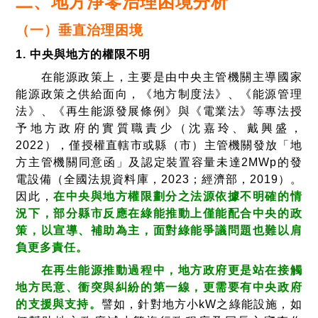
二、地方淨零治理困境分析
（一）垂直治理困境
1. 中央與地方的權限不明
在能源政策上，主要是由中央主管機關主導國家
能源政策之供給面向，《地方制度法》、《能源管理
法》、《再生能源發展條例》與《電業法》等專法授
予地方政府的實質職責少（沈嘉玲、戴興盛，
2022），僅授權直轄市或縣（市）主管機關發放「地
方主管機關同意函」及認定裝置容量未達2MWp的發
電設備（全國法規資料庫，2023；經濟部，2019）。
因此，
在中央與地方權限劃分之法源依據不明確的情
況下，部分縣市反應在綠能推動上僅能配合中央的政
策，以宣導、補助為主，面對綠能爭議問題也難以肩
負更多責任。
在再生能源推動過程中，地方政府更是站在接觸
地方民意、衝突與糾紛的第一線，更需要有中央政府
的支援與支持。
譬如，針對地方小kW之綠能設施，如