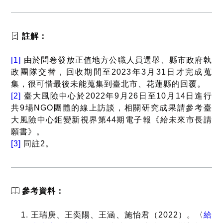
註解：
[1]
由於問卷發放正值地方公職人員選舉、縣市政府執
政團隊交替，回收期間至2023年3月31日才完成蒐
集，很可惜最後未能蒐集到臺北市、花蓮縣的回覆。
[2]
臺大風險中心於2022年9月26日至10月14日進行
共9場NGO團體的線上訪談，相關研究成果請參考臺
大風險中心鉅變新視界第44期電子報《給未來市長請
願書》。
[3]
同註2。
參考資料：
王瑞庚、王奕陽、王涵、施怡君（2022）。〈
給