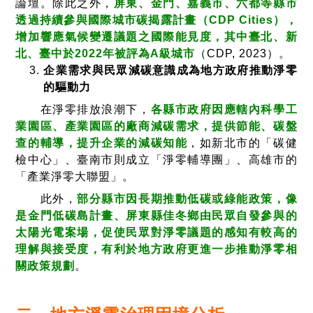
論壇。除此之外，
屏東、金門、嘉義市、六都等縣市
透過持續參與國際城市碳揭露計畫（CDP Cities），
增加響應氣候變遷議題之國際能見度，其中臺北、新
北、臺中於2022年被評為A級城市
（CDP, 2023）。
企業需求與民眾減碳意識成為地方政府推動淨零
的驅動力
在淨零排放浪潮下，
各縣市政府因應轄內科學工
業園區、產業園區的廠商減碳需求，提供節能、碳盤
查的輔導，提升企業的減碳知能
，如新北市的「碳健
檢中心」、臺南市則成立「淨零輔導團」、高雄市的
「產業淨零大聯盟」。
此外，
部分縣市因長期推動低碳或綠能政策，像
是金門低碳島計畫、屏東縣佳冬鄉由民眾自發參與的
太陽光電案場，促使民眾對淨零議題的感知有較高的
理解與接受度，有利於地方政府更進一步推動淨零相
關政策規劃
。