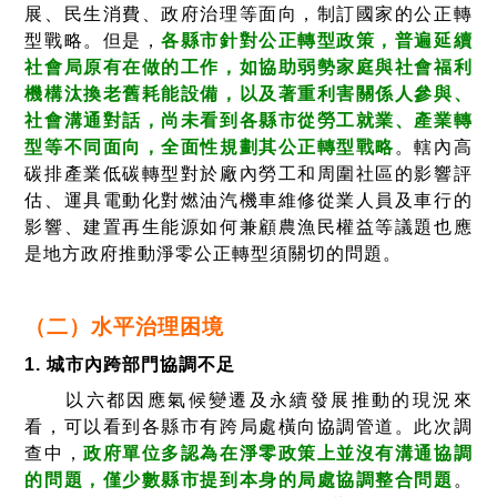
展、民生消費、政府治理等面向，制訂國家的公正轉
型戰略。但是，
各縣市針對公正轉型政策，普遍延續
社會局原有在做的工作，如協助弱勢家庭與社會福利
機構汰換老舊耗能設備，以及著重利害關係人參與、
社會溝通對話，尚未看到各縣市從勞工就業、產業轉
型等不同面向，全面性規劃其公正轉型戰略
。轄內高
碳排產業低碳轉型對於廠內勞工和周圍社區的影響評
估、運具電動化對燃油汽機車維修從業人員及車行的
影響、建置再生能源如何兼顧農漁民權益等議題也應
是地方政府推動淨零公正轉型須關切的問題。
（二）水平治理困境
1. 城市內跨部門協調不足
以六都因應氣候變遷及永續發展推動的現況來
看，可以看到
各縣市有
跨局處橫向協調管道。此次調
查中，
政府單位多認為在淨零政策上並沒有溝通協調
的問題，僅少數縣市提到本身的局處協調整合問題
。