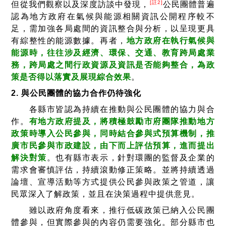
[註2]
但從我們觀察以及深度訪談中發現，
公民團體普遍
認為地方政府在氣候與能源相關資訊公開程序較不
足，需加強各局處間的資訊整合與分析，以呈現更具
有綜整性的能源數據。再者，
地方政府在執行氣候與
能源時，往往涉及經濟、環保、交通、教育跨局處業
務，跨局處之間行政資源及資訊是否能夠整合，為政
策是否得以落實及展現綜合效果
。
2. 與公民團體的協力合作仍待強化
各縣市皆認為持續在推動與公民團體的協力與合
作。
有地方政府提及，將積極鼓勵市府團隊推動地方
政策時導入公民參與，同時結合參與式預算機制，推
廣市民參與市政建設，由下而上評估預算，進而提出
解決對策
。也有縣市表示，針對環團的監督及企業的
需求會審慎評估，持續滾動修正策略。並將持續透過
論壇、宣導活動等方式提供公民參與政策之管道，讓
民眾深入了解政策，並且在決策過程中提供意見。
雖以政府角度看來，推行低碳政策已納入公民團
體參與，但實際參與的內容仍需要強化。部分縣市也