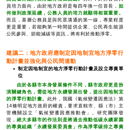
員培力面向，由於地方政府是每四年換一任首長，
如
何做到政策延續，公務人員的培力就顯得相當重要。
而且，基層公務員是與民眾溝通的第一線，專業程度
更是重要，若能夠第一時間提供企業、公民再生能源
公民參與、節能減碳等資訊，將有利於推動淨零。
建議二：地方政府應制定因地制宜地方淨零行
動計畫並強化與公民間連動
制定因地制宜的地方淨零行動計畫及設立專責單
位
由於各縣市本身發展條件不同，縣市政府更是扮
演關鍵角色，需從地方永續發展出發，提出因地制宜
的淨零行動計畫。
此外，我國《氣候變遷因應法》第
14條明定地方政府的權責，要求直轄市、縣（市）主
管機關設立「氣候變遷因應推動會」。研究團隊發
現，
絕大多縣市的作法則是將過去推動低碳永續家園
的專責組織「永續發展委員會」作為淨零碳排之專責