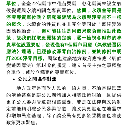
單位
，全臺22個縣市中僅苗栗縣、彰化縣尚未設立氣
候變遷與永續相關之專責單位。
然而，永續會等同是
淨零專責單位嗎？研究團隊認為永續與淨零是不一樣
的概念，
永續會的性質也並非完全等同於「氣候變遷
因應推動會」，
但可能往往是同個局處負責推動此政
策，故我們採取更嚴格的定義，逐一檢視各縣市的專
責單位設置要點，發現僅有9個縣市因應《氣候變遷因
應法》通過，已經修改淨零自治條例，並於條例中明
訂2050淨零目標。
團隊也建議地方政府應符應《氣候
變遷因應法》第14條的規定，建立首長主持之事權整
合單位，或設立穩定的專責單位。
公民之間協作對焦
地方政府是面對人民的一線人員，不論是跟民眾
的溝通甚至是讓公民團體加入相關政策討論，且提供
更多公民參與管道都相當重要。若是在法律與政策制
定前能夠明確公民參與管道，讓政策更貼近在地需求
和增加民意基礎，除了讓公民有更多發聲機會也將使
政策更加聚焦。