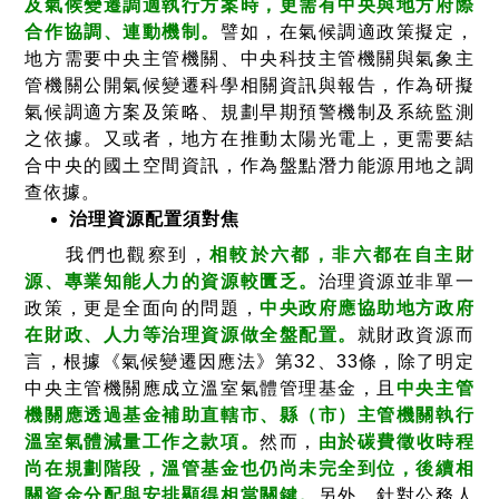
及氣候變遷調適執行方案時，更需有中央與地方府際
合作協調、連動機制。
譬如，在氣候調適政策擬定，
地方需要中央主管機關、中央科技主管機關與氣象主
管機關公開氣候變遷科學相關資訊與報告，作為研擬
氣候調適方案及策略、規劃早期預警機制及系統監測
之依據。又或者，地方在推動太陽光電上，更需要結
合中央的國土空間資訊，作為盤點潛力能源用地之調
查依據。
治理資源配置須對焦
我們也觀察到，
相較於六都，非六都在自主財
源、專業知能人力的資源較匱乏。
治理資源並非單一
政策，更是全面向的問題，
中央政府應協助地方政府
在財政、人力等治理資源做全盤配置。
就財政資源而
言，根據《氣候變遷因應法》第32、33條，除了明定
中央主管機關應成立溫室氣體管理基金，且
中央主管
機關應透過基金補助直轄市、縣（市）主管機關執行
溫室氣體減量工作之款項。
然而，
由於碳費徵收時程
尚在規劃階段，溫管基金也仍尚未完全到位，後續相
關資金分配與安排顯得相當關鍵。
另外，針對公務人