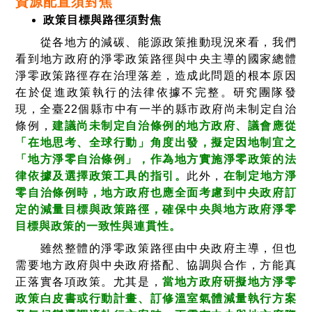
資源配置須對焦
政策目標與路徑須對焦
從各地方的減碳、能源政策推動現況來看，我們
看到地方政府的淨零政策路徑與中央主導的國家總體
淨零政策路徑存在治理落差，造成此問題的根本原因
在於促進政策執行的法律依據不完整。研究團隊發
現，全臺22個縣市中有一半的縣市政府尚未制定自治
條例，
建議尚未制定自治條例的地方政府、議會應從
「在地思考、全球行動」角度出發，擬定因地制宜之
「地方淨零自治條例」，作為地方實施淨零政策的法
律依據及選擇政策工具的指引。
此外，
在制定地方淨
零自治條例時，地方政府也應全面考慮到中央政府訂
定的減量目標與政策路徑，確保中央與地方政府淨零
目標與政策的一致性與連貫性。
雖然整體的淨零政策路徑由中央政府主導，但也
需要地方政府與中央政府搭配、協調與合作，方能真
正落實各項政策。尤其是，
當地方政府研擬地方淨零
政策白皮書或行動計畫、訂修溫室氣體減量執行方案