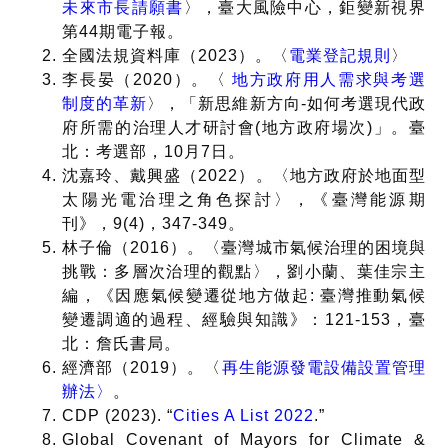
未來市長請願書
〉，臺大風險中心，鉅變新視界
第44期電子報。
全國法規資料庫（2023）。〈
電業登記規則
〉
李長晏（2020）。〈
地方政府用人需求與考選
制度的革新
〉，「新思維新方向-如何考選現代政
府所需的治理人才研討會(地方政府場次)」。臺
北：考選部，10月7日。
沈嘉玲、戴興盛（2022）。〈地方政府於地面型
太陽光電治理之角色探討〉，《臺灣能源期
刊》，9(4)，347-349。
林子倫（2016）。〈臺灣城市氣候治理的困境與
挑戰：多層次治理的觀點〉，劉小蘭、葉佳宗主
編，《因應氣候變遷從地方做起: 臺灣推動氣候
變遷調適的過程、經驗與知識》：121-153，臺
北：詹氏書局。
經濟部（2019）。〈
再生能源發電設備設置管理
辦法〉
。
CDP (2023). “
Cities A List 2022
.”
Global Covenant of Mayors for Climate &