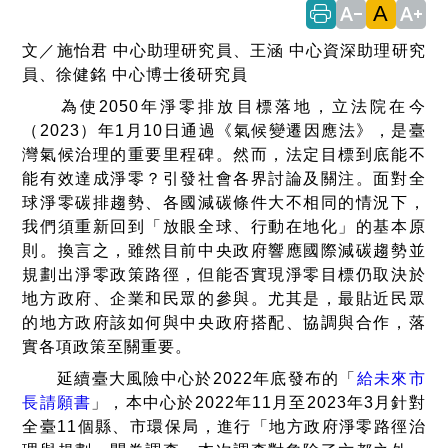
A
text_decrease
text_increase
文／施怡君 中心助理研究員、王涵 中心資深助理研究
員、徐健銘 中心博士後研究員
為使2050年淨零排放目標落地，立法院在今
（2023）年1月10日通過《氣候變遷因應法》，是臺
灣氣候治理的重要里程碑。然而，法定目標到底能不
能有效達成淨零？引發社會各界討論及關注。面對全
球淨零碳排趨勢、各國減碳條件大不相同的情況下，
我們須重新回到「放眼全球、行動在地化」的基本原
則。換言之，雖然目前中央政府響應國際減碳趨勢並
規劃出淨零政策路徑，但能否實現淨零目標仍取決於
地方政府、企業和民眾的參與。尤其是，最貼近民眾
的地方政府該如何與中央政府搭配、協調與合作，落
實各項政策至關重要。
延續臺大風險中心於2022年底發布的「
給未來市
長請願書
」，本中心於2022年11月至2023年3月針對
全臺11個縣、市環保局，進行「地方政府淨零路徑治