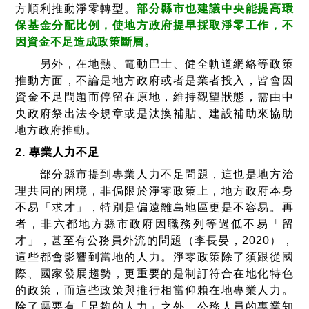
方順利推動淨零轉型。
部分縣市也建議中央能提高環
保基金分配比例，使地方政府提早採取淨零工作，不
因資金不足造成政策斷層。
另外，在地熱、電動巴士、健全軌道網絡等政策
推動方面，不論是地方政府或者是業者投入，皆會因
資金不足問題而停留在原地，維持觀望狀態，需由中
央政府祭出法令規章或是汰換補貼、建設補助來協助
地方政府推動。
2. 專業人力不足
部分縣市提到專業人力不足問題，這也是地方治
理共同的困境，非侷限於淨零政策上，地方政府本身
不易「求才」，特別是偏遠離島地區更是不容易。再
者，非六都地方縣市政府因職務列等過低不易「留
才」，甚至有公務員外流的問題（李長晏，2020），
這些都會影響到當地的人力。淨零政策除了須跟從國
際、國家發展趨勢，更重要的是制訂符合在地化特色
的政策，而這些政策與推行相當仰賴在地專業人力。
除了需要有「足夠的人力」之外，公務人員的專業知