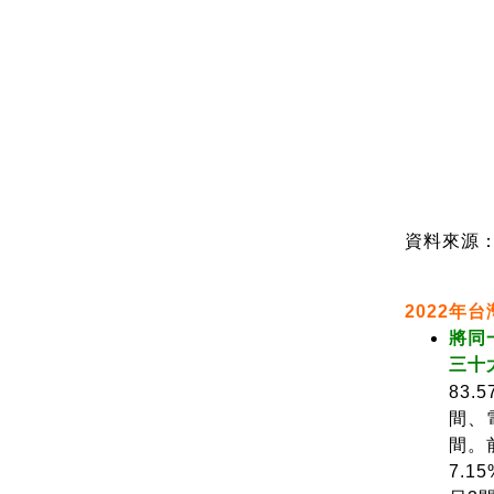
資料來源：
2022年
將同
三十
83
間、
間。
7.