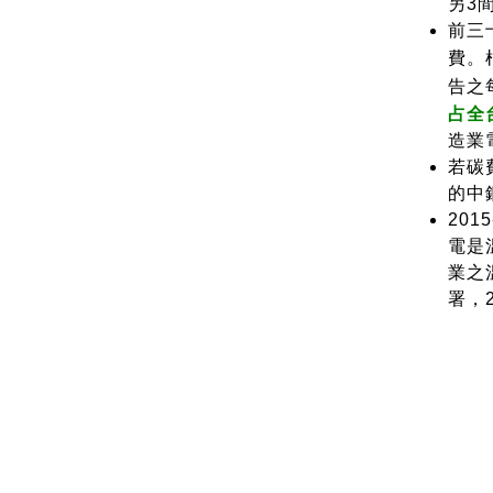
另3
前三
費。
告之每
占全
造業
若碳
的中
20
電是
業之
署，2