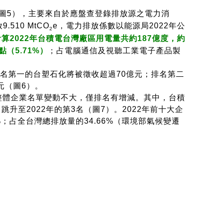
（圖5），主要來自於應盤查登錄排放源之電力消
510 MtCO
e，電力排放係數以能源局2022年公
2
算2022年台積電台灣廠區用電量共約187億度，約
（5.71%）
；占電腦通信及視聽工業電子產品製
排名第一的台塑石化將被徵收超過70億元；排名第二
元（圖6）。
名外整體企業名單變動不大，僅排名有增減。其中，台積
升至2022年的第3名（圖7）。2022年前十大企
47%；占全台灣總排放量的34.66%（環境部氣候變遷