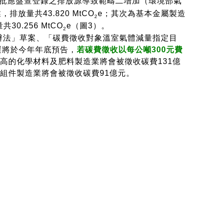
二批應盤查登錄之排放源導致範疇二增加（環境部氣
放量共43.820 MtCO
e；其次為基本金屬製造
2
0.256 MtCO
e（圖3）。
2
費辦法」草案、「碳費徵收對象溫室氣體減量指定目
遲將於今年年底預告，
若碳費徵收以每公噸300元費
高的化學材料及肥料製造業將會被徵收碳費131億
組件製造業將會被徵收碳費91億元。