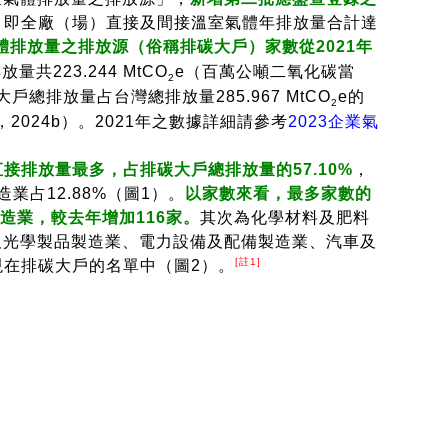
，
即全廠（場）直接及間接溫室氣體年排放量合計達
氣體排放量之排放源（俗稱排碳大戶）家數從2021年
共223.244 MtCO
e（百萬公噸二氧化碳當
2
大戶總排放量占台灣總排放量285.967 MtCO
e的
2
，2024b）。2021年之數據詳細請參考
2023企業氣
接排放量最多，占排碳大戶總排放量的57.10%
，
業占12.88%（圖1）。
以家數來看，最多家數的
造業，較去年增加116家。
其次為化學材料及肥料
品及光學製品製造業、電力設備及配備製造業、汽車及
[註1]
在排碳大戶的名單中（圖2）。