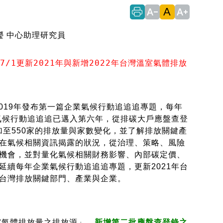
A
text_decrease
text_increase
瀅 中心助理研究員
/1更新2021年與新增2022年台灣溫室氣體排放
019年發布第一篇企業氣候行動追追追專題，每年
氣候行動追追追已邁入第六年，從排碳大戶應盤查登
增加至550家的排放量與家數變化，並了解排放關鍵產
在氣候相關資訊揭露的狀況，從治理、策略、風險
機會，並對量化氣候相關財務影響、內部碳定價、
續每年企業氣候行動追追追專題，更新2021年台
台灣排放關鍵部門、產業與企業。
室氣體排放量之排放源」，
新增第二批應盤查登錄之