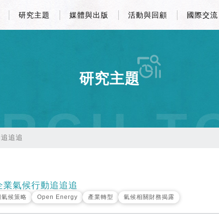
研究主題
媒體與出版
活動與回顧
國際交流
研究主題
RCH T
動追追追
4企業氣候行動追追追
期氣候策略
Open Energy
產業轉型
氣候相關財務揭露