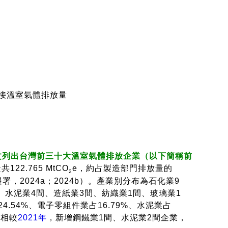
間接溫室氣體排放量
文列出台灣前三十大溫室氣體排放企業（以下簡稱前
2.765 MtCO
e，約占製造部門排放量的
2
署，2024a；2024b）。產業別分布為石化業9
、水泥業4間、造紙業3間、紡織業1間、玻璃業1
.54%、電子零組件業占16.79%、水泥業占
，相較
2021年
，新增鋼鐵業1間、水泥業2間企業，