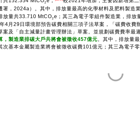
共152.354 MtCO
e，
較2021年增加，主要因新增第
2
遷署，2024a）。其中，排放量最高的化學材料及肥料製造業，排
放量共33.710 MtCO
e；其三為電子零組件製造業，排放量共3
2
24年4月29日環境部預告碳費相關三項子法草案，「碳費收
草案及「自主減量計畫管理辦法」草案。並規劃碳費費率最
算，製造業排碳大戶共將會被徵收457億元
。其中，排放量最
其次基本金屬製造業將會被徵收碳費101億元；其三為電子零