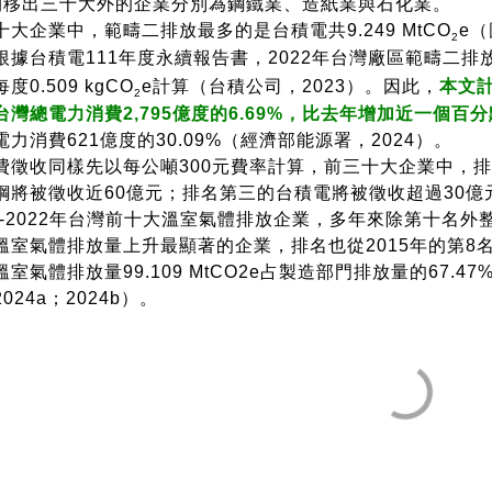
間移出三十大外的企業分別為鋼鐵業、造紙業與石化業。
十大企業中，範疇二排放最多的是台積電共9.249 MtCO
e
2
根據台積電111年度永續報告書，2022年台灣廠區範疇二排放9.
度0.509 kgCO
e計算（台積公司，2023）。因此，
本文計
2
台灣總電力消費2,795億度的6.69%，比去年增加近一個百分點
電力消費621億度的30.09%（經濟部能源署，2024）。
費徵收同樣先以每公噸300元費率計算，前三十大企業中，
鋼將被徵收近60億元；排名第三的台積電將被徵收超過30億
15-2022年台灣前十大溫室氣體排放企業，多年來除第十
溫室氣體排放量上升最顯著的企業，排名也從2015年的第8名跳
溫室氣體排放量99.109 MtCO2e占製造部門排放量的67.
024a；2024b）。