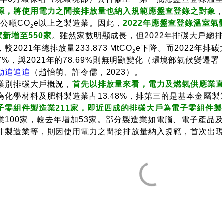
源，將使用電力之間接排放量也納入規範應盤查登錄之對象
萬公噸CO
e以上之製造業。因此，
2022年應盤查登錄溫室
2
家新增至550家
。雖然家數明顯成長，但2022年排碳大戶總排放量
較2021年總排放量233.873 MtCO
e下降。而2022年排碳
2
.07%，與2021年的78.69%則無明顯變化（環境部氣候變遷署
動追追追
（趙怡萌、許令儒，2023）。
業別排碳大戶概況，
首先以排放量來看，電力及燃氣供應業直
為化學材料及肥料製造業占13.48%，排第三的是基本金屬製造
子零組件製造業211家，即近四成的排碳大戶為電子零組件製
業100家，較去年增加53家。部分製造業如電腦、電子產
件製造業等，則因使用電力之間接排放量納入規範，首次出現