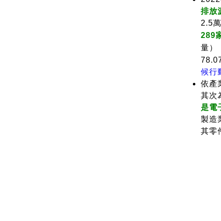
排放
2.5
289
量），
78
候行
依產
其次
是電
製造
其零