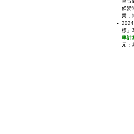
量合計
候變
業，排
20
標」
率計
元；