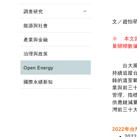
keyboard_arrow_down
調查研究
文／趙怡萌
能源與社會
※ 本文因
產業與金融
量關聯數
治理與政策
台大風險
Open Energy
持續追蹤
錄的溫室氣
國際永續新知
業與前三
管理、指
供應鏈減
灣前三十
2022年
20