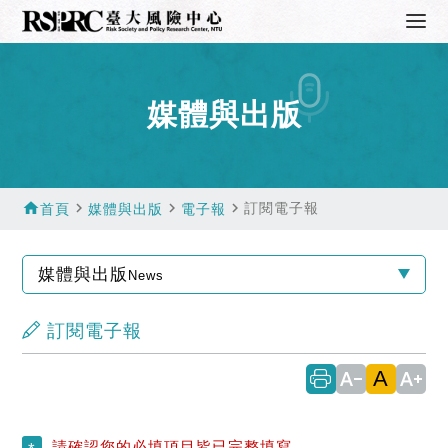
媒體與出版
home
navigate_next
navigate_next
navigate_next
訂閱電子報
首頁
媒體與出版
電子報
媒體與出版
News
訂閱電子報
A
text_decrease
text_increase
請確認您的必填項目皆已完整填寫。