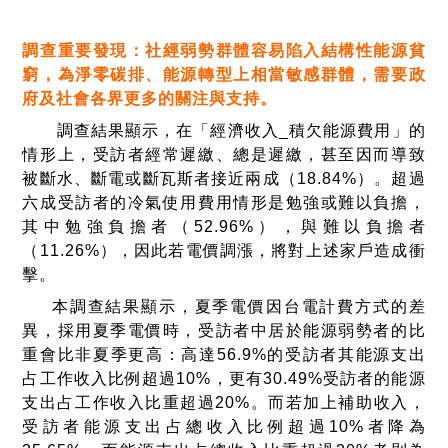
調查重要發現：社經弱勢群體容易陷入結構性能源貧
窮，為淨零碳排、能源轉型上相當敏感群體，需要政
府及社會各界更多的關注與支持。
調查結果顯示，在「經濟收入
_
積欠能源費用」的
情形上，受訪者經常遲繳、總是遲繳，甚至因而導致
被斷水、斷電或斷瓦斯者接近兩成（
18.84%
）。超過
六成受訪者的冷氣使用費用情形是勉強或難以負擔，
其中勉強負擔者（
52.96%
），與難以負擔者
（
11.26%
），因此若電價調漲，將對上述家戶造成衝
擊。
本調查結果顯示，夏季電價因台電計費方式的差
異，採用夏季電價時，受訪者中居於能源弱勢者的比
重會比非夏季更高：高達
56.9%
的受訪者其能源支出
占工作收入比例超過
10%
，更有
30.49%
受訪者的能源
支出占工作收入比重超過
20%
。而若加上補助收入，
受訪者能源支出占總收入比例超過
10%
者降為