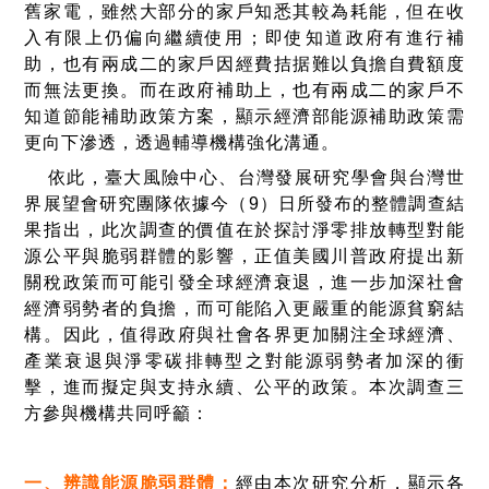
舊家電，雖然大部分的家戶知悉其較為耗能，但在收
入有限上仍偏向繼續使用；即使知道政府有進行補
助，也有兩成二的家戶因經費拮据難以負擔自費額度
而無法更換。而在政府補助上，也有兩成二的家戶不
知道節能補助政策方案，顯示經濟部能源補助政策需
更向下滲透，透過輔導機構強化溝通。
依此，臺大風險中心、台灣發展研究學會與台灣世
界展望會研究團隊依據今（
9
）日所發布的整體調查結
果指出，此次調查的價值在於探討淨零排放轉型對能
源公平與脆弱群體的影響，正值美國川普政府提出新
關稅政策而可能引發全球經濟衰退，進一步加深社會
經濟弱勢者的負擔，而可能陷入更嚴重的能源貧窮結
構。因此，值得政府與社會各界更加關注全球經濟、
產業衰退與淨零碳排轉型之對能源弱勢者加深的衝
擊，進而擬定與支持永續、公平的政策。本次調查三
方參與機構共同呼籲：
一、
辨識能源脆弱群體：
經由本次研究分析，顯示各