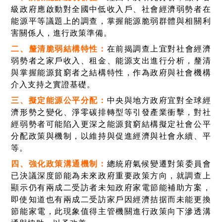
級政府應啟動對全國中低收入戶、社會經濟弱勢者在
能源平等議題上的調查，掌握能源脆弱群體與相關利
害關係人，進行政策準備。
二、
釐清脆弱結構特性：
在前揭調查上宜對社會經濟
弱勢者之家戶收入、租金、能源支出進行分析，釐清
與掌握能源貧窮者之結構特性，作為政府與社會機構
介入支持之實證基礎。
三、
擬定能源公平分配：
中央與地方政府宜對全球經
濟形勢之變化、淨零碳排轉型等引發產業衝擊，對社
經弱勢者可能陷入更深之能源貧窮結構擬定社會公平
分配政策與機制，以維持與促進經濟與社會永續、平
等。
四、
強化政策溝通機制：
總統府氣候變遷對策委員會
已決議深度節能為未來政府重要政策方向，就調查上
顯示仍有兩成二受訪者未知政府家電節能補助方案，
即使知道也有兩成二受訪家戶因經濟拮据而未能更換
節能家電，此現象值得主管機關進行政策向下滲透溝