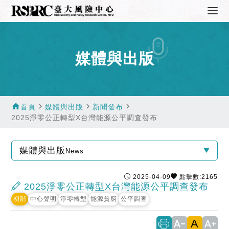
媒體與出版
home
navigate_next
navigate_next
navigate_next
首頁
媒體與出版
新聞發布
2025淨零公正轉型X台灣能源公平調查發布
媒體與出版
News
2025-04-09
點擊數:2165
2025淨零公正轉型X台灣能源公平調查發布
初階
中心聲明
淨零轉型
能源貧窮
公平調查
A
text_decrease
text_increase