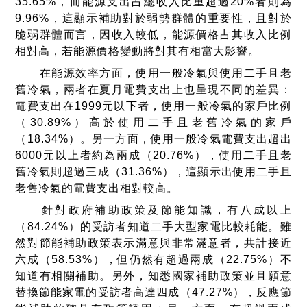
35.65%
，而能源支出占總收入比重超過
20%
者則為
9.96%
，這顯示補助對於弱勢群體的重要性，且對於
脆弱群體而言，因收入較低，能源價格占其收入比例
相對高，若能源價格變動將對其有相當大影響。
在能源效率方面，使用一般冷氣與使用二手且老
舊冷氣，兩者在夏月電費支出上也呈現不同的差異：
電費支出在
1999
元以下者，使用一般冷氣的家戶比例
（
30.89%
）高於使用二手且老舊冷氣的家戶
（
18.34%
）。另一方面，使用一般冷氣電費支出超出
6000
元以上者約為兩成（
20.76%
），使用二手且老
舊冷氣則超過三成（
31.36%
），這顯示出使用二手且
老舊冷氣的電費支出相對較高。
針對政府補助政策及節能知識，有八成以上
（
84.24%
）的受訪者知道二手大型家電比較耗能。雖
然對節能補助政策表示滿意與非常滿意者，共計接近
六成（
58.53%
），但仍然有超過兩成（
22.75%
）不
知道有相關補助。另外，知悉國家補助政策並且願意
替換節能家電的受訪者高達四成（
47.27%
），反應節