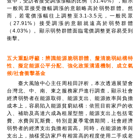
查中，受訪者接受調漲漲幅的比例（
31.40%
），顯示
一般民眾接受微幅調漲的意願略高於弱勢群體。然
而，若電價漲幅往上調整至
3.1-3.5
元，一般民眾
（
27.91%
）接受調漲的意願就遠高於弱勢群體
（
4.03%
）。顯示弱勢群體面臨電價調整更容易受到
衝擊。
五大重點呼籲：辨識能源脆弱群體、釐清脆弱結構特
性、擬定能源公平分配、強化政策溝通機制、成立氣
候
/
社會衝擊基金
臺大風險中心主任周桂田評析，本次透過展望會
台灣北、中、南、東之服務家戶進行調查，顯示社會
經濟弱勢者在能源取得、能源支出、能源效率與負擔
成本上，容易陷入能源貧窮結構：依照目前家戶的收
入、補助及高達六成為租屋型態，能源支出上包括電
費、水費與瓦斯費、特別是夏季電價期間，社會經濟
弱勢者的經濟支出負擔相當高。同時，在能源效率與
支出上，抽樣受訪家戶有相當高的程度使用二手或老