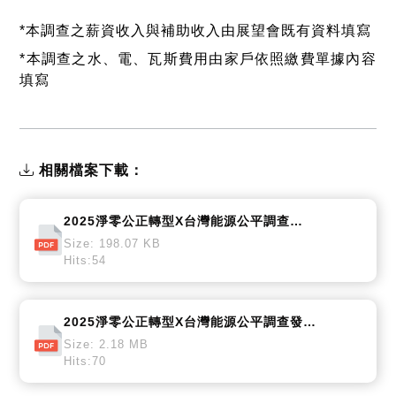
*
本調查之薪資收入與補助收入由展望會既有資料填寫
*
本調查之水、電、瓦斯費用由家戶依照繳費單據內容
填寫
相關檔案下載：
2025淨零公正轉型X台灣能源公平調查新聞稿
Size: 198.07 KB
Hits:54
2025淨零公正轉型X台灣能源公平調查發布簡報
Size: 2.18 MB
Hits:70