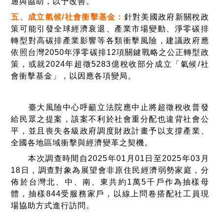
通與協助，以予改善。
五、
成立氣候
/
社會衝擊基金：
針對美國政府新關稅政
策可能引發全球經濟衰退、產業市場變動、淨零碳排
轉型對高碳排產業影響等各類衝擊風險，建議政府應
依照台灣
2050
年淨零碳排
12
項關鍵戰略之公正轉型政
策，或就
2024
年超徵
5283
億稅收部分成立「氣候
/
社
會衝擊基金」，以因應各項變局。
臺大風險中心呼籲立法院應中止將超徵稅收普發
給民眾之提案，該案不利於社會重分配也違背社會公
平，並且喪失各級政府調度財政計畫予以支撐產業、
全國各地區域衝擊與經濟變革之契機。
本次調查時間自
2025
年
01
月
01
日至
2025
年
03
月
18
日，調查對象為展望會非原住民經濟弱勢家庭，分
佈於台灣北、中、南、東共約
1
萬
5
千戶作為抽樣母
體，抽樣
844
受服務家戶，以線上問卷搭配社工員現
場協助方式進行訪問。