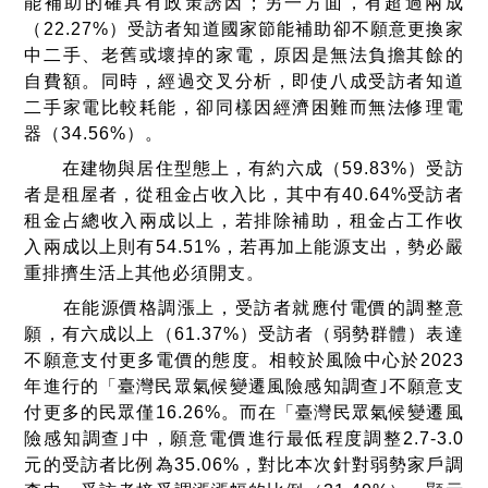
能補助的確具有政策誘因；另一方面，有超過兩成
（
22.27%
）受訪者知道國家節能補助卻不願意更換家
中二手、老舊或壞掉的家電，原因是無法負擔其餘的
自費額。同時，經過交叉分析，即使八成受訪者知道
二手家電比較耗能，卻同樣因經濟困難而無法修理電
器（
34.56%
）。
在建物與居住型態上，有約六成（
59.83%
）受訪
者是租屋者，從租金占收入比，其中有
40.64%
受訪者
租金占總收入兩成以上，若排除補助，租金占工作收
入兩成以上則有
54.51%
，若再加上能源支出，勢必嚴
重排擠生活上其他必須開支。
在能源價格調漲上，受訪者就應付電價的調整意
願，有六成以上（
61.37%
）受訪者（弱勢群體）表達
不願意支付更多電價的態度。相較於風險中心於
2023
年進行的「臺灣民眾氣候變遷風險感知調查｣不願意支
付更多的民眾僅
16.26%
。而在「臺灣民眾氣候變遷風
險感知調查｣中，願意電價進行最低程度調整
2.7-3.0
元的受訪者比例為
35.06%
，對比本次針對弱勢家戶調