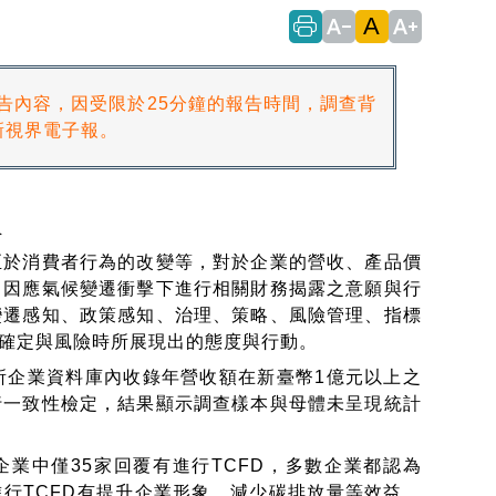
A
text_decrease
text_increase
報告內容，因受限於25分鐘的報告時間，調查背
新視界電子報。
員
於消費者行為的改變等，對於企業的營收、產品價
，因應氣候變遷衝擊下進行相關財務揭露之意願與行
變遷感知、政策感知、治理、策略、風險管理、指標
確定與風險時所展現出的態度與行動。
企業資料庫內收錄年營收額在新臺幣1億元以上之
行一致性檢定，結果顯示調查樣本與母體未呈現統計
業中僅35家回覆有進行TCFD，多數企業都認為
進行TCFD有提升企業形象、減少碳排放量等效益，