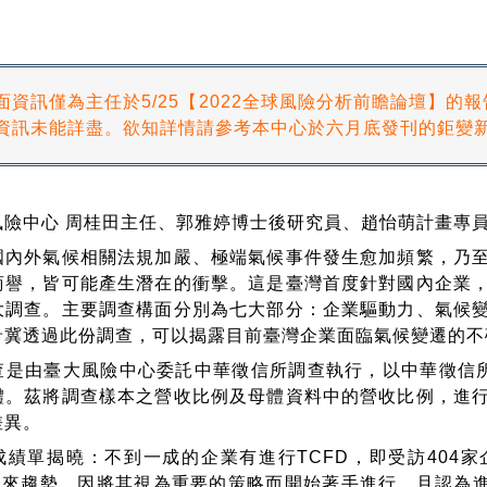
面資訊僅為主任於5/25【2022全球風險分析前瞻論壇】的
資訊未能詳盡。欲知詳情請參考本中心於六月底發刊的鉅變
風險中心 周桂田主任、郭雅婷博士後研究員、趙怡萌計畫專
外氣候相關法規加嚴、極端氣候事件發生愈加頻繁，乃至
商譽，皆可能產生潛在的衝擊。這是臺灣首度針對國內企業
大調查。主要調查構面分別為七大部分：企業驅動力、氣候
希冀透過此份調查，可以揭露目前臺灣企業面臨氣候變遷的不
由臺大風險中心委託中華徵信所調查執行，以中華徵信所
體。茲將調查樣本之營收比例及母體資料中的營收比例，進
差異。
單揭曉：不到一成的企業有進行TCFD，即受訪404家企
是未來趨勢，因將其視為重要的策略而開始著手進行，且認為