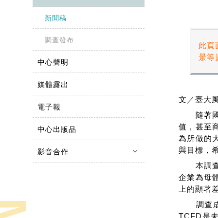
新聞稿
調查發布
此頁
景等
中心聲明
媒體露出
文／臺大
電子報
隨著國內
值，甚至
中心出版品
為所做的
與目標，
keyboard_arrow_down
影音合作
本調查是
企業為母
上的顯著
調查成績
TCFD