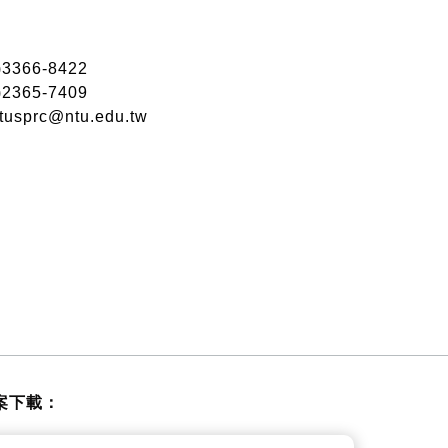
：
3366-8422
2365-7409
usprc@ntu.edu.tw
案下載：