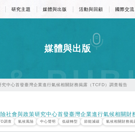
研究主題
媒體與出版
活動與回顧
國際交流
媒體與出版
 & PUB
研究中心首發臺灣企業進行氣候相關財務揭露（TCFD）調查報告
險社會與政策研究中心首發臺灣企業進行氣候相關財務
FD調查
氣候風險
中心聲明
低碳轉型
節能減碳
氣候相關財務揭