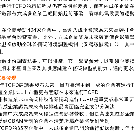
業進行TCFD的精細程度仍存在明顯差異，僅有兩成多企業
不過卻有六成多企業已經開始超前部署，看準此氣候變遷趨
全體受訪404家企業中，高達八成企業認為未來高碳排產
產品者會影響商譽。此外，六成企業認為未來碳定價會影響
歐盟將啟動全球首個碳邊境調整機制（又稱碳關稅）時，其
制。
此份調查結果，可以供產、官、學界參考，以引領企業揭
以期未來臺灣企業及其供應鏈建立低碳轉型的能力，邁向更永
重要發現：
17年TCFD建議書發布以來，目前臺灣不到一成的企業有進行T
櫃企業比非上市櫃更有意願在未來進行TCFD
排製造業比非高碳排製造業認為進行TCFD是重要或非常重
八成企業認為未來高碳排產品會面臨完全或部分淘汰
企業中六成認為未來碳定價會影響營收，但是高達九成多企
受到CBAM管制的企業不清楚所屬產業將受到管制
TCFD的35家企業中，六成多企業已開始進行低碳創新，但