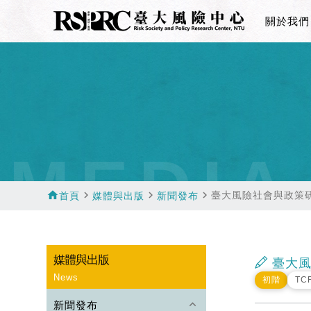
關於我們
MEDIA
home
navigate_next
navigate_next
navigate_next
臺大風險社會與政策
首頁
媒體與出版
新聞發布
媒體與出版
臺大風
News
初階
TC
keyboard_arrow_up
新聞發布