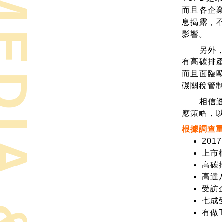
而且各企
息揭露，
影響。
另外，在
有高碳排
而且面臨
碳關稅管
相信透過
應策略，
根據調查
20
上市
高碳
高達
受訪
七成
有做