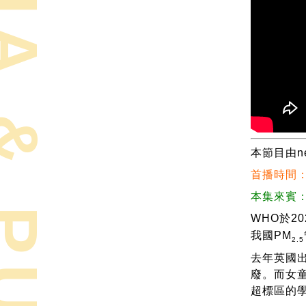
本節目由n
首播時間：
本集來賓
WHO於20
我國PM
2.5
去年英國
廢。而女童
超標區的