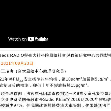
eeds RADIO與臺大社科院風險社會與政策研究中心共同製
2021年08月23日
：
王瑞庚
（台大風險中心助理研究員）
3
3
21年將PM
安全標準的年均標，從10μg/m
加嚴到5μg/m
2.5
3
管制政策的標準，卻仍十年不變維持於15μg/m
。
出現全球首例，法官在死因調查後判定一名9歲女童死於空氣
之死也讓英國倫敦市長Sadiq Khan於2016到2020年
學校減少97%。但我國政策對於柴油大車管制，仍限於無法