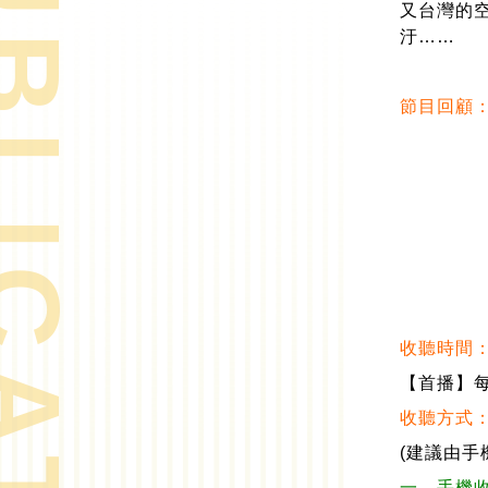
& PUBLICATIONS
又台灣的
汙……
節目回顧
收聽時間
【首播】每周
收聽方式
(建議由手
一、手機