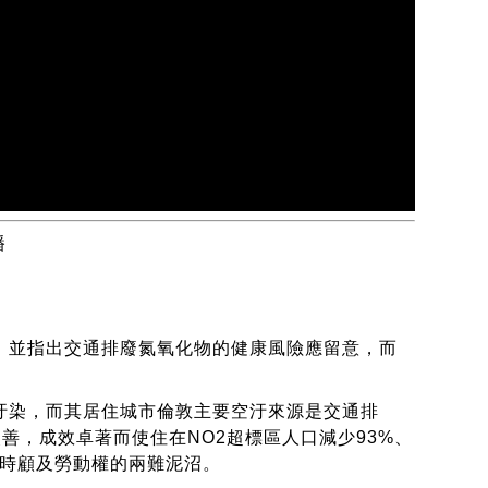
播
，並指出交通排廢氮氧化物的健康風險應留意，而
汙染，而其居住城市倫敦主要空汙來源是交通排
推動改善，成效卓著而使住在NO2超標區人口減少93%、
同時顧及勞動權的兩難泥沼。