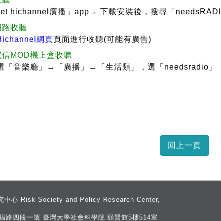
et hichannel廣播」app→ 下載安裝後，搜尋「needsR
網路收聽
Hichannel網頁
頁面進行收聽(可能有廣告)
電信MOD機上盒收聽
選「音樂廳」→「廣播」→「生活類」，選「needsradio」
 Society and Policy Research Center,
斯福路四段一號 臺灣大學社會科學院 頤賢館5樓514室