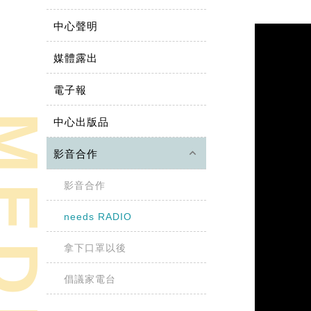
中心聲明
媒體露出
電子報
中心出版品
keyboard_arrow_up
影音合作
影音合作
needs RADIO
拿下口罩以後
倡議家電台