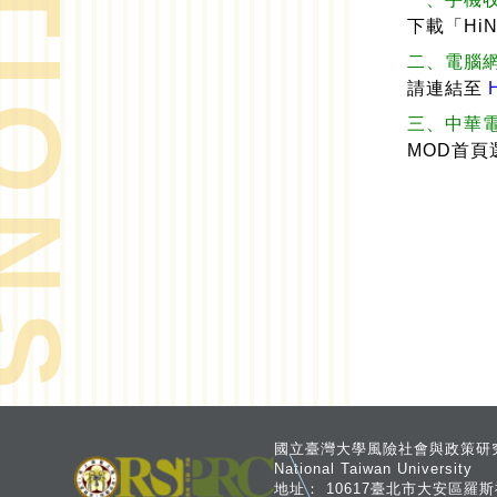
下載「HiN
二、電腦
請連結至
三、中華
MOD首頁
國立臺灣大學風險社會與政策研究中心 Risk
National Taiwan University
地址：
10617臺北市大安區羅