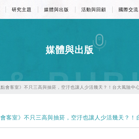
研究主題
媒體與出版
活動與回顧
國際交流
媒體與出版
 & PUB
觀點會客室》不只三高與抽菸，空汙也讓人少活幾天？！台大風險中
會客室》不只三高與抽菸，空汙也讓人少活幾天？！