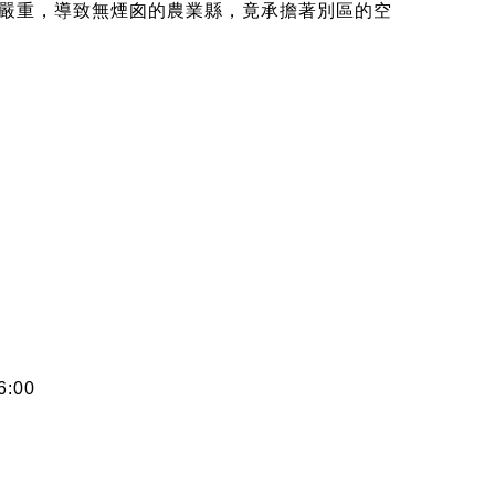
嚴重，導致無煙囪的農業縣，竟承擔著別區的空
:00