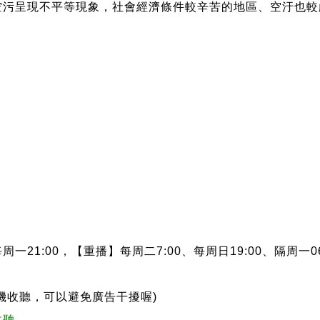
空污呈現不平等現象，社會經濟條件較辛苦的地區、空汙也較
：
：
一21:00，【重播】每周二7:00、每周日19:00、隔周一06
：
機收聽，可以避免廣告干擾喔)
收聽