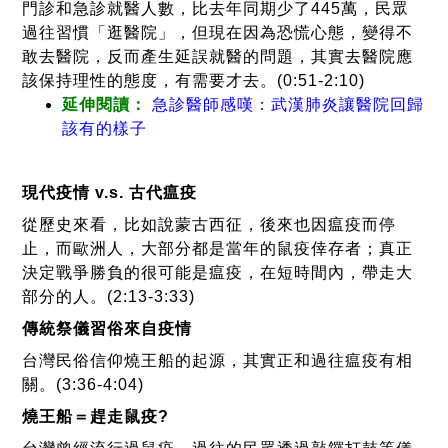
門診和急診就醫人數，比去年同期少了445萬，民眾
過往習慣「逛醫院」，但現在因為恐慌心態，變得不
敢去醫院，反而產生延誤就醫的問題，其實去醫院應
該保持理性的態度，有需要才去。(0:51-2:10)
延伸閱讀：
急診醫師感嘆：武漢肺炎讓醫院回歸
該有的樣子
現代疫情 v.s. 古代瘟疫
從歷史來看，比如說蒙古西征，後來也因瘟疫而停
止，而歐洲人，大部分都是當年的鼠疫倖存者；真正
決定戰爭勝負的很可能是瘟疫，在短時間內，帶走大
部分的人。(2:13-3:33)
傳統祭儀習俗來自疫情
台灣民俗信仰燒王船的起源，其實正和過往瘟疫有相
關。(3:36-4:04)
燒王船＝趕走鼠疫?