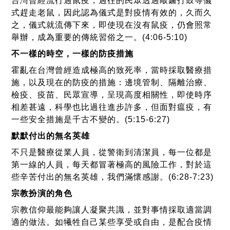
台灣曾經流行過鼠疫，過往的民眾透過敲鑼打鼓等儀
式趕走老鼠，因此認為儀式是對疫情有效的，久而久
之，儀式就流傳下來，即使現在沒有鼠疫，仍會照常
舉辦，成為重要的傳統習俗之一。(4:06-5:10)
不一樣的時空，一樣的防疫措施
霍亂在台灣曾經造成極高的致死率，當時採取醫療措
施，以及現在的防疫的措施：邊境管制、隔離治療、
檢疫、疫苗、民眾宣導，呈現高度相關性，即使時序
相差甚遠，科學也比過往進步許多，但面對瘟疫，有
一些安全措施是千古不變的。(5:15-6:27)
默默付出的無名英雄
不只是醫療從業人員，從警衛到清潔員，每一位都是
第一線的人員，每天都冒著極高的風險工作，對於這
些辛苦付出的無名英雄，我們滿懷感謝。(6:28-7:23)
宗教扮演的角色
宗教信仰最能夠讓人凝聚共識，並對事情採取適當調
適的做法。如犧牲自己某些享受或自由，是配合疫情