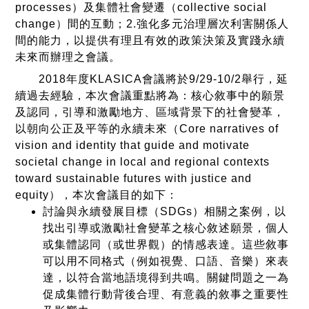
processes）及集體社會變遷（collective social
change）間的互動；2.強化多元治理層次利害關係人
間的能力，以提供有理且有效的政策決策及實踐永續
未來而辦理之會議。
2018年度KLASICA會議將於9/29-10/2舉行，延
續過去經驗，本次會議重點將為：核心敘事中的願景
及認同，引導和激勵地方、區域背景下的社會變革，
以朝向公正及平等的永續未來（Core narratives of
vision and identity that guide and motivate
societal change in local and regional contexts
toward sustainable futures with justice and
equity），本次會議目的如下：
討論與永續發展目標（SDGs）相關之案例，以
找出引導或激勵社會變革之核心敘述願景，個人
或集體認同（或世界觀）的情感表達。這些敘事
可以用不同格式（例如視覺、口語、音樂）來表
達，以符合當地語境得到共鳴。關鍵問題之一為
促成集體行動背後合理、有意義的敘事之重要性