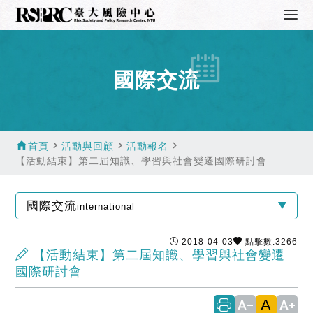
國際交流
home
navigate_next
navigate_next
navigate_next
首頁
活動與回顧
活動報名
【活動結束】第二屆知識、學習與社會變遷國際研討會
國際交流
international
2018-04-03
點擊數:3266
【活動結束】第二屆知識、學習與社會變遷
國際研討會
A
text_decrease
text_increase