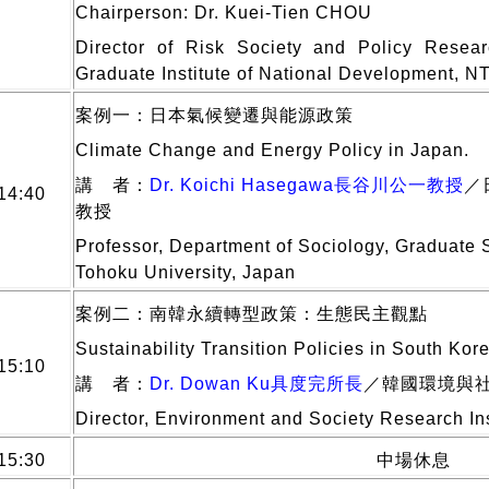
Chairperson: Dr. Kuei-Tien CHOU
Director of Risk Society and Policy Resear
Graduate Institute of National Development, N
案例一：日本氣候變遷與能源政策
Climate Change and Energy Policy in Japan.
講 者：
Dr. Koichi Hasegawa長谷川公一教授
／
14:40
教授
Professor, Department of Sociology, Graduate S
Tohoku University, Japan
案例二：南韓永續轉型政策：生態民主觀點
Sustainability Transition Policies in South Ko
15:10
講 者：
Dr. Dowan Ku具度完所長
／韓國環境與
Director, Environment and Society Research Ins
15:30
中場休息