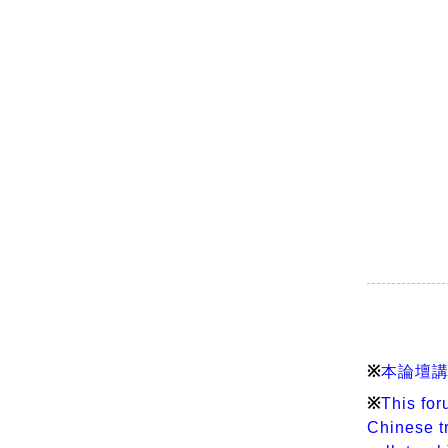
※
本論壇
※
This for
Chinese t