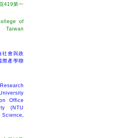
419第一
ollege of
l Taiwan
險社會與政
國際產學聯
 Research
niversity
son Office
ity (NTU
Science,