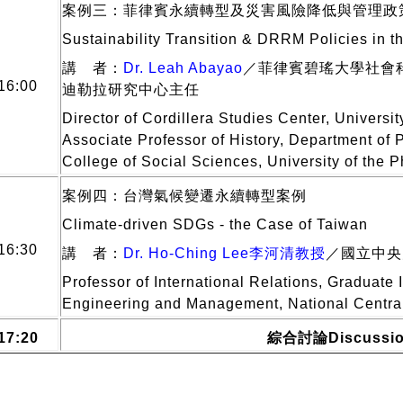
案例三：菲律賓永續轉型及災害風險降低與管理政
Sustainability Transition & DRRM Policies in t
講 者：
Dr. Leah Abayao
／菲律賓碧瑤大學社會
16:00
迪勒拉研究中心主任
Director of Cordillera Studies Center, Universit
Associate Professor of History, Department of 
College of Social Sciences, University of the 
案例四：台灣氣候變遷永續轉型案例
Climate-driven SDGs - the Case of Taiwan
16:30
講 者：
Dr. Ho-Ching Lee李河清教授
／國立中央
Professor of International Relations, Graduate I
Engineering and Management, National Central
17:20
綜合討論
Discussi