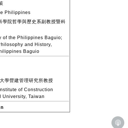
策
he Philippines
科學院哲學與歷史系副教授暨科
y of the Philippines Baguio;
Philosophy and History,
Philippines Baguio
大學營建管理研究所教授
nstitute of Construction
 University, Taiwan
on