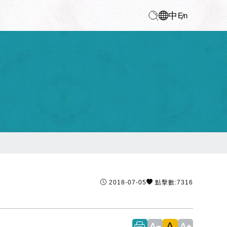
中
En
2018-07-05
點擊數:7316
A
text_decrease
text_increase