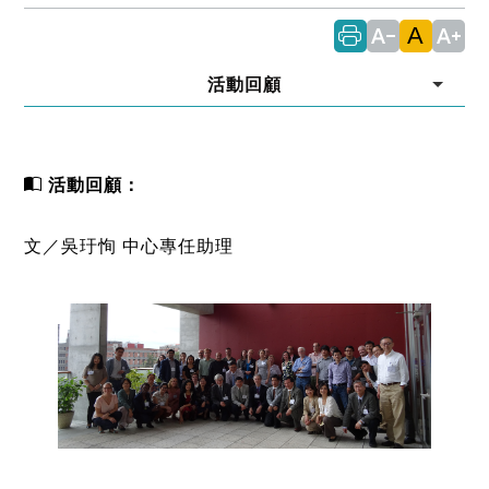
A
text_decrease
text_increase
活動回顧
活動回顧：
文／吳玗恂 中心專任助理