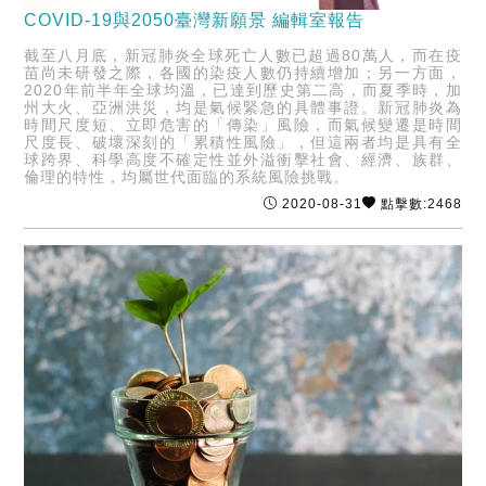
COVID-19與2050臺灣新願景 編輯室報告
截至八月底，新冠肺炎全球死亡人數已超過80萬人，而在疫
苗尚未研發之際，各國的染疫人數仍持續增加；另一方面，
2020年前半年全球均溫，已達到歷史第二高，而夏季時，加
州大火、亞洲洪災，均是氣候緊急的具體事證。新冠肺炎為
時間尺度短、立即危害的「傳染」風險，而氣候變遷是時間
尺度長、破壞深刻的「累積性風險」，但這兩者均是具有全
球跨界、科學高度不確定性並外溢衝擊社會、經濟、族群、
倫理的特性，均屬世代面臨的系統風險挑戰。
2020-08-31
點擊數:2468