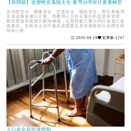
【新聞稿】改變輕忽風險文化 臺灣治理與社會應轉型
從消防安全、職業安全、交通安全、國防安全，歷年來臺灣
災害或事故層出不窮。而臺灣公共安全運作的監督與管理，
雖然透過制度面不斷地補強，也歷經數次重大的社會傷亡慘
痛教訓，從根本上仍不敵高度隱匿且忽視風險的文化慣性與
僥倖心態...
2020-04-29
點擊數:1747
人口老化與照護體制