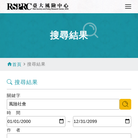
搜尋結果
home
navigate_next
搜尋結果
首頁
搜尋結果
關鍵字
時 間
～
作 者