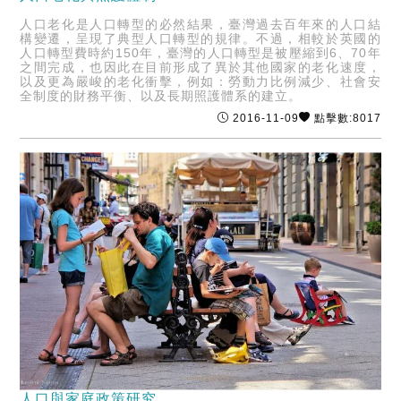
人口老化是人口轉型的必然結果，臺灣過去百年來的人口結
構變遷，呈現了典型人口轉型的規律。不過，相較於英國的
人口轉型費時約150年，臺灣的人口轉型是被壓縮到6、70年
之間完成，也因此在目前形成了異於其他國家的老化速度，
以及更為嚴峻的老化衝擊，例如：勞動力比例減少、社會安
全制度的財務平衡、以及長期照護體系的建立。
2016-11-09
點擊數:8017
人口與家庭政策研究