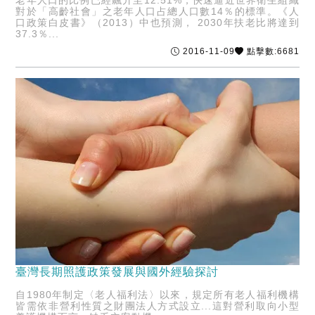
老年人口的比例已經飆升至12.51%，快速逼近世界衛生組織
對於「高齡社會」之老年人口占總人口數14％的標準。《人
口政策白皮書》（2013）中也預測， 2030年扶老比將達到
37.3％...
2016-11-09
點擊數:6681
臺灣長期照護政策發展與國外經驗探討
自1980年制定〈老人福利法〉以來，規定所有老人福利機構
皆需依非營利性質之財團法人方式設立...這對營利取向小型