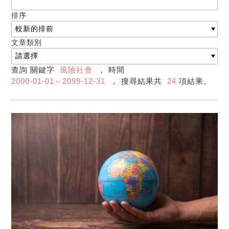
排序
文章類別
查詢 關鍵字
風險社會
， 時間
2000-01-01～2099-12-31
， 搜尋結果共
24
項結果。