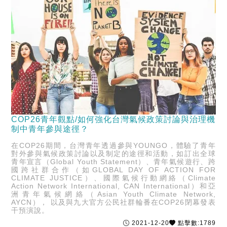
COP26青年觀點/如何強化台灣氣候政策討論與治理機
制中青年參與途徑？
在COP26期間，台灣青年透過參與YOUNGO，體驗了青年
對外參與氣候政策討論以及制定的途徑和活動，如訂出全球
青年宣言（Global Youth Statement）、青年氣候遊行、跨
國跨社群合作（如GLOBAL DAY OF ACTION FOR
CLIMATE JUSTICE）、國際氣候行動網絡（Climate
Action Network International, CAN International）和亞
洲青年氣候網絡（Asian Youth Climate Network,
AYCN）， 以及與九大官方公民社群輪番在COP26閉幕發表
干預演說。
2021-12-20
點擊數:1789