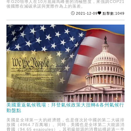
年G20領導人在10月底羅馬峰會的消極態度，來強調COP21
後國際在減碳承諾與實際作為上的落差。
2021-12-09
點擊數:1049
美國重返氣候戰場：拜登氣候政策大扭轉&各州氣候行
動盤點
美國是全球第一大的經濟體，也是僅次於中國的第二大碳排
放國（4964.7百萬噸）。同時，美國也是全球第二大能源消
費國（94.65 exajoules），其初級能源的消費結構超過一半