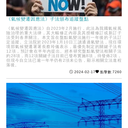
《氣候變遷因應法》子法頒布追蹤盤點
《氣候變遷因應法》自2023年2月施行，此法為我國氣候風
險治理的重大法律，其大幅修正內容及其授權修訂或新訂子
法受到各界關注。本文旨在盤點氣變法施行一年後的子法訂
定追蹤。立法院於2023年1月10日三讀通過氣變法，現任環
境部氣候變遷署署長蔡玲儀表示，最優先制定的關鍵子法有
12項，預計會在半年內提出。經本研究盤點氣變法相關子法
約28項，而12項關鍵子法目前已發布實施8項，待發佈2項，
但現今自立法已逾一年半仍有2項未公告，顯示相關立法進程
落後。
2024-02-17
點擊數:7260