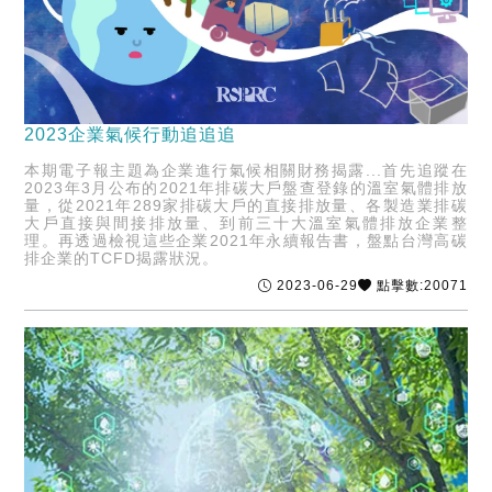
2023企業氣候行動追追追
本期電子報主題為企業進行氣候相關財務揭露...首先追蹤在
2023年3月公布的2021年排碳大戶盤查登錄的溫室氣體排放
量，從2021年289家排碳大戶的直接排放量、各製造業排碳
大戶直接與間接排放量、到前三十大溫室氣體排放企業整
理。再透過檢視這些企業2021年永續報告書，盤點台灣高碳
排企業的TCFD揭露狀況。
2023-06-29
點擊數:20071