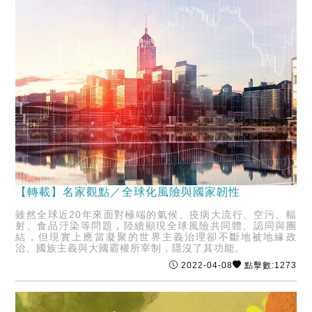
【轉載】名家觀點／全球化風險與國家韌性
雖然全球近20年來面對極端的氣候、疫病大流行、空污、輻
射、食品汙染等問題，陸續顯現全球風險共同體、認同與團
結，但現實上應當凝聚的世界主義治理卻不斷地被地緣政
治、國族主義與大國霸權所宰制，隱沒了其功能。
2022-04-08
點擊數:1273