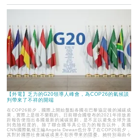
【外電】乏力的G20領導人峰會，為COP26的氣候談
判帶來了不祥的開端
在COP26前夕，國際上開始盤點各國在巴黎協定後的減碳成
果，實際上是很不樂觀的。日前聯合國發布的2021年排放差
距報告便指出各國最新的減碳規劃，是不足以避免全球升溫
到危險程度的。除了聯合國等具公信力的報告以外，美國
CNN國際氣候主編Angela Dewan也分享了在COP26前夕，
其對於國際社會減碳成果不彰所帶來的隱憂。她特別藉由今