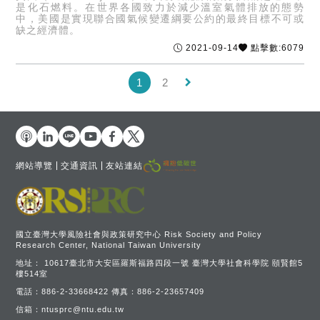
是化石燃料。在世界各國致力於減少溫室氣體排放的態勢
中，美國是實現聯合國氣候變遷綱要公約的最終目標不可或
缺之經濟體。
2021-09-14
點擊數:6079
keyboard_arrow_right
1
2
網站導覽
交通資訊
友站連結
國立臺灣大學風險社會與政策研究中心 Risk Society and Policy
Research Center, National Taiwan University
地址：
10617臺北市大安區羅斯福路四段一號 臺灣大學社會科學院 頤賢館5
樓514室
電話：
886-2-33668422
傳真：
886-2-23657409
信箱：
ntusprc@ntu.edu.tw