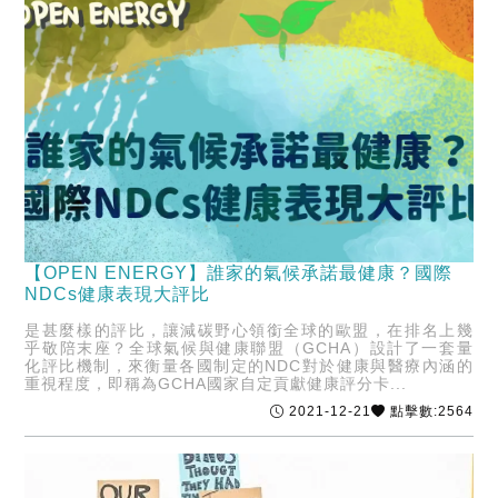
【OPEN ENERGY】誰家的氣候承諾最健康？國際
NDCs健康表現大評比
是甚麼樣的評比，讓減碳野心領銜全球的歐盟，在排名上幾
乎敬陪末座？全球氣候與健康聯盟（GCHA）設計了一套量
化評比機制，來衡量各國制定的NDC對於健康與醫療內涵的
重視程度，即稱為GCHA國家自定貢獻健康評分卡...
2021-12-21
點擊數:2564