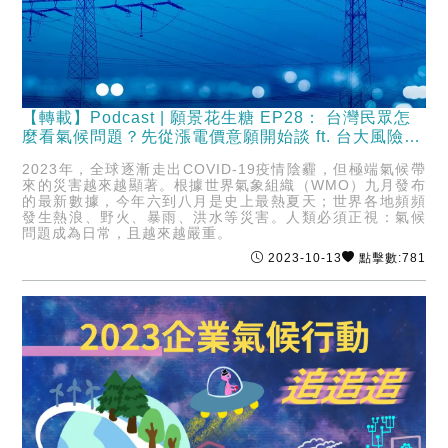
【轉載】Podcast | 願景花生糖 EP28： 台灣民眾怎
麼看氣候問題？先從漲電價意願開始談 ft. 台大風險中
心主任周桂田
2023年，全球逐漸走出COVID-19疫情陰霾，但極端氣候帶
來的災害越來越顯著。根據世界氣象組織（WMO）九月發布
的最新數據，今年六到八月是史上最熱夏天；世界各地頻頻
發生熱浪、野火、暴雨、洪水等災害。人類必須正視：氣候
問題成為日常，且越來越嚴重。
2023-10-13
點擊數:781