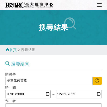
搜尋結果
home
navigate_next
搜尋結果
首頁
搜尋結果
關鍵字
時 間
～
作 者