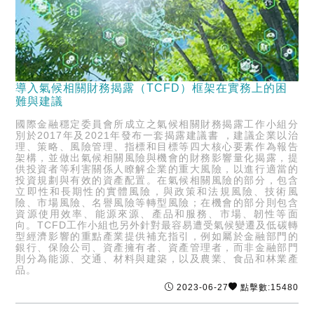
導入氣候相關財務揭露（TCFD）框架在實務上的困
難與建議
國際金融穩定委員會所成立之氣候相關財務揭露工作小組分
別於2017年及2021年發布一套揭露建議書 ，建議企業以治
理、策略、風險管理、指標和目標等四大核心要素作為報告
架構，並做出氣候相關風險與機會的財務影響量化揭露，提
供投資者等利害關係人瞭解企業的重大風險，以進行適當的
投資規劃與有效的資產配置。在氣候相關風險的部分，包含
立即性和長期性的實體風險，與政策和法規風險、技術風
險、市場風險、名譽風險等轉型風險；在機會的部分則包含
資源使用效率、能源來源、產品和服務、市場、韌性等面
向。TCFD工作小組也另外針對最容易遭受氣候變遷及低碳轉
型經濟影響的重點產業提供補充指引，例如屬於金融部門的
銀行、保險公司、資產擁有者、資產管理者，而非金融部門
則分為能源、交通、材料與建築，以及農業、食品和林業產
品。
2023-06-27
點擊數:15480